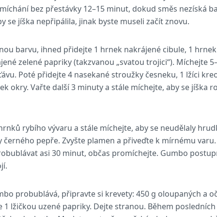
 míchání bez přestávky 12–15 minut, dokud směs nezíská b
y se jíška nepřipálila, jinak byste museli začít znovu.
vnou barvu, ihned přidejte 1 hrnek nakrájené cibule, 1 hrn
jené zelené papriky (takzvanou „svatou trojici“). Míchejte 
ávu. Poté přidejte 4 nasekané stroužky česneku, 1 lžíci kre
nek okry. Vařte další 3 minuty a stále míchejte, aby se jíška
hrnků rybího vývaru a stále míchejte, aby se neudělaly hrudky
ičky černého pepře. Zvyšte plamen a přiveďte k mírnému varu.
robublávat asi 30 minut, občas promíchejte. Gumbo postup
í.
bo probublává, připravte si krevety: 450 g oloupaných a o
 1 lžičkou uzené papriky. Dejte stranou. Během posledníc