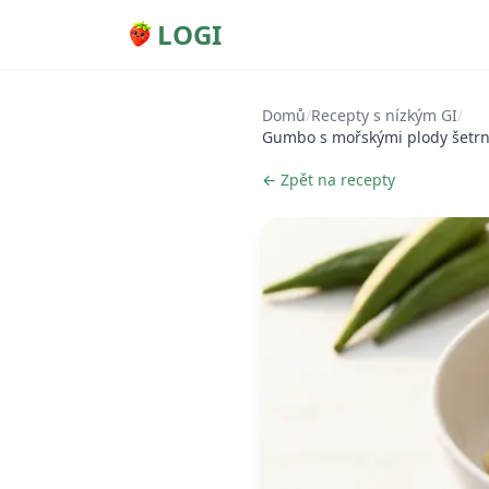
LOGI
Domů
/
Recepty s nízkým GI
/
Gumbo s mořskými plody šetrné 
← Zpět na recepty