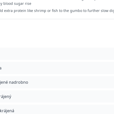
y blood sugar rise
d extra protein like shrimp or fish to the gumbo to further slow d
a
rájené nadrobno
krájený
akrájená