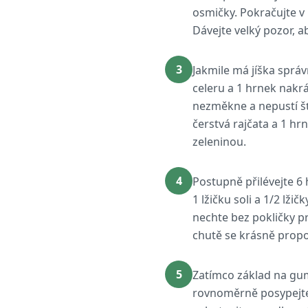
osmičky. Pokračujte v
Dávejte velký pozor, ab
3
Jakmile má jíška sprá
celeru a 1 hrnek nakrá
nezměkne a nepustí šť
čerstvá rajčata a 1 hr
zeleninou.
4
Postupně přilévejte 6 
1 lžičku soli a 1/2 lž
nechte bez pokličky p
chutě se krásně propoj
5
Zatímco základ na gum
rovnoměrně posypejte