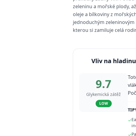
zeleninu a mořské plody, a
oleje a bílkoviny z mořskýc
jednoduchým zeleninovým sa
kterou si zamiluje celá rodi
Vliv na hladinu
Tot
9.7
vlá
Poč
Glykemická zátěž
LOW
TIP
Ea
✓
in
Pa
✓