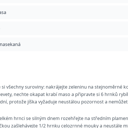
asa
e
, nasekaná
e si všechny suroviny: nakrájejte zeleninu na stejnoměrné k
revety, nechte okapat krabí maso a připravte si 6 hrnků rybí
adní, protože jíška vyžaduje neustálou pozornost a nemůžete 
velkém hrnci se silným dnem rozehřejte na středním plameni
čkou zašlehávejte 1/2 hrnku celozrnné mouky a neustále m