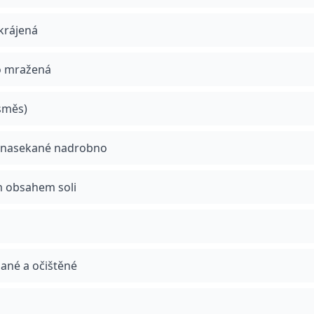
akrájená
o mražená
směs)
, nasekané nadrobno
ým obsahem soli
pané a očištěné