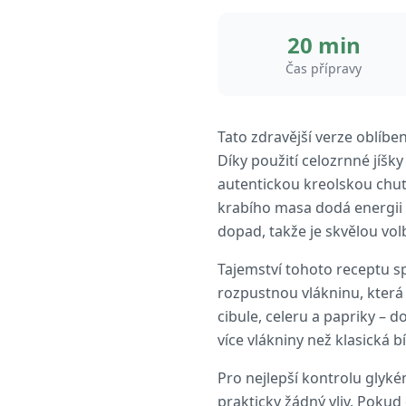
20 min
Čas přípravy
Tato zdravější verze oblíbe
Díky použití celozrnné jíšky
autentickou kreolskou chuť
krabího masa dodá energii
dopad, takže je skvělou vol
Tajemství tohoto receptu s
rozpustnou vlákninu, která 
cibule, celeru a papriky – 
více vlákniny než klasická b
Pro nejlepší kontrolu glyk
prakticky žádný vliv. Pokud