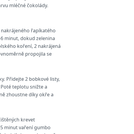
arvu mléčné čokolády.
ek nakrájeného řapíkatého
5–6 minut, dokud zelenina
olského koření, 2 nakrájená
 rovnoměrně propojila se
. Přidejte 2 bobkové listy,
 Poté teplotu snižte a
ně zhoustne díky okře a
čištěných krevet
h 5 minut vaření gumbo