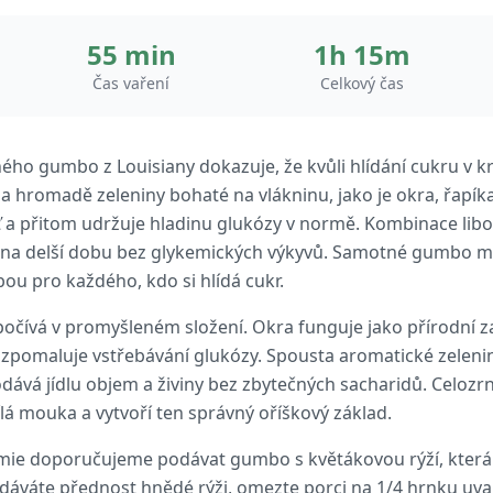
55 min
1h 15m
Čas vaření
Celkový čas
ného gumbo z Louisiany dokazuje, že kvůli hlídání cukru v k
 a hromadě zeleniny bohaté na vlákninu, jako je okra, řapíkat
 a přitom udržuje hladinu glukózy v normě. Kombinace libov
 na delší dobu bez glykemických výkyvů. Samotné gumbo má
bou pro každého, kdo si hlídá cukr.
počívá v promyšleném složení. Okra funguje jako přírodní 
zpomaluje vstřebávání glukózy. Spousta aromatické zeleniny
dodává jídlu objem a živiny bez zbytečných sacharidů. Celoz
ílá mouka a vytvoří ten správný oříškový základ.
émie doporučujeme podávat gumbo s květákovou rýží, která
 dáváte přednost hnědé rýži, omezte porci na 1/4 hrnku uva