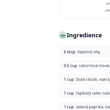
an
Ad
✓
🥗
Ingredience
6 tbsp
řepkový olej
0.5 cup
celozrnná mouk
1 cup
žluté cibule, nak
1 cup
řapíkatý celer, na
1 cup
zelená paprika, n