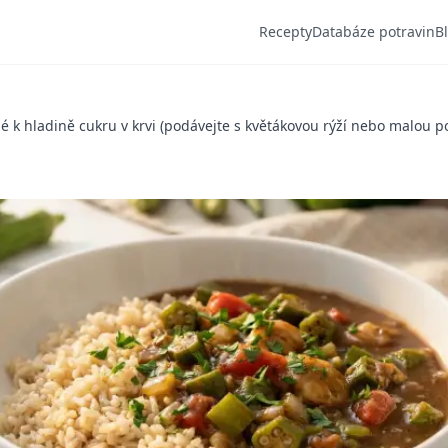
Recepty
Databáze potravin
B
k hladině cukru v krvi (podávejte s květákovou rýží nebo malou p