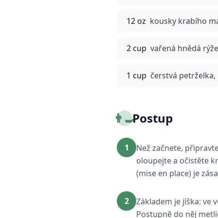
12 oz
kousky krabího m
2 cup
vařená hnědá rýž
1 cup
čerstvá petrželka
👨‍🍳
Postup
1
Než začnete, připravt
oloupejte a očistěte k
(mise en place) je zás
2
Základem je jíška: ve 
Postupně do něj metli