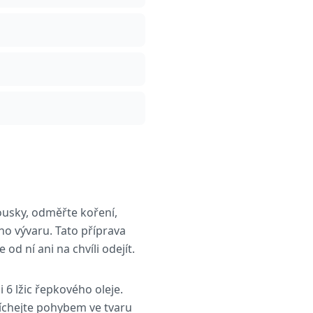
ousky, odměřte koření,
ho vývaru. Tato příprava
od ní ani na chvíli odejít.
 6 lžic řepkového oleje.
íchejte pohybem ve tvaru