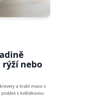
ladině
 rýží nebo
 krevety a krabí maso v
ji podáte s květákovou