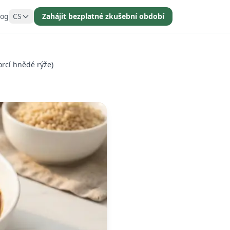
log
CS
Zahájit bezplatné zkušební období
orcí hnědé rýže)