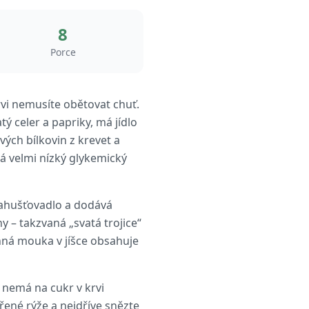
8
Porce
rvi nemusíte obětovat chuť.
ý celer a papriky, má jídlo
ých bílkovin z krevet a
 velmi nízký glykemický
zahušťovadlo a dodává
 – takzvaná „svatá trojice“
rnná mouka v jíšce obsahuje
 nemá na cukr v krvi
řené rýže a nejdříve snězte