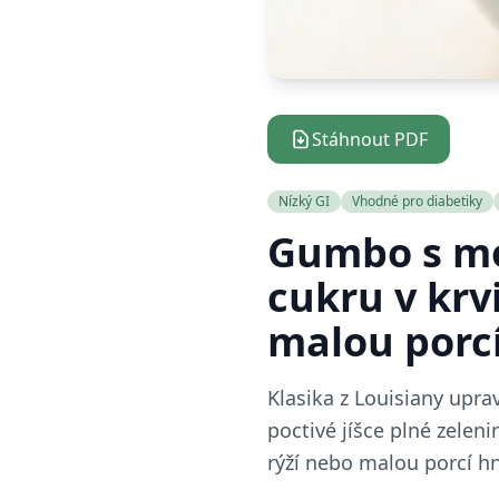
Stáhnout PDF
Nízký GI
Vhodné pro diabetiky
Gumbo s mo
cukru v krv
malou porcí
Klasika z Louisiany upra
poctivé jíšce plné zelen
rýží nebo malou porcí hn