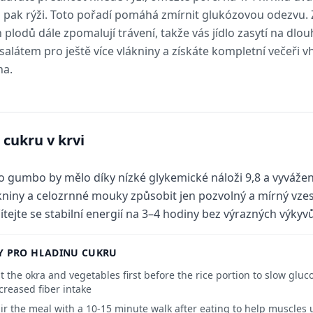
ž pak rýži. Toto pořadí pomáhá zmírnit glukózovou odezvu.
h plodů dále zpomalují trávení, takže vás jídlo zasytí na dl
látem pro ještě více vlákniny a získáte kompletní večeři v
na.
 cukru v krvi
o gumbo by mělo díky nízké glykemické náloži 9,8 a vyvážen
kniny a celozrnné mouky způsobit jen pozvolný a mírný vzes
ítejte se stabilní energií na 3–4 hodiny bez výrazných výky
Y PRO HLADINU CUKRU
t the okra and vegetables first before the rice portion to slow glu
creased fiber intake
ir the meal with a 10-15 minute walk after eating to help muscles 