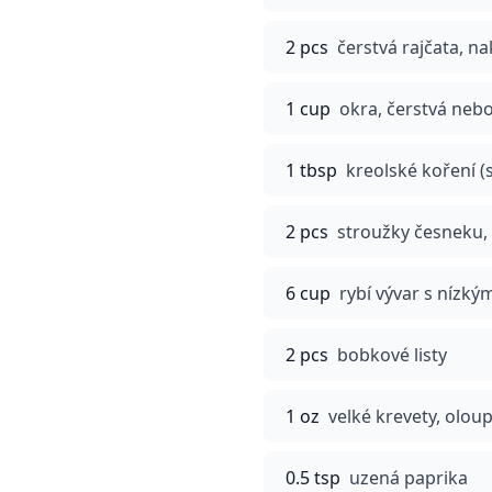
2 pcs
čerstvá rajčata, n
1 cup
okra, čerstvá neb
1 tbsp
kreolské koření (
2 pcs
stroužky česneku
6 cup
rybí vývar s nízk
2 pcs
bobkové listy
1 oz
velké krevety, olou
0.5 tsp
uzená paprika