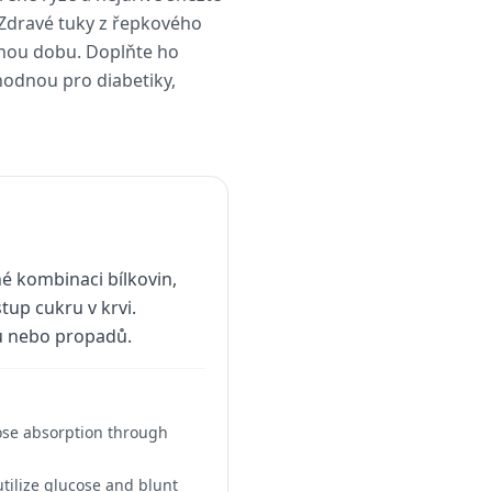
 Zdravé tuky z řepkového
ouhou dobu. Doplňte ho
hodnou pro diabetiky,
é kombinaci bílkovin,
tup cukru v krvi.
vů nebo propadů.
cose absorption through
utilize glucose and blunt