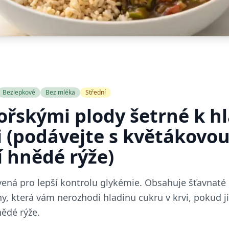
Bezlepkové
Bez mléka
Střední
řskými plody šetrné k h
i (podávejte s květákovou
 hnědé rýže)
vená pro lepší kontrolu glykémie. Obsahuje šťavnaté
iny, která vám nerozhodí hladinu cukru v krvi, pokud 
ědé rýže.