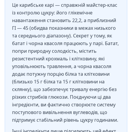
Це карибське карі — справжній майстер-клас
із контролю цукру: його глікемічне
навантаження становить 22,2, а приблизний
ГІ — 45 (обидва показники в межах низького
та середнього діапазону). Секрет у тому, як
батат і чорна квасоля працюють у парі. Батат,
попри природну солодкість, містить
резистентний крохмаль і клітковину, які
уповільнюють травлення, а чорна квасоля
додає потужну порцію білка та клітковини
(близько 15 г білка та 15 г клітковини на
склянку), що забезпечує тривалу енергію без
різких стрибків глюкози. Поєднуючи ці два
інгредієнти, ви фактично створюєте систему
поступового вивільнення вуглеводів, що
підтримує стабільний рівень цукру годинами.
Інші інгредієнти лише підсилюють цей ефект.