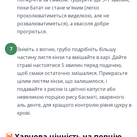
поки батат не стане м'яким (легко
проколюватиметься виделкою, але не
розвалюватиметься), а квасоля добре
прогріється.
7
Зніміть з вогню, грубо подрібніть більшу
частину листя кінзи та вмішайте в карі. Дайте
страві настоятися 5 хвилин перед подачею,
щоб смаки остаточно змішалися. Прикрасьте
цілим листям кінзи, що залишилося, і
подавайте з рисом із цвітної капусти або
невеликою порцією рису басматі, звареного
аль денте, для кращого контролю рівня цукру в
крові.
📊
Харчова цінність на порцію