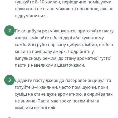
тушкуйте 8–10 хвилин, періодично помішуючи,
поки вона не стане м'якою та прозорою, але не
підрум'яниться.
2
Поки цибуля розм'якшується, приготуйте пасту
джерк: змішайте в блендері або кухонному
комбайні грубо нарізану цибулю, імбир, стебла
кінзи та приправу джерк. Подрібніть у
імпульсному режимі до стану ароматної густої
пасти з невеликими шматочками.
3
Додайте пасту джерк до пасерованої цибулі та
готуйте 3–4 хвилини, часто помішуючи, поки
суміш не стане дуже ароматною, а сирий запах
не зникне. Паста має трохи потемніти та
виділити ефірні олії.