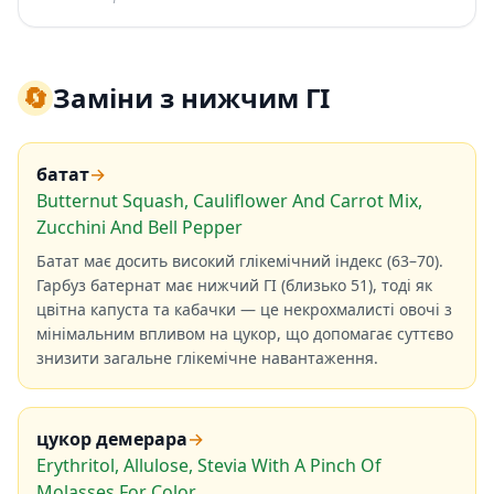
🔄
Заміни з нижчим ГІ
батат
→
Butternut Squash, Cauliflower And Carrot Mix,
Zucchini And Bell Pepper
Батат має досить високий глікемічний індекс (63–70).
Гарбуз батернат має нижчий ГІ (близько 51), тоді як
цвітна капуста та кабачки — це некрохмалисті овочі з
мінімальним впливом на цукор, що допомагає суттєво
знизити загальне глікемічне навантаження.
цукор демерара
→
Erythritol, Allulose, Stevia With A Pinch Of
Molasses For Color