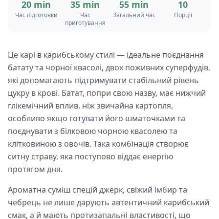
20 min
35 min
55 min
10
Час підготовки
Час
Загальний час
Порції
приготування
Це карі в карибському стилі — ідеальне поєднання
батату та чорної квасолі, двох поживних суперфудів,
які допомагають підтримувати стабільний рівень
цукру в крові. Батат, попри свою назву, має нижчий
глікемічний вплив, ніж звичайна картопля,
особливо якщо готувати його шматочками та
поєднувати з білковою чорною квасолею та
клітковиною з овочів. Така комбінація створює
ситну страву, яка поступово віддає енергію
протягом дня.
Ароматна суміш спецій джерк, свіжий імбир та
чебрець не лише дарують автентичний карибський
смак, а й мають протизапальні властивості, що