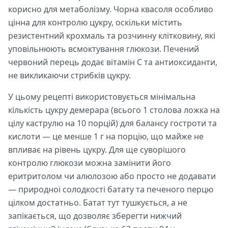
корисно для метаболізму. Чорна квасоля особливо
цінна для контролю цукру, оскільки містить
резистентний крохмаль та розчинну клітковину, які
уповільнюють всмоктування глюкози. Печений
червоний перець додає вітамін С та антиоксиданти,
не викликаючи стрибків цукру.
У цьому рецепті використовується мінімальна
кількість цукру демерара (всього 1 столова ложка на
цілу каструлю на 10 порцій) для балансу гостроти та
кислоти — це менше 1 г на порцію, що майже не
впливає на рівень цукру. Для ще суворішого
контролю глюкози можна замінити його
еритритолом чи алюлозою або просто не додавати
— природної солодкості батату та печеного перцю
цілком достатньо. Батат тут тушкується, а не
запікається, що дозволяє зберегти нижчий