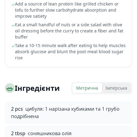
Add a source of lean protein like grilled chicken or
✓
tofu to further slow carbohydrate absorption and
improve satiety
Eat a small handful of nuts or a side salad with olive
✓
oil dressing before the curry to create a fiber and fat
buffer
Take a 10-15 minute walk after eating to help muscles
✓
absorb glucose and blunt the post-meal blood sugar
rise
🥗
Інгредієнти
Метрична
Імперська
2 pcs
цибуля: 1 нарізана кубиками та 1 грубо
подрібнена
2 tbsp
соняшникова олія