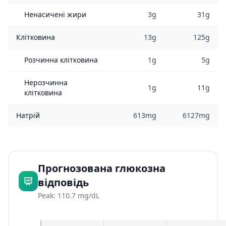
Ненасичені жири
3g
31g
Клітковина
13g
125g
Розчинна клітковина
1g
5g
Нерозчинна
1g
11g
клітковина
Натрій
613mg
6127mg
Прогнозована глюкозна
відповідь
Peak: 110.7 mg/dL