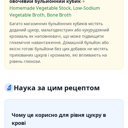
овочевий бульйонний кубик
→
Homemade Vegetable Stock, Low-Sodium
Vegetable Broth, Bone Broth
Багато магазинних бульйонних кубиків містять
доданий цукор, мальтодекстрин або кукурудзяний
крохмаль як наповнювачі, що може підвищити
глікемічне навантаження. Домашній бульйон або
якісні готові бульйони без цих добавок не містять
прихованих цукрів і крохмалю, які впливають на
рівень глюкози.
🔬
Наука за цим рецептом
Чому це корисно для рівня цукру в
крові