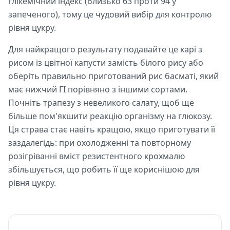
глікемічний індекс (близько 63 проти 94 у
запеченого), тому це чудовий вибір для контролю
рівня цукру.
Для найкращого результату подавайте це карі з
рисом із цвітної капусти замість білого рису або
оберіть правильно приготований рис басматі, який
має нижчий ГІ порівняно з іншими сортами.
Почніть трапезу з невеликого салату, щоб ще
більше пом'якшити реакцію організму на глюкозу.
Ця страва стає навіть кращою, якщо приготувати її
заздалегідь: при охолодженні та повторному
розігріванні вміст резистентного крохмалю
збільшується, що робить її ще кориснішою для
рівня цукру.