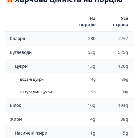
На
Уся
порцію
страва
Калорії
280
2797
Вуглеводи
53g
525g
Цукри
13g
126g
Додані цукри
4g
36g
Натуральні цукри
9g
90g
Білок
10g
104g
Жири
4g
38g
Насичені жири
1g
5g