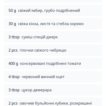
50 g
свіжий імбир, грубо подрібнений
30 g
свіжа кінза, листя та стебла окремо
3 tbsp
суміш спецій джерк
2 pcs
гілочки свіжого чебрецю
400 g
консервовані подрібнені томати
4 tbsp
червоний винний оцет
3 tbsp
цукор демерара
2 pcs
овочеві бульйонні кубики, розкришені