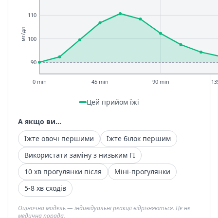
110
мг/дл
100
90
0 min
45 min
90 min
13
Цей прийом їжі
А якщо ви...
Їжте овочі першими
Їжте білок першим
Використати заміну з низьким ГІ
10 хв прогулянки після
Міні-прогулянки
5-8 хв сходів
Оціночна модель — індивідуальні реакції відрізняються. Це не
медична порада.