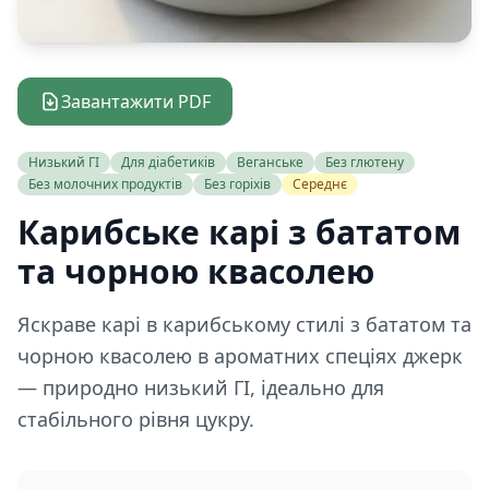
Завантажити PDF
Низький ГІ
Для діабетиків
Веганське
Без глютену
Без молочних продуктів
Без горіхів
Середнє
Карибське карі з бататом
та чорною квасолею
Яскраве карі в карибському стилі з бататом та
чорною квасолею в ароматних спеціях джерк
— природно низький ГІ, ідеально для
стабільного рівня цукру.