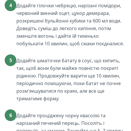
4
Додайте гілочки чебрецю, нарізані помідори,
червоний винний оцет, цукор демерара,
розкришені бульйонні кубики та 600 мл води.
Доведіть суміш до легкого кипіння, потім
зменште вогонь і дайте їй тихенько
побулькати 10 хвилин, щоб смаки поєдналися.
5
Додайте шматочки батату в соус, що кипить,
так, щоб вони були майже повністю покриті
рідиною. Продовжуйте варити ще 10 хвилин,
періодично помішуючи, поки батат не почне
розм'якшуватися по краях, але все ще
триматиме форму.
6
Додайте проціджену чорну квасолю та
нарізаний печений перець. Посоліть і
поперчіть за смаком. Тушкуйте ще 5–7 хвилин,