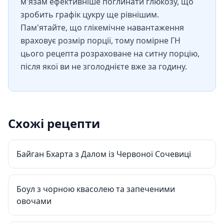
м'язам ефективніше поглинати глюкозу, що
зробить графік цукру ще рівнішим.
Пам'ятайте, що глікемічне навантаження
враховує розмір порції, тому помірне ГН
цього рецепта розраховане на ситну порцію,
після якої ви не зголоднієте вже за годину.
Схожі рецепти
Байган Бхарта з Далом із Червоної Сочевиці
Боул з чорною квасолею та запеченими
овочами