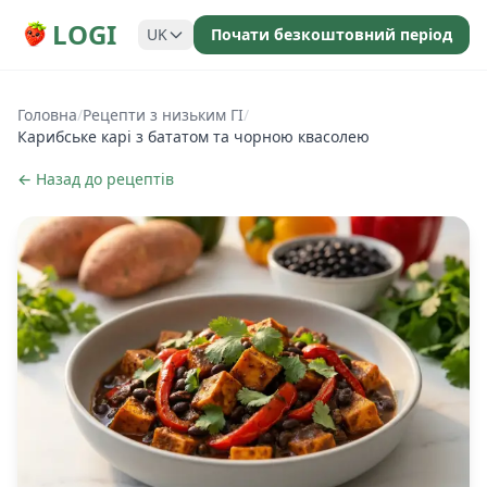
LOGI
UK
Почати безкоштовний період
Головна
/
Рецепти з низьким ГІ
/
Карибське карі з бататом та чорною квасолею
← Назад до рецептів