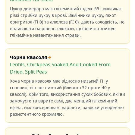
Цукор демерара має глікемічний індекс 65 і викликає
різкі стрибки цукру в крові. Замінники цукру, як-от
еритритол (ГІ 0) та алюлоза (ГІ 0), дають солодкість, не
впливаючи на рівень глюкози, що значно знижує
глікемічне навантаження страви.
чорна квасоля
→
Lentils, Chickpeas Soaked And Cooked From
Dried, Split Peas
Хоча чорна квасоля має відносно низький ГІ, у
сочевиці він ще нижчий (близько 32 проти 40 у
квасолі). Крім того, використання сухих бобових, які ви
замочуєте та варите самі, дає менший глікемічний
ефект, ніж консервовані варіанти, завдяки утворенню
резистентного крохмалю.