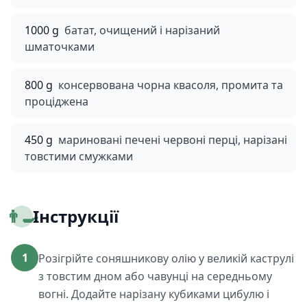
1000 g
батат, очищений і нарізаний
шматочками
800 g
консервована чорна квасоля, промита та
проціджена
450 g
мариновані печені червоні перці, нарізані
товстими смужками
👨‍🍳
Інструкції
1
Розігрійте соняшникову олію у великій каструлі
з товстим дном або чавунці на середньому
вогні. Додайте нарізану кубиками цибулю і