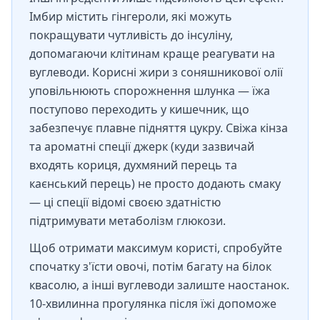
Імбир містить гінгероли, які можуть
покращувати чутливість до інсуліну,
допомагаючи клітинам краще реагувати на
вуглеводи. Корисні жири з соняшникової олії
уповільнюють спорожнення шлунка — їжа
поступово переходить у кишечник, що
забезпечує плавне підняття цукру. Свіжа кінза
та ароматні спеції джерк (куди зазвичай
входять кориця, духмяний перець та
каєнський перець) не просто додають смаку
— ці спеції відомі своєю здатністю
підтримувати метаболізм глюкози.
Щоб отримати максимум користі, спробуйте
спочатку з'їсти овочі, потім багату на білок
квасолю, а інші вуглеводи залиште наостанок.
10-хвилинна прогулянка після їжі допоможе