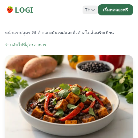
LOGI
TH
เริ่มทดลองฟรี
หน้าแรก
/
สูตร GI ต่ำ
/
แกงมันเทศและถั่วดำสไตล์แคริบเบียน
← กลับไปที่สูตรอาหาร