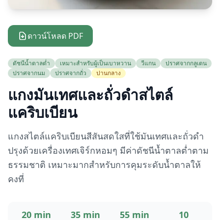
ดาวน์โหลด PDF
ดัชนีน้ำตาลต่ำ
เหมาะสำหรับผู้เป็นเบาหวาน
วีแกน
ปราศจากกลูเตน
ปราศจากนม
ปราศจากถั่ว
ปานกลาง
แกงมันเทศและถั่วดำสไตล์
แคริบเบียน
แกงสไตล์แคริบเบียนสีสันสดใสที่ใช้มันเทศและถั่วดำ
ปรุงด้วยเครื่องเทศเจิร์กหอมๆ มีค่าดัชนีน้ำตาลต่ำตาม
ธรรมชาติ เหมาะมากสำหรับการคุมระดับน้ำตาลให้
คงที่
20 min
35 min
55 min
10