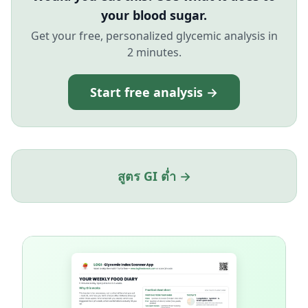
your blood sugar.
Get your free, personalized glycemic analysis in
2 minutes.
Start free analysis →
สูตร GI ต่ำ →