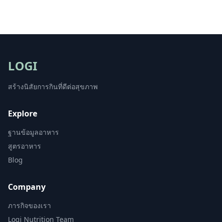
LOGI
สร้างนิสัยการกินที่ดีต่อสุขภาพ
Explore
ฐานข้อมูลอาหาร
สูตรอาหาร
Blog
Company
ภารกิจของเรา
Logi Nutrition Team