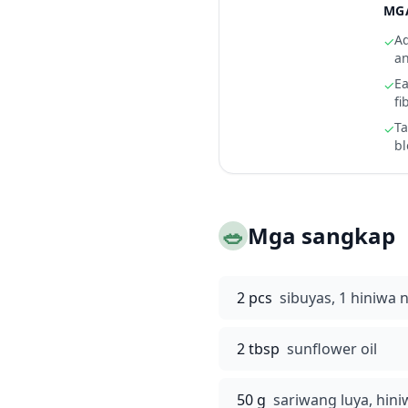
MGA
Ad
✓
an
Ea
✓
fi
Ta
✓
bl
🥗
Mga sangkap
2 pcs
sibuyas, 1 hiniwa n
2 tbsp
sunflower oil
50 g
sariwang luya, hin