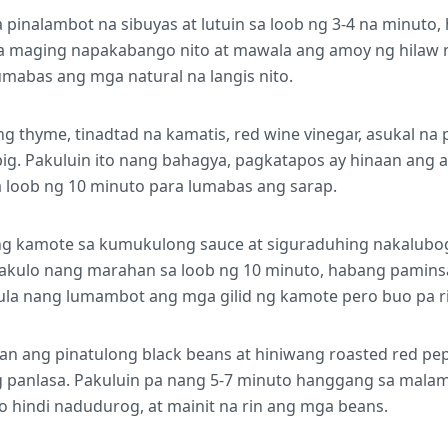
sa pinalambot na sibuyas at lutuin sa loob ng 3-4 na minuto
a maging napakabango nito at mawala ang amoy ng hilaw
umabas ang mga natural na langis nito.
g thyme, tinadtad na kamatis, red wine vinegar, asukal na 
big. Pakuluin ito nang bahagya, pagkatapos ay hinaan ang
 loob ng 10 minuto para lumabas ang sarap.
ng kamote sa kumukulong sauce at siguraduhing nakalub
apakulo nang marahan sa loob ng 10 minuto, habang pamins
a nang lumambot ang mga gilid ng kamote pero buo pa ri
n ang pinatulong black beans at hiniwang roasted red pep
g panlasa. Pakuluin pa nang 5-7 minuto hanggang sa mal
ro hindi nadudurog, at mainit na rin ang mga beans.