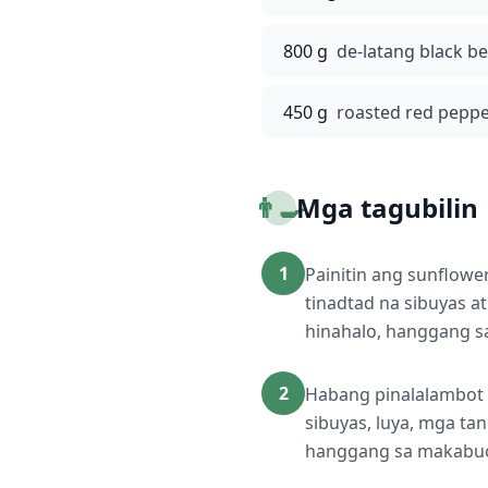
800 g
de-latang black b
450 g
roasted red peppe
👨‍🍳
Mga tagubilin
1
Painitin ang sunflowe
tinadtad na sibuyas 
hinahalo, hanggang s
2
Habang pinalalambot 
sibuyas, luya, mga tan
hanggang sa makabuo