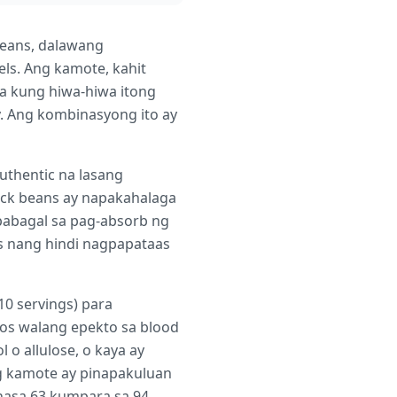
beans, dalawang
ls. Ang kamote, kahit
a kung hiwa-hiwa itong
y. Ang kombinasyong ito ay
uthentic na lasang
lack beans ay napakahalaga
apabagal sa pag-absorb ng
s nang hindi nagpapataas
10 servings) para
os walang epekto sa blood
o allulose, o kaya ay
g kamote ay pinapakuluan
(nasa 63 kumpara sa 94