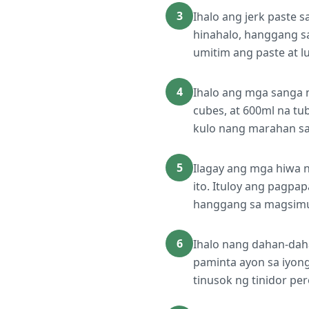
3
Ihalo ang jerk paste 
hinahalo, hanggang s
umitim ang paste at l
4
Ihalo ang mga sanga n
cubes, at 600ml na tu
kulo nang marahan sa
5
Ilagay ang mga hiwa 
ito. Ituloy ang pagp
hanggang sa magsimul
6
Ihalo nang dahan-daha
paminta ayon sa iyon
tinusok ng tinidor pe