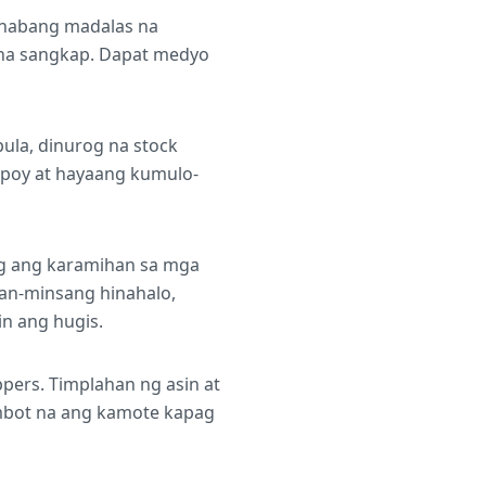
, habang madalas na
 na sangkap. Dapat medyo
pula, dinurog na stock
 apoy at hayaang kumulo-
og ang karamihan sa mga
an-minsang hinahalo,
n ang hugis.
pers. Timplahan ng asin at
ambot na ang kamote kapag