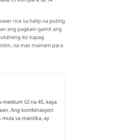
wer rice sa halip na puting
ulan ang pagkain gamit ang
putaheng ito kapag
initin, na mas mainam para
w-medium GI na 45, kaya
glaan. Ang kombinasyon
s mula sa mantika, ay