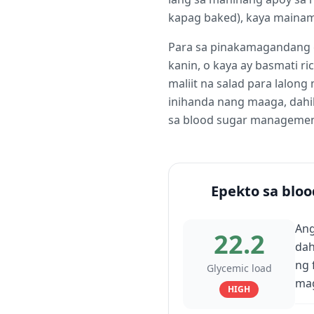
kapag baked), kaya mainam 
Para sa pinakamagandang gl
kanin, o kaya ay basmati r
maliit na salad para lalo
inihanda nang maaga, dahil
sa blood sugar managemen
Epekto sa bloo
Ang
22.2
dah
ng 
Glycemic load
mag
HIGH