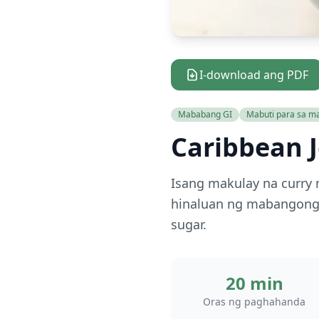
I-download ang PDF
Mababang GI
Mabuti para sa ma
Caribbean 
Isang makulay na curry 
hinaluan ng mabangong 
sugar.
20 min
Oras ng paghahanda