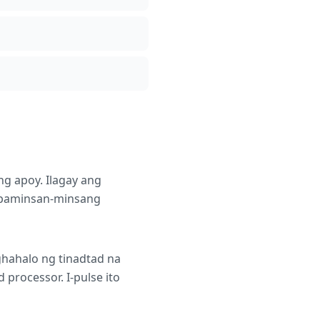
ng apoy. Ilagay ang
g paminsan-minsang
hahalo ng tinadtad na
 processor. I-pulse ito