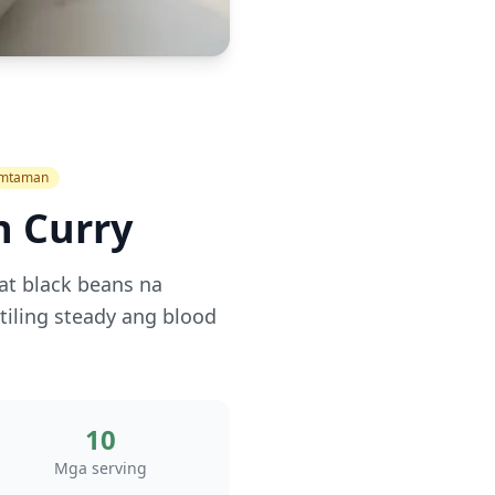
amtaman
n Curry
at black beans na
iling steady ang blood
10
Mga serving