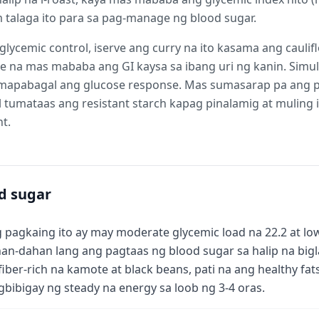
talaga ito para sa pag-manage ng blood sugar.
ycemic control, iserve ang curry na ito kasama ang cauliflo
ice na mas mababa ang GI kaysa sa ibang uri ng kanin. Sim
ng mapabagal ang glucose response. Mas sumasarap pa ang 
 tumataas ang resistant starch kapag pinalamig at muling 
t.
d sugar
 pagkaing ito ay may moderate glycemic load na 22.2 at lo
an-dahan lang ang pagtaas ng blood sugar sa halip na bi
fiber-rich na kamote at black beans, pati na ang healthy fat
bibigay ng steady na energy sa loob ng 3-4 oras.