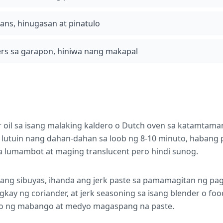
eans, hinugasan at pinatulo
rs sa garapon, hiniwa nang makapal
r oil sa isang malaking kaldero o Dutch oven sa katamtama
at lutuin nang dahan-dahan sa loob ng 8-10 minuto, haban
a lumambot at maging translucent pero hindi sunog.
ang sibuyas, ihanda ang jerk paste sa pamamagitan ng pag
gkay ng coriander, at jerk seasoning sa isang blender o food
 ng mabango at medyo magaspang na paste.