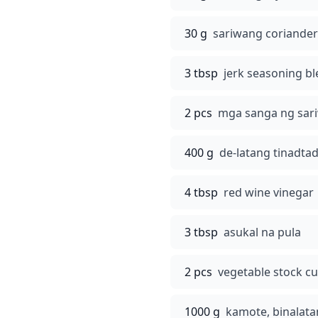
30 g
sariwang coriander
3 tbsp
jerk seasoning b
2 pcs
mga sanga ng sar
400 g
de-latang tinadta
4 tbsp
red wine vinegar
3 tbsp
asukal na pula
2 pcs
vegetable stock c
1000 g
kamote, binalat