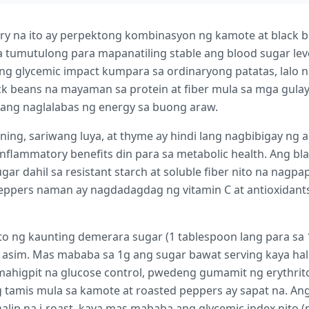
rry na ito ay perpektong kombinasyon ng kamote at black 
tumutulong para mapanatiling stable ang blood sugar leve
g glycemic impact kumpara sa ordinaryong patatas, lalo n
ck beans na mayaman sa protein at fiber mula sa mga gula
ng naglalabas ng energy sa buong araw.
ng, sariwang luya, at thyme ay hindi lang nagbibigay ng a
inflammatory benefits din para sa metabolic health. Ang b
ar dahil sa resistant starch at soluble fiber nito na nagp
peppers naman ay nagdadagdag ng vitamin C at antioxidant
o ng kaunting demerara sugar (1 tablespoon lang para sa 
 asim. Mas mababa sa 1g ang sugar bawat serving kaya hal
ahigpit na glucose control, pwedeng gumamit ng erythritol 
tamis mula sa kamote at roasted peppers ay sapat na. An
alip na i-roast, kaya mas mababa ang glycemic index nito 