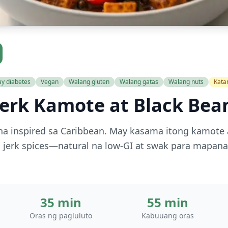
y diabetes
Vegan
Walang gluten
Walang gatas
Walang nuts
Kat
Jerk Kamote at Black Bea
na inspired sa Caribbean. May kasama itong kamote 
jerk spices—natural na low-GI at swak para mapanat
35 min
55 min
Oras ng pagluluto
Kabuuang oras