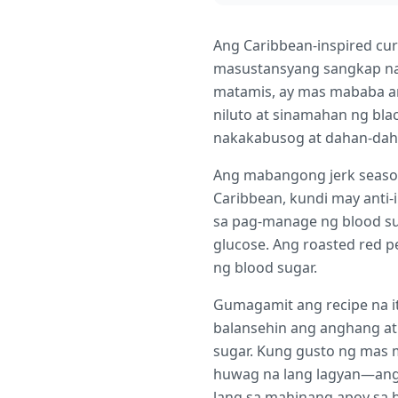
Ang Caribbean-inspired cu
masustansyang sangkap na 
matamis, ay mas mababa an
niluto at sinamahan ng bla
nakakabusog at dahan-daha
Ang mabangong jerk seasoni
Caribbean, kundi may anti-
sa pag-manage ng blood sug
glucose. Ang roasted red 
ng blood sugar.
Gumagamit ang recipe na it
balansehin ang anghang at
sugar. Kung gusto ng mas m
huwag na lang lagyan—ang 
lang sa mahinang apoy sa h