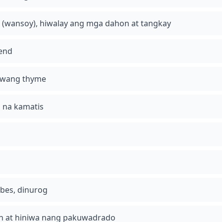
 (wansoy), hiwalay ang mga dahon at tangkay
lend
iwang thyme
d na kamatis
ubes, dinurog
an at hiniwa nang pakuwadrado