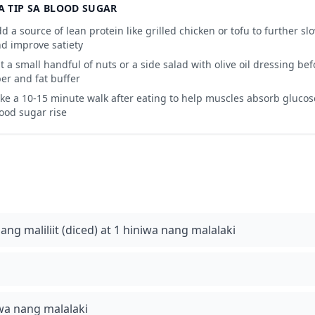
 TIP SA BLOOD SUGAR
d a source of lean protein like grilled chicken or tofu to further 
d improve satiety
t a small handful of nuts or a side salad with olive oil dressing bef
ber and fat buffer
ke a 10-15 minute walk after eating to help muscles absorb gluco
ood sugar rise
ang maliliit (diced) at 1 hiniwa nang malalaki
iwa nang malalaki