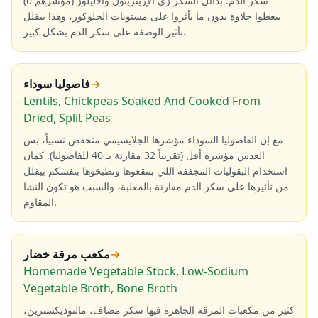
سكر الدم. بدائل السكر زي الإريثريتول والأليلوز (مؤشرهم 0)
بيعطوا حلاوة بدون ما يأثروا على مستويات الجلوكوز، وهذا بيقلل
تأثير الوصفة على سكر الدم بشكل كبير.
→
فاصوليا سوداء
Lentils, Chickpeas Soaked And Cooked From
Dried, Split Peas
مع إن الفاصوليا السوداء مؤشرها الجلايسيمي منخفض نسبياً، بس
العدس مؤشره أقل (تقريباً 32 مقارنة بـ 40 للفاصوليا). كمان
استخدام البقوليات المجففة اللي بتنقعوها وتطبخوها بنفسكم بيقلل
من تأثيرها على سكر الدم مقارنة بالمعلبة، والسبب هو تكون النشا
المقاوم.
→
مكعب مرقة خضار
Homemade Vegetable Stock, Low-Sodium
Vegetable Broth, Bone Broth
كثير من مكعبات المرقة الجاهزة فيها سكر مضاف، مالتوديكسترين،