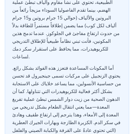
الطبيعية، تحتوي على نشا مقاوم وألياف تبطئ عملية
الهضم، بينما تقدم الفاصوليا السوداء مزيجاً رائعاً من
البروتين والألياف (حوالي 15 جرام بروتين و15 جرام
ألياف لكل كوب) مما يضمن إطلاقاً مستمراً للطاقة بدلاً
من حدوث ارتفاع مفاجئ في الجلوكوز. عندما تدمج هذين
المكونين، فأنت تبني نظاماً طبيعياً للإطلاق التدريجي
للكربوهيدرات، مما يحافظ على استقرار سكر دمك
لساعات.
أما المكونات المساعدة فتعزز هذه الفوائد بشكل رائع.
يحتوي الزنجبيل على مركبات تسمى جينجيرول قد تحسن
من حساسية الأنسولين، مما يساعد خلاياك على الاستجابة
بشكل أكثر فعالية للكربوهيدرات التي تتناولها. كما أن
الدهون الصحية من زيت دوار الشمس تبطئ عملية تفريغ
المعدة—مما يعني انتقال الطعام بشكل تدريجي من
المعدة إلى الأمعاء، وهذا يترجم إلى ارتفاع طفيف وهادئ
في سكر الدم. الكزبرة الطازجة وبهارات الجيرك العطرية
(التي تحتوي عادةً على القرفة والكبابة الصيني والفلفل