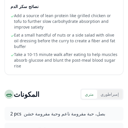
نصائح سكر الدم
Add a source of lean protein like grilled chicken or
✓
tofu to further slow carbohydrate absorption and
improve satiety
Eat a small handful of nuts or a side salad with olive
✓
oil dressing before the curry to create a fiber and fat
buffer
Take a 10-15 minute walk after eating to help muscles
✓
absorb glucose and blunt the post-meal blood sugar
rise
المكونات
🥗
إمبراطوري
متري
بصل، حبة مفرومة ناعم وحبة مفرومة خشن
2 pcs