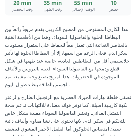
20 min
35 min
55 min
10
حصص
الوقت الإجمالي
وقت الطهي
وقت التحضير
هذا الكاري المستوحى من المطبخ الكاريبي يقدم مزيجاً رائعاً بين
البطاطا الحلوة والفاصوليا السوداء، وهما من الأطعمة الغنية
بالعناصر الغذائية التي تعمل معاً للحفاظ على استقرار مستويات
سكر الدم. فعلى الرغم من اسمها، إلا أن البطاطا الحلوة لها تأثير
جلايسيمي أقل من البطاطس العادية، خاصة عند طهيها في شكل
قطع ودمجها مع الفاصوليا السوداء الغنية بالبروتين والألياف
الموجودة في الخضروات. هذا المزيج يصنع وجبة مشبعة تمد
الجسم بالطاقة ببطء طوال اليوم.
تضفي خلطة بهارات الجيرك العطرية مع الزنجبيل الطازج والزعتر
نكهة كاريبية أصيلة، كما توفر فوائد مضادة للالتهابات تدعم صحة
التمثيل الغذائي. وتعتبر الفاصوليا السوداء مفيدة بشكل خاص
للتحكم في سكر الدم، لأنها تحتوي على نشا مقاوم وألياف ذائبة
تبطئ امتصاص الجلوكوز. أما الفلفل الأحمر المشوي فيضيف