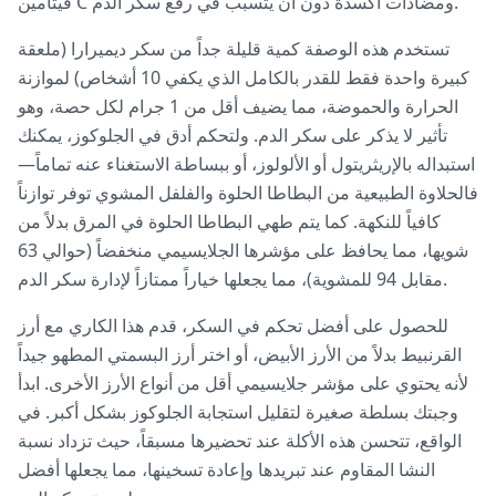
فيتامين C ومضادات أكسدة دون أن يتسبب في رفع سكر الدم.
تستخدم هذه الوصفة كمية قليلة جداً من سكر ديميرارا (ملعقة
كبيرة واحدة فقط للقدر بالكامل الذي يكفي 10 أشخاص) لموازنة
الحرارة والحموضة، مما يضيف أقل من 1 جرام لكل حصة، وهو
تأثير لا يذكر على سكر الدم. ولتحكم أدق في الجلوكوز، يمكنك
استبداله بالإريثريتول أو الألولوز، أو ببساطة الاستغناء عنه تماماً—
فالحلاوة الطبيعية من البطاطا الحلوة والفلفل المشوي توفر توازناً
كافياً للنكهة. كما يتم طهي البطاطا الحلوة في المرق بدلاً من
شويها، مما يحافظ على مؤشرها الجلايسيمي منخفضاً (حوالي 63
مقابل 94 للمشوية)، مما يجعلها خياراً ممتازاً لإدارة سكر الدم.
للحصول على أفضل تحكم في السكر، قدم هذا الكاري مع أرز
القرنبيط بدلاً من الأرز الأبيض، أو اختر أرز البسمتي المطهو جيداً
لأنه يحتوي على مؤشر جلايسيمي أقل من أنواع الأرز الأخرى. ابدأ
وجبتك بسلطة صغيرة لتقليل استجابة الجلوكوز بشكل أكبر. في
الواقع، تتحسن هذه الأكلة عند تحضيرها مسبقاً، حيث تزداد نسبة
النشا المقاوم عند تبريدها وإعادة تسخينها، مما يجعلها أفضل