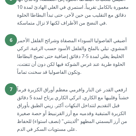
مغمورة بالكامل تقريباً. استمري في الغلي الهادئ لمدة 10
دقائق مع التقليب من حين لآخر، حتى تبدأ البطاطا الحلوة
في النضج من الأطراف لكنها لا تزال متماسكة.
6
أضيفي الفاصوليا السوداء المصفاة وشرائح الفلفل الأحمر
المشوي. تبلي بالملح والفلفل الأسود حسب الرغبة. اتركي
الخليط يغلي لمدة 5-7 دقائق إضافية حتى تصبح البطاطا
الحلوة طرية عند غرس الشوكة فيها لكن دون أن تتفتت،
وتكون الفاصوليا قد سخنت تماماً.
7
ارفعي القدر عن النار وافرمي معظم أوراق الكزبرة فرماً
خشناً وقلبيها مع الكاري. اتركي الكاري يرتاح لمدة 5 دقائق
قبل التقديم لتتداخل النكهات أكثر. زيني الطبق بأوراق
الكزبرة المتبقية وقدميه مع أرز القرنبيط أو حصة صغيرة
من أرز البسمتي المطهو "ألدينتي" (نصف استواء) للحفاظ
على مستويات السكر في الدم.