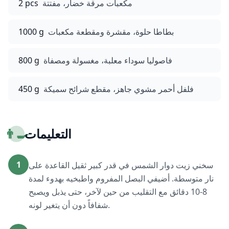
مكعبات مرقة خضار، مفتتة
2 pcs
بطاطا حلوة، مقشرة ومقطعة مكعبات
1000 g
فاصوليا سوداء معلبة، مغسولة ومصفاة
800 g
فلفل أحمر مشوي جاهز، مقطع شرائح سميكة
450 g
التعليمات
👨‍🍳
1
سخني زيت دوار الشمس في قدر كبير ثقيل القاعدة على
نار متوسطة. أضيفي البصل المفروم واطبخيه بهدوء لمدة
8-10 دقائق مع التقليب من حين لآخر، حتى يذبل ويصبح
شفافاً دون أن يتغير لونه.