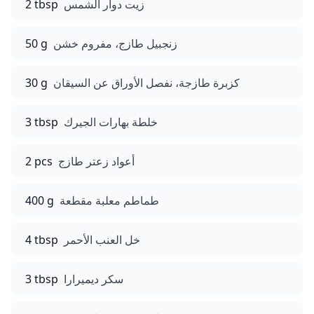
زيت دوار الشمس
2 tbsp
زنجبيل طازج، مفروم خشن
50 g
كزبرة طازجة، نفصل الأوراق عن السيقان
30 g
خلطة بهارات الجيرك
3 tbsp
أعواد زعتر طازج
2 pcs
طماطم معلبة مقطعة
400 g
خل العنب الأحمر
4 tbsp
سكر ديميرارا
3 tbsp