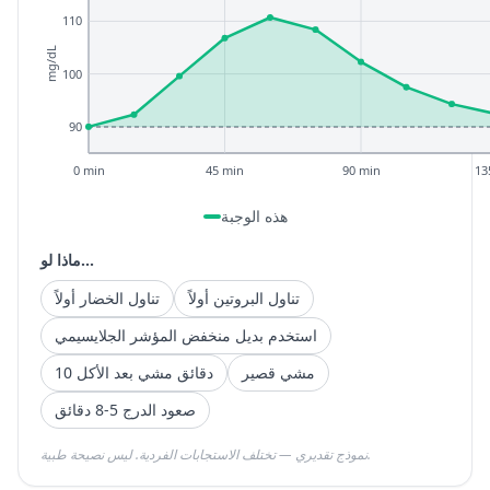
110
mg/dL
100
90
0 min
45 min
90 min
13
هذه الوجبة
ماذا لو...
تناول البروتين أولاً
تناول الخضار أولاً
استخدم بديل منخفض المؤشر الجلايسيمي
مشي قصير
10 دقائق مشي بعد الأكل
صعود الدرج 5-8 دقائق
نموذج تقديري — تختلف الاستجابات الفردية. ليس نصيحة طبية.