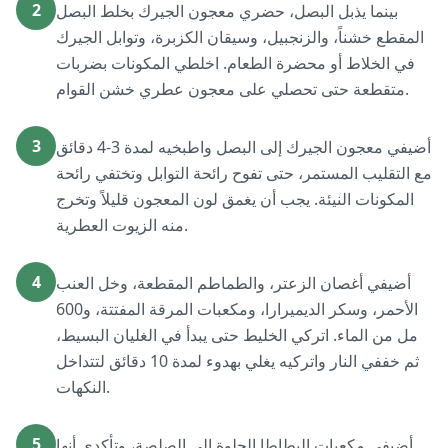
2
بينما يذبل البصل، حضري معجون الجيرك بخلط البصل
المقطع خشناً، والزنجبيل، وسيقان الكزبرة، وتوابل الجيرك
في الخلاط أو محضرة الطعام. اخلطي المكونات بضربات
متقطعة حتى تحصلي على معجون عطري خشن القوام.
3
أضيفي معجون الجيرك إلى البصل واطبخيه لمدة 3-4 دقائق
مع التقليب المستمر، حتى تفوح رائحة التوابل وتختفي رائحة
المكونات النيئة. يجب أن يغمق لون المعجون قليلاً وتخرج
منه الزيوت العطرية.
4
أضيفي أغصان الزعتر، والطماطم المقطعة، وخل العنب
الأحمر، وسكر الديميرارا، ومكعبات المرقة المفتتة، و600
مل من الماء. اتركي الخليط حتى يبدأ في الغليان البسيط،
ثم خففي النار واتركيه يغلي بهدوء لمدة 10 دقائق لتتداخل
النكهات.
5
أضيفي مكعبات البطاطا الحلوة إلى الصلصة، وتأكدي أنها