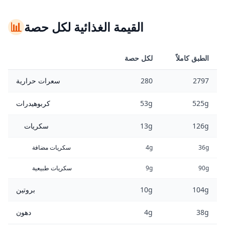
القيمة الغذائية لكل حصة
📊
الطبق كاملاً
لكل حصة
2797
280
سعرات حرارية
525g
53g
كربوهيدرات
126g
13g
سكريات
36g
4g
سكريات مضافة
90g
9g
سكريات طبيعية
104g
10g
بروتين
38g
4g
دهون