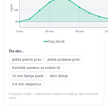
mg/dL
100
90
0 min
45 min
90 min
13
Ovaj obrok
Šta ako...
Jedite povrće prvo
Jedite proteine prvo
Koristite zamenu sa niskim GI
10 min šetnje posle
Mini šetnje
5-8 min stepenica
Procenjeni model — individualne reakcije se razlikuju. Nije medicinski
savet.