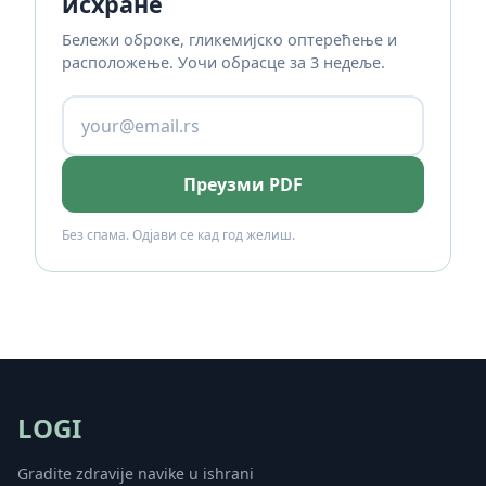
исхране
Бележи оброке, гликемијско оптерећење и
расположење. Уочи обрасце за 3 недеље.
Преузми PDF
Без спама. Одјави се кад год желиш.
LOGI
Gradite zdravije navike u ishrani