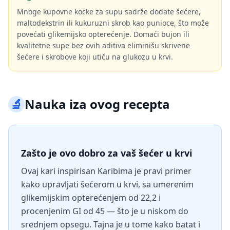
Mnoge kupovne kocke za supu sadrže dodate šećere,
maltodekstrin ili kukuruzni skrob kao punioce, što može
povećati glikemijsko opterećenje. Domaći bujon ili
kvalitetne supe bez ovih aditiva eliminišu skrivene
šećere i skrobove koji utiču na glukozu u krvi.
🔬
Nauka iza ovog recepta
Zašto je ovo dobro za vaš šećer u krvi
Ovaj kari inspirisan Karibima je pravi primer
kako upravljati šećerom u krvi, sa umerenim
glikemijskim opterećenjem od 22,2 i
procenjenim GI od 45 — što je u niskom do
srednjem opsegu. Tajna je u tome kako batat i