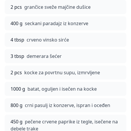
2 pcs
grančice sveže majčine dušice
400 g
seckani paradajz iz konzerve
4 tbsp
crveno vinsko sirće
3 tbsp
demerara šećer
2 pcs
kocke za povrtnu supu, izmrvljene
1000 g
batat, oguljen i isečen na kocke
800 g
crni pasulj iz konzerve, ispran i oceđen
450 g
pečene crvene paprike iz tegle, isečene na
debele trake