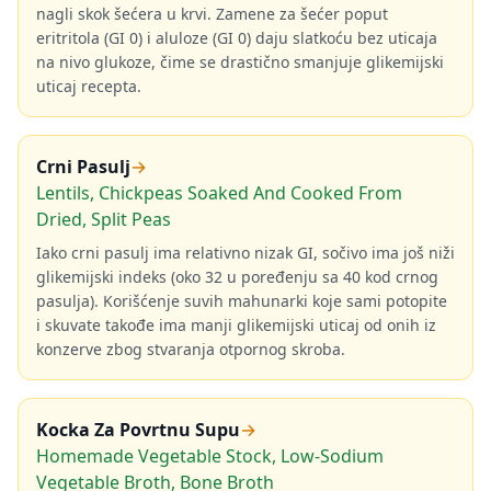
nagli skok šećera u krvi. Zamene za šećer poput
eritritola (GI 0) i aluloze (GI 0) daju slatkoću bez uticaja
na nivo glukoze, čime se drastično smanjuje glikemijski
uticaj recepta.
Crni Pasulj
→
Lentils, Chickpeas Soaked And Cooked From
Dried, Split Peas
Iako crni pasulj ima relativno nizak GI, sočivo ima još niži
glikemijski indeks (oko 32 u poređenju sa 40 kod crnog
pasulja). Korišćenje suvih mahunarki koje sami potopite
i skuvate takođe ima manji glikemijski uticaj od onih iz
konzerve zbog stvaranja otpornog skroba.
Kocka Za Povrtnu Supu
→
Homemade Vegetable Stock, Low-Sodium
Vegetable Broth, Bone Broth