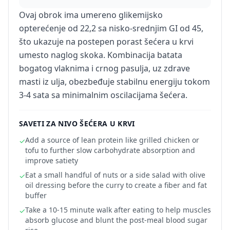
Ovaj obrok ima umereno glikemijsko
opterećenje od 22,2 sa nisko-srednjim GI od 45,
što ukazuje na postepen porast šećera u krvi
umesto naglog skoka. Kombinacija batata
bogatog vlaknima i crnog pasulja, uz zdrave
masti iz ulja, obezbeđuje stabilnu energiju tokom
3-4 sata sa minimalnim oscilacijama šećera.
SAVETI ZA NIVO ŠEĆERA U KRVI
Add a source of lean protein like grilled chicken or
✓
tofu to further slow carbohydrate absorption and
improve satiety
Eat a small handful of nuts or a side salad with olive
✓
oil dressing before the curry to create a fiber and fat
buffer
Take a 10-15 minute walk after eating to help muscles
✓
absorb glucose and blunt the post-meal blood sugar