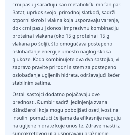
crni pasulj sarađuju kao metabolički moćan par.
Batat, uprkos svojoj prirodnoj slatkoći, sadrži
otporni skrob i vlakna koja usporavaju varenje,
dok crni pasulj donosi impresivnu kombinaciju
proteina i vlakana (oko 15 g proteina i 15 g
vlakana po šolji), što omogućava postepeno
oslobađanje energije umesto naglog skoka
glukoze. Kada kombinujete ova dva sastojka, vi
zapravo pravite prirodni sistem za postepeno
oslobađanje ugljenih hidrata, održavajući šećer
stabilnim satima.
Ostali sastojci dodatno pojačavaju ove
prednosti. Đumbir sadrži jedinjenja zvana
džindžeroli koja mogu poboljšati osetljivost na
insulin, pomažući ćelijama da efikasnije reaguju
na ugljene hidrate koje unosite. Zdrave masti iz
suncokretovog ulja usporavaju pražnjenje