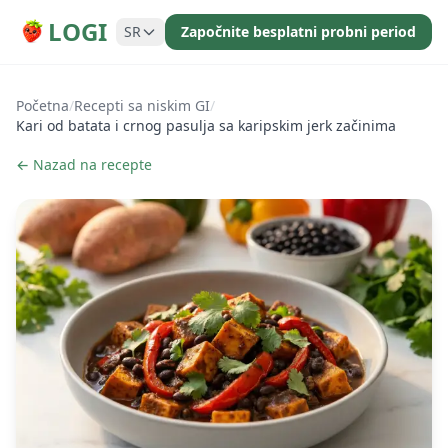
LOGI
SR
Započnite besplatni probni period
Početna
/
Recepti sa niskim GI
/
Kari od batata i crnog pasulja sa karipskim jerk začinima
← Nazad na recepte