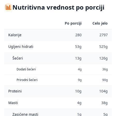
📊
Nutritivna vrednost po porciji
Po porciji
Celo jelo
Kalorije
280
2797
Ugljeni hidrati
53g
525g
Šećeri
13g
126g
Dodati šećeri
4g
36g
Prirodni šećeri
9g
90g
Proteini
10g
104g
Masti
4g
38g
Zasićene masti
1g
5g