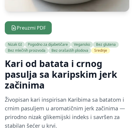
Preuzmi PDF
Nizak GI
Pogodno za dijabetičare
Vegansko
Bez glutena
Bez mlečnih proizvoda
Bez orašastih plodova
Srednje
Kari od batata i crnog
pasulja sa karipskim jerk
začinima
Živopisan kari inspirisan Karibima sa batatom i
crnim pasuljem u aromatičnim jerk začinima —
prirodno nizak glikemijski indeks i savršen za
stabilan šećer u krvi.