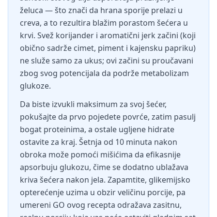
želuca — što znači da hrana sporije prelazi u
creva, a to rezultira blažim porastom šećera u
krvi. Svež korijander i aromatični jerk začini (koji
obično sadrže cimet, piment i kajensku papriku)
ne služe samo za ukus; ovi začini su proučavani
zbog svog potencijala da podrže metabolizam
glukoze.
Da biste izvukli maksimum za svoj šećer,
pokušajte da prvo pojedete povrće, zatim pasulj
bogat proteinima, a ostale ugljene hidrate
ostavite za kraj. Šetnja od 10 minuta nakon
obroka može pomoći mišićima da efikasnije
apsorbuju glukozu, čime se dodatno ublažava
kriva šećera nakon jela. Zapamtite, glikemijsko
opterećenje uzima u obzir veličinu porcije, pa
umereni GO ovog recepta odražava zasitnu,