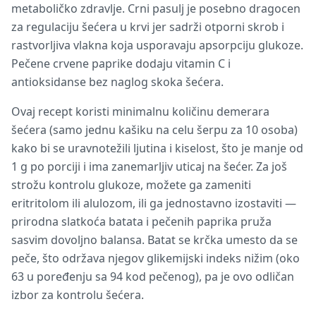
metaboličko zdravlje. Crni pasulj je posebno dragocen
za regulaciju šećera u krvi jer sadrži otporni skrob i
rastvorljiva vlakna koja usporavaju apsorpciju glukoze.
Pečene crvene paprike dodaju vitamin C i
antioksidanse bez naglog skoka šećera.
Ovaj recept koristi minimalnu količinu demerara
šećera (samo jednu kašiku na celu šerpu za 10 osoba)
kako bi se uravnotežili ljutina i kiselost, što je manje od
1 g po porciji i ima zanemarljiv uticaj na šećer. Za još
strožu kontrolu glukoze, možete ga zameniti
eritritolom ili alulozom, ili ga jednostavno izostaviti —
prirodna slatkoća batata i pečenih paprika pruža
sasvim dovoljno balansa. Batat se krčka umesto da se
peče, što održava njegov glikemijski indeks nižim (oko
63 u poređenju sa 94 kod pečenog), pa je ovo odličan
izbor za kontrolu šećera.