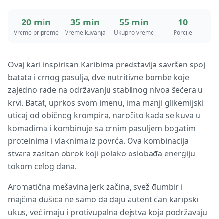
20 min
35 min
55 min
10
Vreme pripreme
Vreme kuvanja
Ukupno vreme
Porcije
Ovaj kari inspirisan Karibima predstavlja savršen spoj
batata i crnog pasulja, dve nutritivne bombe koje
zajedno rade na održavanju stabilnog nivoa šećera u
krvi. Batat, uprkos svom imenu, ima manji glikemijski
uticaj od običnog krompira, naročito kada se kuva u
komadima i kombinuje sa crnim pasuljem bogatim
proteinima i vlaknima iz povrća. Ova kombinacija
stvara zasitan obrok koji polako oslobađa energiju
tokom celog dana.
Aromatična mešavina jerk začina, svež đumbir i
majčina dušica ne samo da daju autentičan karipski
ukus, već imaju i protivupalna dejstva koja podržavaju