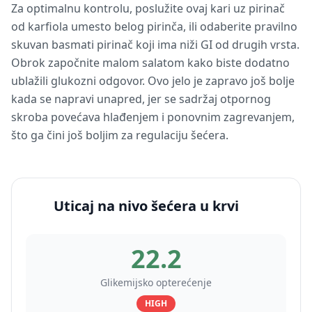
Za optimalnu kontrolu, poslužite ovaj kari uz pirinač
od karfiola umesto belog pirinča, ili odaberite pravilno
skuvan basmati pirinač koji ima niži GI od drugih vrsta.
Obrok započnite malom salatom kako biste dodatno
ublažili glukozni odgovor. Ovo jelo je zapravo još bolje
kada se napravi unapred, jer se sadržaj otpornog
skroba povećava hlađenjem i ponovnim zagrevanjem,
što ga čini još boljim za regulaciju šećera.
Uticaj na nivo šećera u krvi
22.2
Glikemijsko opterećenje
HIGH