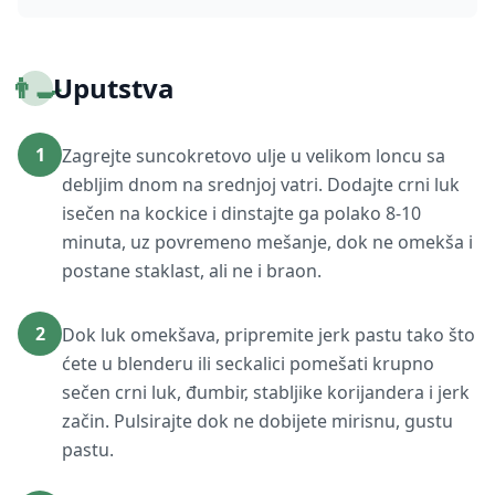
👨‍🍳
Uputstva
1
Zagrejte suncokretovo ulje u velikom loncu sa
debljim dnom na srednjoj vatri. Dodajte crni luk
isečen na kockice i dinstajte ga polako 8-10
minuta, uz povremeno mešanje, dok ne omekša i
postane staklast, ali ne i braon.
2
Dok luk omekšava, pripremite jerk pastu tako što
ćete u blenderu ili seckalici pomešati krupno
sečen crni luk, đumbir, stabljike korijandera i jerk
začin. Pulsirajte dok ne dobijete mirisnu, gustu
pastu.