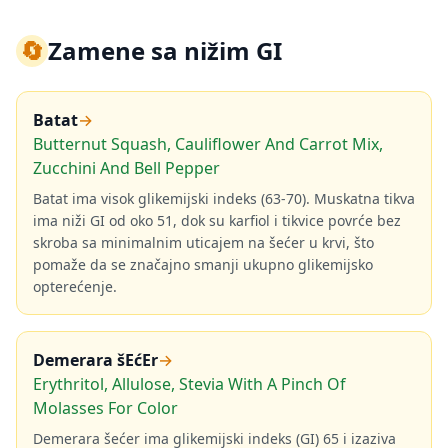
🔄
Zamene sa nižim GI
Batat
→
Butternut Squash, Cauliflower And Carrot Mix,
Zucchini And Bell Pepper
Batat ima visok glikemijski indeks (63-70). Muskatna tikva
ima niži GI od oko 51, dok su karfiol i tikvice povrće bez
skroba sa minimalnim uticajem na šećer u krvi, što
pomaže da se značajno smanji ukupno glikemijsko
opterećenje.
Demerara šEćEr
→
Erythritol, Allulose, Stevia With A Pinch Of
Molasses For Color
Demerara šećer ima glikemijski indeks (GI) 65 i izaziva