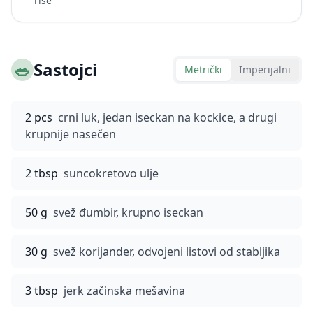
rise
🥗
Sastojci
Metrički
Imperijalni
2 pcs
crni luk, jedan iseckan na kockice, a drugi
krupnije nasečen
2 tbsp
suncokretovo ulje
50 g
svež đumbir, krupno iseckan
30 g
svež korijander, odvojeni listovi od stabljika
3 tbsp
jerk začinska mešavina