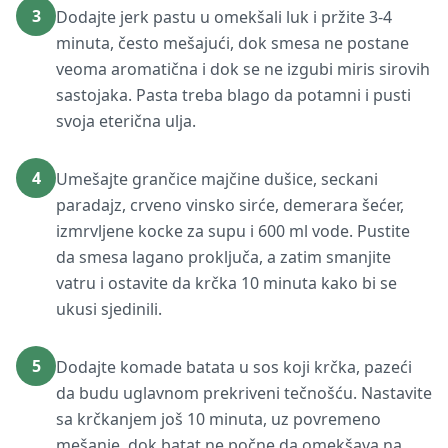
3
Dodajte jerk pastu u omekšali luk i pržite 3-4
minuta, često mešajući, dok smesa ne postane
veoma aromatična i dok se ne izgubi miris sirovih
sastojaka. Pasta treba blago da potamni i pusti
svoja eterična ulja.
4
Umešajte grančice majčine dušice, seckani
paradajz, crveno vinsko sirće, demerara šećer,
izmrvljene kocke za supu i 600 ml vode. Pustite
da smesa lagano proključa, a zatim smanjite
vatru i ostavite da krčka 10 minuta kako bi se
ukusi sjedinili.
5
Dodajte komade batata u sos koji krčka, pazeći
da budu uglavnom prekriveni tečnošću. Nastavite
sa krčkanjem još 10 minuta, uz povremeno
mešanje, dok batat ne počne da omekšava na