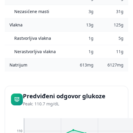
Nezasićene masti
3g
31g
Vlakna
13g
125g
Rastvorljiva vlakna
1g
5g
Nerastvorljiva vlakna
1g
11g
Natrijum
613mg
6127mg
Predviđeni odgovor glukoze
Peak: 110.7 mg/dL
110