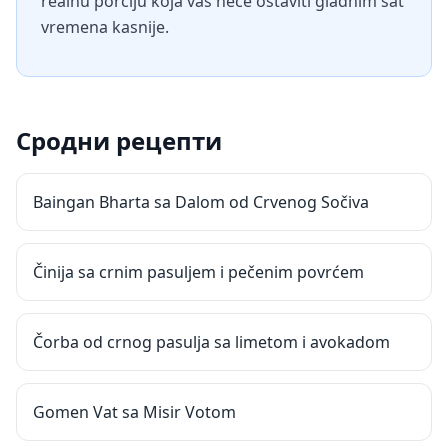
realnu porciju koja vas neće ostaviti gladnim sat
vremena kasnije.
Сродни рецепти
Baingan Bharta sa Dalom od Crvenog Sočiva
Činija sa crnim pasuljem i pečenim povrćem
Čorba od crnog pasulja sa limetom i avokadom
Gomen Vat sa Misir Votom