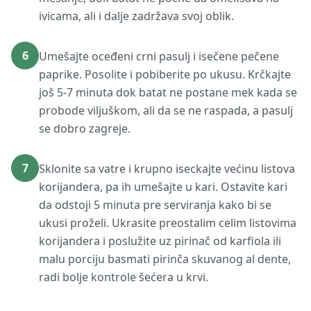
ivicama, ali i dalje zadržava svoj oblik.
6
Umešajte oceđeni crni pasulj i isečene pečene
paprike. Posolite i pobiberite po ukusu. Krčkajte
još 5-7 minuta dok batat ne postane mek kada se
probode viljuškom, ali da se ne raspada, a pasulj
se dobro zagreje.
7
Sklonite sa vatre i krupno iseckajte većinu listova
korijandera, pa ih umešajte u kari. Ostavite kari
da odstoji 5 minuta pre serviranja kako bi se
ukusi proželi. Ukrasite preostalim celim listovima
korijandera i poslužite uz pirinač od karfiola ili
malu porciju basmati pirinča skuvanog al dente,
radi bolje kontrole šećera u krvi.