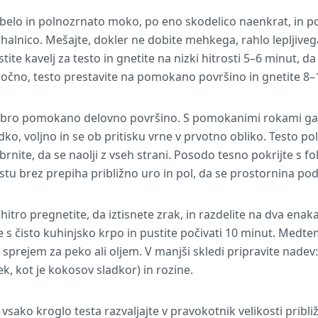
belo in polnozrnato moko, po eno skodelico naenkrat, in 
alnico. Mešajte, dokler ne dobite mehkega, rahlo lepljiveg
ite kavelj za testo in gnetite na nizki hitrosti 5–6 minut, d
 ročno, testo prestavite na pomokano površino in gnetite 8–
dobro pomokano delovno površino. S pomokanimi rokami ga 
ko, voljno in se ob pritisku vrne v prvotno obliko. Testo pol
nite, da se naolji z vseh strani. Posodo tesno pokrijte s folij
tu brez prepiha približno uro in pol, da se prostornina pod
hitro pregnetite, da iztisnete zrak, in razdelite na dva enaka
e s čisto kuhinjsko krpo in pustite počivati 10 minut. Medtem
sprejem za peko ali oljem. V manjši skledi pripravite nadev: 
k, kot je kokosov sladkor) in rozine.
sako kroglo testa razvaljajte v pravokotnik velikosti pribl