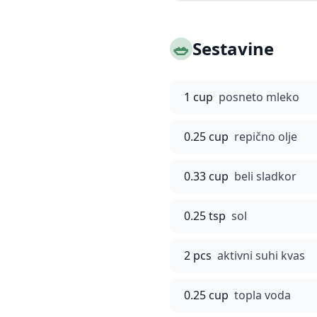
🥗
Sestavine
1 cup
posneto mleko
0.25 cup
repično olje
0.33 cup
beli sladkor
0.25 tsp
sol
2 pcs
aktivni suhi kvas
0.25 cup
topla voda