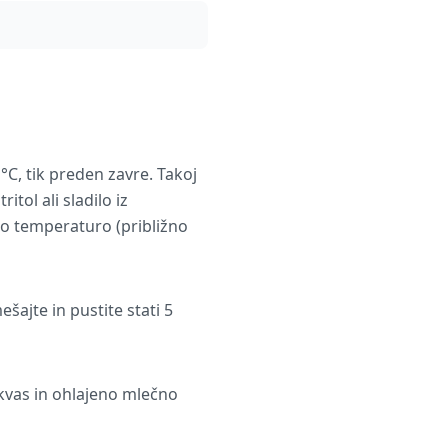
C, tik preden zavre. Takoj
itol ali sladilo iz
no temperaturo (približno
šajte in pustite stati 5
en kvas in ohlajeno mlečno