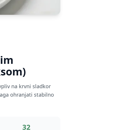
nim
ksom)
pliv na krvni sladkor
ga ohranjati stabilno
32