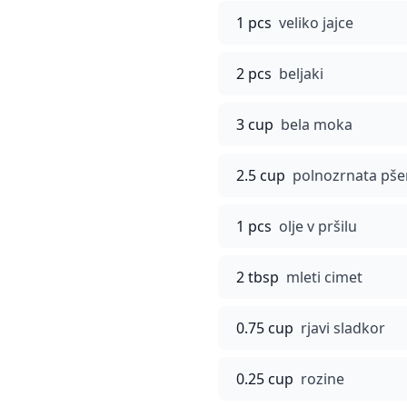
1 pcs
veliko jajce
2 pcs
beljaki
3 cup
bela moka
2.5 cup
polnozrnata pš
1 pcs
olje v pršilu
2 tbsp
mleti cimet
0.75 cup
rjavi sladkor
0.25 cup
rozine