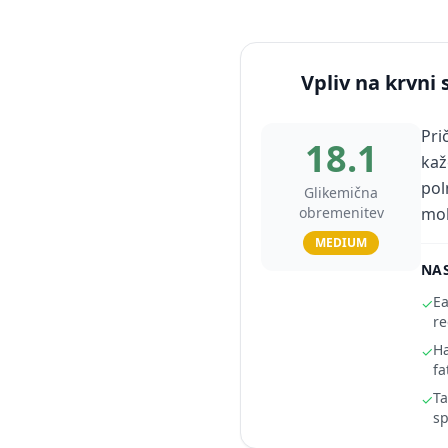
Vpliv na krvni 
Pri
18.1
kaž
pol
Glikemična
obremenitev
mo
MEDIUM
NAS
Ea
✓
re
Ha
✓
fa
Ta
✓
sp