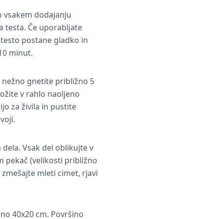
po vsakem dodajanju
a testa. Če uporabljate
a testo postane gladko in
10 minut.
nežno gnetite približno 5
ožite v rahlo naoljeno
o za živila in pustite
voji.
 dela. Vsak del oblikujte v
 pekač (velikosti približno
zmešajte mleti cimet, rjavi
ižno 40x20 cm. Površino