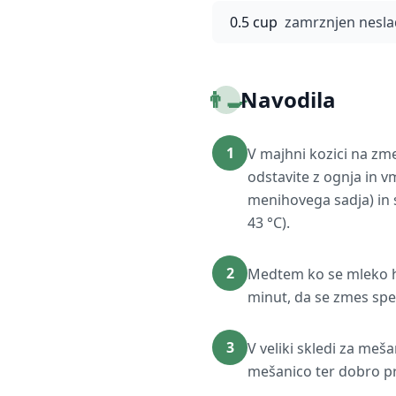
0.5 cup
zamrznjen nesla
👨‍🍳
Navodila
1
V majhni kozici na zm
odstavite z ognja in vm
menihovega sadja) in s
43 °C).
2
Medtem ko se mleko hla
minut, da se zmes spen
3
V veliki skledi za meša
mešanico ter dobro pr