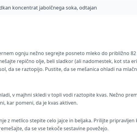
dkan koncentrat jabolčnega soka, odtajan
ernem ognju nežno segrejte posneto mleko do približno 82 °
ešajte repično olje, beli sladkor (ali nadomestek, kot sta eritr
ol, da se raztopijo. Pustite, da se mešanica ohladi na mlač
di, v majhni skledi v topli vodi raztopite kvas. Nežno preme
i, kar pomeni, da je kvas aktiven.
nje z metlico stepite celo jajce in beljaka. Prilijte pripravlj
emešajte, da se vse tekoče sestavine povežejo.