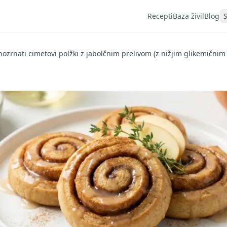
Recepti
Baza živil
Blog
nozrnati cimetovi polžki z jabolčnim prelivom (z nižjim glikemični