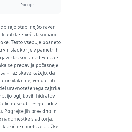
Porcije
odpirajo stabilnejšo raven
i polžke z več vlakninami
 moke. Testo vsebuje posneto
krvni sladkor je v pametnih
rjavi sladkor v nadevu pa z
oka se prebavlja počasneje
sa – raziskave kažejo, da
atne vlaknine, vendar jih
t del uravnoteženega zajtrka
pcijo ogljikovih hidratov,
dlično se obnesejo tudi v
. Pogrejte jih previdno in
ne nadomestke sladkorja,
a klasične cimetove polžke.