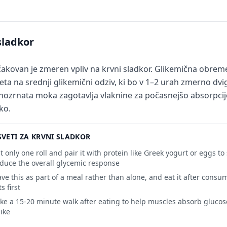
sladkor
čakovan je zmeren vpliv na krvni sladkor. Glikemična obreme
eta na srednji glikemični odziv, ki bo v 1–2 urah zmerno dvig
nozrnata moka zagotavlja vlaknine za počasnejšo absorpcijo
ko.
VETI ZA KRVNI SLADKOR
t only one roll and pair it with protein like Greek yogurt or eggs 
duce the overall glycemic response
ve this as part of a meal rather than alone, and eat it after cons
ts first
ke a 15-20 minute walk after eating to help muscles absorb gluco
ike