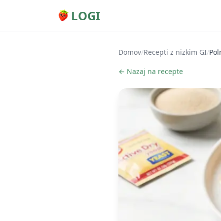
LOGI
Domov
/
Recepti z nizkim GI
/
Pol
← Nazaj na recepte