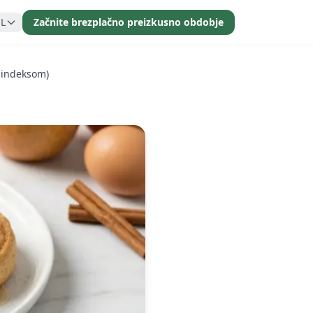
SL
Začnite brezplačno preizkusno obdobje
m indeksom)