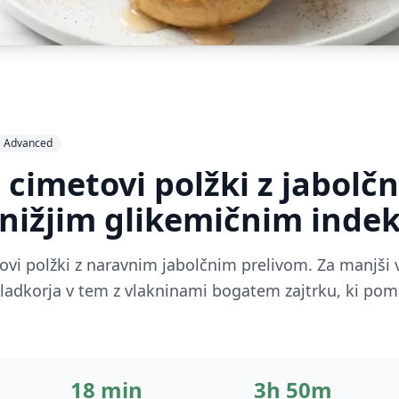
Advanced
 cimetovi polžki z jabolč
 nižjim glikemičnim inde
vi polžki z naravnim jabolčnim prelivom. Za manjši v
adkorja v tem z vlakninami bogatem zajtrku, ki poma
18 min
3h 50m