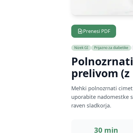
Prenesi PDF
Nizek GI
Prijazno za diabetike
Polnozrnati
prelivom (z
Mehki polnozrnati cimeto
uporabite nadomestke sl
raven sladkorja.
30 min