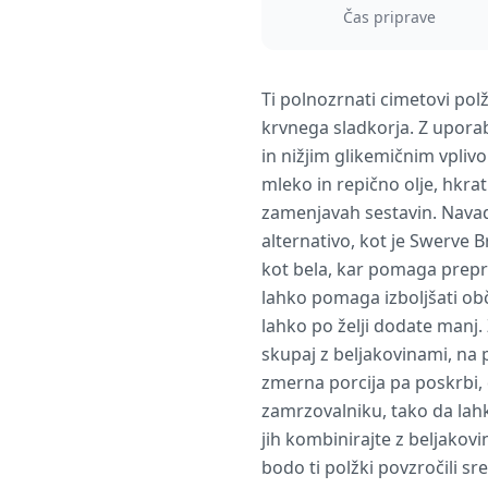
Čas priprave
Ti polnozrnati cimetovi pol
krvnega sladkorja. Z upora
in nižjim glikemičnim vpliv
mleko in repično olje, hkra
zamenjavah sestavin. Navadn
alternativo, kot je Swerve
kot bela, kar pomaga prepre
lahko pomaga izboljšati obč
lahko po želji dodate manj.
skupaj z beljakovinami, na p
zmerna porcija pa poskrbi,
zamrzovalniku, tako da lahk
jih kombinirajte z beljakov
bodo ti polžki povzročili s