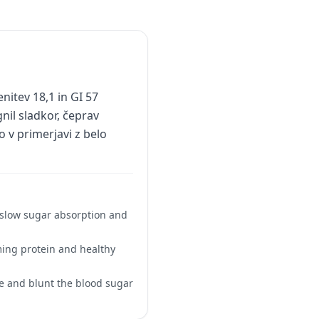
nitev 18,1 in GI 57
nil sladkor, čeprav
 v primerjavi z belo
to slow sugar absorption and
uming protein and healthy
se and blunt the blood sugar