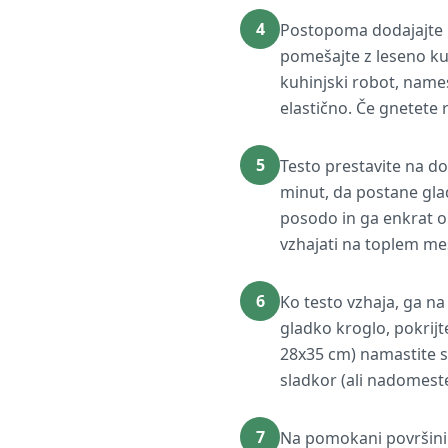
4
Postopoma dodajajte 
pomešajte z leseno kuh
kuhinjski robot, namest
elastično. Če gnetete
5
Testo prestavite na 
minut, da postane glad
posodo in ga enkrat obr
vzhajati na toplem mes
6
Ko testo vzhaja, ga na 
gladko kroglo, pokrijt
28x35 cm) namastite s 
sladkor (ali nadomeste
7
Na pomokani površini v