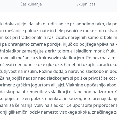
Čas kuhanja
Skupni čas
žki dokazujejo, da lahko tudi sladice prilagodimo tako, da p
bo mešanice polnozrnate in bele pšenične moke smo ustvaril
om kot pri tradicionalnih različicah, narejenih samo iz bele
ti pa ohranjamo zmerne porcije. Ključ do boljšega vpliva na 
i sladkor zamenjajte z eritritolom ali sladilom monk fruit, 
 Brown ali mešanica s kokosovim sladkorjem. Polnozrnata m
čevati nenadne skoke glukoze. Cimet ni tukaj le zaradi oku
utljivost na inzulin. Rozine dodajo naravno sladkobo in dod
 Za najboljši nadzor nad sladkorjem si polžke privoščite ko
rimer z grškim jogurtom ali jajci. Vlaknine upočasnijo absor
 da skupna obremenitev s sladkorji ostane pod nadzorom. O
o pojeste le en polžek naenkrat in se izognete prenajedanju
inami za še manjši vpliv na sladkor. Če uporabite priporoče
rednji glikemični odziv namesto visokega skoka, značilnega z