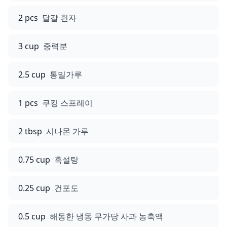
2 pcs
달걀 흰자
3 cup
중력분
2.5 cup
통밀가루
1 pcs
쿠킹 스프레이
2 tbsp
시나몬 가루
0.75 cup
흑설탕
0.25 cup
건포도
0.5 cup
해동한 냉동 무가당 사과 농축액