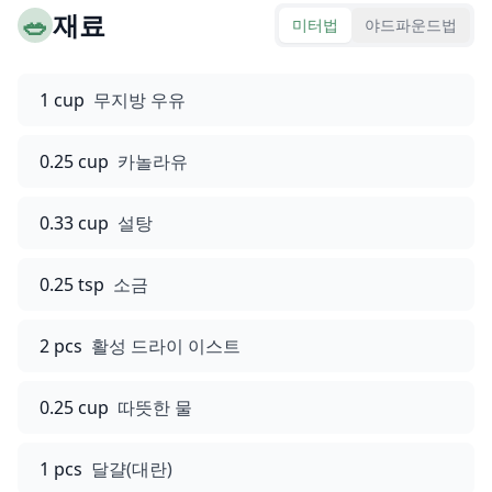
🥗
재료
미터법
야드파운드법
1 cup
무지방 우유
0.25 cup
카놀라유
0.33 cup
설탕
0.25 tsp
소금
2 pcs
활성 드라이 이스트
0.25 cup
따뜻한 물
1 pcs
달걀(대란)