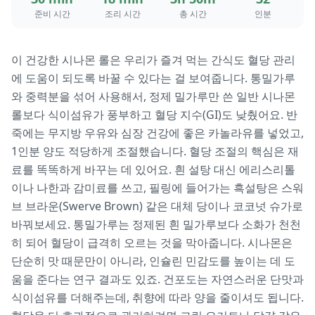
준비 시간
조리 시간
총 시간
인분
이 건강한 시나몬 롤은 우리가 즐겨 먹는 간식도 혈당 관리
에 도움이 되도록 바꿀 수 있다는 걸 보여줍니다. 통밀가루
와 중력분을 섞어 사용해서, 정제 밀가루만 쓴 일반 시나몬
롤보다 식이섬유가 풍부하고 혈당 지수(GI)도 낮췄어요. 반
죽에는 무지방 우유와 심장 건강에 좋은 카놀라유를 넣었고,
1인분 양도 적당하게 조절했습니다. 혈당 조절의 핵심은 재
료를 똑똑하게 바꾸는 데 있어요. 흰 설탕 대신 에리스리톨
이나 나한과 감미료를 쓰고, 필링에 들어가는 흑설탕은 스워
브 브라운(Swerve Brown) 같은 대체 당이나 코코넛 슈가로
바꿔보세요. 통밀가루는 정제된 흰 밀가루보다 소화가 천천
히 되어 혈당이 급격히 오르는 것을 막아줍니다. 시나몬은
단순히 맛 때문만이 아니라, 인슐린 민감도를 높이는 데 도
움을 준다는 연구 결과도 있죠. 건포도는 자연스러운 단맛과
식이섬유를 더해주는데, 취향에 따라 양을 줄이셔도 됩니다.