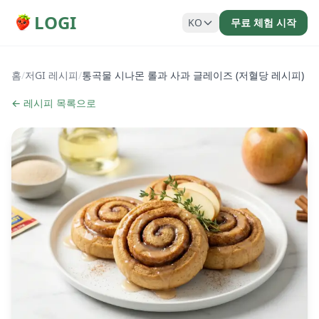
LOGI
KO
무료 체험 시작
홈
/
저GI 레시피
/
통곡물 시나몬 롤과 사과 글레이즈 (저혈당 레시피)
← 레시피 목록으로