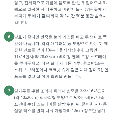
담고, 전체적으로 기름이 묻도록 한 번 뒤집어주세요.
랩으로 밀봉한 뒤 따뜻하고 바람이 불지 않는 곳에서
부피가 두 배가 될 때까지 약 1시간 30분 동안 발효시
킵니다.
6
발효가 끝나면 반죽을 눌러 가스를 빼고 두 덩이로 똑
같이 나눕니다. 각각 매끄러운 공 모양으로 만든 뒤 깨
끗한 면보를 덮어 10분간 휴지시킵니다. 그동안
11x14인치(약 28x35cm) 베이킹 팬에 쿠킹 스프레이
를 뿌려두세요. 작은 볼에 시나몬 가루, 흑설탕(또는
스워브 브라운이나 코코넛 슈가 같은 대체 감미료), 건
포도를 넣고 잘 섞어 필링을 만듭니다.
7
밀가루를 뿌린 조리대 위에서 반죽을 각각 16x8인치
(약 40x20cm) 직사각형 모양으로 밀어주세요. 반죽
표면에 쿠킹 스프레이를 살짝 뿌린 뒤, 준비한 시나몬
설탕 믹스를 반씩 나눠 가장자리 1.5cm 정도만 남기