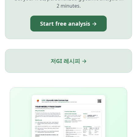
2 minutes.
Start free analysis →
저GI 레시피 →