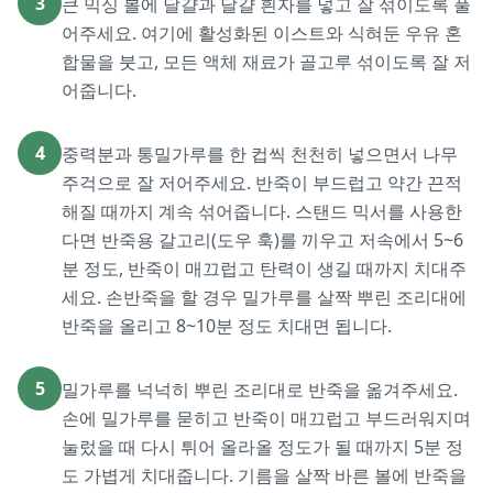
3
큰 믹싱 볼에 달걀과 달걀 흰자를 넣고 잘 섞이도록 풀
어주세요. 여기에 활성화된 이스트와 식혀둔 우유 혼
합물을 붓고, 모든 액체 재료가 골고루 섞이도록 잘 저
어줍니다.
4
중력분과 통밀가루를 한 컵씩 천천히 넣으면서 나무
주걱으로 잘 저어주세요. 반죽이 부드럽고 약간 끈적
해질 때까지 계속 섞어줍니다. 스탠드 믹서를 사용한
다면 반죽용 갈고리(도우 훅)를 끼우고 저속에서 5~6
분 정도, 반죽이 매끄럽고 탄력이 생길 때까지 치대주
세요. 손반죽을 할 경우 밀가루를 살짝 뿌린 조리대에
반죽을 올리고 8~10분 정도 치대면 됩니다.
5
밀가루를 넉넉히 뿌린 조리대로 반죽을 옮겨주세요.
손에 밀가루를 묻히고 반죽이 매끄럽고 부드러워지며
눌렀을 때 다시 튀어 올라올 정도가 될 때까지 5분 정
도 가볍게 치대줍니다. 기름을 살짝 바른 볼에 반죽을