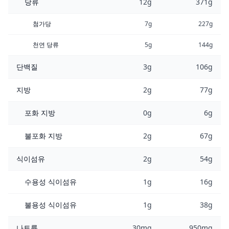
당류
12g
371g
첨가당
7g
227g
천연 당류
5g
144g
단백질
3g
106g
지방
2g
77g
포화 지방
0g
6g
불포화 지방
2g
67g
식이섬유
2g
54g
수용성 식이섬유
1g
16g
불용성 식이섬유
1g
38g
나트륨
30mg
950mg