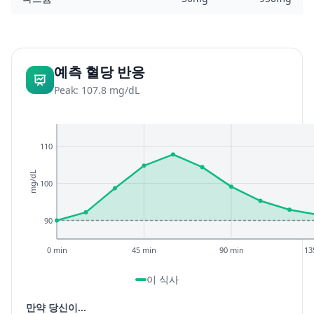
예측 혈당 반응
Peak: 107.8 mg/dL
110
mg/dL
100
90
0 min
45 min
90 min
13
이 식사
만약 당신이...