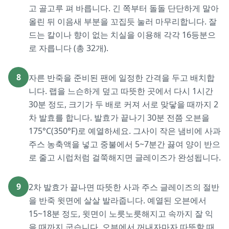
고 골고루 펴 바릅니다. 긴 쪽부터 돌돌 단단하게 말아
올린 뒤 이음새 부분을 꼬집듯 눌러 마무리합니다. 잘
드는 칼이나 향이 없는 치실을 이용해 각각 16등분으
로 자릅니다 (총 32개).
8
자른 반죽을 준비된 팬에 일정한 간격을 두고 배치합
니다. 랩을 느슨하게 덮고 따뜻한 곳에서 다시 1시간
30분 정도, 크기가 두 배로 커져 서로 맞닿을 때까지 2
차 발효를 합니다. 발효가 끝나기 30분 전쯤 오븐을
175°C(350°F)로 예열하세요. 그사이 작은 냄비에 사과
주스 농축액을 넣고 중불에서 5~7분간 끓여 양이 반으
로 줄고 시럽처럼 걸쭉해지면 글레이즈가 완성됩니다.
9
2차 발효가 끝나면 따뜻한 사과 주스 글레이즈의 절반
을 반죽 윗면에 살살 발라줍니다. 예열된 오븐에서
15~18분 정도, 윗면이 노릇노릇해지고 속까지 잘 익
을 때까지 굽습니다. 오븐에서 꺼내자마자 따뜻할 때