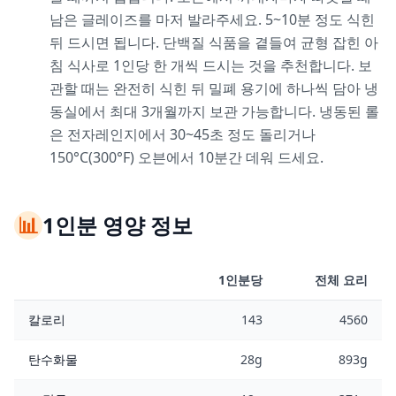
남은 글레이즈를 마저 발라주세요. 5~10분 정도 식힌
뒤 드시면 됩니다. 단백질 식품을 곁들여 균형 잡힌 아
침 식사로 1인당 한 개씩 드시는 것을 추천합니다. 보
관할 때는 완전히 식힌 뒤 밀폐 용기에 하나씩 담아 냉
동실에서 최대 3개월까지 보관 가능합니다. 냉동된 롤
은 전자레인지에서 30~45초 정도 돌리거나
150°C(300°F) 오븐에서 10분간 데워 드세요.
📊
1인분 영양 정보
1인분당
전체 요리
칼로리
143
4560
탄수화물
28g
893g