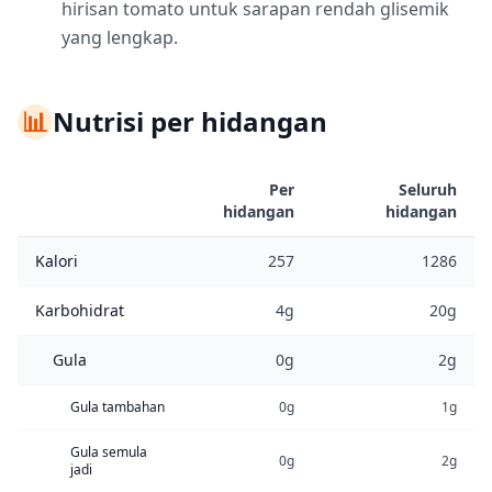
hirisan tomato untuk sarapan rendah glisemik
yang lengkap.
📊
Nutrisi per hidangan
Per
Seluruh
hidangan
hidangan
Kalori
257
1286
Karbohidrat
4g
20g
Gula
0g
2g
Gula tambahan
0g
1g
Gula semula
0g
2g
jadi