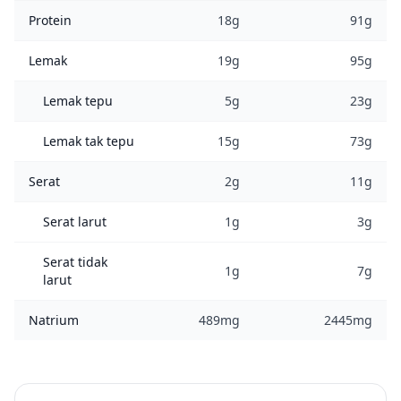
Protein
18g
91g
Lemak
19g
95g
Lemak tepu
5g
23g
Lemak tak tepu
15g
73g
Serat
2g
11g
Serat larut
1g
3g
Serat tidak
1g
7g
larut
Natrium
489mg
2445mg