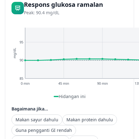
Respons glukosa ramalan
Peak: 90.4 mg/dL
95
mg/dL
90
85
0 min
45 min
90 min
13
Hidangan ini
Bagaimana jika...
Makan sayur dahulu
Makan protein dahulu
Guna pengganti GI rendah