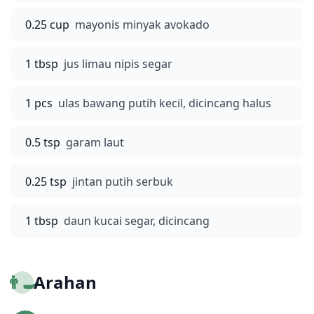
0.25 cup
mayonis minyak avokado
1 tbsp
jus limau nipis segar
1 pcs
ulas bawang putih kecil, dicincang halus
0.5 tsp
garam laut
0.25 tsp
jintan putih serbuk
1 tbsp
daun kucai segar, dicincang
👨‍🍳
Arahan