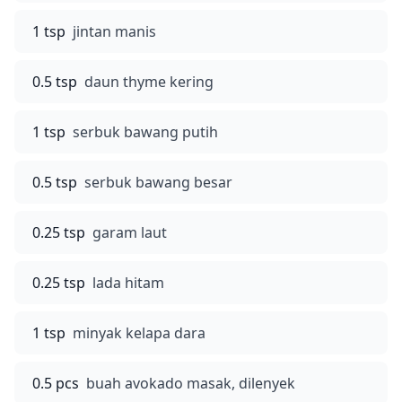
1 tsp
jintan manis
0.5 tsp
daun thyme kering
1 tsp
serbuk bawang putih
0.5 tsp
serbuk bawang besar
0.25 tsp
garam laut
0.25 tsp
lada hitam
1 tsp
minyak kelapa dara
0.5 pcs
buah avokado masak, dilenyek