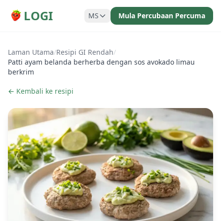
LOGI
MS
Mula Percubaan Percuma
Laman Utama
/
Resipi GI Rendah
/
Patti ayam belanda berherba dengan sos avokado limau
berkrim
← Kembali ke resipi