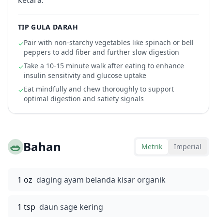
ketara.
TIP GULA DARAH
Pair with non-starchy vegetables like spinach or bell
✓
peppers to add fiber and further slow digestion
Take a 10-15 minute walk after eating to enhance
✓
insulin sensitivity and glucose uptake
Eat mindfully and chew thoroughly to support
✓
optimal digestion and satiety signals
🥗
Bahan
Metrik
Imperial
1 oz
daging ayam belanda kisar organik
1 tsp
daun sage kering