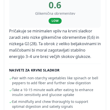
0.6
Glikemična obremenitev
LOW
Pričakuje se minimalen vpliv na krvni sladkor
zaradi zelo nizke glikemične obremenitve (0,6) in
nizkega GI (28). Ta obrok z veliko beljakovinami in
maščobami bi moral zagotavljati stabilno
energijo 3–4 ure brez večjih skokov glukoze.
NASVETI ZA KRVNI SLADKOR
Pair with non-starchy vegetables like spinach or bell
✓
peppers to add fiber and further slow digestion
Take a 10-15 minute walk after eating to enhance
✓
insulin sensitivity and glucose uptake
Eat mindfully and chew thoroughly to support
✓
optimal digestion and satiety signals