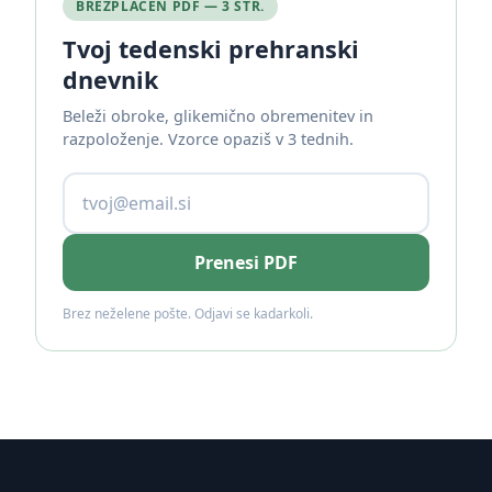
BREZPLAČEN PDF — 3 STR.
Tvoj tedenski prehranski
dnevnik
Beleži obroke, glikemično obremenitev in
razpoloženje. Vzorce opaziš v 3 tednih.
Prenesi PDF
Brez neželene pošte. Odjavi se kadarkoli.