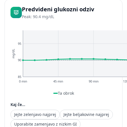
Predvideni glukozni odziv
Peak: 90.4 mg/dL
95
mg/dL
90
85
0 min
45 min
90 min
13
Ta obrok
Kaj če...
Jejte zelenjavo najprej
Jejte beljakovine najprej
Uporabite zamenjavo z nizkim GI