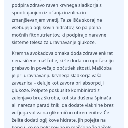
podpira zdravo raven krvnega sladkorja s
spodbujanjem izločanja inzulina in
zmanjševanjem vnetij. Ta zelišča skoraj ne
vsebujejo ogljikovih hidratov, so pa polna
močnih fitonutrientov, ki podpirajo naravne
sisteme telesa za uravnavanje glukoze.
Kremna avokadova omaka doda zdrave enkrat
nenasičene maščobe, ki še dodatno upočasnijo
prebavo in povečajo občutlek sitosti. Maščoba
je pri uravnavanju krvnega sladkorja vaša
zaveznica – deluje kot zavora pri absorpciji
glukoze. Polpete poskusite kombinirati z
zelenjavo brez škroba, kot sta dušena špinača
ali narezan paradižnik, da dodate vlaknine brez
večjega vpliva na glikemično obremenitev. Če
želite dodati ogljikove hidrate, jih pojejte na
koncu, ko so beljakovine in maščobe že začele