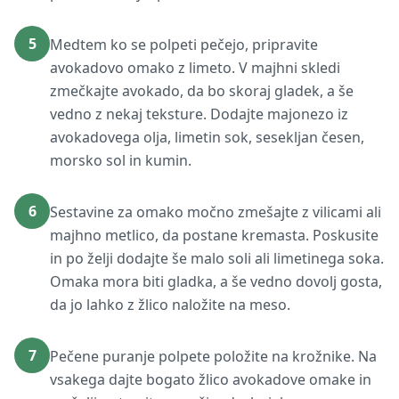
5
Medtem ko se polpeti pečejo, pripravite
avokadovo omako z limeto. V majhni skledi
zmečkajte avokado, da bo skoraj gladek, a še
vedno z nekaj teksture. Dodajte majonezo iz
avokadovega olja, limetin sok, sesekljan česen,
morsko sol in kumin.
6
Sestavine za omako močno zmešajte z vilicami ali
majhno metlico, da postane kremasta. Poskusite
in po želji dodajte še malo soli ali limetinega soka.
Omaka mora biti gladka, a še vedno dovolj gosta,
da jo lahko z žlico naložite na meso.
7
Pečene puranje polpete položite na krožnike. Na
vsakega dajte bogato žlico avokadove omake in