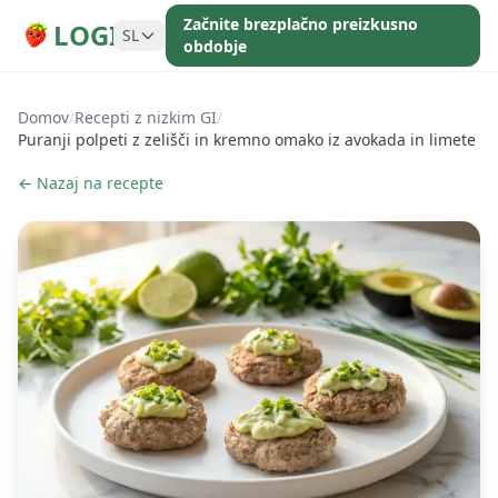
Začnite brezplačno preizkusno
LOGI
SL
obdobje
Domov
/
Recepti z nizkim GI
/
Puranji polpeti z zelišči in kremno omako iz avokada in limete
← Nazaj na recepte