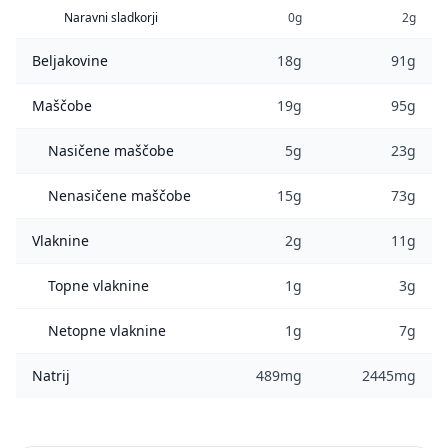
Naravni sladkorji
0g
2g
Beljakovine
18g
91g
Maščobe
19g
95g
Nasičene maščobe
5g
23g
Nenasičene maščobe
15g
73g
Vlaknine
2g
11g
Topne vlaknine
1g
3g
Netopne vlaknine
1g
7g
Natrij
489mg
2445mg