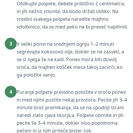
Oblikujte polpete, debele približno 2 centimetra,
in jih nežno stisnite, da bodo držali obliko. Na
sredini vsakega polpeta naredite majhno
vdolbinico, da se med peko ne bi preveč napihnili.
3
V veliki ponvi na srednjem ognju 1–2 minuti
segrevajte kokosovo olje, dokler se ne zasveti, a
se iz njega še ne kadi. Ponev mora biti dovolj
vroča, da majhen košček mesa takoj zacvrči, ko
ga položite vanjo.
4
Puranje polpete previdno položite v vročo ponev
in med njimi pustite nekaj prostora. Pecite jih 3–4
minute brez premikanja, da se na spodnji strani
naredi zlato rjava skorjica. Polpete obrnite in jih
pecite še 3–4 minute, dokler niso popolnoma
pečeni in iz njih priteče bister sok.