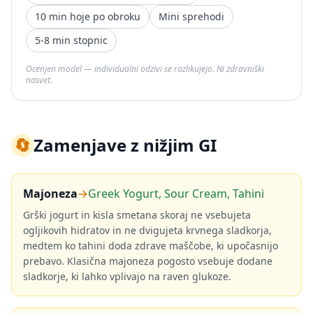
10 min hoje po obroku
Mini sprehodi
5-8 min stopnic
Ocenjen model — individualni odzivi se razlikujejo. Ni zdravniški
nasvet.
🔄
Zamenjave z nižjim GI
Majoneza
→
Greek Yogurt, Sour Cream, Tahini
Grški jogurt in kisla smetana skoraj ne vsebujeta
ogljikovih hidratov in ne dvigujeta krvnega sladkorja,
medtem ko tahini doda zdrave maščobe, ki upočasnijo
prebavo. Klasična majoneza pogosto vsebuje dodane
sladkorje, ki lahko vplivajo na raven glukoze.