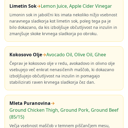
Limetin Sok
→
Lemon Juice, Apple Cider Vinegar
Limonin sok in jabolčni kis imata nekoliko nižjo vsebnost
naravnega sladkorja kot limetin sok, poleg tega pa je
bilo dokazano, da kis izboljšuje občutljivost na inzulin in
zmanjšuje skoke krvnega sladkorja po obroku.
Kokosovo Olje
→
Avocado Oil, Olive Oil, Ghee
Čeprav je kokosovo olje v redu, avokadovo in olivno olje
vsebujejo več enkrat nenasičenih maščob, ki dokazano
izboljšujejo občutljivost na inzulin in pomagajo
stabilizirati raven krvnega sladkorja čez dan.
Mleta Puranovina
→
Ground Chicken Thigh, Ground Pork, Ground Beef
(85/15)
Večja vsebnost maščob v temnem piščančjem mesu,