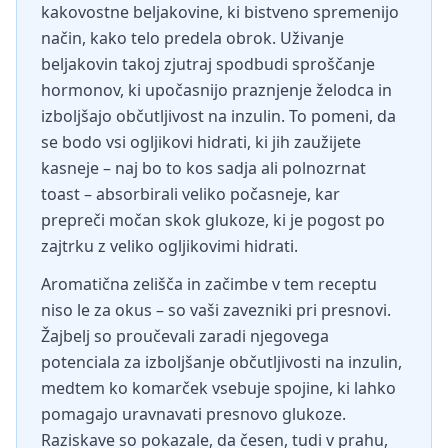
kakovostne beljakovine, ki bistveno spremenijo
način, kako telo predela obrok. Uživanje
beljakovin takoj zjutraj spodbudi sproščanje
hormonov, ki upočasnijo praznjenje želodca in
izboljšajo občutljivost na inzulin. To pomeni, da
se bodo vsi ogljikovi hidrati, ki jih zaužijete
kasneje – naj bo to kos sadja ali polnozrnat
toast – absorbirali veliko počasneje, kar
prepreči močan skok glukoze, ki je pogost po
zajtrku z veliko ogljikovimi hidrati.
Aromatična zelišča in začimbe v tem receptu
niso le za okus – so vaši zavezniki pri presnovi.
Žajbelj so proučevali zaradi njegovega
potenciala za izboljšanje občutljivosti na inzulin,
medtem ko komarček vsebuje spojine, ki lahko
pomagajo uravnavati presnovo glukoze.
Raziskave so pokazale, da česen, tudi v prahu,