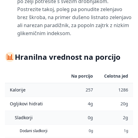
po želji potresite s svežim drobnjakom.
Postrezite takoj, poleg pa ponudite zelenjavo
brez škroba, na primer dušeno listnato zelenjavo
ali narezan paradižnik, za popoln zajtrk z nizkim
glikemičnim indeksom.
📊
Hranilna vrednost na porcijo
Na porcijo
Celotna jed
Kalorije
257
1286
Ogljikovi hidrati
4g
20g
Sladkorji
0g
2g
Dodani sladkorji
0g
1g