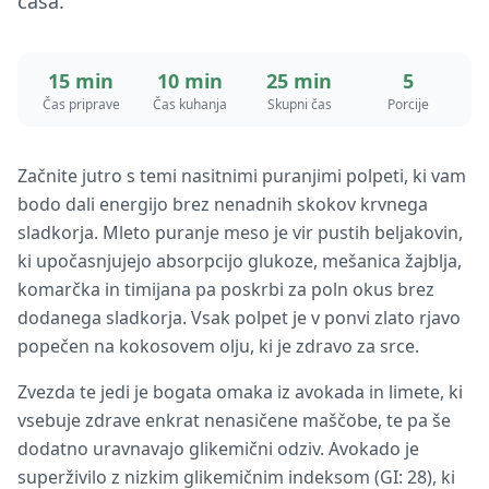
časa.
15 min
10 min
25 min
5
Čas priprave
Čas kuhanja
Skupni čas
Porcije
Začnite jutro s temi nasitnimi puranjimi polpeti, ki vam
bodo dali energijo brez nenadnih skokov krvnega
sladkorja. Mleto puranje meso je vir pustih beljakovin,
ki upočasnjujejo absorpcijo glukoze, mešanica žajblja,
komarčka in timijana pa poskrbi za poln okus brez
dodanega sladkorja. Vsak polpet je v ponvi zlato rjavo
popečen na kokosovem olju, ki je zdravo za srce.
Zvezda te jedi je bogata omaka iz avokada in limete, ki
vsebuje zdrave enkrat nenasičene maščobe, te pa še
dodatno uravnavajo glikemični odziv. Avokado je
superživilo z nizkim glikemičnim indeksom (GI: 28), ki