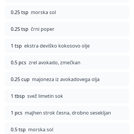
0.25 tsp
morska sol
0.25 tsp
črni poper
1 tsp
ekstra deviško kokosovo olje
0.5 pcs
zrel avokado, zmečkan
0.25 cup
majoneza iz avokadovega olja
1 tbsp
svež limetin sok
1 pcs
majhen strok česna, drobno sesekljan
0.5 tsp
morska sol