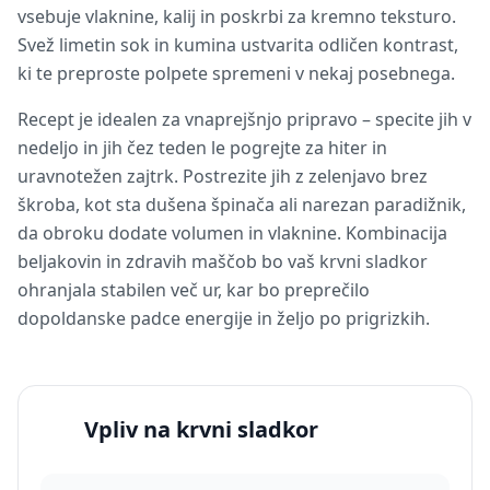
vsebuje vlaknine, kalij in poskrbi za kremno teksturo.
Svež limetin sok in kumina ustvarita odličen kontrast,
ki te preproste polpete spremeni v nekaj posebnega.
Recept je idealen za vnaprejšnjo pripravo – specite jih v
nedeljo in jih čez teden le pogrejte za hiter in
uravnotežen zajtrk. Postrezite jih z zelenjavo brez
škroba, kot sta dušena špinača ali narezan paradižnik,
da obroku dodate volumen in vlaknine. Kombinacija
beljakovin in zdravih maščob bo vaš krvni sladkor
ohranjala stabilen več ur, kar bo preprečilo
dopoldanske padce energije in željo po prigrizkih.
Vpliv na krvni sladkor