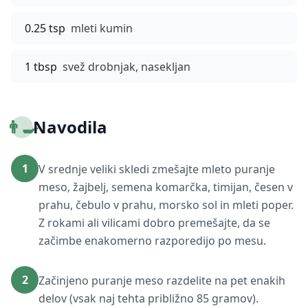
0.25 tsp
mleti kumin
1 tbsp
svež drobnjak, nasekljan
👨‍🍳
Navodila
1
V srednje veliki skledi zmešajte mleto puranje
meso, žajbelj, semena komarčka, timijan, česen v
prahu, čebulo v prahu, morsko sol in mleti poper.
Z rokami ali vilicami dobro premešajte, da se
začimbe enakomerno razporedijo po mesu.
2
Začinjeno puranje meso razdelite na pet enakih
delov (vsak naj tehta približno 85 gramov).