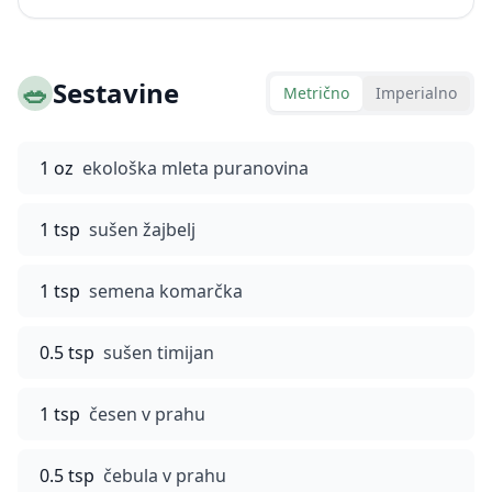
🥗
Sestavine
Metrično
Imperialno
1 oz
ekološka mleta puranovina
1 tsp
sušen žajbelj
1 tsp
semena komarčka
0.5 tsp
sušen timijan
1 tsp
česen v prahu
0.5 tsp
čebula v prahu