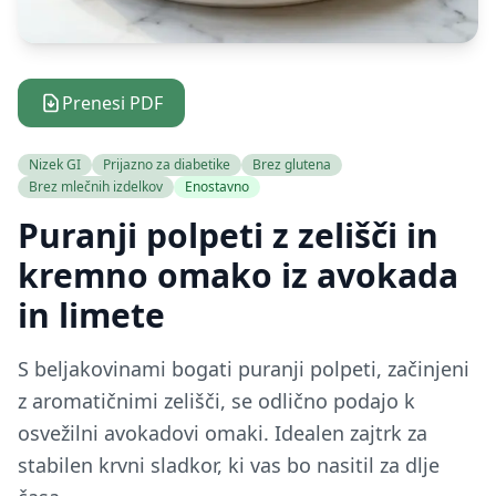
Prenesi PDF
Nizek GI
Prijazno za diabetike
Brez glutena
Brez mlečnih izdelkov
Enostavno
Puranji polpeti z zelišči in
kremno omako iz avokada
in limete
S beljakovinami bogati puranji polpeti, začinjeni
z aromatičnimi zelišči, se odlično podajo k
osvežilni avokadovi omaki. Idealen zajtrk za
stabilen krvni sladkor, ki vas bo nasitil za dlje