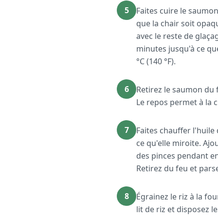
5
Faites cuire le saumon
que la chair soit opaq
avec le reste de glaça
minutes jusqu'à ce qu
°C (140 °F).
6
Retirez le saumon du f
Le repos permet à la c
7
Faites chauffer l'huil
ce qu'elle miroite. A
des pinces pendant env
Retirez du feu et pars
8
Égrainez le riz à la f
lit de riz et disposez