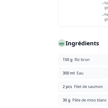
Ga
✓
gl
Fa
✓
gl
🥗
Ingrédients
150 g
Riz brun
300 ml
Eau
2 pcs
Filet de saumon
30 g
Pâte de miso blanc