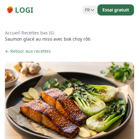
LOGI
FR
Essai gratuit
Accueil
/
Recettes bas IG
/
Saumon glacé au miso avec bok choy rôti
← Retour aux recettes