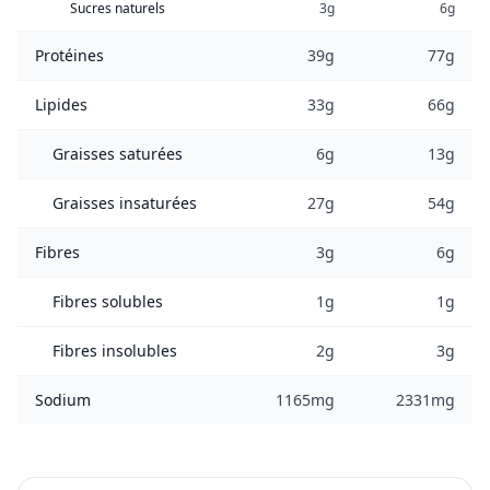
Sucres naturels
3g
6g
Protéines
39g
77g
Lipides
33g
66g
Graisses saturées
6g
13g
Graisses insaturées
27g
54g
Fibres
3g
6g
Fibres solubles
1g
1g
Fibres insolubles
2g
3g
Sodium
1165mg
2331mg