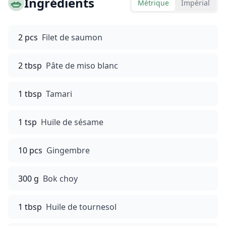
🥗
Ingrédients
Métrique
Impérial
2 pcs
Filet de saumon
2 tbsp
Pâte de miso blanc
1 tbsp
Tamari
1 tsp
Huile de sésame
10 pcs
Gingembre
300 g
Bok choy
1 tbsp
Huile de tournesol