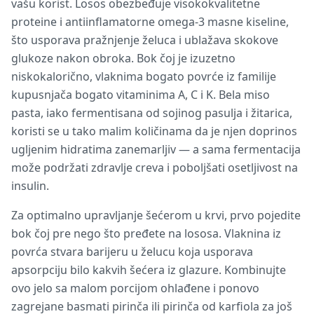
vašu korist. Losos obezbeđuje visokokvalitetne
proteine i antiinflamatorne omega-3 masne kiseline,
što usporava pražnjenje želuca i ublažava skokove
glukoze nakon obroka. Bok čoj je izuzetno
niskokalorično, vlaknima bogato povrće iz familije
kupusnjača bogato vitaminima A, C i K. Bela miso
pasta, iako fermentisana od sojinog pasulja i žitarica,
koristi se u tako malim količinama da je njen doprinos
ugljenim hidratima zanemarljiv — a sama fermentacija
može podržati zdravlje creva i poboljšati osetljivost na
insulin.
Za optimalno upravljanje šećerom u krvi, prvo pojedite
bok čoj pre nego što pređete na lososa. Vlaknina iz
povrća stvara barijeru u želucu koja usporava
apsorpciju bilo kakvih šećera iz glazure. Kombinujte
ovo jelo sa malom porcijom ohlađene i ponovo
zagrejane basmati pirinča ili pirinča od karfiola za još