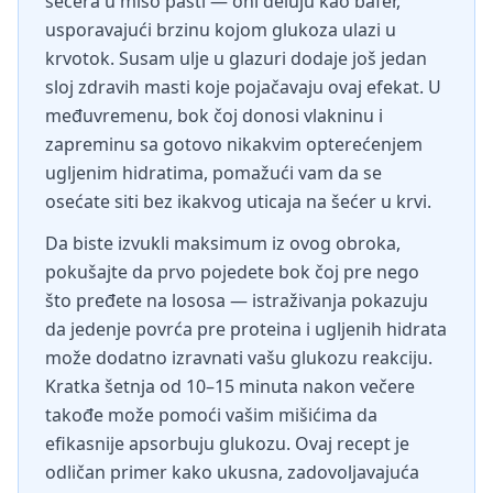
šećera u miso pasti — oni deluju kao bafer,
usporavajući brzinu kojom glukoza ulazi u
krvotok. Susam ulje u glazuri dodaje još jedan
sloj zdravih masti koje pojačavaju ovaj efekat. U
međuvremenu, bok čoj donosi vlakninu i
zapreminu sa gotovo nikakvim opterećenjem
ugljenim hidratima, pomažući vam da se
osećate siti bez ikakvog uticaja na šećer u krvi.
Da biste izvukli maksimum iz ovog obroka,
pokušajte da prvo pojedete bok čoj pre nego
što pređete na lososa — istraživanja pokazuju
da jedenje povrća pre proteina i ugljenih hidrata
može dodatno izravnati vašu glukozu reakciju.
Kratka šetnja od 10–15 minuta nakon večere
takođe može pomoći vašim mišićima da
efikasnije apsorbuju glukozu. Ovaj recept je
odličan primer kako ukusna, zadovoljavajuća