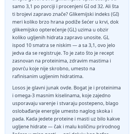
samo 3,1 po porciji i procenjeni GI od 32. Ali šta
ti brojevi zapravo znače? Glikemijski indeks (GI)
meri koliko brzo hrana podiže šećer u krvi, dok
glikemijsko opterećenje (GL) uzima u obzir
koliko ugljenih hidrata zapravo unosite. GL
ispod 10 smatra se niskim — a sa 3,1, ovo jelo
jedva da se registruje. To je zato što je recept
zasnovan na proteinima, zdravim mastima i
povrću koje nije skrobno, umesto na
rafinisanim ugljenim hidratima.
Losos je glavni junak ovde. Bogat je i proteinima
i omega-3 masnim kiselinama, koje zajedno
usporavaju varenje i stvaraju postepeno, blago
oslobađanje energije umesto naglog skoka i
pada. Kada jedete proteine i masti uz bilo kakve
ugljene hidrate — čak i malu količinu prirodnog