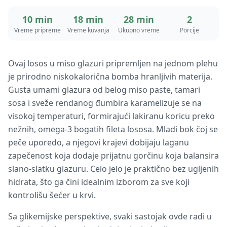
10 min
18 min
28 min
2
Vreme pripreme
Vreme kuvanja
Ukupno vreme
Porcije
Ovaj losos u miso glazuri pripremljen na jednom plehu
je prirodno niskokalorična bomba hranljivih materija.
Gusta umami glazura od belog miso paste, tamari
sosa i sveže rendanog đumbira karamelizuje se na
visokoj temperaturi, formirajući lakiranu koricu preko
nežnih, omega-3 bogatih fileta lososa. Mladi bok čoj se
peče uporedo, a njegovi krajevi dobijaju laganu
zapečenost koja dodaje prijatnu gorčinu koja balansira
slano-slatku glazuru. Celo jelo je praktično bez ugljenih
hidrata, što ga čini idealnim izborom za sve koji
kontrolišu šećer u krvi.
Sa glikemijske perspektive, svaki sastojak ovde radi u