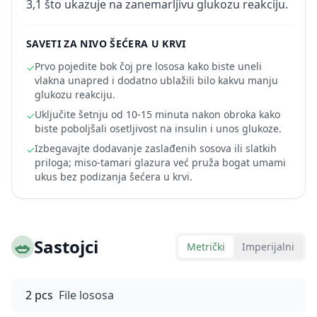
3,1 što ukazuje na zanemarljivu glukozu reakciju.
SAVETI ZA NIVO ŠEĆERA U KRVI
Prvo pojedite bok čoj pre lososa kako biste uneli
✓
vlakna unapred i dodatno ublažili bilo kakvu manju
glukozu reakciju.
Uključite šetnju od 10-15 minuta nakon obroka kako
✓
biste poboljšali osetljivost na insulin i unos glukoze.
Izbegavajte dodavanje zaslađenih sosova ili slatkih
✓
priloga; miso-tamari glazura već pruža bogat umami
ukus bez podizanja šećera u krvi.
🥗
Sastojci
Metrički
Imperijalni
2 pcs
File lososa