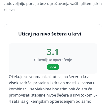
zadovoljniju porciju bez ugrožavanja vaših glikemijskih
ciljeva.
Uticaj na nivo šećera u krvi
3.1
Glikemijsko opterećenje
LOW
Očekuje se veoma nizak uticaj na šećer u krvi.
Visok sadržaj proteina i zdravih masti iz lososa u
kombinaciji sa vlaknima bogatim bok čojem će
promovisati stabilne nivoe šećera u krvi tokom 3-
4 sata, sa glikemijskim opterećenjem od samo