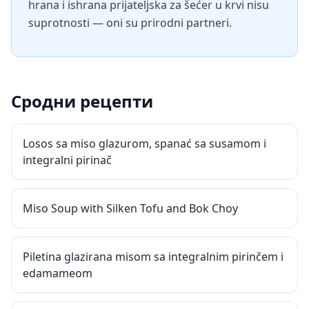
hrana i ishrana prijateljska za šećer u krvi nisu
suprotnosti — oni su prirodni partneri.
Сродни рецепти
Losos sa miso glazurom, spanać sa susamom i
integralni pirinač
Miso Soup with Silken Tofu and Bok Choy
Piletina glazirana misom sa integralnim pirinčem i
edamameom