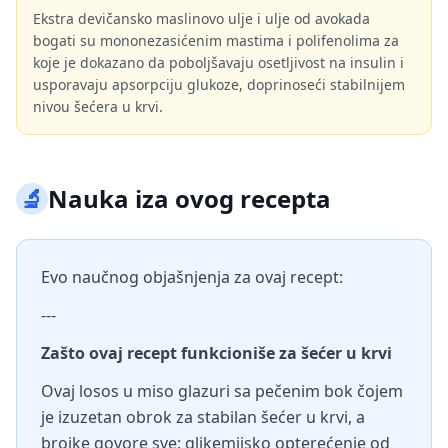
Ekstra devičansko maslinovo ulje i ulje od avokada
bogati su mononezasićenim mastima i polifenolima za
koje je dokazano da poboljšavaju osetljivost na insulin i
usporavaju apsorpciju glukoze, doprinoseći stabilnijem
nivou šećera u krvi.
🔬
Nauka iza ovog recepta
Evo naučnog objašnjenja za ovaj recept:
---
Zašto ovaj recept funkcioniše za šećer u krvi
Ovaj losos u miso glazuri sa pečenim bok čojem
je izuzetan obrok za stabilan šećer u krvi, a
brojke govore sve: glikemijsko opterećenje od