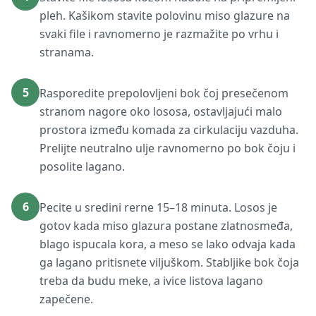
pleh. Kašikom stavite polovinu miso glazure na
svaki file i ravnomerno je razmažite po vrhu i
stranama.
5
Rasporedite prepolovljeni bok čoj presečenom
stranom nagore oko lososa, ostavljajući malo
prostora između komada za cirkulaciju vazduha.
Prelijte neutralno ulje ravnomerno po bok čoju i
posolite lagano.
6
Pecite u sredini rerne 15–18 minuta. Losos je
gotov kada miso glazura postane zlatnosmeđa,
blago ispucala kora, a meso se lako odvaja kada
ga lagano pritisnete viljuškom. Stabljike bok čoja
treba da budu meke, a ivice listova lagano
zapečene.