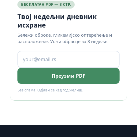
БЕСПЛАТАН PDF — 3 СТР.
Твој недељни дневник
исхране
Бележи оброке, гликемијско оптерећење и
расположење. Уочи обрасце за 3 недеље.
Преузми PDF
Без спама. Одјави се кад год желиш.