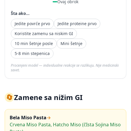
Ovaj obrok
Šta ako...
Jedite povrće prvo
Jedite proteine prvo
Koristite zamenu sa niskim GI
10 min šetnje posle
Mini šetnje
5-8 min stepenica
Procenjeni model — individualne reakcije se razlikuju. Nije medicinski
savet.
🔄
Zamene sa nižim GI
Bela Miso Pasta
→
Crvena Miso Pasta, Hatcho Miso (čIsta Sojina Miso