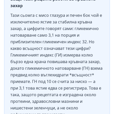
захар
Тази сьомга с мисо глазура и печен бок чой е
изключително ястие за стабилна кръвна
захар, а цифрите говорят сами: гликемично
натоварване само 3,1 на порция и
приблизителен гликемичен индекс 32. Но
какво всъщност означават тези цифри?
Гликемичният индекс (ГИ) измерва колко
бързо една храна повишава кръвната захар,
докато гликемичното натоварване (ГН) взема
предвид колко въглехидрати *всъщност*
приемате. ГН под 10 се счита за ниско — а
при 3,1 това ястие едва се регистрира. Това е
така, защото рецептата е изградена около
протеини, здравословни мазнини и
нишестени зеленчуци, а не около