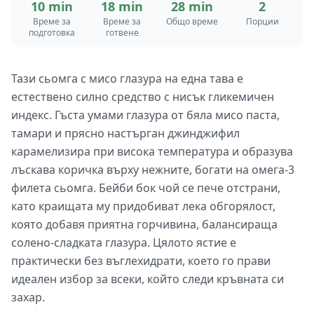
10 min
18 min
28 min
2
Време за
Време за
Общо време
Порции
подготовка
готвене
Тази сьомга с мисо глазура на една тава е
естествено силно средство с нисък гликемичен
индекс. Гъста умами глазура от бяла мисо паста,
тамари и прясно настърган джинджифил
карамелизира при висока температура и образува
лъскава коричка върху нежните, богати на омега-3
филета сьомга. Бейби бок чой се пече отстрани,
като краищата му придобиват лека обгорялост,
която добавя приятна горчивина, балансираща
солено-сладката глазура. Цялото ястие е
практически без въглехидрати, което го прави
идеален избор за всеки, който следи кръвната си
захар.