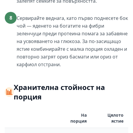
залепят семките за повърхността.
8
Сервирайте веднага, като първо поднесете бок
чой — яденето на богатите на фибри
зеленчуци преди протеина помага за забавяне
на усвояването на глюкоза. За по-засищащо
ястие комбинирайте с малка порция охладен и
повторно загрят ориз басмати или ориз от
карфиол отстрани.
Хранителна стойност на
📊
порция
На
Цялото
порция
ястие