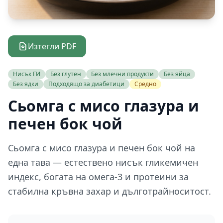
Изтегли PDF
Нисък ГИ
Без глутен
Без млечни продукти
Без яйца
Без ядки
Подходящо за диабетици
Средно
Сьомга с мисо глазура и
печен бок чой
Сьомга с мисо глазура и печен бок чой на
една тава — естествено нисък гликемичен
индекс, богата на омега-3 и протеини за
стабилна кръвна захар и дълготрайноситост.