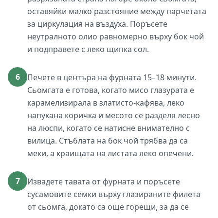
оставяйки малко разстояние между парчетата
за циркулация на въздуха. Поръсете
неутралното олио равномерно върху бок чой
и подправете с леко щипка сол.
6
Печете в центъра на фурната 15–18 минути.
Сьомгата е готова, когато мисо глазурата е
карамелизирала в златисто-кафява, леко
напукана коричка и месото се разделя лесно
на люспи, когато се натисне внимателно с
вилица. Стъблата на бок чой трябва да са
меки, а краищата на листата леко опечени.
7
Извадете тавата от фурната и поръсете
сусамовите семки върху глазираните филета
от сьомга, докато са още горещи, за да се