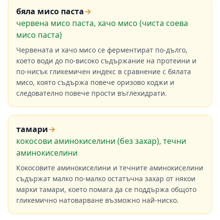
бяла мисо паста
→
червена мисо паста, хачо мисо (чиста соева
мисо паста)
Червената и хачо мисо се ферментират по-дълго,
което води до по-високо съдържание на протеини и
по-нисък гликемичен индекс в сравнение с бялата
мисо, която съдържа повече оризово коджи и
следователно повече прости въглехидрати.
тамари
→
кокосови аминокиселини (без захар), течни
аминокиселини
Кокосовите аминокиселини и течните аминокиселини
съдържат малко по-малко остатъчна захар от някои
марки тамари, което помага да се поддържа общото
гликемично натоварване възможно най-ниско.