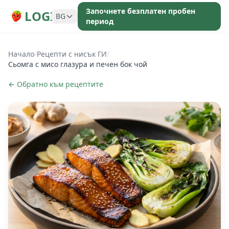
Започнете безплатен пробен
LOGI
BG
период
Начало
/
Рецепти с нисък ГИ
/
Сьомга с мисо глазура и печен бок чой
← Обратно към рецептите