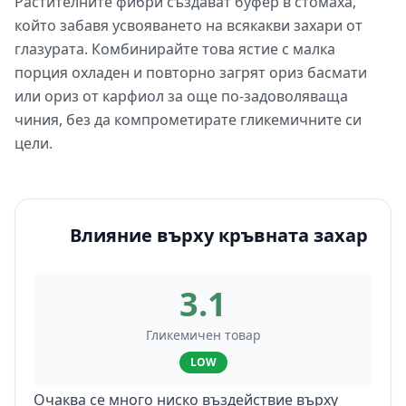
Растителните фибри създават буфер в стомаха,
който забавя усвояването на всякакви захари от
глазурата. Комбинирайте това ястие с малка
порция охладен и повторно загрят ориз басмати
или ориз от карфиол за още по-задоволяваща
чиния, без да компрометирате гликемичните си
цели.
Влияние върху кръвната захар
3.1
Гликемичен товар
LOW
Очаква се много ниско въздействие върху