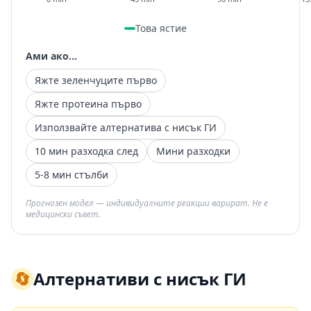
Това ястие
Ами ако...
Яжте зеленчуците първо
Яжте протеина първо
Използвайте алтернатива с нисък ГИ
10 мин разходка след
Мини разходки
5-8 мин стълби
Прогнозен модел — индивидуалните реакции варират. Не е
медицински съвет.
🔄
Алтернативи с нисък ГИ