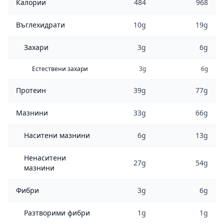
Калории
484
968
Въглехидрати
10g
19g
Захари
3g
6g
Естествени захари
3g
6g
Протеин
39g
77g
Мазнини
33g
66g
Наситени мазнини
6g
13g
Ненаситени
27g
54g
мазнини
Фибри
3g
6g
Разтворими фибри
1g
1g