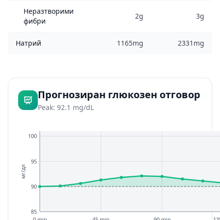
Неразтворими
2g
3g
фибри
Натрий
1165mg
2331mg
Прогнозиран глюкозен отговор
Peak: 92.1 mg/dL
100
95
мг/дл
90
85
0 min
45 min
90 min
13