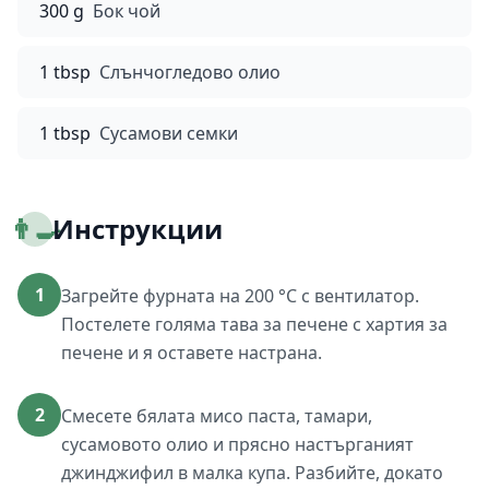
300 g
Бок чой
1 tbsp
Слънчогледово олио
1 tbsp
Сусамови семки
👨‍🍳
Инструкции
1
Загрейте фурната на 200 °C с вентилатор.
Постелете голяма тава за печене с хартия за
печене и я оставете настрана.
2
Смесете бялата мисо паста, тамари,
сусамовото олио и прясно настърганият
джинджифил в малка купа. Разбийте, докато