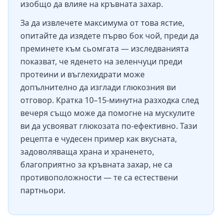
изобщо да влияе на кръвната захар.
За да извлечете максимума от това ястие,
опитайте да изядете първо бок чой, преди да
преминете към сьомгата — изследванията
показват, че яденето на зеленчуци преди
протеини и въглехидрати може
допълнително да изглади глюкозния ви
отговор. Кратка 10–15-минутна разходка след
вечеря също може да помогне на мускулите
ви да усвояват глюкозата по-ефективно. Тази
рецепта е чудесен пример как вкусната,
задоволяваща храна и храненето,
благоприятно за кръвната захар, не са
противоположности — те са естествени
партньори.