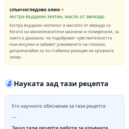
слънчогледово олио
→
екстра върджин зехтин, масло от авокадо
Екстра върджин зехтинът и маслото от авокадо са
богати на мононенаситени мазнини и полифеноли, за
които е доказано, че подобряват чувствителността
към инсулин и забавят усвояването на глюкоза,
допринасяйки за по-стабилна реакция на кръвната
захар.
🔬
Науката зад тази рецепта
Ето научното обяснение за тази рецепта:
---
Защо тази рецепта работи за кръвната