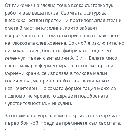
От гликемична гледна точка всяка съставка тук
работи във ваша полза. Сьомгата осигурява
висококачествен протеин и противовъзпалителни
омега-3 мастни киселини, които забавят
изпразването на стомаха и притъпяват скоковете
на глюкозата след хранене. Бок чой е изключително
нискокалориен, богат на фибри кръстоцветен
зеленчук, пълен с витамини А, С и К. Бялата мисо
паста, макар и ферментирана от соеви зърна и
зърнени храни, се използва в толкова малки
количества, че приносът ѝ от въглехидрати е
незначителен — а самата ферментация може да
подпомогне чревното здраве и подобрената
чувствителност към инсулин.
За оптимално управление на кръвната захар яжте
първо бок чой, преди да преминете към сьомгата.