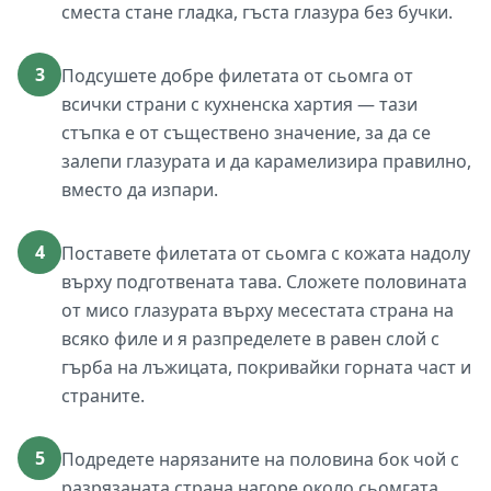
сместа стане гладка, гъста глазура без бучки.
3
Подсушете добре филетата от сьомга от
всички страни с кухненска хартия — тази
стъпка е от съществено значение, за да се
залепи глазурата и да карамелизира правилно,
вместо да изпари.
4
Поставете филетата от сьомга с кожата надолу
върху подготвената тава. Сложете половината
от мисо глазурата върху месестата страна на
всяко филе и я разпределете в равен слой с
гърба на лъжицата, покривайки горната част и
страните.
5
Подредете нарязаните на половина бок чой с
разрязаната страна нагоре около сьомгата,