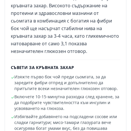
кръвната захар. Високото съдържание на
протеини и здравословни мазнини от
сьомгата в комбинация с богатия на фибри
бок чой ще насърчат стабилни нива на
кръвната захар за 3-4 часа, като гликемичното
натоварване от само 3,1 показва
незначителен глюкозен отговор.
СЪВЕТИ ЗА КРЪВНАТА ЗАХАР
Изяжте първо бок чой преди сьомгата, за да
✓
заредите фибри отпред и допълнително да
притъпите всеки незначителен глюкозен отговор.
Включете 10-15-минутна разходка след хранене, за
✓
да подобрите чувствителността към инсулин и
усвояването на глюкоза.
Избягвайте добавянето на подсладени сосове или
✓
сладки гарнитури; мисо-тамари глазурата вече
осигурява богат умами вкус, без да повишава