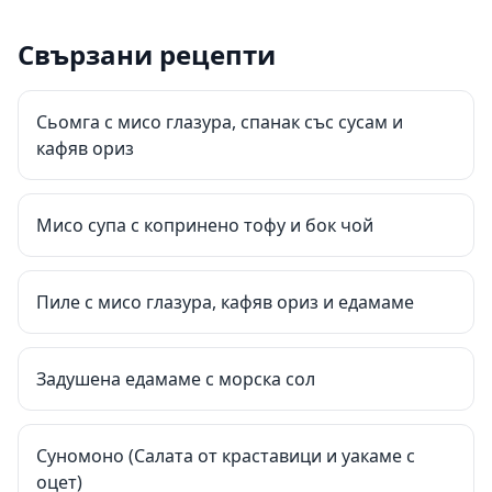
Свързани рецепти
Сьомга с мисо глазура, спанак със сусам и
кафяв ориз
Мисо супа с копринено тофу и бок чой
Пиле с мисо глазура, кафяв ориз и едамаме
Задушена едамаме с морска сол
Суномоно (Салата от краставици и уакаме с
оцет)