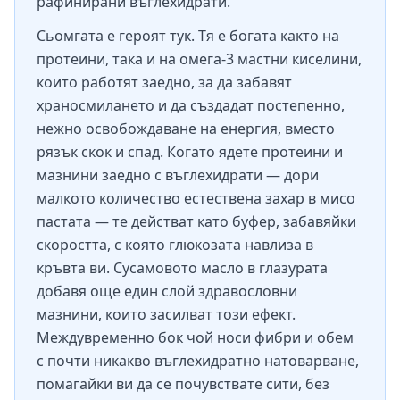
рафинирани въглехидрати.
Сьомгата е героят тук. Тя е богата както на
протеини, така и на омега-3 мастни киселини,
които работят заедно, за да забавят
храносмилането и да създадат постепенно,
нежно освобождаване на енергия, вместо
рязък скок и спад. Когато ядете протеини и
мазнини заедно с въглехидрати — дори
малкото количество естествена захар в мисо
пастата — те действат като буфер, забавяйки
скоростта, с която глюкозата навлиза в
кръвта ви. Сусамовото масло в глазурата
добавя още един слой здравословни
мазнини, които засилват този ефект.
Междувременно бок чой носи фибри и обем
с почти никакво въглехидратно натоварване,
помагайки ви да се почувствате сити, без