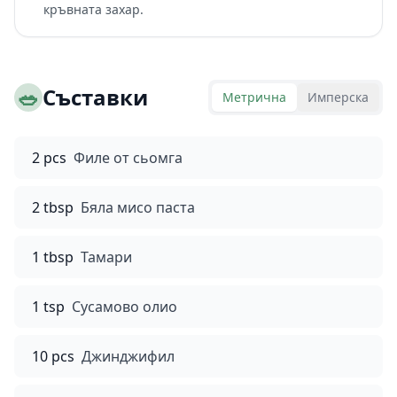
кръвната захар.
🥗
Съставки
Метрична
Имперска
2 pcs
Филе от сьомга
2 tbsp
Бяла мисо паста
1 tbsp
Тамари
1 tsp
Сусамово олио
10 pcs
Джинджифил