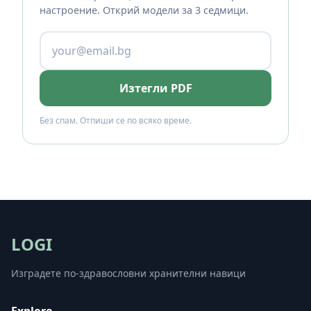
настроение. Открий модели за 3 седмици.
Изтегли PDF
Без спам. Отпиши се по всяко време.
LOGI
Изградете по-здравословни хранителни навици