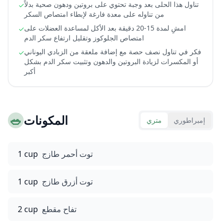
تناول هذا الحلى بعد وجبة تحتوي على بروتين ودهون صحية بدلاً
✓
من تناوله على معدة فارغة لإبطاء امتصاص السكر
امشِ لمدة 15-20 دقيقة بعد الأكل لمساعدة العضلات على
✓
امتصاص الجلوكوز وتقليل ارتفاع سكر الدم
فكر في تناول نصف حصة مع إضافة ملعقة من الزبادي اليوناني
✓
أو المكسرات لزيادة البروتين والدهون وتثبيت سكر الدم بشكل
أكبر
المكونات
🥗
إمبراطوري
متري
توت أحمر طازج
1 cup
توت أزرق طازج
1 cup
تفاح مقطع
2 cup