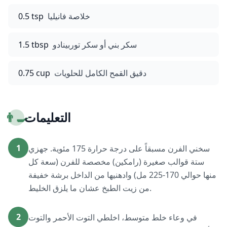
خلاصة فانيليا
0.5 tsp
سكر بني أو سكر توربينادو
1.5 tbsp
دقيق القمح الكامل للحلويات
0.75 cup
التعليمات
👨‍🍳
1
سخني الفرن مسبقاً على درجة حرارة 175 مئوية. جهزي
ستة قوالب صغيرة (رامكين) مخصصة للفرن (سعة كل
منها حوالي 170-225 مل) وادهنيها من الداخل برشة خفيفة
من زيت الطبخ عشان ما يلزق الخليط.
2
في وعاء خلط متوسط، اخلطي التوت الأحمر والتوت