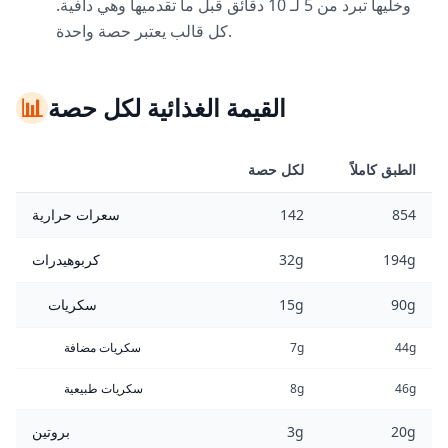
وخليها تبرد من 5 لـ 10 دقائق قبل ما تقدميها وهي دافية.
كل قالب يعتبر حصة واحدة.
القيمة الغذائية لكل حصة
📊
الطبق كاملاً
لكل حصة
854
142
سعرات حرارية
194g
32g
كربوهيدرات
90g
15g
سكريات
44g
7g
سكريات مضافة
46g
8g
سكريات طبيعية
20g
3g
بروتين