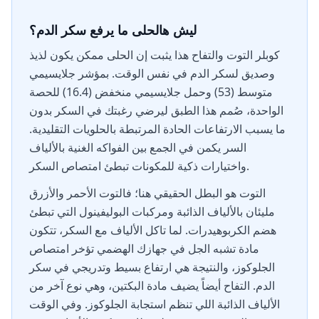
ليش هالحلى ما يرفع سكر الدم؟
كوبلر التوت والتفاح هذا يثبت إن الحلى ممكن يكون لذيذ
وصديق لسكر الدم في نفس الوقت. بمؤشر جلايسيمي
متوسط (53) وحمل جلايسيمي منخفض (16.4) للحصة
الواحدة، صُمم هذا الطبق ليرضي رغبتك في السكر بدون
ما يسبب الارتفاعات الحادة المرتبطة بالحلويات التقليدية.
السر يكمن في الجمع بين الفواكه الغنية بالألياف
واختيارات ذكية للمكونات تبطئ امتصاص السكر.
التوت هو البطل الحقيقي هنا؛ فالتوت الأحمر والأزرق
مليئان بالألياف الذائبة ومركبات البوليفينول التي تبطئ
هضم الكربوهيدرات. لما تاكل الألياف مع السكر، تتكون
مادة تشبه الجل في جهازك الهضمي تؤخر امتصاص
الجلوكوز، والنتيجة هي ارتفاع بسيط وتدريجي في سكر
الدم. التفاح أيضاً يضيف مادة البكتين، وهي نوع آخر من
الألياف الذائبة اللي تنظم استجابة الجلوكوز. وفي الوقت