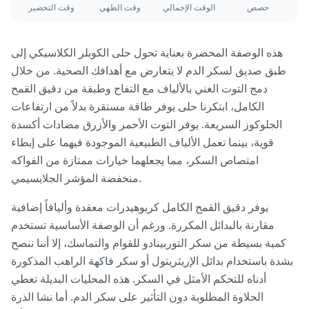
حصص
الوقت الإجمالي
وقت الطهي
وقت التحضير
هذه الوصفة المحضرة بعناية تحول حلى الكوبلر الكلاسيكي إلى
طبق صديق لسكر الدم لا يتعارض مع أهدافك الصحية. من خلال
دمج التوت الغني بالألياف مع التفاح وطبقة من دقيق القمح
الكامل، ابتكرنا حلى يوفر طاقة مستقرة بدلاً من ارتفاعات
الجلوكوز السريعة. يوفر التوت الأحمر والأزرق مضادات أكسدة
قوية، بينما تعمل الألياف الطبيعية الموجودة فيهما على إبطاء
امتصاص السكر، مما يجعلهما خيارات ممتازة من الفواكه
منخفضة المؤشر الجلايسيمي.
يوفر دقيق القمح الكامل كربوهيدرات معقدة وأليافاً إضافية
مقارنة بالبدائل المكررة. ورغم أن الوصفة الأساسية تستخدم
كمية بسيطة من سكر التوربينادو للقوام والتماسك، إلا أننا ننصح
بشدة باستخدام بدائل الإريثريتول أو سكر فاكهة الراهب المذكورة
أدناه للتحكم الأمثل في السكر. هذه المحليات البديلة تعطي
الحلاوة المطلوبة دون التأثير على سكر الدم. أما نشا الذرة