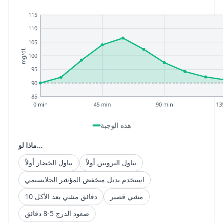
115
110
105
mg/dL
100
95
90
85
0 min
45 min
90 min
13
هذه الوجبة
ماذا لو...
تناول البروتين أولاً
تناول الخضار أولاً
استخدم بديل منخفض المؤشر الجلايسيمي
مشي قصير
10 دقائق مشي بعد الأكل
صعود الدرج 5-8 دقائق