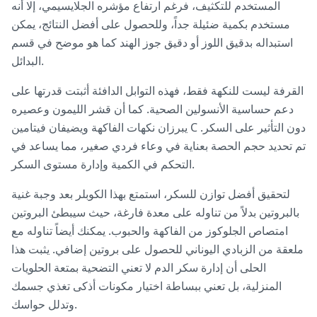
المستخدم للتكثيف، فرغم ارتفاع مؤشره الجلايسيمي، إلا أنه
مستخدم بكمية ضئيلة جداً، وللحصول على أفضل النتائج، يمكن
استبداله بدقيق اللوز أو دقيق جوز الهند كما هو موضح في قسم
البدائل.
القرفة ليست للنكهة فقط، فهذه التوابل الدافئة أثبتت قدرتها على
دعم حساسية الأنسولين الصحية. كما أن قشر الليمون وعصيره
يبرزان نكهات الفاكهة ويضيفان فيتامين C دون التأثير على السكر.
تم تحديد حجم الحصة بعناية في وعاء فردي صغير، مما يساعد في
التحكم في الكمية وإدارة مستوى السكر.
لتحقيق أفضل توازن للسكر، استمتع بهذا الكوبلر بعد وجبة غنية
بالبروتين بدلاً من تناوله على معدة فارغة، حيث سيبطئ البروتين
امتصاص الجلوكوز من الفاكهة والحبوب. يمكنك أيضاً تناوله مع
ملعقة من الزبادي اليوناني للحصول على بروتين إضافي. يثبت هذا
الحلى أن إدارة سكر الدم لا تعني التضحية بمتعة الحلويات
المنزلية، بل تعني ببساطة اختيار مكونات أذكى تغذي جسمك
وتدلل حواسك.