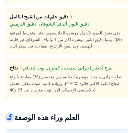
→
دقيق حلويات من القمح الكامل
دقيق اللوز, ألياف الشوفان, دقيق الترمس
حتى دقيق القمح الكامل مؤشره الجلايسيمي يعتبر متوسط لمرتفع
(69)، بينما دقيق اللوز مؤشره أقل من 1 وألياف الشوفان غير قابلة
للهضم، وده بيمنع الارتفاع المفاجئ في سكر الدم
تفاح أخضر (جراني سميث), كمثرى, توت إضافي
→
تفاح
تفاح جراني سميث مؤشره الجلايسيمي منخفض (38) مقارنة بأنواع
التفاح التانية الأكثر حلاوة (40-44)، وزيادة كمية التوت بتقلل الحمل
الجلايسيمي الإجمالي لأن التوت مؤشره بين 25 و40
العلم وراء هذه الوصفة
🔬