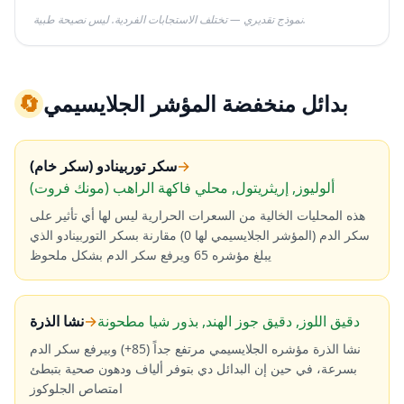
نموذج تقديري — تختلف الاستجابات الفردية. ليس نصيحة طبية.
بدائل منخفضة المؤشر الجلايسيمي
🔄
→
سكر توربينادو (سكر خام)
ألوليوز, إريثريتول, محلي فاكهة الراهب (مونك فروت)
هذه المحليات الخالية من السعرات الحرارية ليس لها أي تأثير على
سكر الدم (المؤشر الجلايسيمي لها 0) مقارنة بسكر التوربينادو الذي
يبلغ مؤشره 65 ويرفع سكر الدم بشكل ملحوظ
دقيق اللوز, دقيق جوز الهند, بذور شيا مطحونة
→
نشا الذرة
نشا الذرة مؤشره الجلايسيمي مرتفع جداً (85+) وبيرفع سكر الدم
بسرعة، في حين إن البدائل دي بتوفر ألياف ودهون صحية بتبطئ
امتصاص الجلوكوز