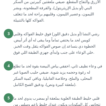
الأزرق والتفاح المقطع. ضيفي ملعقتين كبيرتين من السكر
البني (أو بديل الإريثريتول)، والقرفة المطحونة، وبشر
الليمون، وعصير الليمون، وقلبيهم براحة لحد ما تتغلف
الفواكه كلها بالتتبيلة.
3
رشي النشا (أو بديل دقيق اللوز) فوق خليط الفواكه وقلبي
كويس لحد ما يختفي تماماً وما يبقى له أي أثر أبيض.
الخطوة دي بتساعد إن صوص الفواكه يثقل وقت الخبز.
خلي الوعاء على جنب وابدأي جهزي الطبقة اللي فوق.
4
في وعاء نظيف ثاني، اخفقي بياض البيضة بقوة لحد ما تطلع
له رغوة وحجمه يزيد شوية. ضيفي حليب الصويا غير
المحلى، والملح، وخلاصة الفانيليا، وباقي كمية السكر
(ملعقة كبيرة ونص)، ودقيق القمح الكامل.
5
قلبي خليط الطبقة العلوية بملعقة أو بمضرب يدوي لحد ما
تتجانس كل المكونات ويكون عندك خليط ناعم وسلس من