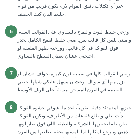
غير أي تكتلات دقيق. القوام لازم يكون قريب من قوام
خليط البان كيك الخفيف.
6
وزعي خليط التوت والتفاح بالتساوي على القوالب الستة،
واملئي ثلثين كل قالب بس. صبي خليط القمح الكامل بحذر
فوق الفواكه في كل قالب، ووزعيه بظهر الملعقة لو
احتجتي عشان تغطي السطح بالتساوي.
7
رصي القوالب كلها في صينية فرن كبيرة بحواف عشان لو
نزل منها أي سوائل، وعشان يسهل عليكي شيلها. حطي
الصينية في الفرن المسخن مسبقاً على الرف الأوسط.
8
اخبزيها لمدة 30 دقيقة تقريباً، لحد ما تشوفي حشوة الفواكه
بدأت تغلي وتطلع فقاعات من الأطراف، وتكون الفواكه
طرية لما تختبريها بالشوكة، والطبقة اللي فوق صار لونها
ذهبي وبترجع لمكانها لما تلمسيها بخفة. طلعيها من الفرن