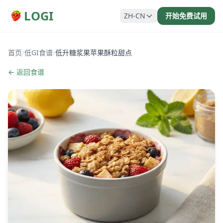
LOGI
ZH-CN
开始免费试用
首页
/
低GI食谱
/
低升糖浆果苹果酥粒甜点
← 返回食谱