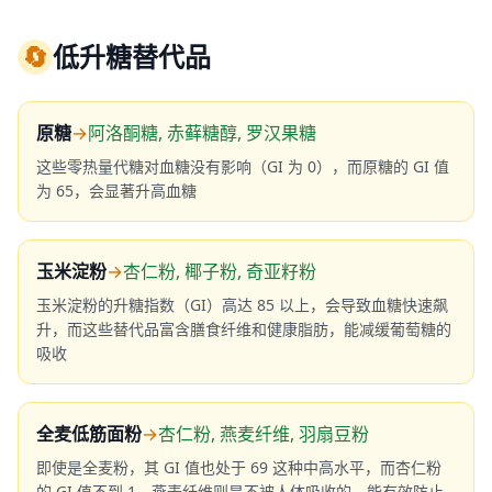
🔄
低升糖替代品
原糖
→
阿洛酮糖, 赤藓糖醇, 罗汉果糖
这些零热量代糖对血糖没有影响（GI 为 0），而原糖的 GI 值
为 65，会显著升高血糖
玉米淀粉
→
杏仁粉, 椰子粉, 奇亚籽粉
玉米淀粉的升糖指数（GI）高达 85 以上，会导致血糖快速飙
升，而这些替代品富含膳食纤维和健康脂肪，能减缓葡萄糖的
吸收
全麦低筋面粉
→
杏仁粉, 燕麦纤维, 羽扇豆粉
即使是全麦粉，其 GI 值也处于 69 这种中高水平，而杏仁粉
的 GI 值不到 1，燕麦纤维则是不被人体吸收的，能有效防止