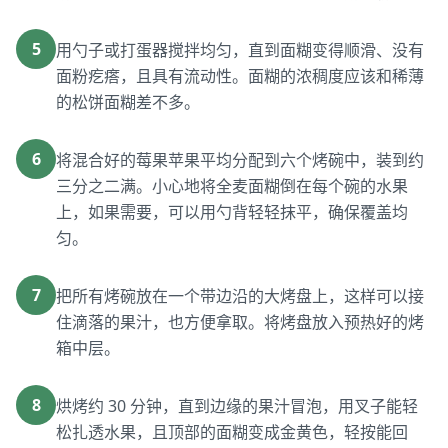
5
用勺子或打蛋器搅拌均匀，直到面糊变得顺滑、没有
面粉疙瘩，且具有流动性。面糊的浓稠度应该和稀薄
的松饼面糊差不多。
6
将混合好的莓果苹果平均分配到六个烤碗中，装到约
三分之二满。小心地将全麦面糊倒在每个碗的水果
上，如果需要，可以用勺背轻轻抹平，确保覆盖均
匀。
7
把所有烤碗放在一个带边沿的大烤盘上，这样可以接
住滴落的果汁，也方便拿取。将烤盘放入预热好的烤
箱中层。
8
烘烤约 30 分钟，直到边缘的果汁冒泡，用叉子能轻
松扎透水果，且顶部的面糊变成金黄色，轻按能回