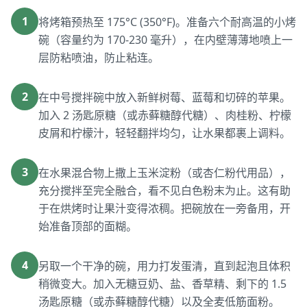
1
将烤箱预热至 175°C (350°F)。准备六个耐高温的小烤
碗（容量约为 170-230 毫升），在内壁薄薄地喷上一
层防粘喷油，防止粘连。
2
在中号搅拌碗中放入新鲜树莓、蓝莓和切碎的苹果。
加入 2 汤匙原糖（或赤藓糖醇代糖）、肉桂粉、柠檬
皮屑和柠檬汁，轻轻翻拌均匀，让水果都裹上调料。
3
在水果混合物上撒上玉米淀粉（或杏仁粉代用品），
充分搅拌至完全融合，看不见白色粉末为止。这有助
于在烘烤时让果汁变得浓稠。把碗放在一旁备用，开
始准备顶部的面糊。
4
另取一个干净的碗，用力打发蛋清，直到起泡且体积
稍微变大。加入无糖豆奶、盐、香草精、剩下的 1.5
汤匙原糖（或赤藓糖醇代糖）以及全麦低筋面粉。