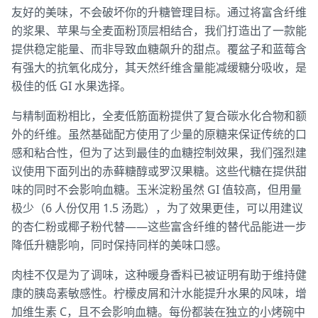
友好的美味，不会破坏你的升糖管理目标。通过将富含纤维
的浆果、苹果与全麦面粉顶层相结合，我们打造出了一款能
提供稳定能量、而非导致血糖飙升的甜点。覆盆子和蓝莓含
有强大的抗氧化成分，其天然纤维含量能减缓糖分吸收，是
极佳的低 GI 水果选择。
与精制面粉相比，全麦低筋面粉提供了复合碳水化合物和额
外的纤维。虽然基础配方使用了少量的原糖来保证传统的口
感和粘合性，但为了达到最佳的血糖控制效果，我们强烈建
议使用下面列出的赤藓糖醇或罗汉果糖。这些代糖在提供甜
味的同时不会影响血糖。玉米淀粉虽然 GI 值较高，但用量
极少（6 人份仅用 1.5 汤匙），为了效果更佳，可以用建议
的杏仁粉或椰子粉代替——这些富含纤维的替代品能进一步
降低升糖影响，同时保持同样的美味口感。
肉桂不仅是为了调味，这种暖身香料已被证明有助于维持健
康的胰岛素敏感性。柠檬皮屑和汁水能提升水果的风味，增
加维生素 C，且不会影响血糖。每份都装在独立的小烤碗中