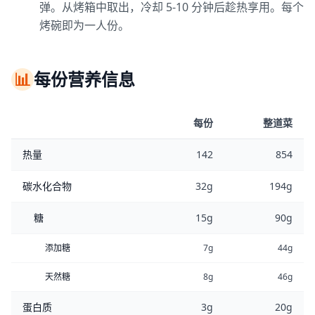
弹。从烤箱中取出，冷却 5-10 分钟后趁热享用。每个
烤碗即为一人份。
📊
每份营养信息
每份
整道菜
热量
142
854
碳水化合物
32g
194g
糖
15g
90g
添加糖
7g
44g
天然糖
8g
46g
蛋白质
3g
20g