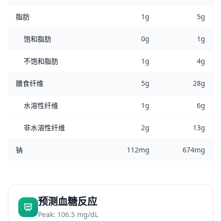
脂肪
1g
5g
饱和脂肪
0g
1g
不饱和脂肪
1g
4g
膳食纤维
5g
28g
水溶性纤维
1g
6g
非水溶性纤维
2g
13g
钠
112mg
674mg
预测血糖反应
Peak: 106.5 mg/dL