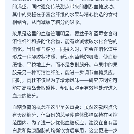
的渴望，同时避免传统甜点带来的剧烈血糖波动。
其中的奥秘在于富含纤维的水果与精心挑选的食材
相结合，从而减缓了糖分的吸收。
浆果是这里的血糖管理明星。覆盆子和蓝莓富含可
溶性纤维和多酚化合物，能有效减缓碳水化合物的
消化。当纤维与糖分一同摄入时，它会在消化道中
形成一种凝胶状物质，延迟葡萄糖的吸收，使血糖
缓慢、平稳地上升，而不是急剧飙升。苹果中的果
胶是另一种可溶性纤维，能进一步调节血糖反应。
同时，肉桂不仅是为了增添风味——研究表明它可
能提高胰岛素敏感性，帮助细胞更有效地处理进入
血液的糖分。
血糖负荷的概念在这里至关重要：虽然这款甜点含
有天然糖分，但每份的总量使整体影响保持在可控
范围内。为了进一步优化血糖反应，建议在含有蛋
白质和健康脂肪的均衡饮食后享用，这会更进一步