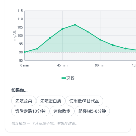
115
110
105
mg/dL
100
95
90
85
0 min
45 min
90 min
13
这餐
如果你...
先吃蔬菜
先吃蛋白质
使用低GI替代品
饭后走路10分钟
迷你散步
爬楼梯5-8分钟
估计模型 — 个人反应不同。非医疗建议。