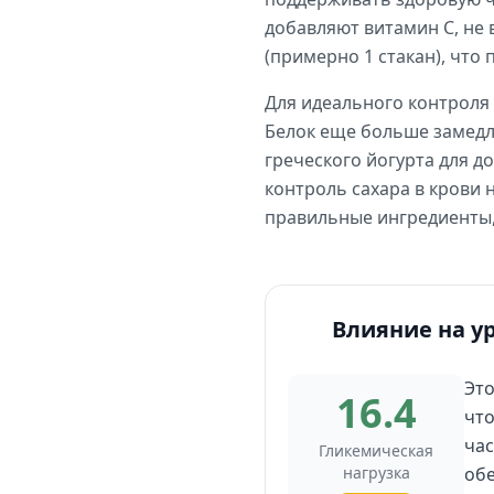
добавляют витамин С, не 
(примерно 1 стакан), что
Для идеального контроля 
Белок еще больше замедли
греческого йогурта для д
контроль сахара в крови 
правильные ингредиенты,
Влияние на у
Это
16.4
что
час
Гликемическая
нагрузка
обе