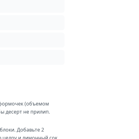
 формочек (объемом
бы десерт не прилип.
блоки. Добавьте 2
ю цедру и лимонный сок.