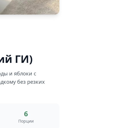
ий ГИ)
оды и яблоки с
адкому без резких
6
Порции