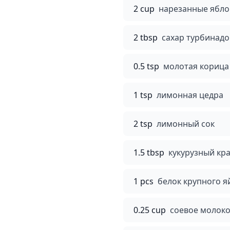
2 cup
нарезанные ябло
2 tbsp
сахар турбинадо
0.5 tsp
молотая корица
1 tsp
лимонная цедра
2 tsp
лимонный сок
1.5 tbsp
кукурузный кр
1 pcs
белок крупного я
0.25 cup
соевое молок