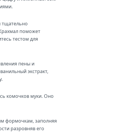
иями.
и тщательно
 Крахмал поможет
итесь тестом для
явления пены и
 ванильный экстракт,
у.
сь комочков муки. Оно
ым формочкам, заполняя
ости разровняв его