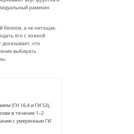
дивидуальный рамекин
й белком, а не натощак.
одать его с ложкой
 доказывает, что
умение выбирать
ры.
м (ГН 16,4 и ГИ 53),
ови в течение 1–2
етании с умеренным ГИ