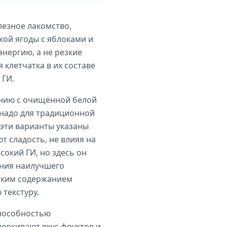
лезное лакомство,
кой ягоды с яблоками и
энергию, а не резкие
клетчатка в их составе
 ГИ.
ению с очищенной белой
инадо для традиционной
(эти варианты указаны
т сладость, не влияя на
сокий ГИ, но здесь он
ения наилучшего
соким содержанием
 текстуру.
способностью
черкивают вкус фруктов и