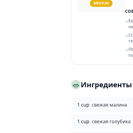
MEDIUM
СО
Е
✓
н
С
✓
гл
П
✓
г
🥗
Ингредиенты
1 cup
свежая малина
1 cup
свежая голубика