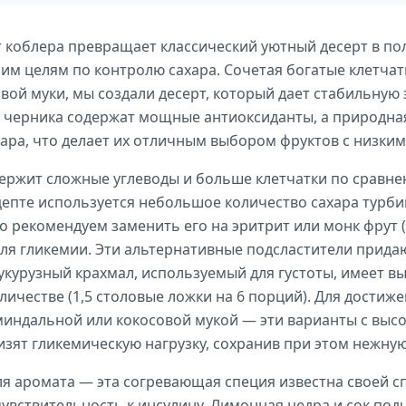
 коблера превращает классический уютный десерт в по
м целям по контролю сахара. Сочетая богатые клетчат
ой муки, мы создали десерт, который дает стабильную 
 черника содержат мощные антиоксиданты, а природная 
ара, что делает их отличным выбором фруктов с низким
ержит сложные углеводы и больше клетчатки по сравн
ецепте используется небольшое количество сахара турб
о рекомендуем заменить его на эритрит или монк фрут 
ля гликемии. Эти альтернативные подсластители придаю
Кукурузный крахмал, используемый для густоты, имеет вы
личестве (1,5 столовые ложки на 6 порций). Для достиж
 миндальной или кокосовой мукой — эти варианты с вы
зят гликемическую нагрузку, сохранив при этом нежную
для аромата — эта согревающая специя известна своей 
вствительность к инсулину. Лимонная цедра и сок под