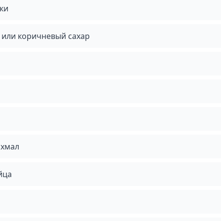
ки
 или коричневый сахар
ахмал
йца
о