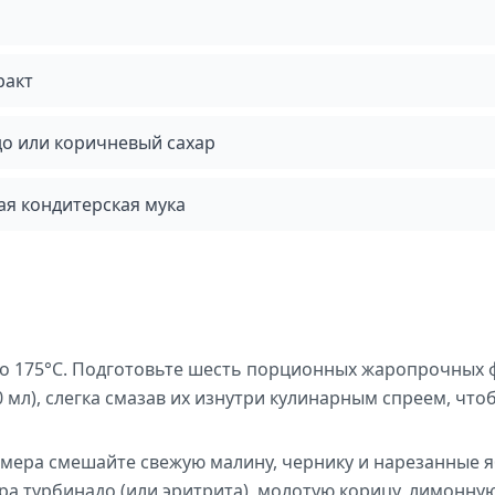
ракт
до или коричневый сахар
я кондитерская мука
 до 175°C. Подготовьте шесть порционных жаропрочных
 мл), слегка смазав их изнутри кулинарным спреем, что
змера смешайте свежую малину, чернику и нарезанные я
ра турбинадо (или эритрита), молотую корицу, лимонну