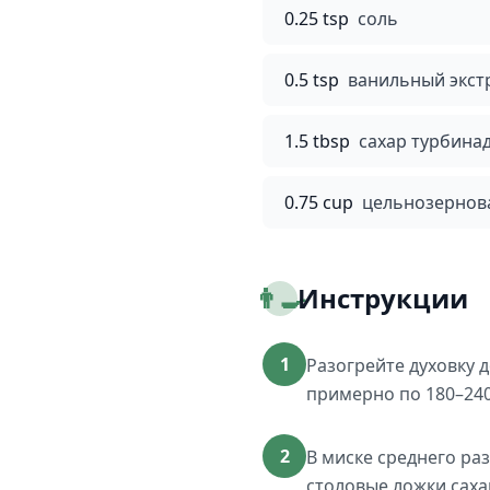
0.25 tsp
соль
0.5 tsp
ванильный экст
1.5 tbsp
сахар турбина
0.75 cup
цельнозернова
👨‍🍳
Инструкции
1
Разогрейте духовку
примерно по 180–240
2
В миске среднего ра
столовые ложки саха