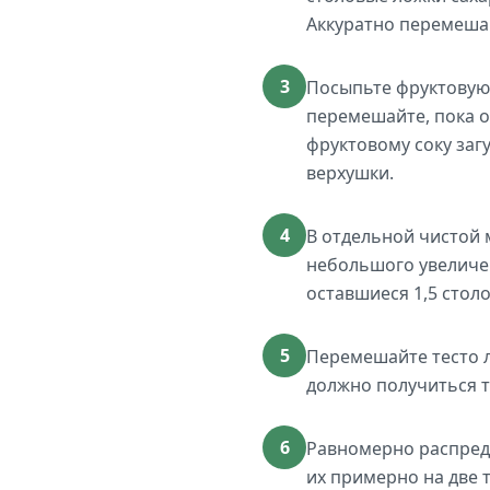
Аккуратно перемеша
3
Посыпьте фруктовую
перемешайте, пока о
фруктовому соку загу
верхушки.
4
В отдельной чистой 
небольшого увеличен
оставшиеся 1,5 стол
5
Перемешайте тесто л
должно получиться т
6
Равномерно распред
их примерно на две 