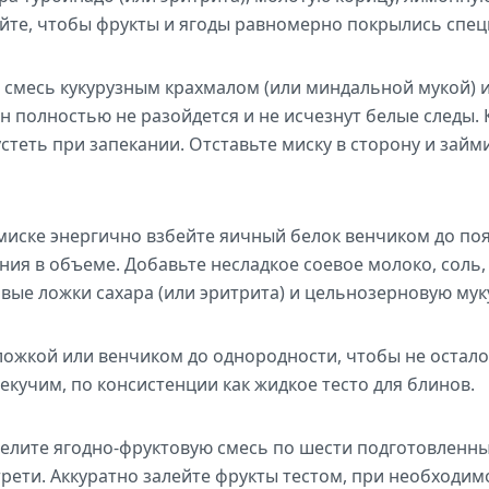
йте, чтобы фрукты и ягоды равномерно покрылись спец
 смесь кукурузным крахмалом (или миндальной мукой) 
н полностью не разойдется и не исчезнут белые следы.
стеть при запекании. Отставьте миску в сторону и займ
миске энергично взбейте яичный белок венчиком до по
ия в объеме. Добавьте несладкое соевое молоко, соль,
овые ложки сахара (или эритрита) и цельнозерновую мук
ожкой или венчиком до однородности, чтобы не остало
екучим, по консистенции как жидкое тесто для блинов.
елите ягодно-фруктовую смесь по шести подготовленн
трети. Аккуратно залейте фрукты тестом, при необходим