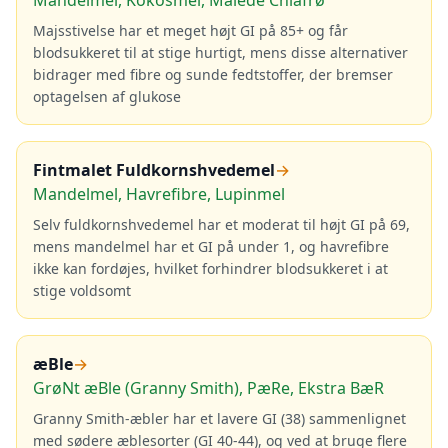
Mandelmel, Kokosmel, Malede Chiafrø
Majsstivelse har et meget højt GI på 85+ og får
blodsukkeret til at stige hurtigt, mens disse alternativer
bidrager med fibre og sunde fedtstoffer, der bremser
optagelsen af glukose
Fintmalet Fuldkornshvedemel
→
Mandelmel, Havrefibre, Lupinmel
Selv fuldkornshvedemel har et moderat til højt GI på 69,
mens mandelmel har et GI på under 1, og havrefibre
ikke kan fordøjes, hvilket forhindrer blodsukkeret i at
stige voldsomt
æBle
→
GrøNt æBle (Granny Smith), PæRe, Ekstra BæR
Granny Smith-æbler har et lavere GI (38) sammenlignet
med sødere æblesorter (GI 40-44), og ved at bruge flere