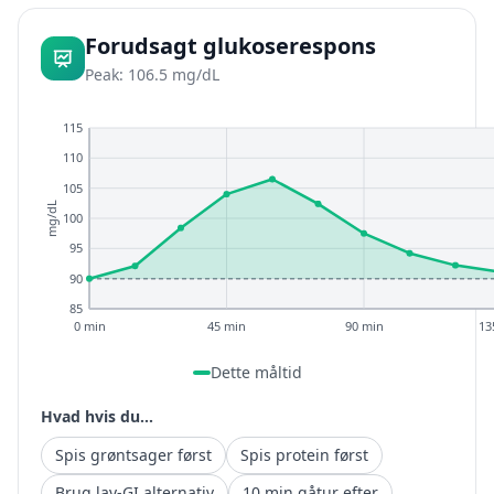
Forudsagt glukoserespons
Peak: 106.5 mg/dL
115
110
105
mg/dL
100
95
90
85
0 min
45 min
90 min
13
Dette måltid
Hvad hvis du...
Spis grøntsager først
Spis protein først
Brug lav-GI alternativ
10 min gåtur efter