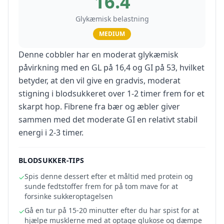
16.4
Glykæmisk belastning
MEDIUM
Denne cobbler har en moderat glykæmisk
påvirkning med en GL på 16,4 og GI på 53, hvilket
betyder, at den vil give en gradvis, moderat
stigning i blodsukkeret over 1-2 timer frem for et
skarpt hop. Fibrene fra bær og æbler giver
sammen med det moderate GI en relativt stabil
energi i 2-3 timer.
BLODSUKKER-TIPS
Spis denne dessert efter et måltid med protein og
✓
sunde fedtstoffer frem for på tom mave for at
forsinke sukkeroptagelsen
Gå en tur på 15-20 minutter efter du har spist for at
✓
hjælpe musklerne med at optage glukose og dæmpe