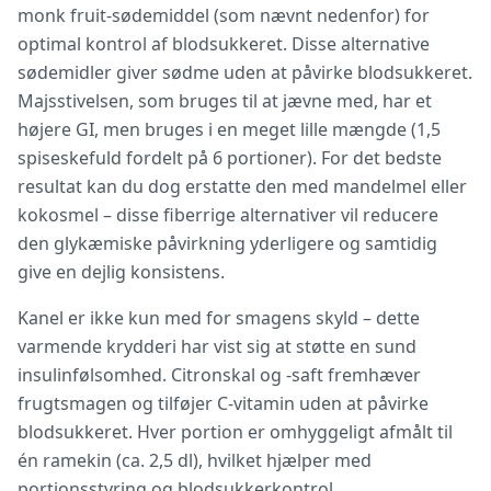
monk fruit-sødemiddel (som nævnt nedenfor) for
optimal kontrol af blodsukkeret. Disse alternative
sødemidler giver sødme uden at påvirke blodsukkeret.
Majsstivelsen, som bruges til at jævne med, har et
højere GI, men bruges i en meget lille mængde (1,5
spiseskefuld fordelt på 6 portioner). For det bedste
resultat kan du dog erstatte den med mandelmel eller
kokosmel – disse fiberrige alternativer vil reducere
den glykæmiske påvirkning yderligere og samtidig
give en dejlig konsistens.
Kanel er ikke kun med for smagens skyld – dette
varmende krydderi har vist sig at støtte en sund
insulinfølsomhed. Citronskal og -saft fremhæver
frugtsmagen og tilføjer C-vitamin uden at påvirke
blodsukkeret. Hver portion er omhyggeligt afmålt til
én ramekin (ca. 2,5 dl), hvilket hjælper med
portionsstyring og blodsukkerkontrol.