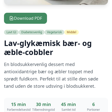
Download PDF
Lavt GI
Diabetesvenlig
Vegetarisk
Middel
Lav-glykæmisk bær- og
æble-cobbler
En blodsukkervenlig dessert med
antioxidantrige bær og æbler toppet med
sprødt fuldkorn. Perfekt til at stille den søde
tand uden de store udsving i blodsukkeret.
15 min
30 min
45 min
6
Forberedelsestid
Tilberedningstid
Samlet tid
Portioner