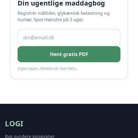
Din ugentlige maddagbog
Registrér måltider, glykæmisk belastning og
humør. Spot mønstre på 3 uger.
Hent gratis PDF
Ingen spam. Afmeld når som helst.
LOGI
Byg sundere spisevaner