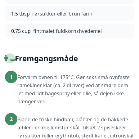
1.5 tbsp
rørsukker eller brun farin
0.75 cup
fintmalet fuldkornshvedemel
👨‍🍳
Fremgangsmåde
1
Forvarm ovnen til 175°C. Gør seks små ovnfaste
ramekiner klar (ca. 2 dl hver) ved at smøre dem
let med lidt bagespray eller olie, så dejen ikke
hænger ved.
2
Bland de friske hindbær, blåbær og de hakkede
æbler i en mellemstor skål. Tilsæt 2 spiseskeer
rørsukker (eller erythritol), stødt kanel, citronskal