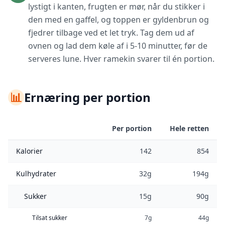
lystigt i kanten, frugten er mør, når du stikker i
den med en gaffel, og toppen er gyldenbrun og
fjedrer tilbage ved et let tryk. Tag dem ud af
ovnen og lad dem køle af i 5-10 minutter, før de
serveres lune. Hver ramekin svarer til én portion.
📊
Ernæring per portion
Per portion
Hele retten
Kalorier
142
854
Kulhydrater
32g
194g
Sukker
15g
90g
Tilsat sukker
7g
44g