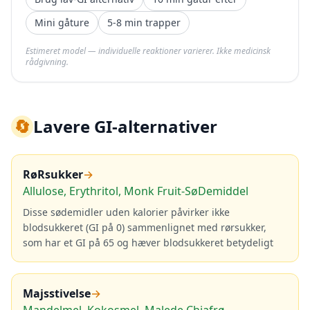
Mini gåture
5-8 min trapper
Estimeret model — individuelle reaktioner varierer. Ikke medicinsk
rådgivning.
🔄
Lavere GI-alternativer
RøRsukker
→
Allulose, Erythritol, Monk Fruit-SøDemiddel
Disse sødemidler uden kalorier påvirker ikke
blodsukkeret (GI på 0) sammenlignet med rørsukker,
som har et GI på 65 og hæver blodsukkeret betydeligt
Majsstivelse
→