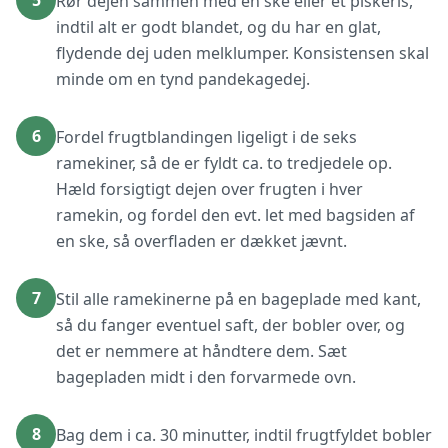
5
Rør dejen sammen med en ske eller et piskeris,
indtil alt er godt blandet, og du har en glat,
flydende dej uden melklumper. Konsistensen skal
minde om en tynd pandekagedej.
6
Fordel frugtblandingen ligeligt i de seks
ramekiner, så de er fyldt ca. to tredjedele op.
Hæld forsigtigt dejen over frugten i hver
ramekin, og fordel den evt. let med bagsiden af
en ske, så overfladen er dækket jævnt.
7
Stil alle ramekinerne på en bageplade med kant,
så du fanger eventuel saft, der bobler over, og
det er nemmere at håndtere dem. Sæt
bagepladen midt i den forvarmede ovn.
8
Bag dem i ca. 30 minutter, indtil frugtfyldet bobler