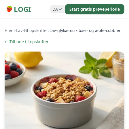
LOGI
DA
Start gratis prøveperiode
Hjem
/
Lav-GI opskrifter
/
Lav-glykæmisk bær- og æble-cobbler
← Tilbage til opskrifter