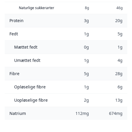
Naturlige sukkerarter
8g
46g
Protein
3g
20g
Fedt
1g
5g
Mættet fedt
0g
1g
Umættet fedt
1g
4g
Fibre
5g
28g
Opløselige fibre
1g
6g
Uopløselige fibre
2g
13g
Natrium
112mg
674mg