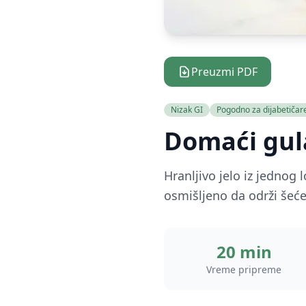
Preuzmi PDF
Nizak GI
Pogodno za dijabetičar
Domaći gul
Hranljivo jelo iz jedno
osmišljeno da održi šećer
20 min
Vreme pripreme