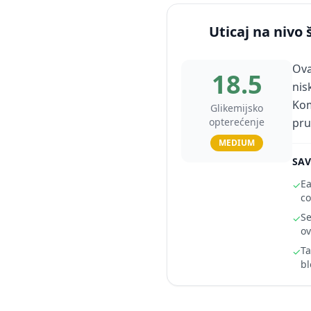
Uticaj na nivo 
Ova
18.5
nis
Kom
Glikemijsko
opterećenje
pru
MEDIUM
SAV
Ea
✓
co
Se
✓
ov
Ta
✓
bl