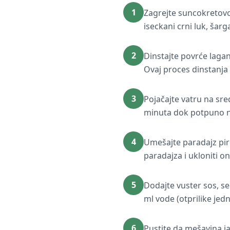
1
Zagrejte suncokretovo 
iseckani crni luk, šarga
2
Dinstajte povrće laga
Ovaj proces dinstanja
3
Pojačajte vatru na sr
minuta dok potpuno ne
4
Umešajte paradajz pire
paradajza i ukloniti on
5
Dodajte vuster sos, se
ml vode (otprilike je
6
Pustite da mešavina ja