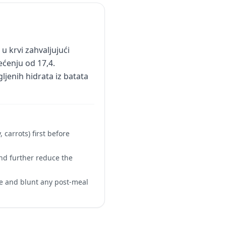
u krvi zahvaljujući
ćenju od 17,4.
ljenih hidrata iz batata
carrots) first before
and further reduce the
se and blunt any post-meal