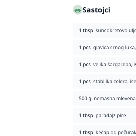
🥗
Sastojci
1 tbsp
suncokretovo ulj
1 pcs
glavica crnog luka
1 pcs
velika šargarepa, 
1 pcs
stabljika celera, i
500 g
nemasna mlevena 
1 tbsp
paradajz pire
1 tbsp
kečap od pečura