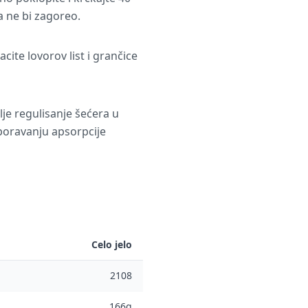
a ne bi zagoreo.
cite lovorov list i grančice
je regulisanje šećera u
sporavanju apsorpcije
Celo jelo
2108
166g