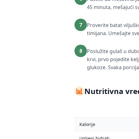
45 minuta, mešajući s
7
Proverite batat viljušk
timijana. Umešajte sve
8
Poslužite gulaš u dubo
krvi, prvo pojedite ke
glukoze. Svaka porcija
📊
Nutritivna vre
Kalorije
Ugljeni hidrati