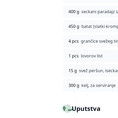
400 g
seckani paradajz 
450 g
batat (slatki krom
4 pcs
grančice svežeg ti
1 pcs
lovorov list
15 g
svež peršun, iseck
300 g
kelj, za serviranje
👨‍🍳
Uputstva