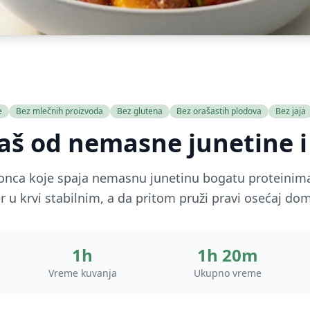
e
Bez mlečnih proizvoda
Bez glutena
Bez orašastih plodova
Bez jaja
aš od nemasne junetine i
g lonca koje spaja nemasnu junetinu bogatu proteinim
 u krvi stabilnim, a da pritom pruži pravi osećaj doma
1h
1h 20m
Vreme kuvanja
Ukupno vreme