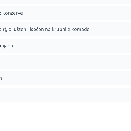
iz konzerve
pir), oljušten i isečen na krupnije komade
mijana
an