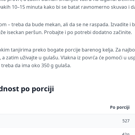
vakih 10–15 minuta kako bi se batat ravnomerno skuvao i d
om – treba da bude mekan, ali da se ne raspada. Izvadite i ba
že iseckan peršun. Probajte i po potrebi dodatno začinite.
kim tanjirima preko bogate porcije barenog kelja. Za najbol
lj, a zatim uživajte u gulašu. Vlakna iz povrća će pomoći u u
 treba da ima oko 350 g gulaša.
dnost po porciji
Po porciji
527
42g