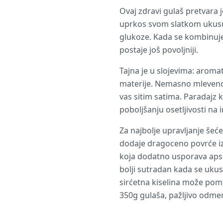
Ovaj zdravi gulaš pretvara 
uprkos svom slatkom ukusu,
glukoze. Kada se kombinuje 
postaje još povoljniji.
Tajna je u slojevima: arom
materije. Nemasno mleveno 
vas sitim satima. Paradajz 
poboljšanju osetljivosti na i
Za najbolje upravljanje šeće
dodaje dragoceno povrće iz
koja dodatno usporava apsorp
bolji sutradan kada se ukus
sirćetna kiselina može pom
350g gulaša, pažljivo odme