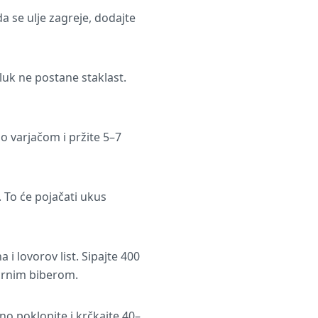
a se ulje zagreje, dodajte
uk ne postane staklast.
o varjačom i pržite 5–7
 To će pojačati ukus
i lovorov list. Sipajte 400
 crnim biberom.
no poklopite i krčkajte 40–