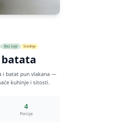
Bez soje
Srednje
 batata
a i batat pun vlakana —
će kuhinje i sitosti.
4
Porcije