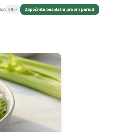
log
SR
Započnite besplatni probni period