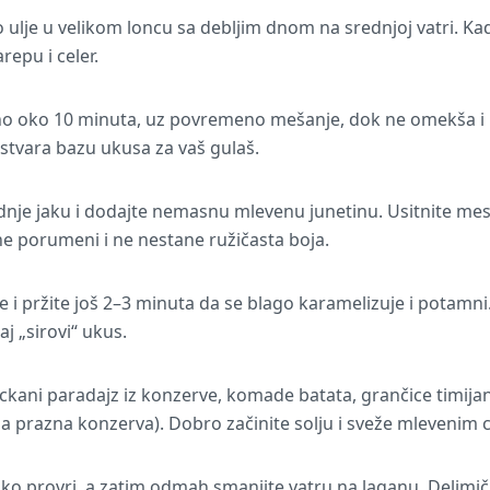
ulje u velikom loncu sa debljim dnom na srednjoj vatri. Kad
repu i celer.
no oko 10 minuta, uz povremeno mešanje, dok ne omekša i l
 stvara bazu ukusa za vaš gulaš.
ednje jaku i dodajte nemasnu mlevenu junetinu. Usitnite mes
 porumeni i ne nestane ružičasta boja.
 i pržite još 2–3 minuta da se blago karamelizuje i potamni.
aj „sirovi“ ukus.
ckani paradajz iz konzerve, komade batata, grančice timijana 
dna prazna konzerva). Dobro začinite solju i sveže mlevenim
ko provri, a zatim odmah smanjite vatru na laganu. Delimič