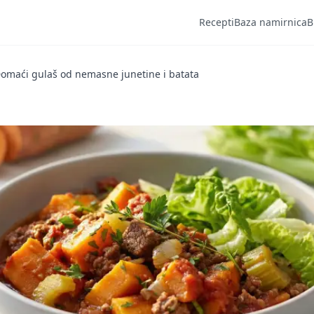
Recepti
Baza namirnica
B
omaći gulaš od nemasne junetine i batata