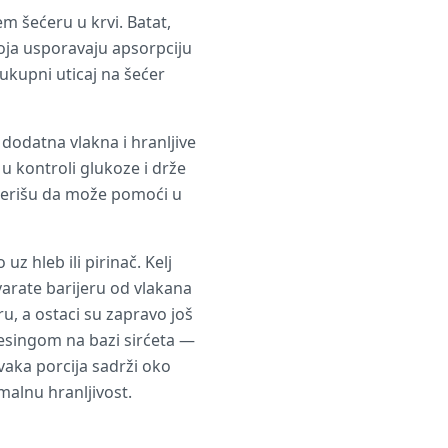
m šećeru u krvi. Batat,
oja usporavaju apsorpciju
ukupni uticaj na šećer
dodatna vlakna i hranljive
 kontroli glukoze i drže
sugerišu da može pomoći u
z hleb ili pirinač. Kelj
arate barijeru od vlakana
ru, a ostaci su zapravo još
resingom na bazi sirćeta —
aka porcija sadrži oko
alnu hranljivost.