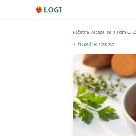
LOGI
Početna
/
Recepti sa niskim GI
/
D
← Nazad na recepte