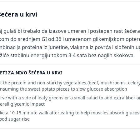
šećera u krvi
j gulaš bi trebalo da izazove umeren i postepen rast šećera 
kom do srednjem GI od 36 i umerenom glikemijskom optere
binacija proteina iz junetine, vlakana iz povrća i složenih ug
žiće stabilnu energiju tokom 3-4 sata bez naglih skokova.
ETI ZA NIVO ŠEĆERA U KRVI
t the protein and non-starchy vegetables (beef, mushrooms, celery, 
nsuming the sweet potato pieces to slow glucose absorption
rve with a side of leafy greens or a small salad to add extra fiber 
erall glycemic impact
ke a 10-15 minute walk after eating to help muscles absorb gluco
ood sugar rise