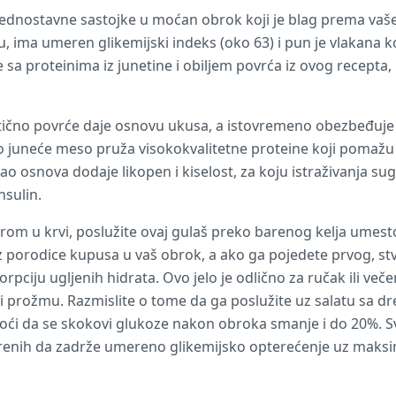
jednostavne sastojke u moćan obrok koji je blag prema vaše
 ima umeren glikemijski indeks (oko 63) i pun je vlakana k
sa proteinima iz junetine i obiljem povrća iz ovog recepta, 
atično povrće daje osnovu ukusa, a istovremeno obezbeđuje 
juneće meso pruža visokokvalitetne proteine koji pomažu u
kao osnova dodaje likopen i kiselost, za koju istraživanja 
nsulin.
rom u krvi, poslužite ovaj gulaš preko barenog kelja umesto u
 porodice kupusa u vaš obrok, a ako ga pojedete prvog, stv
ciju ugljenih hidrata. Ovo jelo je odlično za ručak ili veče
i prožmu. Razmislite o tome da ga poslužite uz salatu sa d
oći da se skokovi glukoze nakon obroka smanje i do 20%. Sv
renih da zadrže umereno glikemijsko opterećenje uz maksim