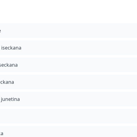
e
, iseckana
iseckana
seckana
junetina
ka