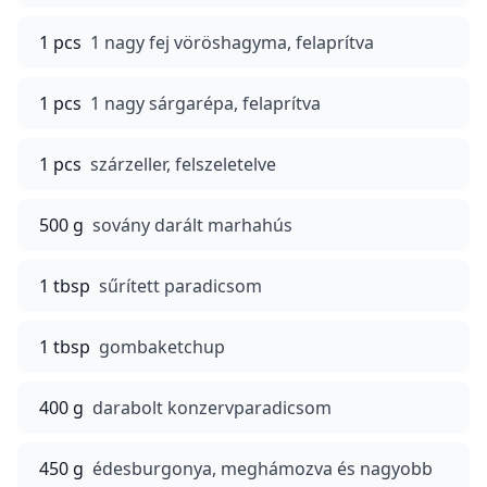
1 pcs
1 nagy fej vöröshagyma, felaprítva
1 pcs
1 nagy sárgarépa, felaprítva
1 pcs
szárzeller, felszeletelve
500 g
sovány darált marhahús
1 tbsp
sűrített paradicsom
1 tbsp
gombaketchup
400 g
darabolt konzervparadicsom
450 g
édesburgonya, meghámozva és nagyobb