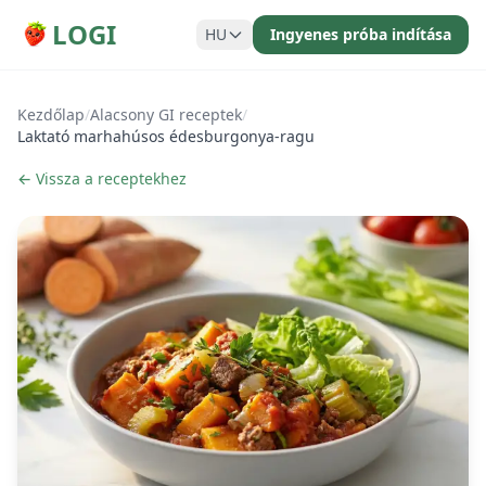
LOGI
HU
Ingyenes próba indítása
Kezdőlap
/
Alacsony GI receptek
/
Laktató marhahúsos édesburgonya-ragu
← Vissza a receptekhez