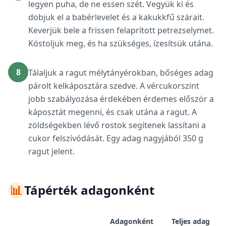
legyen puha, de ne essen szét. Vegyük ki és
dobjuk el a babérlevelet és a kakukkfű szárait.
Keverjük bele a frissen felaprított petrezselymet.
Kóstoljuk meg, és ha szükséges, ízesítsük utána.
8
Tálaljuk a ragut mélytányérokban, bőséges adag
párolt kelkáposztára szedve. A vércukorszint
jobb szabályozása érdekében érdemes először a
káposztát megenni, és csak utána a ragut. A
zöldségekben lévő rostok segítenek lassítani a
cukor felszívódását. Egy adag nagyjából 350 g
ragut jelent.
📊
Tápérték adagonként
Adagonként
Teljes adag