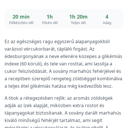
20 min
1h
1h 20m
4
Előkészítési idő
Főzési idő
Teljes idő
Adag
Ez az egészséges ragu egyszerű alapanyagokból
varázsol vércukorbarát, tápláló fogást. Az
édesburgonyának a neve ellenére közepes a glikémiás
indexe (60 körüli), és tele van rosttal, ami lassítja a
cukor felszívódását. A sovány marhahús fehérjéivel és
a receptben szereplő rengeteg zöldséggel kombinálva
a teljes étel glikémiás hatása még kedvezőbb lesz.
A titok a rétegezésben rejlik: az aromás zöldségek
adják az ízek alapját, miközben extra rostot és
tápanyagokat biztosítanak. A sovány darált marhahús
kiváló minőségű fehérjét tartalmaz, ami segít
mérsékelni a vércukorválaszt, és órákig eltelít. A