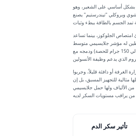
د بشكل أساسي على الشعير، وهو
ياف مع اليقطين المشوي وبروكلي "تيندرستيم" يصنع
ئ امتصاص الجلوكوز، بينما تساعد
يقطين له مؤشر جلايسيمي متوسط
(بين 27 و75) عند تناوله وحده، إلا أن تأثيره يقل بشكل كبير في هذه الوصفة بفضل تقسيم الحصص (حوالي 150 جرام للحصة) ودمجه مع
الغرفة أو دافئة قليلاً، وجربوا
ها مثالية للتجهيز المسبق، بل إن
 عندما يمتص الشعير تتبيلة البلسميك. كل حصة توفر حوالي 8-10 جرامات من الألياف ولها حمل جلايسيمي
تأثير سكر الدم