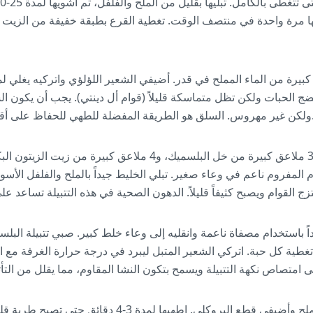
ليبها مرة واحدة في منتصف الوقت. تغطية القرع بطبقة خفيفة من الزيت 
ج الحبات ولكن تظل متماسكة قليلاً (قوام أل دينتي). يجب أن يكون الش
للطهي للحفاظ على أقل مؤشر جلايسيمي ممكن.
حضري تتبيلة البلسميك بخلط 3 ملاعق كبيرة من خل البلسميك، و4 ملاعق
لمفروم ناعم في وعاء صغير. تبلي الخليط جيداً بالملح والفلفل الأسو
 باستخدام مصفاة ناعمة وانقليه إلى وعاء خلط كبير. صبي تتبيلة البلس
تغطية كل حبة. اتركي الشعير المتبل ليبرد في درجة حرارة الغرفة مع ا
اغلي قدراً متوسطاً من الماء المملح وأضيفي قطع البروكلي. اطهي