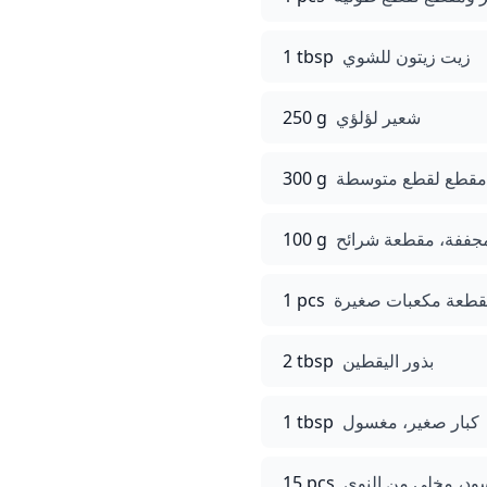
زيت زيتون للشوي
1 tbsp
شعير لؤلؤي
250 g
 مقطع لقطع متوسطة
300 g
ففة، مقطعة شرائح
100 g
قطعة مكعبات صغيرة
1 pcs
بذور اليقطين
2 tbsp
كبار صغير، مغسول
1 tbsp
سود، مخلي من النوى
15 pcs