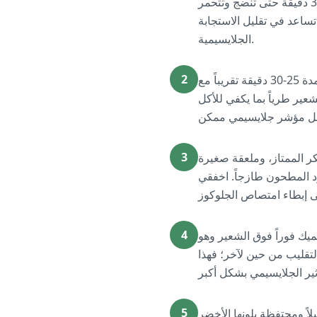
من زيت الزيتون وقلبيها جيداً حتى تتغطى بالكامل. تبليها بقليل من الملح والفلفل، ثم اشويها لمدة 25-30 دقيقة حتى تنضج وتتحمر
تساعد في تقليل الاستجابة
الجلايسيمية.
2
بينما ينضج القرع، اغلي كمية كبيرة من الماء المملح في قدر. أضيفي الشعير اللؤلؤي واتركيه يغلي لمدة 25-30 دقيقة تقريباً مع
عير طرياً بما يكفي للأكل
3
 كبيرة من زيت الزيتون البكر الممتاز، وملعقة صغيرة
د المطحون طازجاً. اخفقي
4
ميك فوراً فوق الشعير وهو
لتقليب من حين لآخر؛ فهذا
5
ها لمدة 3-4 دقائق حتى تصبح طرية قليلاً ومحتفظة بلونها الأخضر