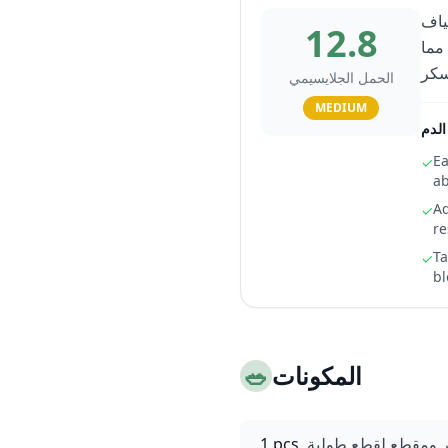
ياف
12.8
اقة تدوم من 4 إلى 5 ساعات، مما
الحمل الجلايسيمي
MEDIUM
لدم
Ea
✓
ab
Ad
✓
re
Ta
✓
bl
المكونات
🥗
ومقطع لقطع طولية
1 pcs