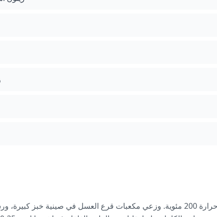
ز
سخني الفرن مسبقاً على درجة حرارة 200 مئوية. وزعي مكعبات قرع العسل في صينية خبز