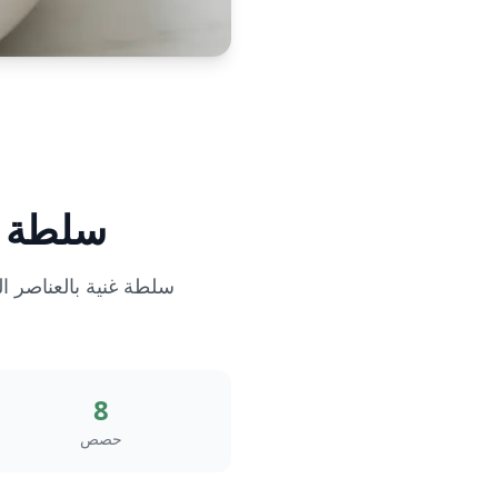
سلطة ا
سلطة غنية بالعناصر ال
8
حصص