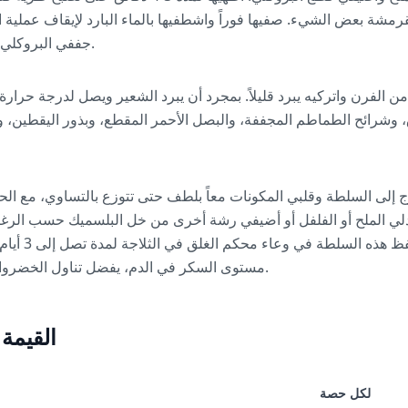
رمشة بعض الشيء. صفيها فوراً واشطفيها بالماء البارد لإيقاف عملية 
جففي البروكلي جيداً بمنشفة مطبخ نظيفة.
الفرن واتركيه يبرد قليلاً. بمجرد أن يبرد الشعير ويصل لدرجة حرارة 
وشرائح الطماطم المجففة، والبصل الأحمر المقطع، وبذور اليقطين، وال
ج إلى السلطة وقلبي المكونات معاً بلطف حتى تتوزع بالتساوي، مع
لي الملح أو الفلفل أو أضيفي رشة أخرى من خل البلسميك حسب الرغب
حرارة الغرفة أو 
مستوى السكر في الدم، يفضل تناول الخضروات أولاً قبل الشعير والقرع.
القيمة
لكل حصة