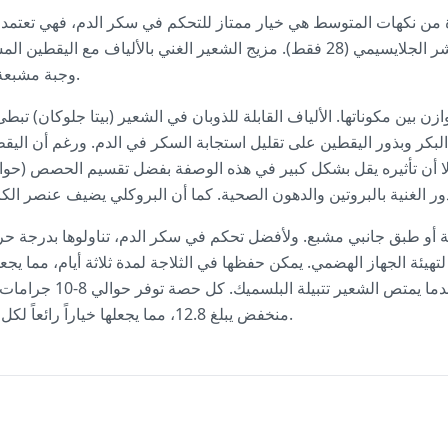
ة من نكهات المتوسط هي خيار ممتاز للتحكم في سكر الدم، فهي تعتم
واحد من أقل الحبوب في المؤشر الجلايسيمي (28 فقط). مزيج الشعير الغني بالأل
وجبة مشبعة تمد الجسم بالطاقة ببطء وثبات.
ن بين مكوناتها. الألياف القابلة للذوبان في الشعير (بيتا جلوكان) تبط
البكر وبذور اليقطين على تقليل استجابة السكر في الدم. ورغم أن ال
أو طبق جانبي مشبع. ولأفضل تحكم في سكر الدم، تناولوها بدرجة حرارة 
تهيئة الجهاز الهضمي. يمكن حفظها في الثلاجة لمدة ثلاثة أيام، مما يجعل
نكهتها تصبح أعمق مع الوقت
منخفض يبلغ 12.8، مما يجعلها خياراً رائعاً لكل من يراقب مستويات السكر لديه.