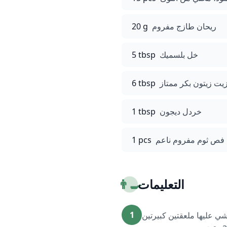
ريحان طازج مفروم
20 g
خل بلسميك
5 tbsp
يت زيتون بكر ممتاز
6 tbsp
خردل ديجون
1 tbsp
فص ثوم مفروم ناعم
1 pcs
التعليمات
👨‍🍳
1
 كبيرة، ورشي عليها ملعقتين كبيرتين