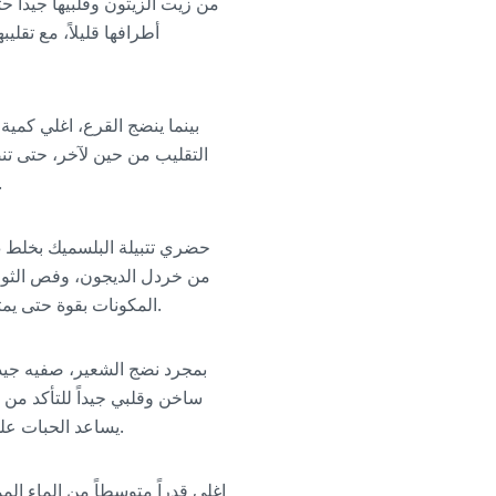
أطرافها قليلاً، مع تق
التقليب من حين لآخر، حتى تنض
ولكن غير مهروس. السلق هو الطريقة المفضلة 
من خردل الديجون، وفص الثوم ا
المكونات بقوة حتى يمتزج القوام ويصبح كثيفاً قليلاً. الدهون الصحية في هذه التتبيلة تساعد على إبطاء امتصاص الجلوكوز.
بمجرد نضج الشعير، صفيه جيداً
ساخن وقلبي جيداً للتأكد من 
يساعد الحبات على امتصاص نكهة التتبيلة ويسمح بتكون النشا المقاوم، مما يقلل من التأثير الجلايسيمي بشكل أكبر.