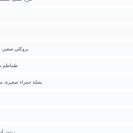
بروكلي صغير،
طماطم مج
بصلة حمراء صغيرة، م
زيتون أ