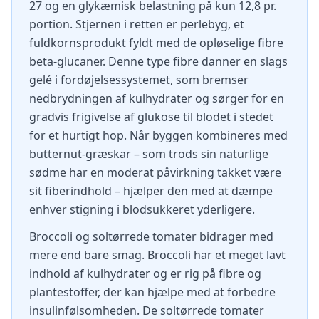
27 og en glykæmisk belastning på kun 12,8 pr.
portion. Stjernen i retten er perlebyg, et
fuldkornsprodukt fyldt med de opløselige fibre
beta-glucaner. Denne type fibre danner en slags
gelé i fordøjelsessystemet, som bremser
nedbrydningen af kulhydrater og sørger for en
gradvis frigivelse af glukose til blodet i stedet
for et hurtigt hop. Når byggen kombineres med
butternut-græskar – som trods sin naturlige
sødme har en moderat påvirkning takket være
sit fiberindhold – hjælper den med at dæmpe
enhver stigning i blodsukkeret yderligere.
Broccoli og soltørrede tomater bidrager med
mere end bare smag. Broccoli har et meget lavt
indhold af kulhydrater og er rig på fibre og
plantestoffer, der kan hjælpe med at forbedre
insulinfølsomheden. De soltørrede tomater