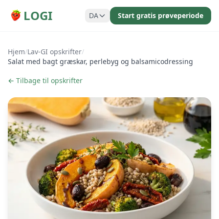
LOGI
DA
Start gratis prøveperiode
Hjem
/
Lav-GI opskrifter
/
Salat med bagt græskar, perlebyg og balsamicodressing
← Tilbage til opskrifter