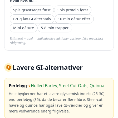
Hvad hvis du...
Spis grøntsager først
Spis protein først
Brug lav-GI alternativ
10 min gåtur efter
Mini gåture
5-8 min trapper
Estimeret model — individuelle reaktioner varierer. Ikke medicinsk
rådgivning.
🔄
Lavere GI-alternativer
Perlebyg
→
Hulled Barley, Steel-Cut Oats, Quinoa
Hele bygkerner har et lavere glykæmisk indeks (25-30)
end perlebyg (35), da de bevarer flere fibre. Steel-cut
havre og quinoa har også lave GI-værdier og giver en
mere vedvarende energifrigivelse.