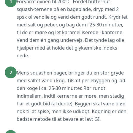
1
Forvarm ovnen til 200°C. Fordel butternut
squash-ternene på en bageplade, dryp med 2
spsk olivenolie og vend dem godt rundt. Krydr let
med salt og peber, og bag dem i 25-30 minutter,
til de er møre og let karamelliserede i kanterne.
Vend dem én gang undervejs. Det tynde lag olie
hjælper med at holde det glykæmiske indeks
nede.
2
Mens squashen bager, bringer du en stor gryde
med saltet vand i kog. Tilsæt perlebyggen og lad
den koge i ca. 25-30 minutter. Rør rundt
indimellem, indtil kernerne er møre, men stadig
har et godt bid (al dente). Byggen skal være blød
nok til at spise, men ikke udkogt. Kogning er den
bedste metode til at bevare et lavt GI.