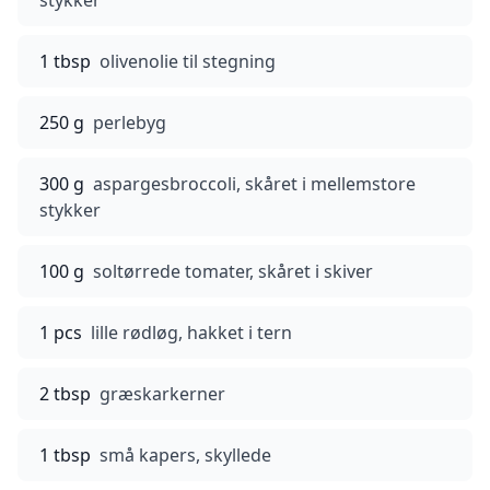
stykker
1 tbsp
olivenolie til stegning
250 g
perlebyg
300 g
aspargesbroccoli, skåret i mellemstore
stykker
100 g
soltørrede tomater, skåret i skiver
1 pcs
lille rødløg, hakket i tern
2 tbsp
græskarkerner
1 tbsp
små kapers, skyllede