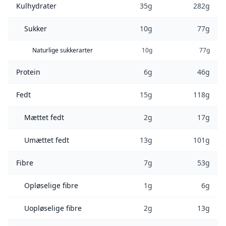
Kulhydrater
35g
282g
Sukker
10g
77g
Naturlige sukkerarter
10g
77g
Protein
6g
46g
Fedt
15g
118g
Mættet fedt
2g
17g
Umættet fedt
13g
101g
Fibre
7g
53g
Opløselige fibre
1g
6g
Uopløselige fibre
2g
13g