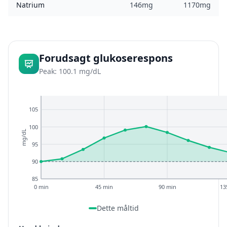
Natrium
146mg
1170mg
Forudsagt glukoserespons
Peak: 100.1 mg/dL
105
100
mg/dL
95
90
85
0 min
45 min
90 min
13
Dette måltid