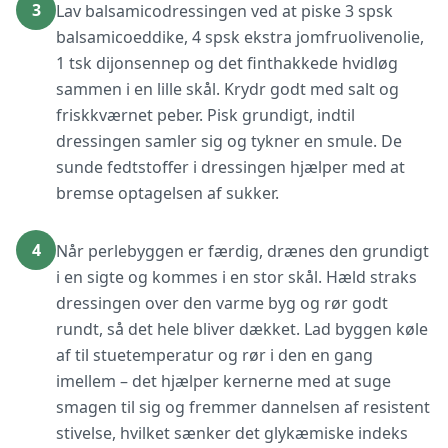
3
Lav balsamicodressingen ved at piske 3 spsk
balsamicoeddike, 4 spsk ekstra jomfruolivenolie,
1 tsk dijonsennep og det finthakkede hvidløg
sammen i en lille skål. Krydr godt med salt og
friskkværnet peber. Pisk grundigt, indtil
dressingen samler sig og tykner en smule. De
sunde fedtstoffer i dressingen hjælper med at
bremse optagelsen af sukker.
4
Når perlebyggen er færdig, drænes den grundigt
i en sigte og kommes i en stor skål. Hæld straks
dressingen over den varme byg og rør godt
rundt, så det hele bliver dækket. Lad byggen køle
af til stuetemperatur og rør i den en gang
imellem – det hjælper kernerne med at suge
smagen til sig og fremmer dannelsen af resistent
stivelse, hvilket sænker det glykæmiske indeks