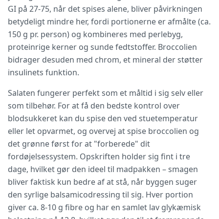
GI på 27-75, når det spises alene, bliver påvirkningen
betydeligt mindre her, fordi portionerne er afmålte (ca.
150 g pr. person) og kombineres med perlebyg,
proteinrige kerner og sunde fedtstoffer. Broccolien
bidrager desuden med chrom, et mineral der støtter
insulinets funktion.
Salaten fungerer perfekt som et måltid i sig selv eller
som tilbehør. For at få den bedste kontrol over
blodsukkeret kan du spise den ved stuetemperatur
eller let opvarmet, og overvej at spise broccolien og
det grønne først for at "forberede" dit
fordøjelsessystem. Opskriften holder sig fint i tre
dage, hvilket gør den ideel til madpakken – smagen
bliver faktisk kun bedre af at stå, når byggen suger
den syrlige balsamicodressing til sig. Hver portion
giver ca. 8-10 g fibre og har en samlet lav glykæmisk