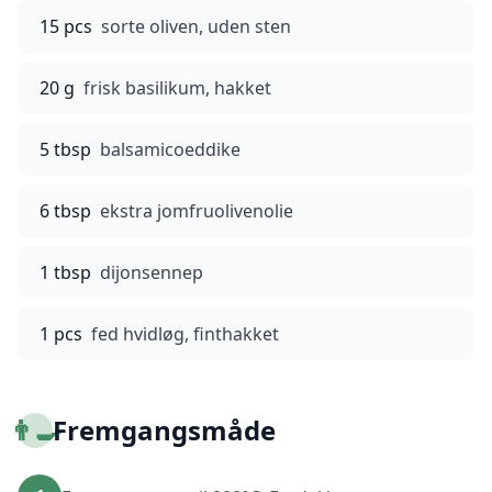
15 pcs
sorte oliven, uden sten
20 g
frisk basilikum, hakket
5 tbsp
balsamicoeddike
6 tbsp
ekstra jomfruolivenolie
1 tbsp
dijonsennep
1 pcs
fed hvidløg, finthakket
👨‍🍳
Fremgangsmåde