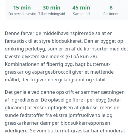
15 min
30 min
45 min
8
Forberedelsestid
Tilberedningstid
Samlet tid
Portioner
Denne farverige middelhavsinspirerede salat er
fantastisk til at styre blodsukkeret. Den er bygget op
omkring perlebyg, som er en af de kornsorter med det
laveste glykæmiske indeks (GI på kun 28).
Kombinationen af fiberrig byg, bagt butternut-
græskar og aspargesbroccoli giver et mættende
måltid, der frigiver energi langsomt og stabilt.
Det geniale ved denne opskrift er sammensætningen
af ingredienser. De opløselige fibre i perlebyg (beta-
glucaner) bremser optagelsen af glukose, mens de
sunde fedtstoffer fra ekstra jomfruolivenolie og
græskarkerner dæmper blodsukkerresponsen
yderligere. Selvom butternut-græskar har et moderat