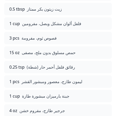
زيت زيتون بكر ممتاز
0.5 tbsp
فلفل ألوان مشكل وبصل، مفرومين
1 cup
فصوص ثوم، مفرومة
3 pcs
حمص مسلوق بدون ملح، مصفى
15 oz
رقائق فلفل أحمر حار (شطة)
0.25 tsp
ليمون طازج، معصور ومبشور القشر
1 pcs
جبنة بارميزان مبشورة طازة
1 cup
جرجير طازج، مفروم خشن
4 oz