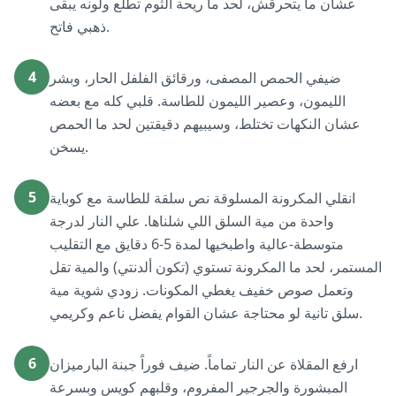
عشان ما يتحرقش، لحد ما ريحة الثوم تطلع ولونه يبقى
ذهبي فاتح.
4
ضيفي الحمص المصفى، ورقائق الفلفل الحار، وبشر
الليمون، وعصير الليمون للطاسة. قلبي كله مع بعضه
عشان النكهات تختلط، وسيبيهم دقيقتين لحد ما الحمص
يسخن.
5
انقلي المكرونة المسلوقة نص سلقة للطاسة مع كوباية
واحدة من مية السلق اللي شلناها. علي النار لدرجة
متوسطة-عالية واطبخيها لمدة 5-6 دقايق مع التقليب
المستمر، لحد ما المكرونة تستوي (تكون ألدنتي) والمية تقل
وتعمل صوص خفيف يغطي المكونات. زودي شوية مية
سلق تانية لو محتاجة عشان القوام يفضل ناعم وكريمي.
6
ارفع المقلاة عن النار تماماً. ضيف فوراً جبنة البارميزان
المبشورة والجرجير المفروم، وقلبهم كويس وبسرعة