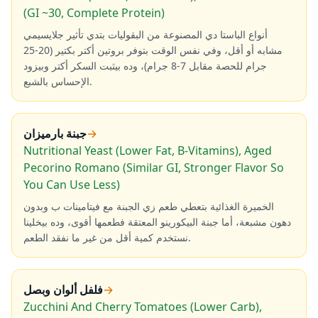
(GI ~30, Complete Protein)
أنواع الباستا دي المصنوعة من البقوليات بتدي تأثير جلايسيمي
مشابه أو أقل، وفي نفس الوقت بتوفر بروتين أكتر بكتير (20-25
جرام للحصة مقابل 7-8 جرام)، وده بيثبت السكر أكتر وبيزود
الإحساس بالشبع.
→
جبنة بارميزان
Nutritional Yeast (Lower Fat, B-Vitamins), Aged
Pecorino Romano (Similar GI, Stronger Flavor So
You Can Use Less)
الخميرة الغذائية بتعطي طعم زي الجبنة مع فيتامينات ب وبدون
دهون مشبعة، أما جبنة البيكورينو المعتقة فطعمها أقوى، وده بيخلينا
نستخدم كمية أقل من غير ما نفقد الطعم.
→
فلفل ألوان وبصل
Zucchini And Cherry Tomatoes (Lower Carb),