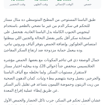
حصص
الوقت الإجمالي
وقت الطهي
وقت التحضير
طبق الباستا المستوحى من المطبخ المتوسطي ده مثال ممتاز
للتحكم في سكر الدم من غير ما نضحي بالطعم. باستخدام
لينجويني الحبوب الكاملة بدل الباستا العادية، هتحصل على
استجابة سكر أقل بكتير بفضل النخالة والجنين اللي بيبطئوا
امتصاص الجلوكوز. وإضافة الحمص بتوفر ألياف وبروتين نباتي،
وده بيعمل حماية مزدوجة ضد ارتفاع السكر المفاجئ.
جمال الوصفة دي في تناغم المكونات مع بعضها. الحمص مؤشره
الجلايسيمي منخفض جداً (حوالي 28)، وده بيخليه اختيار ممتاز
لاستقرار مستويات السكر. ولما نخلطه مع ألياف الباستا
والجرجير، بنعمل وجبة بتتهضم ببطء وثبات. كمان الدهون الصحية
من زيت الزيتون وحموضة الليمون بتساعد في تقليل تأثير السكر
عن طريق إبطاء عملية إفراغ المعدة.
عشان أفضل تحكم في السكر، جرب تاكل الخضار والحمص الأول