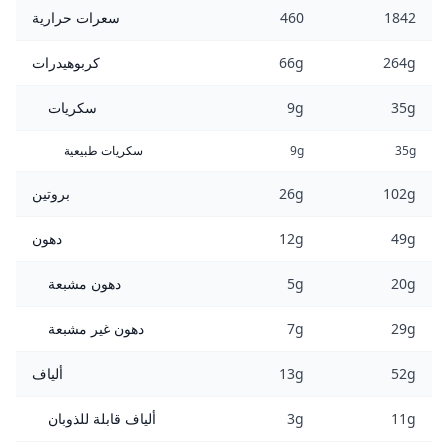
1842
460
سعرات حرارية
264g
66g
كربوهيدرات
35g
9g
سكريات
35g
9g
سكريات طبيعية
102g
26g
بروتين
49g
12g
دهون
20g
5g
دهون مشبعة
29g
7g
دهون غير مشبعة
52g
13g
ألياف
11g
3g
ألياف قابلة للذوبان