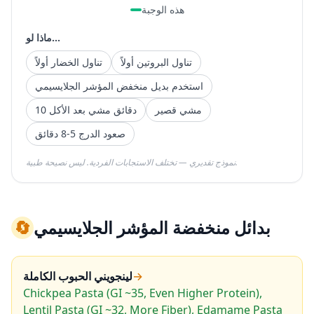
هذه الوجبة
ماذا لو...
تناول البروتين أولاً
تناول الخضار أولاً
استخدم بديل منخفض المؤشر الجلايسيمي
مشي قصير
10 دقائق مشي بعد الأكل
صعود الدرج 5-8 دقائق
نموذج تقديري — تختلف الاستجابات الفردية. ليس نصيحة طبية.
بدائل منخفضة المؤشر الجلايسيمي
🔄
→
لينجويني الحبوب الكاملة
Chickpea Pasta (GI ~35, Even Higher Protein),
Lentil Pasta (GI ~32, More Fiber), Edamame Pasta