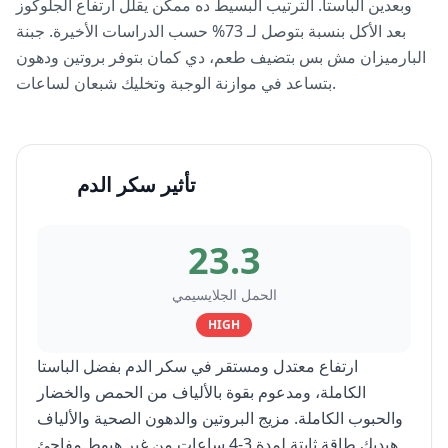
وبعدين الباستا. الترتيب البسيط ده ممكن يقلل ارتفاع الجلوكوز
بعد الأكل بنسبة بتوصل لـ 73% حسب الدراسات الأخيرة. جبنة
البارميزان مش بس بتضيف طعم، دي كمان بتوفر بروتين ودهون
بتساعد في موازنة الوجبة وتخليك شبعان لساعات.
تأثير سكر الدم
23.3
الحمل الجلايسيمي
HIGH
ارتفاع معتدل ومستقر في سكر الدم بفضل الباستا
الكاملة، ومدعوم بقوة بالألياف من الحمص والخضار
والحبوب الكاملة. مزيج البروتين والدهون الصحية والألياف
هيديك طاقة ثابتة لمدة 3-4 ساعات من غير هبوط مفاجئ.