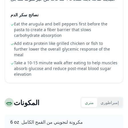
نصائح سكر الدم
Eat the arugula and bell peppers first before the
✓
pasta to create a fiber barrier that slows
carbohydrate absorption
Add extra protein like grilled chicken or fish to
✓
further lower the overall glycemic response of the
meal
Take a 10-15 minute walk after eating to help muscles
✓
absorb glucose and reduce post-meal blood sugar
elevation
المكونات
🥗
إمبراطوري
متري
مكرونة لنجويني من القمح الكامل
6 oz