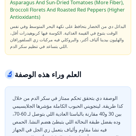
Asparagus And Sun-Dried Tomatoes (More Fiber),
Broccoli Florets And Roasted Red Peppers (Higher
Antioxidants)
البدائل دي من الخضار بتحافظ على نكهة البحر المتوسط وفي نفس
الوقت بتنوع في القيمة الغذائية. الكوسة فيها كربوهيدرات أقل،
والهليون بيدينا ألياف أكتر، والبروكلي فيه مركبات زي السلفورافان
اللي بتساعد في تنظيم سكر الدم.
العلم وراء هذه الوصفة
🔬
الوصفة دي بتحقق تحكم ممتاز في سكر الدم من خلال
كذا طريقة. لينجويني الحبوب الكاملة مؤشرها الجلايسيمي
بين 30 و40 مقارنة بالباستا العادية اللي بتوصل لـ 60-70،
وده بفضل طبقة النخالة اللي بتبطئ هضم النشا. الحمص
فيه نشا مقاوم وألياف بتعمل زي الجل في الجهاز