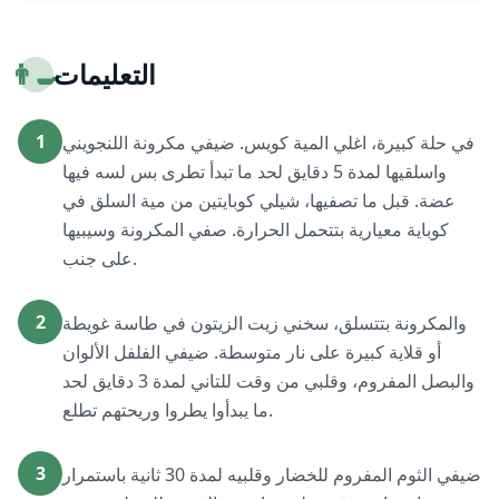
التعليمات
👨‍🍳
1
في حلة كبيرة، اغلي المية كويس. ضيفي مكرونة اللنجويني
واسلقيها لمدة 5 دقايق لحد ما تبدأ تطرى بس لسه فيها
عضة. قبل ما تصفيها، شيلي كوبايتين من مية السلق في
كوباية معيارية بتتحمل الحرارة. صفي المكرونة وسيبيها
على جنب.
2
والمكرونة بتتسلق، سخني زيت الزيتون في طاسة غويطة
أو قلاية كبيرة على نار متوسطة. ضيفي الفلفل الألوان
والبصل المفروم، وقلبي من وقت للتاني لمدة 3 دقايق لحد
ما يبدأوا يطروا وريحتهم تطلع.
3
ضيفي الثوم المفروم للخضار وقلبيه لمدة 30 ثانية باستمرار