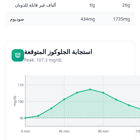
26g
6g
ألياف غير قابلة للذوبان
1735mg
434mg
صوديوم
استجابة الجلوكوز المتوقعة
Peak: 107.3 mg/dL
110
mg/dL
100
90
0 min
45 min
90 min
13