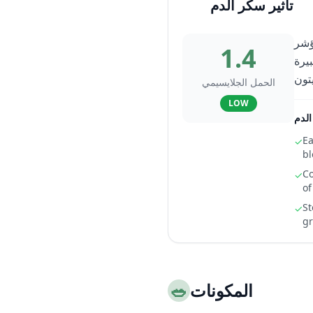
تأثير سكر الدم
لايسيمي المنخفض جداً (1.4) والمؤشر
1.4
عات كبيرة
الحمل الجلايسيمي
LOW
لدم
Ea
✓
bl
Co
✓
of
St
✓
gr
المكونات
🥗