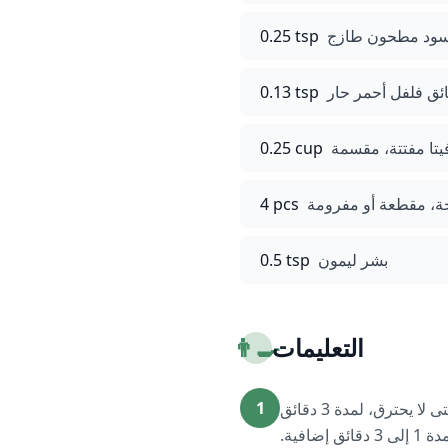
سود مطحون طازج
0.25 tsp
ئق فلفل أحمر حار
0.13 tsp
يتا مفتتة، مقسمة
0.25 cup
ة، مقطعة أو مفرومة
4 pcs
بشر ليمون
0.5 tsp
التعليمات
👨‍🍳
1
ضع مقلاة كبيرة على نار متوسطة وأضف اللوز المقطع شرائح. حمص اللوز مع التقليب المستمر حتى لا يحترق، لمدة 3 دقائق
تقريباً. خفف النار قليلاً واستمر في التقليب حتى تظهر رائحة اللوز وتتحمر أطرافه ويصبح لونها ذهبياً، لمدة 1 إلى 3 دقائق إضافية.