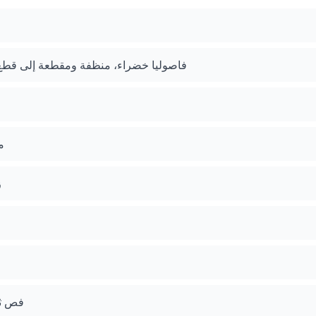
فاصوليا خضراء، منظفة ومقطعة إلى قطع بطول 5-7 سم
م
ز
فص ثو