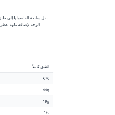
انقل سلطة الفاصوليا إلى طبق ا
الوجه لإضافة نكهة عطرية
الطبق كاملاً
676
44g
19g
19g