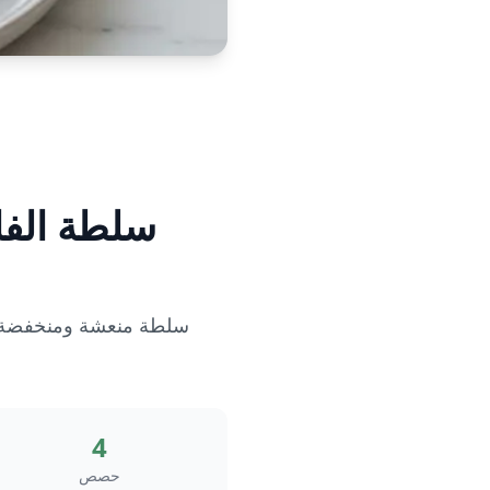
سلطة الفا
سلطة منعشة ومنخفضة ال
4
حصص