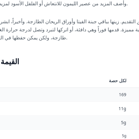
وأضف المزيد من عصير الليمون للانتعاش أو الفلفل الأسود لمزيد من الحرارة حسب رغبتك.
لتقديم. زينها بباقي جبنة الفيتا وأوراق الريحان الطازجة. وأخيراً، اب
 مميزة. قدمها فوراً وهي دافئة، أو اتركها لتبرد وتصل لدرجة حرارة ال
طازجة، ولكن يمكن حفظها في الثلاجة لمدة تصل إلى يومين.
القيمة
لكل حصة
169
11g
5g
5g