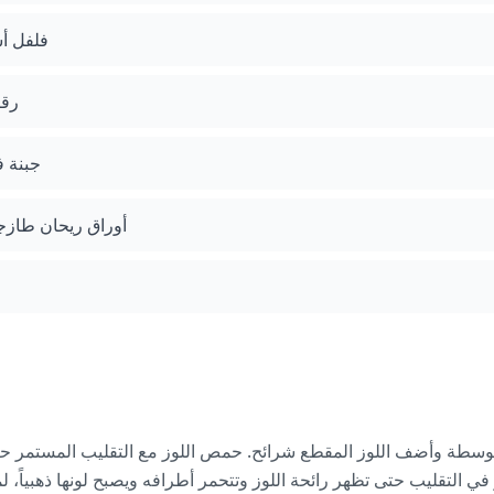
فلفل أ
رقا
جبنة ف
أوراق ريحان طازج