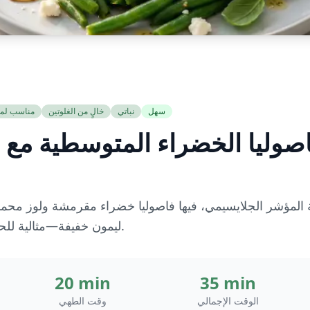
سهل
نباتي
خالٍ من الغلوتين
مناسب لم
صوليا الخضراء المتوسطية مع 
مؤشر الجلايسيمي، فيها فاصوليا خضراء مقرمشة ولوز محمص و
ليمون خفيفة—مثالية للحفاظ على استقرار سكر الدم.
20 min
35 min
الوقت الإجمالي
وقت الطهي