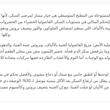
لمستوحاة من المطبخ المتوسطي هي خيار ممتاز لمرضى السكر، لأنها ت
للتحكم المثالي في مستويات السكر. الفاصوليا الخضراء من الخضروات 
)، وهي غنية بالألياف اللي بتبطئ امتصاص الجلوكوز، واللوز بيضيف بروتين و
وكلها عناصر مهمة لحساسية الأنسولين.
ية الأيض: مزيج الفاصوليا الغنية بالألياف، وبروتين جبنة الفيتا، والد
ة وما بترفعش سكر الدم فجأة. عصير الليمون مش بس بيخلي الطعم أحل
وله مع الوجبات. أما الثوم والأعشاب الطازجة ففيها مركبات مضادة لل
لوحدها أو كطبق جانبي مع سمك أو دجاج مشوي. ولأفضل تحكم في سكر ال
الخضروات قبل أي صنف تاني بيقلل من ارتفاع 