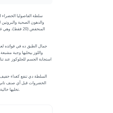
سلطة الفاصوليا الخضراء ا
والدهون الصحية والبروتين 
المنخفض (20 فقط
جمال الطبق ده في فوائده لعمل
واللوز بيخليها وجبة مشبع
استجابة الجسم للجلوكوز عند تنا
السلطة دي تنفع كغداء خفيف 
تخليها خالية من الألبان لو شلت الفيتا، مع إن الجبنة بتضيف بروتين وكالسيوم مفيدين وبأقل تأثير على الكربوهيدرات.