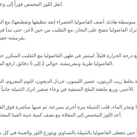
انقل اللوز المحمص فوراً إلى وعاء صغير واتركه جانباً ليبرد.
ار متوسطة-هادئة. أضف الفاصوليا الخضراء (بعد تنظيفها وتقطيعها) مع ال
ترك الفاصوليا تنضج على البخار، مع التقليب من حين لآخر، حتى تبدأ ف
بقرمشة خفيفة، حوالي 7 إلى 10 دقائق.
 درجة الحرارة قليلاً. استمر في طهي الفاصوليا مع التقليب المتكرر حتى
الفاصوليا طرية ومقرمشة، حوالي 2 إلى 5 دقائق. ارفع المقلاة عن النار واتركها جانباً.
لة بخلط زيت الزيتون، عصير الليمون، خردل الديجون، الثوم المفروم، ال
الأحمر، وربع ملعقة الملح المتبقية في وعاء صغير. اترك التتبيلة جانباً حتى يحين وقت استخدامها.
 وتبخر الماء، قلب التتبيلة مرة أخرى بسرعة، ثم صبها مباشرة فوق الفاص
أعد اللوز المحمص إلى المقلاة مع نصف كمية جبنة الفيتا المفتتة، واحتفظ بالباقي للتزيين.
 حتى تتغطى الفاصوليا بالتتبيلة بالتساوي ويتوزع اللوز والجبنة في كل 