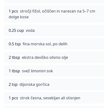
1 pcs
stročji fižol, očiščen in narezan na 5–7 cm
dolge kose
0.25 cup
voda
0.5 tsp
fina morska sol, po delih
2 tbsp
ekstra deviško olivno olje
1 tbsp
svež limonini sok
2 tsp
dijonska gorčica
1 pcs
strok česna, sesekljan ali stisnjen