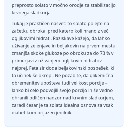
preprosto solato v močno orodje za stabilizacijo
krvnega sladkorja.
Tukaj je praktičen nasvet: to solato pojejte na
začetku obroka, pred katero koli hrano z več
ogljikovimi hidrati. Raziskave kažejo, da lahko
uživanje zelenjave in beljakovin na prvem mestu
zmanjša skoke glukoze po obroku za do 73 % v
primerjavi z uživanjem ogljikovih hidratov
najprej. Feta sir doda beljakovinski pospešek, ki
ta učinek še okrepi. Ne pozabite, da glikemična
obremenitev upošteva tudi velikost porcije –
lahko bi celo podvojili svojo porcijo in še vedno
ohranili odličen nadzor nad krvnim sladkorjem,
zaradi česar je ta solata idealna osnova za vsak
diabetikom prijazen jedilnik.