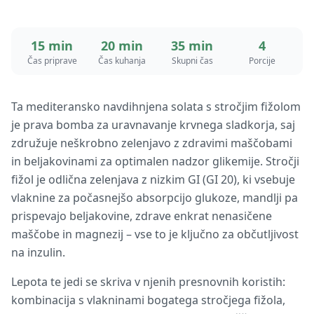
15 min
20 min
35 min
4
Čas priprave
Čas kuhanja
Skupni čas
Porcije
Ta mediteransko navdihnjena solata s stročjim fižolom
je prava bomba za uravnavanje krvnega sladkorja, saj
združuje neškrobno zelenjavo z zdravimi maščobami
in beljakovinami za optimalen nadzor glikemije. Stročji
fižol je odlična zelenjava z nizkim GI (GI 20), ki vsebuje
vlaknine za počasnejšo absorpcijo glukoze, mandlji pa
prispevajo beljakovine, zdrave enkrat nenasičene
maščobe in magnezij – vse to je ključno za občutljivost
na inzulin.
Lepota te jedi se skriva v njenih presnovnih koristih:
kombinacija s vlakninami bogatega stročjega fižola,