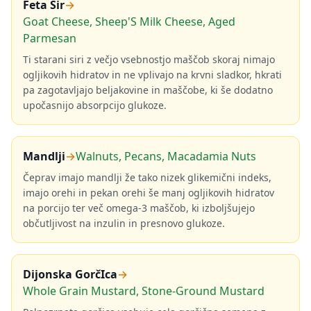
Feta Sir
→
Goat Cheese, Sheep'S Milk Cheese, Aged
Parmesan
Ti starani siri z večjo vsebnostjo maščob skoraj nimajo
ogljikovih hidratov in ne vplivajo na krvni sladkor, hkrati
pa zagotavljajo beljakovine in maščobe, ki še dodatno
upočasnijo absorpcijo glukoze.
Mandlji
→
Walnuts, Pecans, Macadamia Nuts
Čeprav imajo mandlji že tako nizek glikemični indeks,
imajo orehi in pekan orehi še manj ogljikovih hidratov
na porcijo ter več omega-3 maščob, ki izboljšujejo
občutljivost na inzulin in presnovo glukoze.
Dijonska GorčIca
→
Whole Grain Mustard, Stone-Ground Mustard