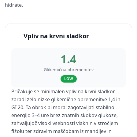
hidrate.
Vpliv na krvni sladkor
1.4
Glikemična obremenitev
LOW
Pričakuje se minimalen vpliv na krvni sladkor
zaradi zelo nizke glikemične obremenitve 1,4 in
GI 20. Ta obrok bi moral zagotavljati stabilno
energijo 3–4 ure brez znatnih skokov glukoze,
zahvaljujoč visoki vsebnosti vlaknin v stročjem
fižolu ter zdravim maščobam iz mandljev in