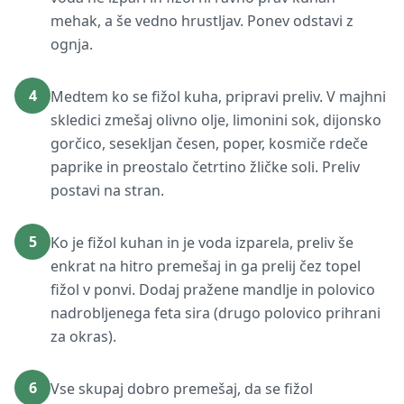
mehak, a še vedno hrustljav. Ponev odstavi z
ognja.
4
Medtem ko se fižol kuha, pripravi preliv. V majhni
skledici zmešaj olivno olje, limonini sok, dijonsko
gorčico, sesekljan česen, poper, kosmiče rdeče
paprike in preostalo četrtino žličke soli. Preliv
postavi na stran.
5
Ko je fižol kuhan in je voda izparela, preliv še
enkrat na hitro premešaj in ga prelij čez topel
fižol v ponvi. Dodaj pražene mandlje in polovico
nadrobljenega feta sira (drugo polovico prihrani
za okras).
6
Vse skupaj dobro premešaj, da se fižol