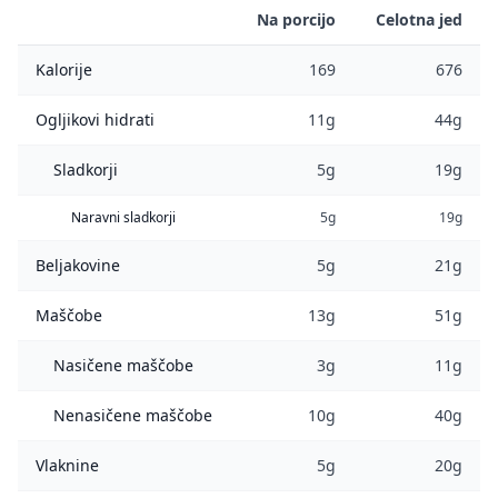
Na porcijo
Celotna jed
Kalorije
169
676
Ogljikovi hidrati
11g
44g
Sladkorji
5g
19g
Naravni sladkorji
5g
19g
Beljakovine
5g
21g
Maščobe
13g
51g
Nasičene maščobe
3g
11g
Nenasičene maščobe
10g
40g
Vlaknine
5g
20g