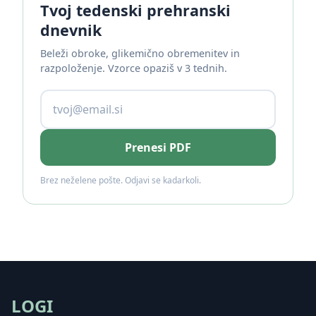
Tvoj tedenski prehranski
dnevnik
Beleži obroke, glikemično obremenitev in
razpoloženje. Vzorce opaziš v 3 tednih.
Prenesi PDF
Brez neželene pošte. Odjavi se kadarkoli.
LOGI