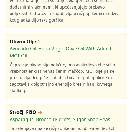
Polnozrnata gorčica vsebuje cela gorčična semena z
dodatnimi vlakninami, ki upočasnjujejo prebavo
ogljikovih hidratov in zagotavljajo nižji glikemični odziv
kot gladka dijonska gorčica.
Olivno Olje
→
Avocado Oil, Extra Virgin Olive Oil With Added
MCT Oil
Čeprav je olivno olje odlično, ima avokadovo olje višjo
vsebnost enkrat nenasičenih maščob, MCT olje pa se
presnavlja drugače – obide običajne poti glukoze in
zagotavlja dolgotrajno energijo brez nihanj krvnega
sladkorja.
StročJi FižOl
→
Asparagus, Broccoli Florets, Sugar Snap Peas
Ta zelenjava ima še nižjo glikemično obremenitev kot