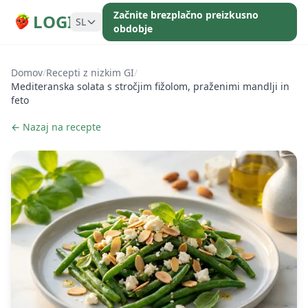
Začnite brezplačno preizkusno
LOGI
SL
obdobje
Domov
/
Recepti z nizkim GI
/
Mediteranska solata s stročjim fižolom, praženimi mandlji in
feto
← Nazaj na recepte