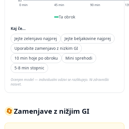
85
0 min
45 min
90 min
13
Ta obrok
Kaj če...
Jejte zelenjavo najprej
Jejte beljakovine najprej
Uporabite zamenjavo z nizkim GI
10 min hoje po obroku
Mini sprehodi
5-8 min stopnic
Ocenjen model — individualni odzivi se razlikujejo. Ni zdravniški
nasvet.
🔄
Zamenjave z nižjim GI