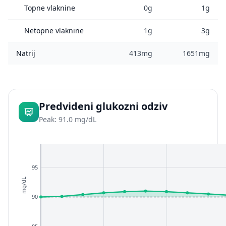
Topne vlaknine
0g
1g
Netopne vlaknine
1g
3g
Natrij
413mg
1651mg
Predvideni glukozni odziv
Peak: 91.0 mg/dL
95
mg/dL
90