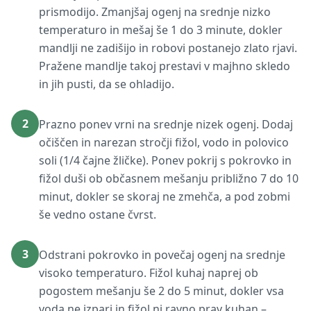
prismodijo. Zmanjšaj ogenj na srednje nizko
temperaturo in mešaj še 1 do 3 minute, dokler
mandlji ne zadišijo in robovi postanejo zlato rjavi.
Pražene mandlje takoj prestavi v majhno skledo
in jih pusti, da se ohladijo.
2
Prazno ponev vrni na srednje nizek ogenj. Dodaj
očiščen in narezan stročji fižol, vodo in polovico
soli (1/4 čajne žličke). Ponev pokrij s pokrovko in
fižol duši ob občasnem mešanju približno 7 do 10
minut, dokler se skoraj ne zmehča, a pod zobmi
še vedno ostane čvrst.
3
Odstrani pokrovko in povečaj ogenj na srednje
visoko temperaturo. Fižol kuhaj naprej ob
pogostem mešanju še 2 do 5 minut, dokler vsa
voda ne izpari in fižol ni ravno prav kuhan –