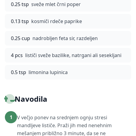
0.25 tsp
sveže mlet črni poper
0.13 tsp
kosmiči rdeče paprike
0.25 cup
nadrobljen feta sir, razdeljen
4 pcs
lističi sveže bazilike, natrgani ali sesekljani
0.5 tsp
limonina lupinica
👨‍🍳
Navodila
1
V večjo ponev na srednjem ognju stresi
mandljeve lističe. Praži jih med nenehnim
mešanjem približno 3 minute, da se ne