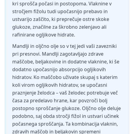
kri sprošča počasi in postopoma. Vlaknine v
stročjem fižolu tudi upočasnijo prebavo in
ustvarijo zaščito, ki preprečuje ostre skoke
glukoze, značilne za škrobno zelenjavo ali
rafinirane ogljikove hidrate.
Mandlji in oljčno olje so v tej jedi vaši zavezniki
pri presnovi. Mandlji zagotavljajo zdrave
maščobe, beljakovine in dodatne vlaknine, ki še
dodatno upočasnijo absorpcijo ogljikovih
hidratov. Ko maščobo uživate skupaj s katerim
koli virom ogljikovih hidratov, se upočasni
praznjenje želodca – vaš želodec potrebuje več
časa za predelavo hrane, kar povzroči bolj
postopno sproščanje glukoze. Oljčno olje deluje
podobno, saj obda stročji fižol in ustvari učinek
počasnega sproščanja. Ta kombinacija vlaknin,
zdravih maščob in beljakovin spremeni