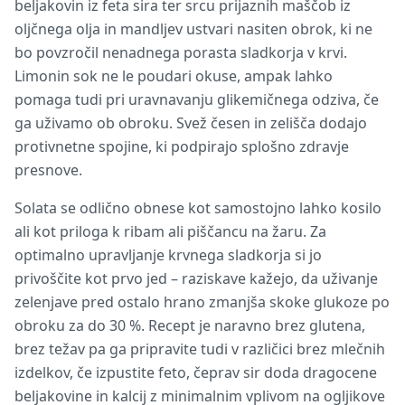
beljakovin iz feta sira ter srcu prijaznih maščob iz
oljčnega olja in mandljev ustvari nasiten obrok, ki ne
bo povzročil nenadnega porasta sladkorja v krvi.
Limonin sok ne le poudari okuse, ampak lahko
pomaga tudi pri uravnavanju glikemičnega odziva, če
ga uživamo ob obroku. Svež česen in zelišča dodajo
protivnetne spojine, ki podpirajo splošno zdravje
presnove.
Solata se odlično obnese kot samostojno lahko kosilo
ali kot priloga k ribam ali piščancu na žaru. Za
optimalno upravljanje krvnega sladkorja si jo
privoščite kot prvo jed – raziskave kažejo, da uživanje
zelenjave pred ostalo hrano zmanjša skoke glukoze po
obroku za do 30 %. Recept je naravno brez glutena,
brez težav pa ga pripravite tudi v različici brez mlečnih
izdelkov, če izpustite feto, čeprav sir doda dragocene
beljakovine in kalcij z minimalnim vplivom na ogljikove