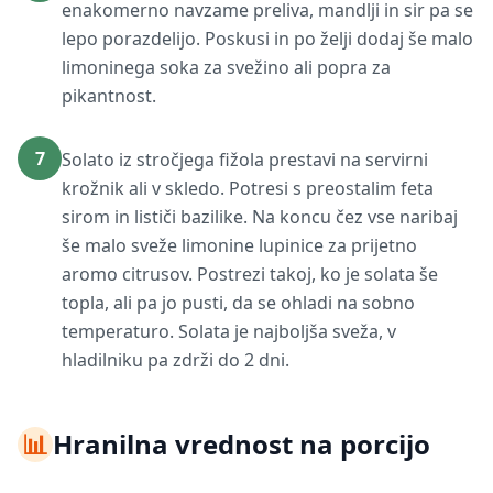
enakomerno navzame preliva, mandlji in sir pa se
lepo porazdelijo. Poskusi in po želji dodaj še malo
limoninega soka za svežino ali popra za
pikantnost.
7
Solato iz stročjega fižola prestavi na servirni
krožnik ali v skledo. Potresi s preostalim feta
sirom in lističi bazilike. Na koncu čez vse naribaj
še malo sveže limonine lupinice za prijetno
aromo citrusov. Postrezi takoj, ko je solata še
topla, ali pa jo pusti, da se ohladi na sobno
temperaturo. Solata je najboljša sveža, v
hladilniku pa zdrži do 2 dni.
📊
Hranilna vrednost na porcijo