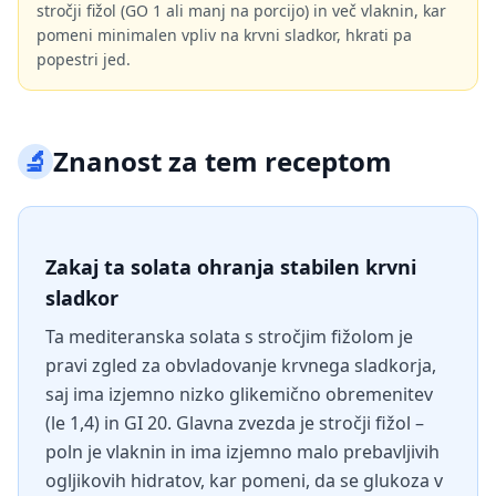
stročji fižol (GO 1 ali manj na porcijo) in več vlaknin, kar
pomeni minimalen vpliv na krvni sladkor, hkrati pa
popestri jed.
🔬
Znanost za tem receptom
Zakaj ta solata ohranja stabilen krvni
sladkor
Ta mediteranska solata s stročjim fižolom je
pravi zgled za obvladovanje krvnega sladkorja,
saj ima izjemno nizko glikemično obremenitev
(le 1,4) in GI 20. Glavna zvezda je stročji fižol –
poln je vlaknin in ima izjemno malo prebavljivih
ogljikovih hidratov, kar pomeni, da se glukoza v