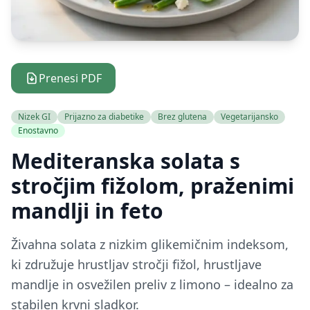
Prenesi PDF
Nizek GI
Prijazno za diabetike
Brez glutena
Vegetarijansko
Enostavno
Mediteranska solata s
stročjim fižolom, praženimi
mandlji in feto
Živahna solata z nizkim glikemičnim indeksom,
ki združuje hrustljav stročji fižol, hrustljave
mandlje in osvežilen preliv z limono – idealno za
stabilen krvni sladkor.