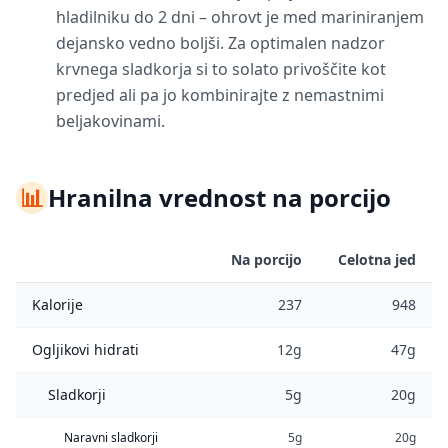
hladilniku do 2 dni – ohrovt je med mariniranjem
dejansko vedno boljši. Za optimalen nadzor
krvnega sladkorja si to solato privoščite kot
predjed ali pa jo kombinirajte z nemastnimi
beljakovinami.
📊
Hranilna vrednost na porcijo
Na porcijo
Celotna jed
Kalorije
237
948
Ogljikovi hidrati
12g
47g
Sladkorji
5g
20g
Naravni sladkorji
5g
20g