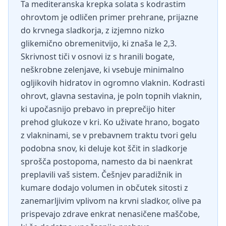
Ta mediteranska krepka solata s kodrastim
ohrovtom je odličen primer prehrane, prijazne
do krvnega sladkorja, z izjemno nizko
glikemično obremenitvijo, ki znaša le 2,3.
Skrivnost tiči v osnovi iz s hranili bogate,
neškrobne zelenjave, ki vsebuje minimalno
ogljikovih hidratov in ogromno vlaknin. Kodrasti
ohrovt, glavna sestavina, je poln topnih vlaknin,
ki upočasnijo prebavo in preprečijo hiter
prehod glukoze v kri. Ko uživate hrano, bogato
z vlakninami, se v prebavnem traktu tvori gelu
podobna snov, ki deluje kot ščit in sladkorje
sprošča postopoma, namesto da bi naenkrat
preplavili vaš sistem. Češnjev paradižnik in
kumare dodajo volumen in občutek sitosti z
zanemarljivim vplivom na krvni sladkor, olive pa
prispevajo zdrave enkrat nenasičene maščobe,