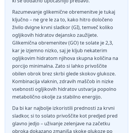
ki še dodatno upočasnijo prebavo.
Razumevanje glikemične obremenitve je tukaj
ključno – ne gre le za to, kako hitro določeno
živilo dvigne krvni sladkor (GI), temveč koliko
ogljikovih hidratov dejansko zaužijete.
Glikemična obremenitev (GO) te solate je 2,3,
kar je izjemno nizko, saj je kljub nekaterim
ogljikovim hidratom njihova skupna količina na
porcijo minimalna. Zato si lahko privoščite
obilen obrok brez skrbi glede skokov glukoze.
Kombinacija vlaknin, zdravih maščob in nizke
vsebnosti ogljikovih hidratov ustvarja popolno
metabolično okolje za stabilno energijo.
Da bi kar najbolje izkoristili prednosti za krvni
sladkor, si to solato privoščite kot predjed pred
glavno jedjo – uživanje zelenjave na začetku
obroka dokazano zmanjša skoke glukoze po