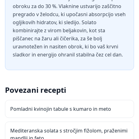
obroku za do 30 %. Vlaknine ustvarijo zaščitno
pregrado v želodcu, ki upočasni absorpcijo vseh
ogljikovih hidratov, ki sledijo. Solato
kombinirajte z virom beljakovin, kot sta
piščanec na žaru ali čičerika, za še bolj
uravnotežen in nasiten obrok, ki bo vaš krvni
sladkor in energijo ohranil stabilna čez cel dan.
Povezani recepti
Pomladni kvinojin tabule s kumaro in meto
Mediteranska solata s stročjim fižolom, praženimi
mandlji in feto