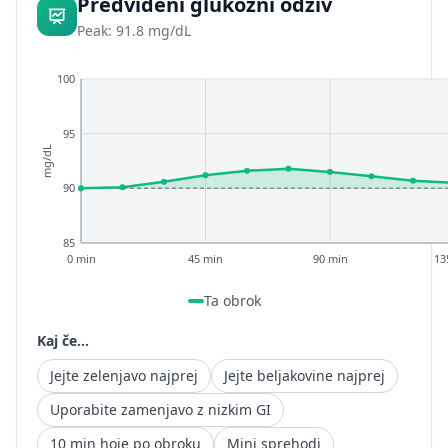
Predvideni glukozni odziv
Peak: 91.8 mg/dL
100
95
mg/dL
90
85
0 min
45 min
90 min
13
Ta obrok
Kaj če...
Jejte zelenjavo najprej
Jejte beljakovine najprej
Uporabite zamenjavo z nizkim GI
10 min hoje po obroku
Mini sprehodi