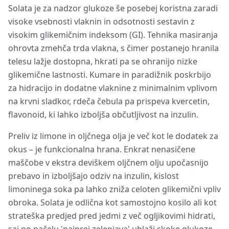
Solata je za nadzor glukoze še posebej koristna zaradi
visoke vsebnosti vlaknin in odsotnosti sestavin z
visokim glikemičnim indeksom (GI). Tehnika masiranja
ohrovta zmehča trda vlakna, s čimer postanejo hranila
telesu lažje dostopna, hkrati pa se ohranijo nizke
glikemične lastnosti. Kumare in paradižnik poskrbijo
za hidracijo in dodatne vlaknine z minimalnim vplivom
na krvni sladkor, rdeča čebula pa prispeva kvercetin,
flavonoid, ki lahko izboljša občutljivost na inzulin.
Preliv iz limone in oljčnega olja je več kot le dodatek za
okus – je funkcionalna hrana. Enkrat nenasičene
maščobe v ekstra deviškem oljčnem olju upočasnijo
prebavo in izboljšajo odziv na inzulin, kislost
limoninega soka pa lahko zniža celoten glikemični vpliv
obroka. Solata je odlična kot samostojno kosilo ali kot
strateška predjed pred jedmi z več ogljikovimi hidrati,