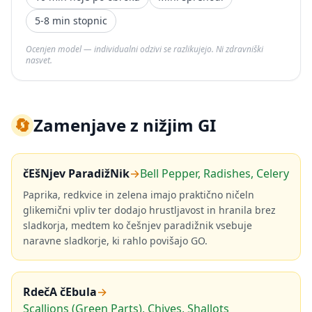
5-8 min stopnic
Ocenjen model — individualni odzivi se razlikujejo. Ni zdravniški
nasvet.
🔄
Zamenjave z nižjim GI
čEšNjev ParadižNik
→
Bell Pepper, Radishes, Celery
Paprika, redkvice in zelena imajo praktično ničeln
glikemični vpliv ter dodajo hrustljavost in hranila brez
sladkorja, medtem ko češnjev paradižnik vsebuje
naravne sladkorje, ki rahlo povišajo GO.
RdečA čEbula
→
Scallions (Green Parts), Chives, Shallots