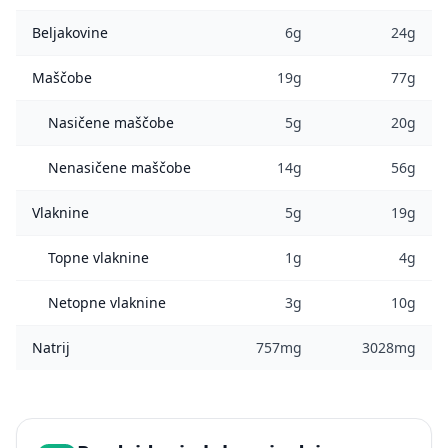
Beljakovine
6g
24g
Maščobe
19g
77g
Nasičene maščobe
5g
20g
Nenasičene maščobe
14g
56g
Vlaknine
5g
19g
Topne vlaknine
1g
4g
Netopne vlaknine
3g
10g
Natrij
757mg
3028mg