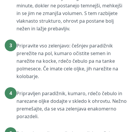
minute, dokler ne postanejo temnejši, mehkejši
in se jim ne zmanjša volumen. S tem razbijete
vlaknasto strukturo, ohrovt pa postane bolj
nežen in lažje prebavljiv.
3
Pripravite vso zelenjavo: češnjev paradižnik
prerežite na pol, kumaro očistite semen in
narežite na kocke, rdečo čebulo pa na tanke
polmesece. Če imate cele oljke, jih narežite na
kolobarje.
4
Pripravljen paradižnik, kumaro, rdečo čebulo in
narezane oljke dodajte v skledo k ohrovtu. Nežno
premešajte, da se vsa zelenjava enakomerno
porazdeli.