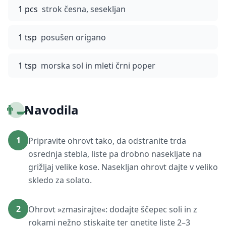
1 pcs
strok česna, sesekljan
1 tsp
posušen origano
1 tsp
morska sol in mleti črni poper
👨‍🍳
Navodila
1
Pripravite ohrovt tako, da odstranite trda
osrednja stebla, liste pa drobno nasekljate na
grižljaj velike kose. Nasekljan ohrovt dajte v veliko
skledo za solato.
2
Ohrovt »zmasirajte«: dodajte ščepec soli in z
rokami nežno stiskajte ter gnetite liste 2–3