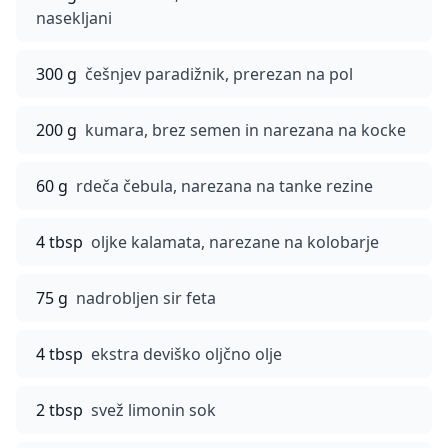
nasekljani
300 g
češnjev paradižnik, prerezan na pol
200 g
kumara, brez semen in narezana na kocke
60 g
rdeča čebula, narezana na tanke rezine
4 tbsp
oljke kalamata, narezane na kolobarje
75 g
nadrobljen sir feta
4 tbsp
ekstra deviško oljčno olje
2 tbsp
svež limonin sok