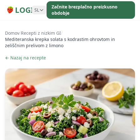
Začnite brezplačno preizkusno
LOGI
SL
obdobje
Domov
/
Recepti z nizkim GI
/
Mediteranska krepka solata s kodrastim ohrovtom in
zeliščnim prelivom z limono
← Nazaj na recepte