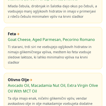
Mlada čebula, drobnjak in šalotka dajo okus po čebuli, a
vsebujejo manj ogljikovih hidratov in imajo v primerjavi
z rdečo čebulo minimalen vpliv na krvni sladkor
Feta
→
Goat Cheese, Aged Parmesan, Pecorino Romano
Ti starani, trdi siri ne vsebujejo ogljikovih hidratov in
nimajo glikemičnega vpliva, medtem ko feta vsebuje
sledove laktoze, ki lahko minimalno vpliva na krvni
sladkor
Olivno Olje
→
Avocado Oil, Macadamia Nut Oil, Extra Virgin Olive
Oil With MCT Oil
Ta olja imajo enak, ničelni glikemični vpliv, vendar
avokadovo olje in olje makadamije vsebujeta dodatne