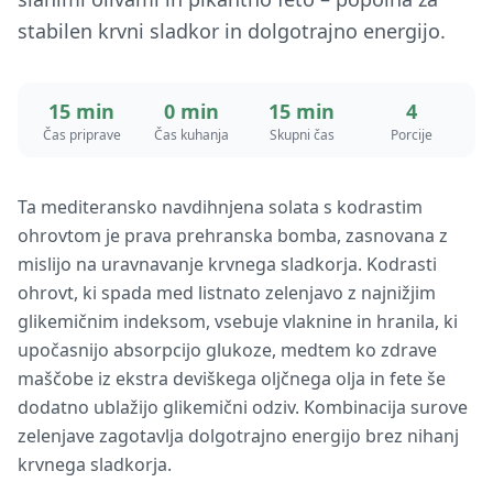
stabilen krvni sladkor in dolgotrajno energijo.
15 min
0 min
15 min
4
Čas priprave
Čas kuhanja
Skupni čas
Porcije
Ta mediteransko navdihnjena solata s kodrastim
ohrovtom je prava prehranska bomba, zasnovana z
mislijo na uravnavanje krvnega sladkorja. Kodrasti
ohrovt, ki spada med listnato zelenjavo z najnižjim
glikemičnim indeksom, vsebuje vlaknine in hranila, ki
upočasnijo absorpcijo glukoze, medtem ko zdrave
maščobe iz ekstra deviškega oljčnega olja in fete še
dodatno ublažijo glikemični odziv. Kombinacija surove
zelenjave zagotavlja dolgotrajno energijo brez nihanj
krvnega sladkorja.