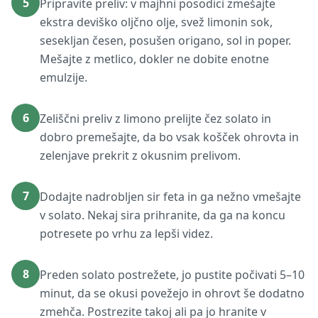
5
Pripravite preliv: v majhni posodici zmešajte
ekstra deviško oljčno olje, svež limonin sok,
sesekljan česen, posušen origano, sol in poper.
Mešajte z metlico, dokler ne dobite enotne
emulzije.
6
Zeliščni preliv z limono prelijte čez solato in
dobro premešajte, da bo vsak košček ohrovta in
zelenjave prekrit z okusnim prelivom.
7
Dodajte nadrobljen sir feta in ga nežno vmešajte
v solato. Nekaj sira prihranite, da ga na koncu
potresete po vrhu za lepši videz.
8
Preden solato postrežete, jo pustite počivati 5–10
minut, da se okusi povežejo in ohrovt še dodatno
zmehča. Postrezite takoj ali pa jo hranite v