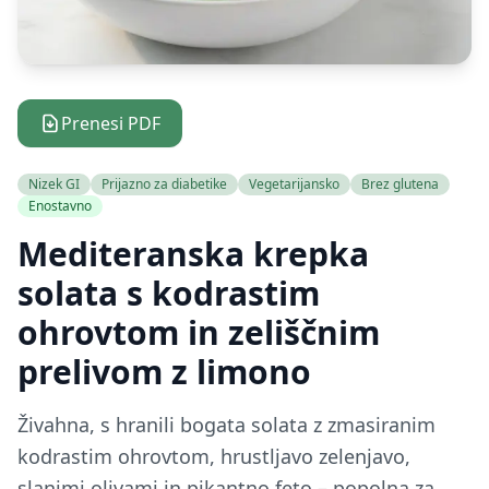
Prenesi PDF
Nizek GI
Prijazno za diabetike
Vegetarijansko
Brez glutena
Enostavno
Mediteranska krepka
solata s kodrastim
ohrovtom in zeliščnim
prelivom z limono
Živahna, s hranili bogata solata z zmasiranim
kodrastim ohrovtom, hrustljavo zelenjavo,
slanimi olivami in pikantno feto – popolna za