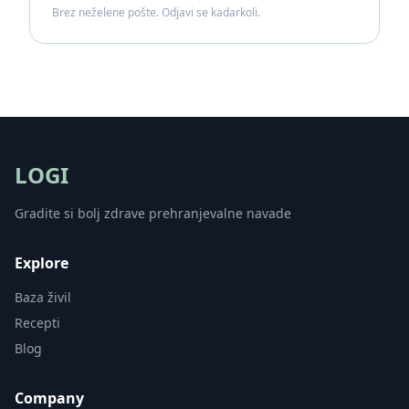
Brez neželene pošte. Odjavi se kadarkoli.
LOGI
Gradite si bolj zdrave prehranjevalne navade
Explore
Baza živil
Recepti
Blog
Company