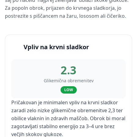
saj po načelu 'najprej zelenjava' ublaži skoke glukoze.
Za popoln obrok, prijazen do krvnega sladkorja, jo
postrezite s piščancem na žaru, lososom ali čičeriko.
Vpliv na krvni sladkor
2.3
Glikemična obremenitev
LOW
Pričakovan je minimalen vpliv na krvni sladkor
zaradi zelo nizke glikemične obremenitve 2,3 ter
obilice vlaknin in zdravih maščob. Obrok bi moral
zagotavljati stabilno energijo za 3–4 ure brez
večjih skokov glukoze.