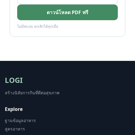
ดาวน์โหลด PDF ฟรี
ไม่มีสแปม ยกเลิกได้ทุกเมื่อ
LOGI
สร้างนิสัยการกินที่ดีต่อสุขภาพ
Explore
ฐานข้อมูลอาหาร
สูตรอาหาร