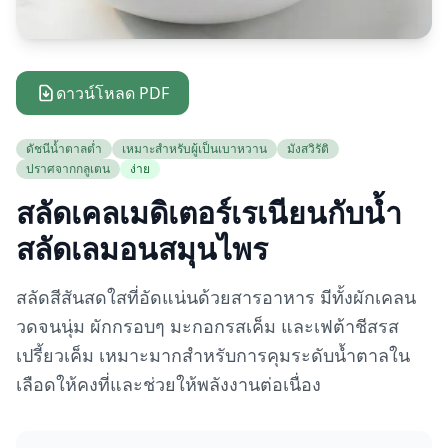
ดาวน์โหลด PDF
ดัชนีน้ำตาลต่ำ
เหมาะสำหรับผู้เป็นเบาหวาน
มังสวิรัติ
ปราศจากกลูเตน
ง่าย
สลัดเคลเมดิเตอร์เรเนียนกับน้ำ
สลัดเลมอนสมุนไพร
สลัดสีสันสดใสที่อัดแน่นด้วยสารอาหาร มีทั้งผักเคลน
วดจนนุ่ม ผักกรอบๆ มะกอกรสเค็ม และเฟต้าชีสรส
เปรี้ยวเค็ม เหมาะมากสำหรับการคุมระดับน้ำตาลใน
เลือดให้คงที่และช่วยให้พลังงานต่อเนื่อง