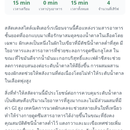
15 min
0 min
15 min
4
เวลาเตรียม
เวลาปรุงอาหาร
เวลาทั้งหมด
จำนวนที่เสิร์ฟ
สลัดเคลสไตล์เมดิเตอร์เรเนียนจานนี้คือแหล่งรวมสารอาหาร
ชั้นยอดที่ออกแบบมาเพื่อรักษาสมดุลของน้ำตาลในเลือดโดย
เฉพาะ ผักเคลเป็นหนึ่งในผักใบเขียวที่มีดัชนีน้ำตาลต่ำที่สุด มี
ใยอาหารและสารอาหารที่ช่วยชะลอการดูดซึมกลูโคส ใน
ขณะที่ไขมันดีจากน้ำมันมะกอกบริสุทธิ์และเฟต้าชีสจะช่วย
ลดการตอบสนองต่อระดับน้ำตาลให้ดียิ่งขึ้น การผสมผสาน
ของผักสดช่วยให้พลังงานที่ต่อเนื่องโดยไม่ทำให้ระดับน้ำตาล
ในเลือดพุ่งสูง
สิ่งที่ทำให้สลัดจานนี้มีประโยชน์ต่อการควบคุมระดับน้ำตาล
เป็นพิเศษคือปริมาณใยอาหารที่สูงมากและไม่มีส่วนผสมที่มี
ค่า GI สูง เทคนิคการนวดผักเคลจะช่วยสลายเส้นใยที่เหนียว
ทำให้ร่างกายดูดซึมสารอาหารได้ง่ายขึ้นในขณะที่ยังคง
คุณสมบัติดัชนีน้ำตาลต่ำไว้ แตงกวาและมะเขือเทศช่วยเพิ่ม