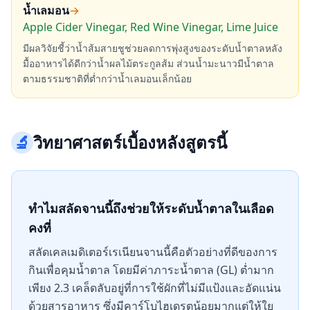
น้ำเลมอน
→
Apple Cider Vinegar, Red Wine Vinegar, Lime Juice
มีผลวิจัยชี้ว่าน้ำส้มสายชูช่วยลดการพุ่งสูงของระดับน้ำตาลหลัง
มื้ออาหารได้ดีกว่าน้ำผลไม้ตระกูลส้ม ส่วนน้ำมะนาวมีน้ำตาล
ตามธรรมชาติที่ต่ำกว่าน้ำเลมอนเล็กน้อย
🔬
วิทยาศาสตร์เบื้องหลังสูตรนี้
ทำไมสลัดจานนี้ถึงช่วยให้ระดับน้ำตาลในเลือด
คงที่
สลัดเคลเมดิเตอร์เรเนียนจานนี้คือตัวอย่างที่ดีของการ
กินเพื่อคุมน้ำตาล โดยมีค่าภาระน้ำตาล (GL) ต่ำมาก
เพียง 2.3 เคล็ดลับอยู่ที่การใช้ผักที่ไม่มีแป้งและอัดแน่น
ด้วยสารอาหาร ซึ่งมีคาร์โบไฮเดรตน้อยมากแต่ให้ใย