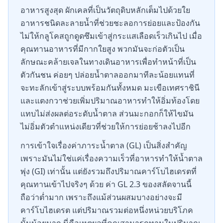
อาหารสูงสุด ผักเคลที่เป็นวัตถุดิบหลักเต็มไปด้วยใย
อาหารชนิดละลายน้ำที่ช่วยชะลอการย่อยและป้องกัน
ไม่ให้กลูโคสถูกดูดซึมเข้าสู่กระแสเลือดเร็วเกินไป เมื่อ
คุณทานอาหารที่มีกากใยสูง พวกมันจะก่อตัวเป็น
ลักษณะคล้ายเจลในทางเดินอาหารเพื่อทำหน้าที่เป็น
ตัวกันชน ค่อยๆ ปล่อยน้ำตาลออกมาทีละน้อยแทนที่
จะทะลักเข้าสู่ระบบพร้อมกันทั้งหมด มะเขือเทศราชินี
และแตงกวาช่วยเพิ่มปริมาณอาหารทำให้อิ่มท้องโดย
แทบไม่ส่งผลต่อระดับน้ำตาล ส่วนมะกอกก็ให้ไขมัน
ไม่อิ่มตัวตำแหน่งเดียวที่ช่วยให้การย่อยช้าลงไปอีก
การเข้าใจเรื่องค่าภาระน้ำตาล (GL) เป็นสิ่งสำคัญ
เพราะมันไม่ใช่แค่เรื่องความเร็วที่อาหารทำให้น้ำตาล
พุ่ง (GI) เท่านั้น แต่ยังรวมถึงปริมาณคาร์โบไฮเดรตที่
คุณทานเข้าไปจริงๆ ด้วย ค่า GL 2.3 ของสลัดจานนี้
ถือว่าต่ำมาก เพราะถึงแม้ส่วนผสมบางอย่างจะมี
คาร์โบไฮเดรต แต่ปริมาณรวมต่อหนึ่งหน่วยบริโภค