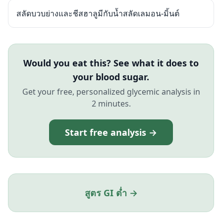
สลัดบวบย่างและชีสฮาลูมีกับน้ำสลัดเลมอน-มิ้นต์
Would you eat this? See what it does to
your blood sugar.
Get your free, personalized glycemic analysis in
2 minutes.
Start free analysis →
สูตร GI ต่ำ →