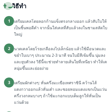
👨‍🍳
วิธีทำ
1
เตรียมเคลโดยลอกก้านแข็งตรงกลางออก แล้วสับใบให้
เป็นชิ้นพอดีคำ จากนั้นใส่เคลที่สับแล้วลงในชามสลัดใบ
ใหญ่
2
นวดเคลโดยโรยเกลือลงไปเล็กน้อย แล้วใช้มือนวดและ
ขยำใบเบาๆ ประมาณ 2-3 นาที จนใบมีสีเข้มขึ้น นุ่มลง
และยุบตัวลง วิธีนี้จะช่วยทำลายเส้นใยที่เหนียว ทำให้เค
ลนุ่มขึ้นและย่อยง่าย
3
เตรียมผักต่างๆ: หั่นครึ่งมะเขือเทศราชินี คว้านไส้
แตงกวาออกแล้วหั่นเต๋า และซอยหอมแดงแขกเป็นแว่น
ครึ่งวงกลมบางๆ ถ้าใช้มะกอกแบบเต็มลูกให้หั่นเป็น
แว่นด้วย