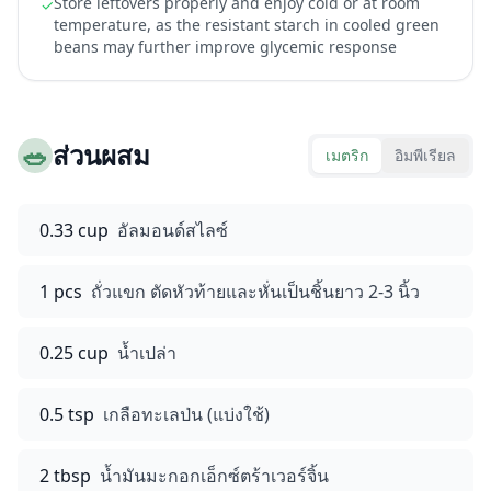
Store leftovers properly and enjoy cold or at room
✓
temperature, as the resistant starch in cooled green
beans may further improve glycemic response
🥗
ส่วนผสม
เมตริก
อิมพีเรียล
0.33 cup
อัลมอนด์สไลซ์
1 pcs
ถั่วแขก ตัดหัวท้ายและหั่นเป็นชิ้นยาว 2-3 นิ้ว
0.25 cup
น้ำเปล่า
0.5 tsp
เกลือทะเลป่น (แบ่งใช้)
2 tbsp
น้ำมันมะกอกเอ็กซ์ตร้าเวอร์จิ้น