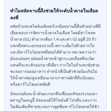
ทำไมสลัดจานนี้ถึงช่วยให้ระดับน้ำตาลในเลือด
คงที่
สลัดถั่วแขกสไตล์เมดิเตอร์เรเนียนจานนี้คือตัวอย่างที่ดี
เยี่ยมของการจัดการน้ำตาลในเลือด โดยมีค่าโหลด
น้ำตาล (GL) ต่ำมากเพียง 1.4 และค่า GI อยู่ที่ 20 ถั่ว
แขกคือพระเอกของจานนี้ เพราะเต็มไปด้วยกากใย
และมีคาร์โบไฮเดรตที่ย่อยได้ต่ำมาก หมายความว่า
มันจะค่อยๆ ปล่อยน้ำตาลเข้าสู่กระแสเลือดทีละนิด
แทนที่จะทะลักออกมาทีเดียว กากใยในถั่วแขกยังช่วย
ชะลอการย่อยอาหาร ทำหน้าที่เป็นตัวช่วยป้องกันไม่
ให้น้ำตาลพุ่งสูงเหมือนเวลาเราทานผักที่มีแป้งเยอะ
หรือคาร์โบไฮเดรตขัดสี
อัลมอนด์และน้ำมันมะกอกคือเพื่อนแท้ของระบบเผา
ผลาญในเมนูนี้ อัลมอนด์ให้ไขมันดี โปรตีน และกาก
ใยเพิ่มเติมที่ช่วยชะลอการดูดซึมคาร์โบไฮเดรตให้ช้า