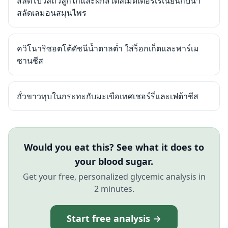
สลัดโบวล์ถั่วลูกไก่และผักสไตล์เมดิเตอร์เรเนียนกับน้ำ
สลัดเลมอนสมุนไพร
ควิโนาริซอตโต้ดัชนีน้ำตาลต่ำ ใส่ร็อกเก็ตและพาร์เม
ซานชีส
ถั่วขาวทุบในกระทะกับมะเขือเทศเชอร์รี่และเฟต้าชีส
Would you eat this? See what it does to
your blood sugar.
Get your free, personalized glycemic analysis in
2 minutes.
Start free analysis →