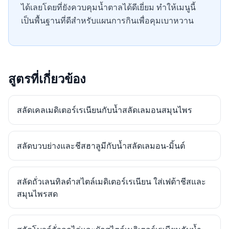
ได้เลยโดยที่ยังควบคุมน้ำตาลได้ดีเยี่ยม ทำให้เมนูนี้
เป็นพื้นฐานที่ดีสำหรับแผนการกินเพื่อคุมเบาหวาน
สูตรที่เกี่ยวข้อง
สลัดเคลเมดิเตอร์เรเนียนกับน้ำสลัดเลมอนสมุนไพร
สลัดบวบย่างและชีสฮาลูมีกับน้ำสลัดเลมอน-มิ้นต์
สลัดถั่วเลนทิลดำสไตล์เมดิเตอร์เรเนียน ใส่เฟต้าชีสและ
สมุนไพรสด