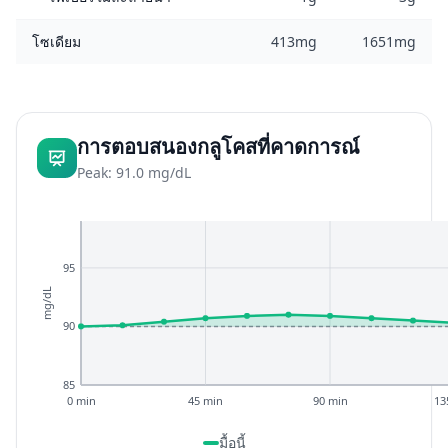
โซเดียม
413mg
1651mg
การตอบสนองกลูโคสที่คาดการณ์
Peak: 91.0 mg/dL
95
mg/dL
90
85
0 min
45 min
90 min
13
มื้อนี้