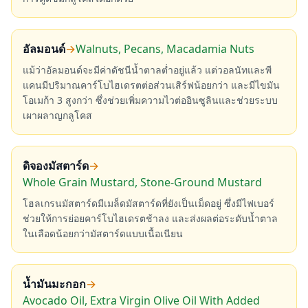
อัลมอนด์
→
Walnuts, Pecans, Macadamia Nuts
แม้ว่าอัลมอนด์จะมีค่าดัชนีน้ำตาลต่ำอยู่แล้ว แต่วอลนัทและพี
แคนมีปริมาณคาร์โบไฮเดรตต่อส่วนเสิร์ฟน้อยกว่า และมีไขมัน
โอเมก้า 3 สูงกว่า ซึ่งช่วยเพิ่มความไวต่ออินซูลินและช่วยระบบ
เผาผลาญกลูโคส
ดิจองมัสตาร์ด
→
Whole Grain Mustard, Stone-Ground Mustard
โฮลเกรนมัสตาร์ดมีเมล็ดมัสตาร์ดที่ยังเป็นเม็ดอยู่ ซึ่งมีไฟเบอร์
ช่วยให้การย่อยคาร์โบไฮเดรตช้าลง และส่งผลต่อระดับน้ำตาล
ในเลือดน้อยกว่ามัสตาร์ดแบบเนื้อเนียน
น้ำมันมะกอก
→
Avocado Oil, Extra Virgin Olive Oil With Added