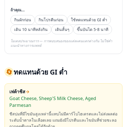
ถ้าคุณ...
กินผักก่อน
กินโปรตีนก่อน
ใช้ทดแทนด้วย GI ต่ำ
เดิน 10 นาทีหลังกิน
เดินสั้นๆ
ขึ้นบันได 5-8 นาที
โมเดลประมาณการ — การตอบสนองของแต่ละคนแตกต่างกัน ไม่ใช่คำ
แนะนำทางการแพทย์
🔄
ทดแทนด้วย GI ต่ำ
เฟต้าชีส
→
Goat Cheese, Sheep'S Milk Cheese, Aged
Parmesan
ชีสบ่มที่มีไขมันสูงเหล่านี้แทบไม่มีคาร์โบไฮเดรตและไม่ส่งผลต่อ
ระดับน้ำตาลในเลือดเลย แถมยังมีโปรตีนและไขมันที่ช่วยชะลอ
การดูดซึมกลูโคสได้อีกด้วย