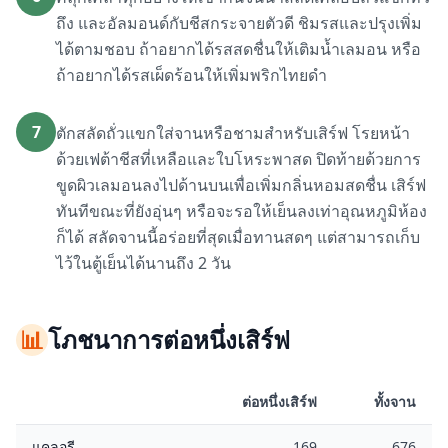
ถึง และอัลมอนด์กับชีสกระจายตัวดี ชิมรสและปรุงเพิ่ม
ได้ตามชอบ ถ้าอยากได้รสสดชื่นให้เติมน้ำเลมอน หรือ
ถ้าอยากได้รสเผ็ดร้อนให้เพิ่มพริกไทยดำ
7
ตักสลัดถั่วแขกใส่จานหรือชามสำหรับเสิร์ฟ โรยหน้า
ด้วยเฟต้าชีสที่เหลือและใบโหระพาสด ปิดท้ายด้วยการ
ขูดผิวเลมอนลงไปด้านบนเพื่อเพิ่มกลิ่นหอมสดชื่น เสิร์ฟ
ทันทีขณะที่ยังอุ่นๆ หรือจะรอให้เย็นลงเท่าอุณหภูมิห้อง
ก็ได้ สลัดจานนี้อร่อยที่สุดเมื่อทานสดๆ แต่สามารถเก็บ
ไว้ในตู้เย็นได้นานถึง 2 วัน
📊
โภชนาการต่อหนึ่งเสิร์ฟ
ต่อหนึ่งเสิร์ฟ
ทั้งจาน
แคลอรี
169
676