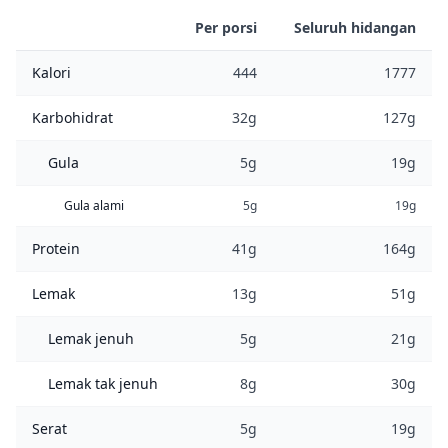
Per porsi
Seluruh hidangan
Kalori
444
1777
Karbohidrat
32g
127g
Gula
5g
19g
Gula alami
5g
19g
Protein
41g
164g
Lemak
13g
51g
Lemak jenuh
5g
21g
Lemak tak jenuh
8g
30g
Serat
5g
19g