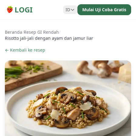
LOGI
ID
Mulai Uji Coba Gratis
Beranda
/
Resep GI Rendah
/
Risotto jali-jali dengan ayam dan jamur liar
← Kembali ke resep