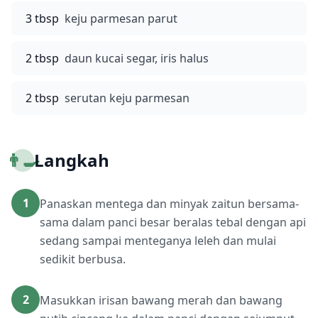
3 tbsp
keju parmesan parut
2 tbsp
daun kucai segar, iris halus
2 tbsp
serutan keju parmesan
👨‍🍳
Langkah
1
Panaskan mentega dan minyak zaitun bersama-
sama dalam panci besar beralas tebal dengan api
sedang sampai menteganya leleh dan mulai
sedikit berbusa.
2
Masukkan irisan bawang merah dan bawang