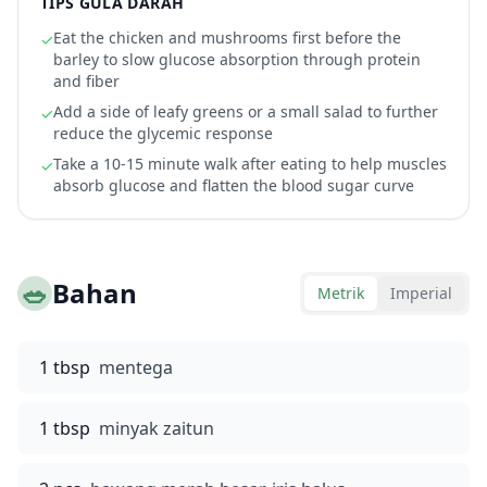
TIPS GULA DARAH
Eat the chicken and mushrooms first before the
✓
barley to slow glucose absorption through protein
and fiber
Add a side of leafy greens or a small salad to further
✓
reduce the glycemic response
Take a 10-15 minute walk after eating to help muscles
✓
absorb glucose and flatten the blood sugar curve
🥗
Bahan
Metrik
Imperial
1 tbsp
mentega
1 tbsp
minyak zaitun