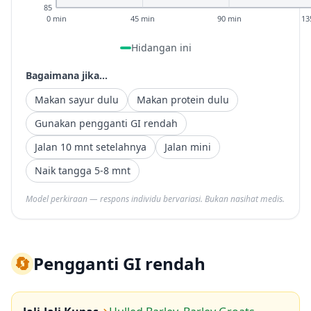
85
0 min
45 min
90 min
13
Hidangan ini
Bagaimana jika...
Makan sayur dulu
Makan protein dulu
Gunakan pengganti GI rendah
Jalan 10 mnt setelahnya
Jalan mini
Naik tangga 5-8 mnt
Model perkiraan — respons individu bervariasi. Bukan nasihat medis.
🔄
Pengganti GI rendah