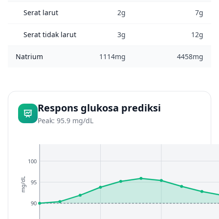
Serat larut
2g
7g
Serat tidak larut
3g
12g
Natrium
1114mg
4458mg
Respons glukosa prediksi
Peak: 95.9 mg/dL
100
mg/dL
95
90