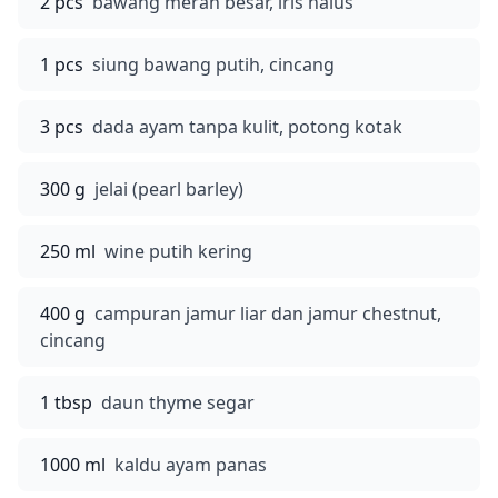
2 pcs
bawang merah besar, iris halus
1 pcs
siung bawang putih, cincang
3 pcs
dada ayam tanpa kulit, potong kotak
300 g
jelai (pearl barley)
250 ml
wine putih kering
400 g
campuran jamur liar dan jamur chestnut,
cincang
1 tbsp
daun thyme segar
1000 ml
kaldu ayam panas