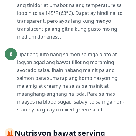
ang tinidor at umabot na ang temperature sa
loob nito sa 145°F (63°C). Dapat ay hindi na ito
transparent, pero ayos lang kung medyo
translucent pa ang gitna kung gusto mo ng
medium doneness.
8
Ilipat ang luto nang salmon sa mga plato at
lagyan agad ang bawat fillet ng maraming
avocado salsa. Ihain habang mainit pa ang
salmon para sumarap ang kombinasyon ng
malamig at creamy na salsa sa mainit at
maanghang-anghang na isda. Para sa mas
maayos na blood sugar, isabay ito sa mga non-
starchy na gulay o mixed green salad.
📊
Nutrisyon bawat serving