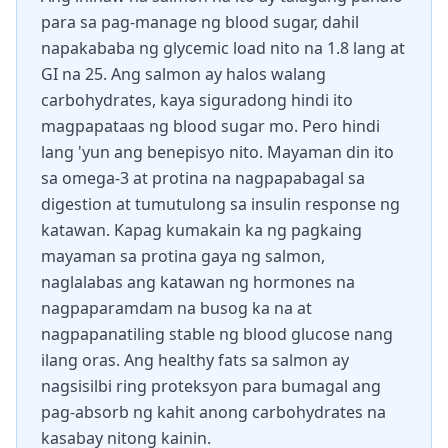
para sa pag-manage ng blood sugar, dahil
napakababa ng glycemic load nito na 1.8 lang at
GI na 25. Ang salmon ay halos walang
carbohydrates, kaya siguradong hindi ito
magpapataas ng blood sugar mo. Pero hindi
lang 'yun ang benepisyo nito. Mayaman din ito
sa omega-3 at protina na nagpapabagal sa
digestion at tumutulong sa insulin response ng
katawan. Kapag kumakain ka ng pagkaing
mayaman sa protina gaya ng salmon,
naglalabas ang katawan ng hormones na
nagpaparamdam na busog ka na at
nagpapanatiling stable ng blood glucose nang
ilang oras. Ang healthy fats sa salmon ay
nagsisilbi ring proteksyon para bumagal ang
pag-absorb ng kahit anong carbohydrates na
kasabay nitong kainin.