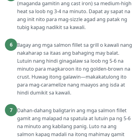
(maganda gamitin ang cast iron) sa medium-high
heat sa loob ng 3-4 na minuto. Dapat ay sapat na
ang init nito para mag-sizzle agad ang patak ng
tubig kapag nadikit sa kawali.
6
Ilagay ang mga salmon fillet sa grill o kawali nang
nakaharap sa itaas ang bahaging may balat.
Lutuin nang hindi ginagalaw sa loob ng 5-6 na
minuto para magkaroon ito ng golden-brown na
crust. Huwag itong galawin—makakatulong ito
para mag-caramelize nang maayos ang isda at
hindi dumikit sa kawali.
7
Dahan-dahang baligtarin ang mga salmon fillet
gamit ang malapad na spatula at lutuin pa ng 5-6
na minuto ang kabilang panig. Luto na ang
salmon kapag madali na itong mahimay gamit