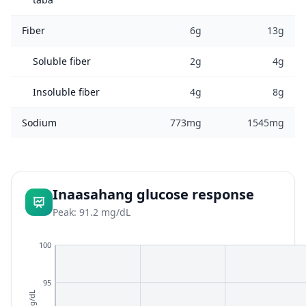
Fiber
6g
13g
Soluble fiber
2g
4g
Insoluble fiber
4g
8g
Sodium
773mg
1545mg
Inaasahang glucose response
Peak: 91.2 mg/dL
100
95
mg/dL