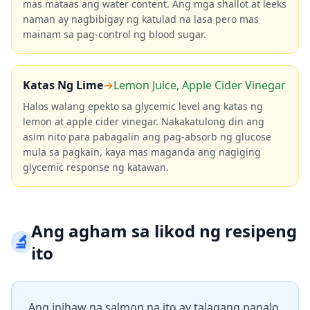
mas mataas ang water content. Ang mga shallot at leeks
naman ay nagbibigay ng katulad na lasa pero mas
mainam sa pag-control ng blood sugar.
Katas Ng Lime
→
Lemon Juice, Apple Cider Vinegar
Halos walang epekto sa glycemic level ang katas ng
lemon at apple cider vinegar. Nakakatulong din ang
asim nito para pabagalin ang pag-absorb ng glucose
mula sa pagkain, kaya mas maganda ang nagiging
glycemic response ng katawan.
Ang agham sa likod ng resipeng
🔬
ito
Ang inihaw na salmon na ito ay talagang panalo