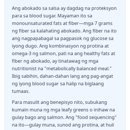
Ang abokado sa salsa ay dagdag na proteksyon
para sa blood sugar. Mayaman ito sa
monounsaturated fats at fiber—mga 7 grams
ng fiber sa kalahating abokado. Ang fiber na ito
ang nagpapabagal sa pagpasok ng glucose sa
iyong dugo. Ang kombinasyon ng protina at
omega-3 ng salmon, pati na ang healthy fats at
fiber ng abokado, ay tinatawag ng mga
nutritionist na "metabolically balanced meal."
Ibig sabihin, dahan-dahan lang ang pag-angat
ng iyong blood sugar sa halip na biglaang
tumaas.
Para masulit ang benepisyo nito, subukang
kumain muna ng mga leafy greens o inihaw na
gulay bago ang salmon. Ang "food sequencing"
na ito—gulay muna, sunod ang protina, at huli