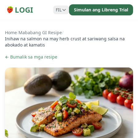
LOGI
FIL
Simulan ang Libreng Trial
Home
/
Mababang GI Resipe
/
Inihaw na salmon na may herb crust at sariwang salsa na
abokado at kamatis
← Bumalik sa mga resipe