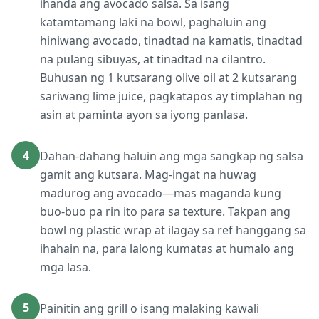
ihanda ang avocado salsa. Sa isang
katamtamang laki na bowl, paghaluin ang
hiniwang avocado, tinadtad na kamatis, tinadtad
na pulang sibuyas, at tinadtad na cilantro.
Buhusan ng 1 kutsarang olive oil at 2 kutsarang
sariwang lime juice, pagkatapos ay timplahan ng
asin at paminta ayon sa iyong panlasa.
4
Dahan-dahang haluin ang mga sangkap ng salsa
gamit ang kutsara. Mag-ingat na huwag
madurog ang avocado—mas maganda kung
buo-buo pa rin ito para sa texture. Takpan ang
bowl ng plastic wrap at ilagay sa ref hanggang sa
ihahain na, para lalong kumatas at humalo ang
mga lasa.
5
Painitin ang grill o isang malaking kawali