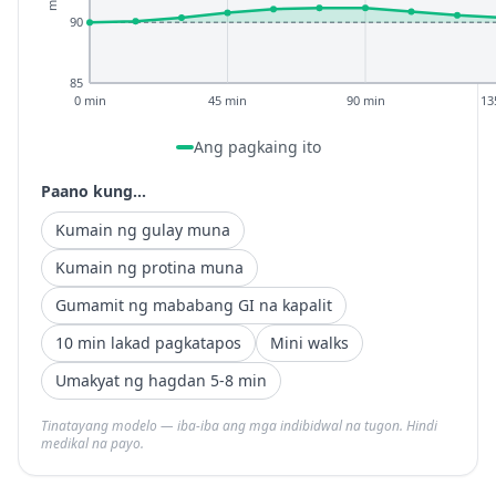
90
85
0 min
45 min
90 min
13
Ang pagkaing ito
Paano kung...
Kumain ng gulay muna
Kumain ng protina muna
Gumamit ng mababang GI na kapalit
10 min lakad pagkatapos
Mini walks
Umakyat ng hagdan 5-8 min
Tinatayang modelo — iba-iba ang mga indibidwal na tugon. Hindi
medikal na payo.