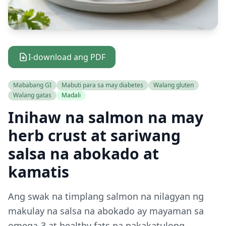
I-download ang PDF
Mababang GI
Mabuti para sa may diabetes
Walang gluten
Walang gatas
Madali
Inihaw na salmon na may
herb crust at sariwang
salsa na abokado at
kamatis
Ang swak na timplang salmon na nilagyan ng
makulay na salsa na abokado ay mayaman sa
omega-3 at healthy fats na nakakatulong