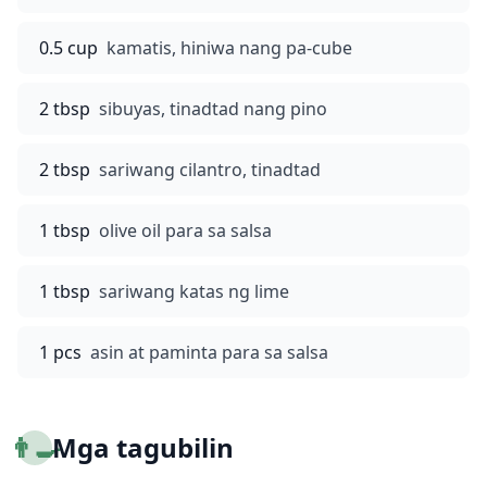
0.5 cup
kamatis, hiniwa nang pa-cube
2 tbsp
sibuyas, tinadtad nang pino
2 tbsp
sariwang cilantro, tinadtad
1 tbsp
olive oil para sa salsa
1 tbsp
sariwang katas ng lime
1 pcs
asin at paminta para sa salsa
👨‍🍳
Mga tagubilin