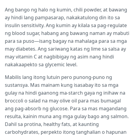
Ang bango ng halo ng kumin, chili powder, at bawang
ay hindi lang pampasarap, nakakatulong din ito sa
insulin sensitivity. Ang kumin ay kilala sa pag-regulate
ng blood sugar, habang ang bawang naman ay mabuti
para sa puso—isang bagay na mahalaga para sa mga
may diabetes. Ang sariwang katas ng lime sa salsa ay
may vitamin C at nagbibigay ng asim nang hindi
nakakaapekto sa glycemic level.
Mabilis lang itong lutuin pero punong-puno ng
sustansya. Mas mainam kung isasabay ito sa mga
gulay na hindi gaanong ma-starch gaya ng inihaw na
broccoli o salad na may olive oil para mas bumagal
ang pag-absorb ng glucose. Para sa mas magandang
resulta, kainin muna ang mga gulay bago ang salmon.
Dahil sa protina, healthy fats, at kaunting
carbohydrates, perpekto itong tanghalian o hapunan