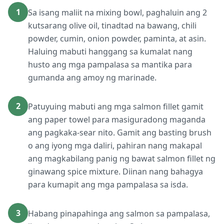
1
Sa isang maliit na mixing bowl, paghaluin ang 2
kutsarang olive oil, tinadtad na bawang, chili
powder, cumin, onion powder, paminta, at asin.
Haluing mabuti hanggang sa kumalat nang
husto ang mga pampalasa sa mantika para
gumanda ang amoy ng marinade.
2
Patuyuing mabuti ang mga salmon fillet gamit
ang paper towel para masiguradong maganda
ang pagkaka-sear nito. Gamit ang basting brush
o ang iyong mga daliri, pahiran nang makapal
ang magkabilang panig ng bawat salmon fillet ng
ginawang spice mixture. Diinan nang bahagya
para kumapit ang mga pampalasa sa isda.
3
Habang pinapahinga ang salmon sa pampalasa,