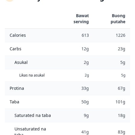
Bawat
Buong
serving
putahe
Calories
613
1226
Carbs
12g
23g
Asukal
2g
5g
Likas na asukal
2g
5g
Protina
33g
67g
Taba
50g
101g
Saturated na taba
9g
18g
Unsaturated na
41g
83g
taba