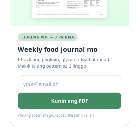
LIBRENG PDF — 3 PAHINA
Weekly food journal mo
I-track ang pagkain, glycemic load at mood.
Makikita ang pattern sa 3 linggo.
Kunin ang PDF
Walang spam. Mag-unsubscribe kahit kailan.