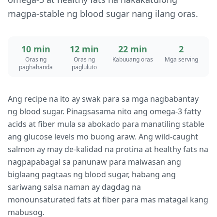
magpa-stable ng blood sugar nang ilang oras.
10 min
12 min
22 min
2
Oras ng
Oras ng
Kabuuang oras
Mga serving
paghahanda
pagluluto
Ang recipe na ito ay swak para sa mga nagbabantay
ng blood sugar. Pinagsasama nito ang omega-3 fatty
acids at fiber mula sa abokado para manatiling stable
ang glucose levels mo buong araw. Ang wild-caught
salmon ay may de-kalidad na protina at healthy fats na
nagpapabagal sa panunaw para maiwasan ang
biglaang pagtaas ng blood sugar, habang ang
sariwang salsa naman ay dagdag na
monounsaturated fats at fiber para mas matagal kang
mabusog.