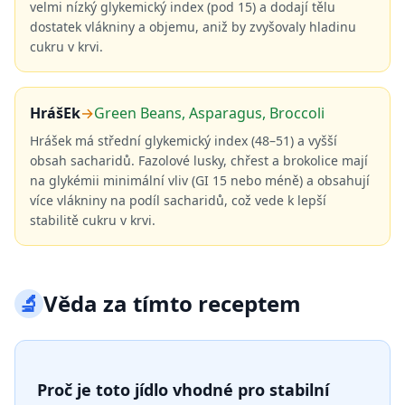
velmi nízký glykemický index (pod 15) a dodají tělu
dostatek vlákniny a objemu, aniž by zvyšovaly hladinu
cukru v krvi.
HrášEk
→
Green Beans, Asparagus, Broccoli
Hrášek má střední glykemický index (48–51) a vyšší
obsah sacharidů. Fazolové lusky, chřest a brokolice mají
na glykémii minimální vliv (GI 15 nebo méně) a obsahují
více vlákniny na podíl sacharidů, což vede k lepší
stabilitě cukru v krvi.
🔬
Věda za tímto receptem
Proč je toto jídlo vhodné pro stabilní