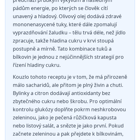
předchází prudkým výkyvům a následným
pádům energie, po kterých se člověk cítí
unavený a hladový. Olivový olej dodává zdravé
mononenasycené tuky, které dále zpomalují
vyprazdňování žaludku – tělu trvá déle, než jídlo
zpracuje, takže hladina cukru v krvi stoupá
postupně a mírně. Tato kombinace tuků a
bílkovin je jednou z nejúčinnějších strategií pro
řízení hladiny cukru.
Kouzlo tohoto receptu je v tom, že má přirozeně
málo sacharidů, ale přitom je plný živin a chuti.
Bylinky a citron dodávají antioxidanty bez
zbytečného cukru nebo škrobu. Pro optimální
kontrolu glukózy doplňte pokrm neshkrobovou
zeleninou, jako je pečená růžičková kapusta
nebo listový salát, a snězte je jako první. Pokud
začnete zeleninou a pak přejdete k bílkovinám,