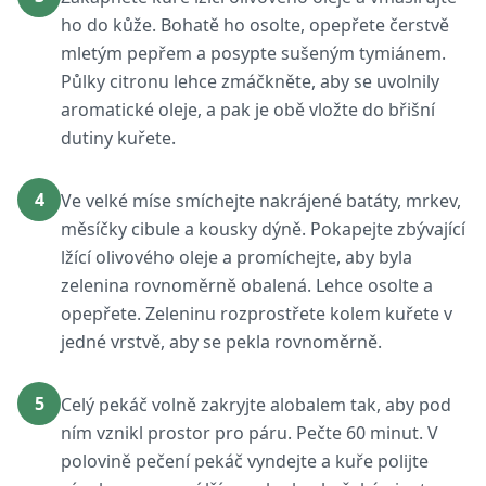
ho do kůže. Bohatě ho osolte, opepřete čerstvě
mletým pepřem a posypte sušeným tymiánem.
Půlky citronu lehce zmáčkněte, aby se uvolnily
aromatické oleje, a pak je obě vložte do břišní
dutiny kuřete.
4
Ve velké míse smíchejte nakrájené batáty, mrkev,
měsíčky cibule a kousky dýně. Pokapejte zbývající
lžící olivového oleje a promíchejte, aby byla
zelenina rovnoměrně obalená. Lehce osolte a
opepřete. Zeleninu rozprostřete kolem kuřete v
jedné vrstvě, aby se pekla rovnoměrně.
5
Celý pekáč volně zakryjte alobalem tak, aby pod
ním vznikl prostor pro páru. Pečte 60 minut. V
polovině pečení pekáč vyndejte a kuře polijte