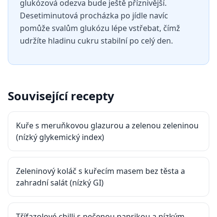
glukózová odezva bude ještě příznivější.
Desetiminutová procházka po jídle navíc
pomůže svalům glukózu lépe vstřebat, čímž
udržíte hladinu cukru stabilní po celý den.
Související recepty
Kuře s meruňkovou glazurou a zelenou zeleninou
(nízký glykemický index)
Zeleninový koláč s kuřecím masem bez těsta a
zahradní salát (nízký GI)
Třífazolové chilli s pečenou paprikou a nízkým