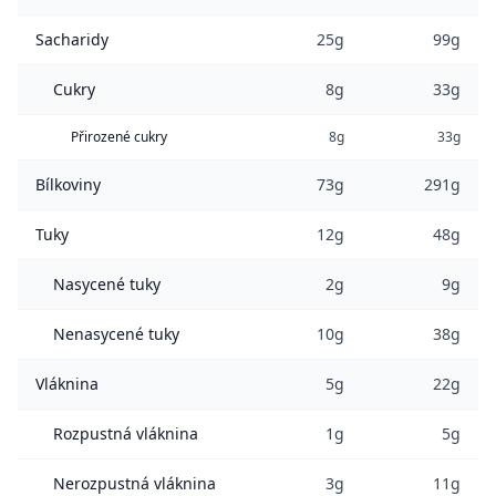
Sacharidy
25g
99g
Cukry
8g
33g
Přirozené cukry
8g
33g
Bílkoviny
73g
291g
Tuky
12g
48g
Nasycené tuky
2g
9g
Nenasycené tuky
10g
38g
Vláknina
5g
22g
Rozpustná vláknina
1g
5g
Nerozpustná vláknina
3g
11g