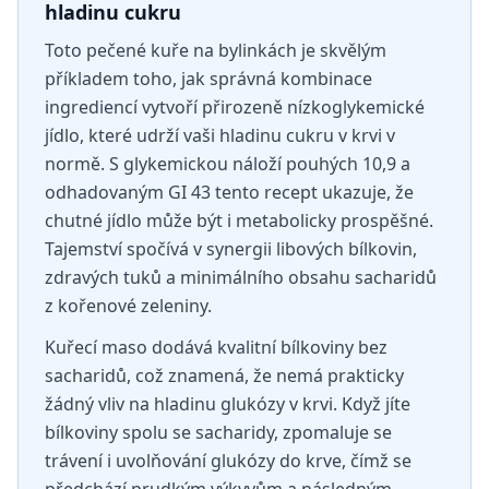
hladinu cukru
Toto pečené kuře na bylinkách je skvělým
příkladem toho, jak správná kombinace
ingrediencí vytvoří přirozeně nízkoglykemické
jídlo, které udrží vaši hladinu cukru v krvi v
normě. S glykemickou náloží pouhých 10,9 a
odhadovaným GI 43 tento recept ukazuje, že
chutné jídlo může být i metabolicky prospěšné.
Tajemství spočívá v synergii libových bílkovin,
zdravých tuků a minimálního obsahu sacharidů
z kořenové zeleniny.
Kuřecí maso dodává kvalitní bílkoviny bez
sacharidů, což znamená, že nemá prakticky
žádný vliv na hladinu glukózy v krvi. Když jíte
bílkoviny spolu se sacharidy, zpomaluje se
trávení i uvolňování glukózy do krve, čímž se