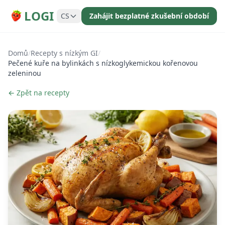
LOGI
CS
Zahájit bezplatné zkušební období
Domů
/
Recepty s nízkým GI
/
Pečené kuře na bylinkách s nízkoglykemickou kořenovou
zeleninou
← Zpět na recepty