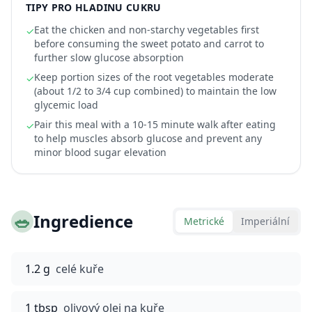
TIPY PRO HLADINU CUKRU
Eat the chicken and non-starchy vegetables first
✓
before consuming the sweet potato and carrot to
further slow glucose absorption
Keep portion sizes of the root vegetables moderate
✓
(about 1/2 to 3/4 cup combined) to maintain the low
glycemic load
Pair this meal with a 10-15 minute walk after eating
✓
to help muscles absorb glucose and prevent any
minor blood sugar elevation
🥗
Ingredience
Metrické
Imperiální
1.2 g
celé kuře
1 tbsp
olivový olej na kuře