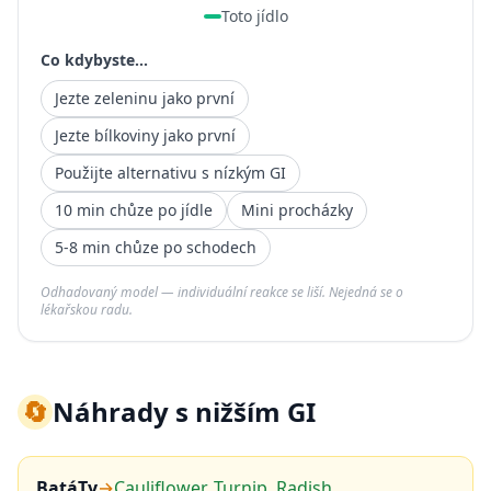
Toto jídlo
Co kdybyste...
Jezte zeleninu jako první
Jezte bílkoviny jako první
Použijte alternativu s nízkým GI
10 min chůze po jídle
Mini procházky
5-8 min chůze po schodech
Odhadovaný model — individuální reakce se liší. Nejedná se o
lékařskou radu.
🔄
Náhrady s nižším GI
BatáTy
→
Cauliflower, Turnip, Radish