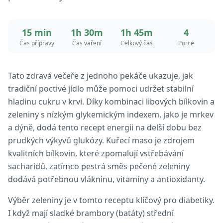
15 min
1h 30m
1h 45m
4
Čas přípravy
Čas vaření
Celkový čas
Porce
Tato zdravá večeře z jednoho pekáče ukazuje, jak
tradiční poctivé jídlo může pomoci udržet stabilní
hladinu cukru v krvi. Díky kombinaci libových bílkovin a
zeleniny s nízkým glykemickým indexem, jako je mrkev
a dýně, dodá tento recept energii na delší dobu bez
prudkých výkyvů glukózy. Kuřecí maso je zdrojem
kvalitních bílkovin, které zpomalují vstřebávání
sacharidů, zatímco pestrá směs pečené zeleniny
dodává potřebnou vlákninu, vitamíny a antioxidanty.
Výběr zeleniny je v tomto receptu klíčový pro diabetiky.
I když mají sladké brambory (batáty) střední