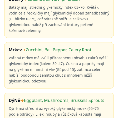
Batáty mají střední glykemický index 63–70. Květák,
vodnice a ředkvičky mají glykemický dopad zanedbatelný
(GI blízko 0–15), což výrazně snižuje celkovou
glykemickou nálož při zachování textury pečené
kořenové zeleniny.
Mrkev
→
Zucchini, Bell Pepper, Celery Root
Vařená mrkev má kvůli přirozenému obsahu cukrů vyšší
glykemický index (kolem 39–47). Cuketa a papriky mají
na glykémii minimální vliv (GI pod 15), zatímco celer
nabízí podobnou zemitou chuť s mnohem nižší
glykemickou odezvou.
DýNě
→
Eggplant, Mushrooms, Brussels Sprouts
Dýně má střední až vysoký glykemický index (65–75
podle odrůdy). Lilek, houby a růžičková kapusta mají