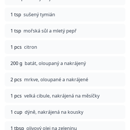
1 tsp
sušený tymián
1 tsp
mořská sůl a mletý pepř
1 pcs
citron
200 g
batát, oloupaný a nakrájený
2 pcs
mrkve, oloupané a nakrájené
1 pcs
velká cibule, nakrájená na měsíčky
1 cup
dýně, nakrájená na kousky
1 tbsp
olivový olej na zeleninu