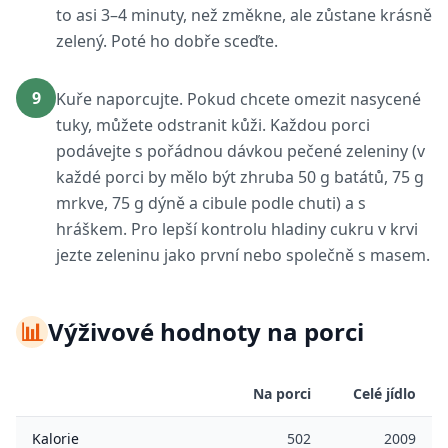
to asi 3–4 minuty, než změkne, ale zůstane krásně
zelený. Poté ho dobře sceďte.
9
Kuře naporcujte. Pokud chcete omezit nasycené
tuky, můžete odstranit kůži. Každou porci
podávejte s pořádnou dávkou pečené zeleniny (v
každé porci by mělo být zhruba 50 g batátů, 75 g
mrkve, 75 g dýně a cibule podle chuti) a s
hráškem. Pro lepší kontrolu hladiny cukru v krvi
jezte zeleninu jako první nebo společně s masem.
📊
Výživové hodnoty na porci
Na porci
Celé jídlo
Kalorie
502
2009