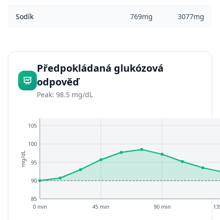
Sodík
769mg
3077mg
Předpokládaná glukózová
odpověď
Peak: 98.5 mg/dL
105
100
mg/dL
95
90
85
0 min
45 min
90 min
13