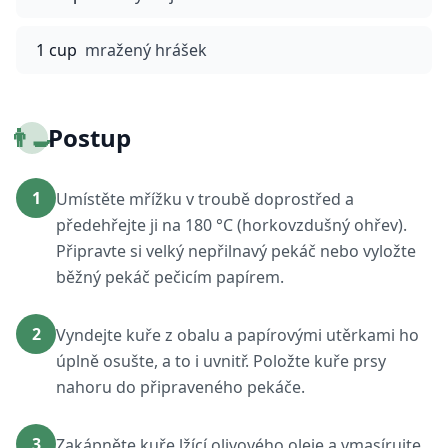
1 cup
mražený hrášek
👨‍🍳
Postup
1
Umístěte mřížku v troubě doprostřed a
předehřejte ji na 180 °C (horkovzdušný ohřev).
Připravte si velký nepřilnavý pekáč nebo vyložte
běžný pekáč pečicím papírem.
2
Vyndejte kuře z obalu a papírovými utěrkami ho
úplně osušte, a to i uvnitř. Položte kuře prsy
nahoru do připraveného pekáče.
3
Zakápněte kuře lžící olivového oleje a vmasírujte