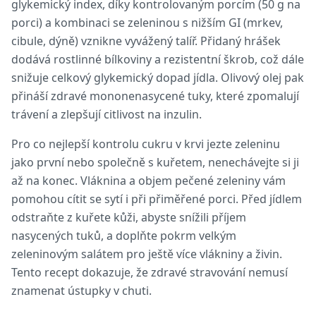
glykemický index, díky kontrolovaným porcím (50 g na
porci) a kombinaci se zeleninou s nižším GI (mrkev,
cibule, dýně) vznikne vyvážený talíř. Přidaný hrášek
dodává rostlinné bílkoviny a rezistentní škrob, což dále
snižuje celkový glykemický dopad jídla. Olivový olej pak
přináší zdravé mononenasycené tuky, které zpomalují
trávení a zlepšují citlivost na inzulin.
Pro co nejlepší kontrolu cukru v krvi jezte zeleninu
jako první nebo společně s kuřetem, nenechávejte si ji
až na konec. Vláknina a objem pečené zeleniny vám
pomohou cítit se sytí i při přiměřené porci. Před jídlem
odstraňte z kuřete kůži, abyste snížili příjem
nasycených tuků, a doplňte pokrm velkým
zeleninovým salátem pro ještě více vlákniny a živin.
Tento recept dokazuje, že zdravé stravování nemusí
znamenat ústupky v chuti.