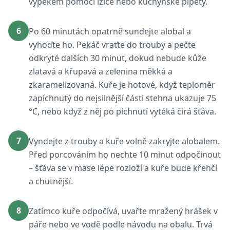
výpekem pomocí lžíce nebo kuchyňské pipety.
6
Po 60 minutách opatrně sundejte alobal a
vyhoďte ho. Pekáč vraťte do trouby a pečte
odkryté dalších 30 minut, dokud nebude kůže
zlatavá a křupavá a zelenina měkká a
zkaramelizovaná. Kuře je hotové, když teploměr
zapíchnutý do nejsilnější části stehna ukazuje 75
°C, nebo když z něj po píchnutí vytéká čirá šťáva.
7
Vyndejte z trouby a kuře volně zakryjte alobalem.
Před porcováním ho nechte 10 minut odpočinout
– šťáva se v mase lépe rozloží a kuře bude křehčí
a chutnější.
8
Zatímco kuře odpočívá, uvařte mražený hrášek v
páře nebo ve vodě podle návodu na obalu. Trvá