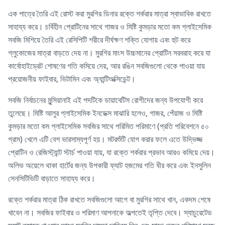
এক পাত্রে তৈরি এই রোস্ট করা মুরগির ডিনার রক্তে শর্করার মাত্রা স্বাভাবিক রাখতে
সাহায্য করে। চর্বিহীন প্রোটিনের সাথে গাজর ও মিষ্টি কুমড়ার মতো কম গ্লাইসেমিক
সবজি মিশিয়ে তৈরি এই রেসিপিটি শরীরে দীর্ঘক্ষণ শক্তি যোগায় এবং হুট করে
গ্লুকোজের মাত্রা বাড়তে দেয় না। মুরগির মাংস উচ্চমানের প্রোটিন সরবরাহ করে যা
কার্বোহাইড্রেট শোষণের গতি কমিয়ে দেয়, আর রঙিন সবজিগুলো থেকে পাওয়া যায়
প্রয়োজনীয় ফাইবার, ভিটামিন এবং অ্যান্টিঅক্সিডেন্ট।
সবজি নির্বাচনের মুন্সিয়ানাই এই পদটিকে ডায়াবেটিস রোগীদের জন্য উপযোগী করে
তুলেছে। মিষ্টি আলুর গ্লাইসেমিক ইনডেক্স মাঝারি হলেও, গাজর, পেঁয়াজ ও মিষ্টি
কুমড়ার মতো কম গ্লাইসেমিক সবজির সাথে পরিমিত পরিমাণে (প্রতি পরিবেশনে ৫০
গ্রাম) খেলে এটি বেশ ভারসাম্যপূর্ণ হয়। মটরশুঁটি যোগ করার ফলে এতে উদ্ভিজ্জ
প্রোটিন ও রেজিস্ট্যান্ট স্টার্চ পাওয়া যায়, যা রক্তে শর্করার প্রভাব আরও কমিয়ে দেয়।
অলিভ অয়েলে থাকা হার্টের জন্য উপকারী ফ্যাট হজমের গতি ধীর করে এবং ইনসুলিন
সেনসিটিভিটি বাড়াতে সাহায্য করে।
রক্তে শর্করার মাত্রা ঠিক রাখতে সবজিগুলো আগে বা মুরগির সাথে খান, একদম শেষে
খাবেন না। সবজির ফাইবার ও পরিমাণ আপনাকে অল্পতেই তৃপ্তি দেবে। স্যাচুরেটেড