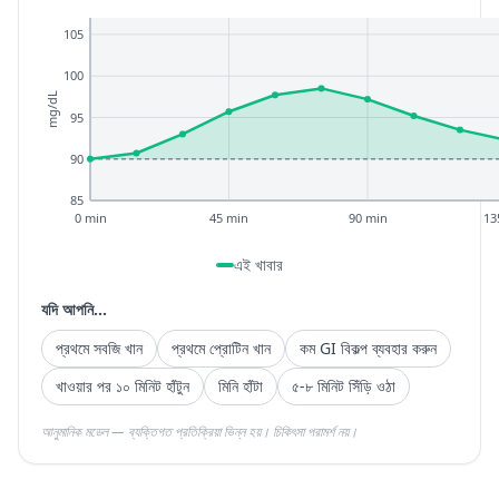
105
100
mg/dL
95
90
85
0 min
45 min
90 min
13
এই খাবার
যদি আপনি...
প্রথমে সবজি খান
প্রথমে প্রোটিন খান
কম GI বিকল্প ব্যবহার করুন
খাওয়ার পর ১০ মিনিট হাঁটুন
মিনি হাঁটা
৫-৮ মিনিট সিঁড়ি ওঠা
আনুমানিক মডেল — ব্যক্তিগত প্রতিক্রিয়া ভিন্ন হয়। চিকিৎসা পরামর্শ নয়।