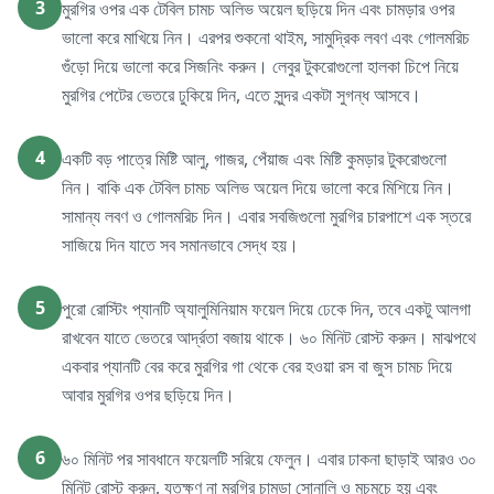
3
মুরগির ওপর এক টেবিল চামচ অলিভ অয়েল ছড়িয়ে দিন এবং চামড়ার ওপর
ভালো করে মাখিয়ে নিন। এরপর শুকনো থাইম, সামুদ্রিক লবণ এবং গোলমরিচ
গুঁড়ো দিয়ে ভালো করে সিজনিং করুন। লেবুর টুকরোগুলো হালকা চিপে নিয়ে
মুরগির পেটের ভেতরে ঢুকিয়ে দিন, এতে সুন্দর একটা সুগন্ধ আসবে।
4
একটি বড় পাত্রে মিষ্টি আলু, গাজর, পেঁয়াজ এবং মিষ্টি কুমড়ার টুকরোগুলো
নিন। বাকি এক টেবিল চামচ অলিভ অয়েল দিয়ে ভালো করে মিশিয়ে নিন।
সামান্য লবণ ও গোলমরিচ দিন। এবার সবজিগুলো মুরগির চারপাশে এক স্তরে
সাজিয়ে দিন যাতে সব সমানভাবে সেদ্ধ হয়।
5
পুরো রোস্টিং প্যানটি অ্যালুমিনিয়াম ফয়েল দিয়ে ঢেকে দিন, তবে একটু আলগা
রাখবেন যাতে ভেতরে আর্দ্রতা বজায় থাকে। ৬০ মিনিট রোস্ট করুন। মাঝপথে
একবার প্যানটি বের করে মুরগির গা থেকে বের হওয়া রস বা জুস চামচ দিয়ে
আবার মুরগির ওপর ছড়িয়ে দিন।
6
৬০ মিনিট পর সাবধানে ফয়েলটি সরিয়ে ফেলুন। এবার ঢাকনা ছাড়াই আরও ৩০
মিনিট রোস্ট করুন, যতক্ষণ না মুরগির চামড়া সোনালি ও মুচমুচে হয় এবং