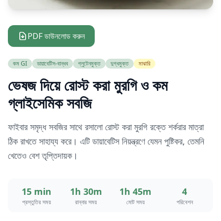
PDF ডাউনলোড করুন
কম GI
ডায়াবেটিস-বান্ধব
গ্লুটেনমুক্ত
দুগ্ধমুক্ত
মাঝারি
ভেষজ দিয়ে রোস্ট করা মুরগি ও কম
গ্লাইসেমিক সবজি
ফাইবার সমৃদ্ধ সবজির সাথে রসালো রোস্ট করা মুরগি রক্তে শর্করার মাত্রা
ঠিক রাখতে সাহায্য করে। এটি ডায়াবেটিস নিয়ন্ত্রণে যেমন পুষ্টিকর, তেমনি
খেতেও বেশ তৃপ্তিদায়ক।
15 min
1h 30m
1h 45m
4
প্রস্তুতির সময়
রান্নার সময়
মোট সময়
পরিবেশন