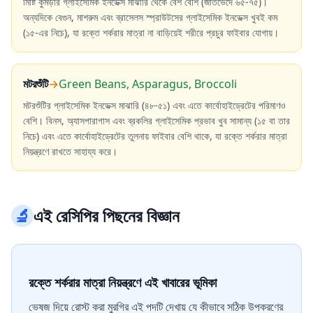
মিষ্টি কুমড়ার গ্লাইসেমিক ইনডেক্স মাঝারি থেকে বেশ বেশি (জাতভেদে ৬৫-৭৫)।
অন্যদিকে বেগুন, মাশরুম এবং ব্রাসেলস স্প্রাউটসের গ্লাইসেমিক ইনডেক্স খুবই কম
(১৫-এর নিচে), যা রক্তে শর্করার মাত্রা না বাড়িয়েই শরীরে প্রচুর ফাইবার যোগায়।
মটরশুঁটি
→
Green Beans, Asparagus, Broccoli
মটরশুঁটির গ্লাইসেমিক ইনডেক্স মাঝারি (৪৮-৫১) এবং এতে কার্বোহাইড্রেটের পরিমাণও
বেশি। বিনস, অ্যাসপারাগাস এবং ব্রকলির গ্লাইসেমিক প্রভাব খুব সামান্য (১৫ বা তার
নিচে) এবং এতে কার্বোহাইড্রেটের তুলনায় ফাইবার বেশি থাকে, যা রক্তে শর্করার মাত্রা
নিয়ন্ত্রণে রাখতে সাহায্য করে।
🔬
এই রেসিপির পিছনের বিজ্ঞান
রক্তে শর্করার মাত্রা নিয়ন্ত্রণে এই খাবারের ভূমিকা
ভেষজ দিয়ে রোস্ট করা মুরগির এই পদটি দেখায় যে কীভাবে সঠিক উপকরণের