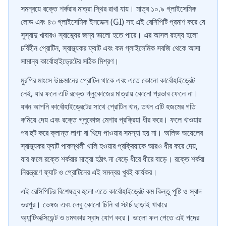
সমন্বয়ে রক্তে শর্করার মাত্রা স্থির রাখা যায়। মাত্র ১০.৯ গ্লাইসেমিক
লোড এবং ৪৩ গ্লাইসেমিক ইনডেক্স (GI) সহ এই রেসিপিটি প্রমাণ করে যে
সুস্বাদু খাবারও স্বাস্থ্যের জন্য ভালো হতে পারে। এর আসল রহস্য হলো
চর্বিহীন প্রোটিন, স্বাস্থ্যকর ফ্যাট এবং কম গ্লাইসেমিক সবজি থেকে আসা
সামান্য কার্বোহাইড্রেটের সঠিক মিশ্রণ।
মুরগির মাংসে উচ্চমানের প্রোটিন থাকে এবং এতে কোনো কার্বোহাইড্রেট
নেই, যার ফলে এটি রক্তে গ্লুকোজের মাত্রায় কোনো প্রভাব ফেলে না।
যখন আপনি কার্বোহাইড্রেটের সাথে প্রোটিন খান, তখন এটি হজমের গতি
কমিয়ে দেয় এবং রক্তে গ্লুকোজ মেশার প্রক্রিয়া ধীর করে। ফলে খাওয়ার
পর হুট করে ক্লান্ত লাগা বা খিদে পাওয়ার সমস্যা হয় না। অলিভ অয়েলের
স্বাস্থ্যকর ফ্যাট পাকস্থলী খালি হওয়ার প্রক্রিয়াকে আরও ধীর করে দেয়,
যার ফলে রক্তে শর্করার মাত্রা হঠাৎ না বেড়ে ধীরে ধীরে বাড়ে। রক্তে শর্করা
নিয়ন্ত্রণে ফ্যাট ও প্রোটিনের এই সমন্বয় খুবই কার্যকর।
এই রেসিপিটির বিশেষত্ব হলো এতে কার্বোহাইড্রেট কম কিন্তু পুষ্টি ও স্বাদ
ভরপুর। ভেষজ এবং লেবু কোনো চিনি বা স্টার্চ ছাড়াই খাবারে
অ্যান্টিঅক্সিডেন্ট ও চমৎকার স্বাদ যোগ করে। ভালো ফল পেতে এই পদের