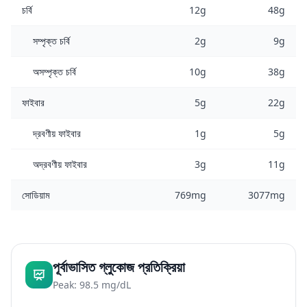
চর্বি
12g
48g
সম্পৃক্ত চর্বি
2g
9g
অসম্পৃক্ত চর্বি
10g
38g
ফাইবার
5g
22g
দ্রবণীয় ফাইবার
1g
5g
অদ্রবণীয় ফাইবার
3g
11g
সোডিয়াম
769mg
3077mg
পূর্বাভাসিত গ্লুকোজ প্রতিক্রিয়া
Peak: 98.5 mg/dL