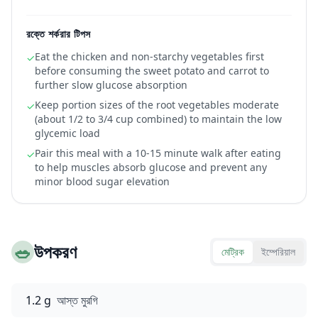
রক্তে শর্করার টিপস
Eat the chicken and non-starchy vegetables first
✓
before consuming the sweet potato and carrot to
further slow glucose absorption
Keep portion sizes of the root vegetables moderate
✓
(about 1/2 to 3/4 cup combined) to maintain the low
glycemic load
Pair this meal with a 10-15 minute walk after eating
✓
to help muscles absorb glucose and prevent any
minor blood sugar elevation
🥗
উপকরণ
মেট্রিক
ইম্পেরিয়াল
1.2 g
আস্ত মুরগি