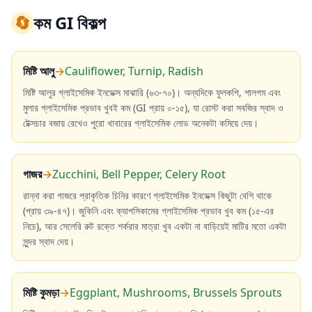
🔄
কম GI বিকল্প
মিষ্টি আলু
→
Cauliflower, Turnip, Radish
মিষ্টি আলুর গ্লাইসেমিক ইনডেক্স মাঝারি (৬৩-৭০)। অন্যদিকে ফুলকপি, শালগম এবং
মুলার গ্লাইসেমিক প্রভাব খুবই কম (GI প্রায় ০-১৫), যা রোস্ট করা সবজির স্বাদ ও
টেক্সচার বজায় রেখেও পুরো খাবারের গ্লাইসেমিক লোড অনেকটা কমিয়ে দেয়।
গাজর
→
Zucchini, Bell Pepper, Celery Root
রান্না করা গাজরে প্রাকৃতিক চিনির কারণে গ্লাইসেমিক ইনডেক্স কিছুটা বেশি থাকে
(প্রায় ৩৯-৪৭)। জুকিনি এবং ক্যাপসিকামের গ্লাইসেমিক প্রভাব খুব কম (১৫-এর
নিচে), আর সেলেরি রুট রক্তে শর্করার মাত্রা খুব একটা না বাড়িয়েই মাটির মতো একটা
সুন্দর স্বাদ দেয়।
মিষ্টি কুমড়া
→
Eggplant, Mushrooms, Brussels Sprouts