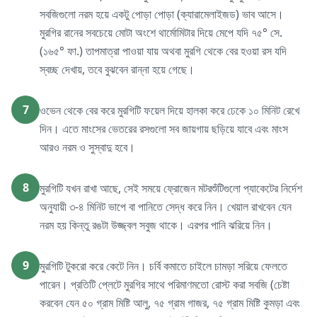
সবজিগুলো নরম হয়ে একটু পোড়া পোড়া (ক্যারামেলাইজড) ভাব আসে।
মুরগির রানের সবচেয়ে মোটা অংশে থার্মোমিটার দিয়ে মেপে যদি ৭৫° সে.
(১৬৫° ফা.) তাপমাত্রা পাওয়া যায় অথবা মুরগি থেকে বের হওয়া রস যদি
স্বচ্ছ দেখায়, তবে বুঝবেন রান্না হয়ে গেছে।
7
ওভেন থেকে বের করে মুরগিটি ফয়েল দিয়ে হালকা করে ঢেকে ১০ মিনিট রেখে
দিন। এতে মাংসের ভেতরের রসগুলো সব জায়গায় ছড়িয়ে যাবে এবং মাংস
আরও নরম ও সুস্বাদু হবে।
8
মুরগিটি যখন রাখা আছে, সেই সময়ে ফ্রোজেন মটরশুঁটিগুলো প্যাকেটের নির্দেশ
অনুযায়ী ৩-৪ মিনিট ভাপে বা পানিতে সেদ্ধ করে নিন। খেয়াল রাখবেন যেন
নরম হয় কিন্তু রঙটা উজ্জ্বল সবুজ থাকে। এরপর পানি ঝরিয়ে নিন।
9
মুরগিটি টুকরো করে কেটে নিন। চর্বি কমাতে চাইলে চামড়া সরিয়ে ফেলতে
পারেন। প্রতিটি প্লেটে মুরগির সাথে পরিমাণমতো রোস্ট করা সবজি (চেষ্টা
করবেন যেন ৫০ গ্রাম মিষ্টি আলু, ৭৫ গ্রাম গাজর, ৭৫ গ্রাম মিষ্টি কুমড়া এবং