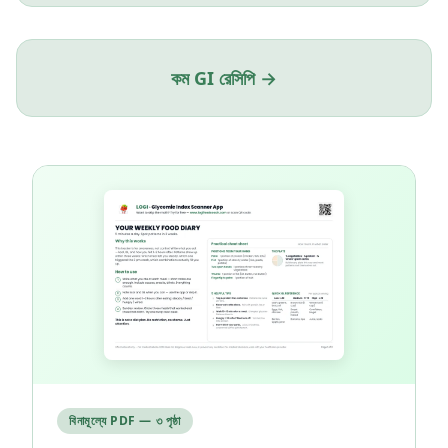
কম GI রেসিপি →
বিনামূল্যে PDF — ৩ পৃষ্ঠা