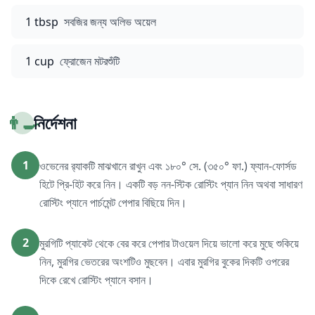
1 tbsp
সবজির জন্য অলিভ অয়েল
1 cup
ফ্রোজেন মটরশুঁটি
👨‍🍳
নির্দেশনা
1
ওভেনের র‍্যাকটি মাঝখানে রাখুন এবং ১৮০° সে. (৩৫০° ফা.) ফ্যান-ফোর্সড
হিটে প্রি-হিট করে নিন। একটি বড় নন-স্টিক রোস্টিং প্যান নিন অথবা সাধারণ
রোস্টিং প্যানে পার্চমেন্ট পেপার বিছিয়ে দিন।
2
মুরগিটি প্যাকেট থেকে বের করে পেপার টাওয়েল দিয়ে ভালো করে মুছে শুকিয়ে
নিন, মুরগির ভেতরের অংশটিও মুছবেন। এবার মুরগির বুকের দিকটি ওপরের
দিকে রেখে রোস্টিং প্যানে বসান।