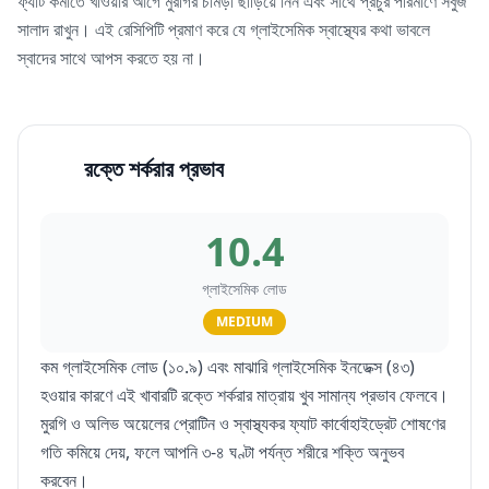
ফ্যাট কমাতে খাওয়ার আগে মুরগির চামড়া ছাড়িয়ে নিন এবং সাথে প্রচুর পরিমাণে সবুজ
সালাদ রাখুন। এই রেসিপিটি প্রমাণ করে যে গ্লাইসেমিক স্বাস্থ্যের কথা ভাবলে
স্বাদের সাথে আপস করতে হয় না।
রক্তে শর্করার প্রভাব
10.4
গ্লাইসেমিক লোড
MEDIUM
কম গ্লাইসেমিক লোড (১০.৯) এবং মাঝারি গ্লাইসেমিক ইনডেক্স (৪৩)
হওয়ার কারণে এই খাবারটি রক্তে শর্করার মাত্রায় খুব সামান্য প্রভাব ফেলবে।
মুরগি ও অলিভ অয়েলের প্রোটিন ও স্বাস্থ্যকর ফ্যাট কার্বোহাইড্রেট শোষণের
গতি কমিয়ে দেয়, ফলে আপনি ৩-৪ ঘণ্টা পর্যন্ত শরীরে শক্তি অনুভব
করবেন।