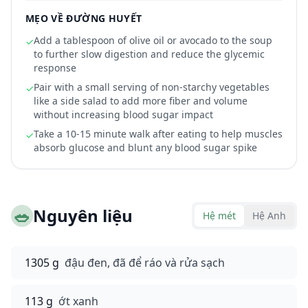
MẸO VỀ ĐƯỜNG HUYẾT
Add a tablespoon of olive oil or avocado to the soup
✓
to further slow digestion and reduce the glycemic
response
Pair with a small serving of non-starchy vegetables
✓
like a side salad to add more fiber and volume
without increasing blood sugar impact
Take a 10-15 minute walk after eating to help muscles
✓
absorb glucose and blunt any blood sugar spike
🥗
Nguyên liệu
Hệ mét
Hệ Anh
1305 g
đậu đen, đã để ráo và rửa sạch
113 g
ớt xanh