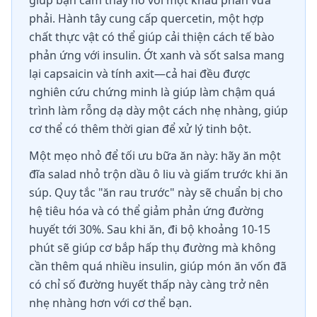
giúp bạn cảm thấy no với một khẩu phần vừa
phải. Hành tây cung cấp quercetin, một hợp
chất thực vật có thể giúp cải thiện cách tế bào
phản ứng với insulin. Ớt xanh và sốt salsa mang
lại capsaicin và tính axit—cả hai đều được
nghiên cứu chứng minh là giúp làm chậm quá
trình làm rỗng dạ dày một cách nhẹ nhàng, giúp
cơ thể có thêm thời gian để xử lý tinh bột.
Một mẹo nhỏ để tối ưu bữa ăn này: hãy ăn một
đĩa salad nhỏ trộn dầu ô liu và giấm trước khi ăn
súp. Quy tắc "ăn rau trước" này sẽ chuẩn bị cho
hệ tiêu hóa và có thể giảm phản ứng đường
huyết tới 30%. Sau khi ăn, đi bộ khoảng 10-15
phút sẽ giúp cơ bắp hấp thụ đường mà không
cần thêm quá nhiều insulin, giúp món ăn vốn đã
có chỉ số đường huyết thấp này càng trở nên
nhẹ nhàng hơn với cơ thể bạn.