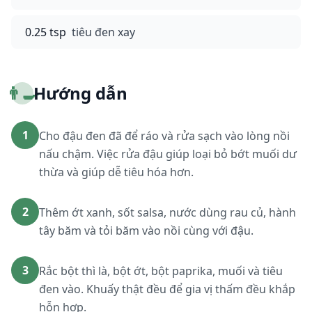
0.25 tsp
tiêu đen xay
👨‍🍳
Hướng dẫn
1
Cho đậu đen đã để ráo và rửa sạch vào lòng nồi
nấu chậm. Việc rửa đậu giúp loại bỏ bớt muối dư
thừa và giúp dễ tiêu hóa hơn.
2
Thêm ớt xanh, sốt salsa, nước dùng rau củ, hành
tây băm và tỏi băm vào nồi cùng với đậu.
3
Rắc bột thì là, bột ớt, bột paprika, muối và tiêu
đen vào. Khuấy thật đều để gia vị thấm đều khắp
hỗn hợp.