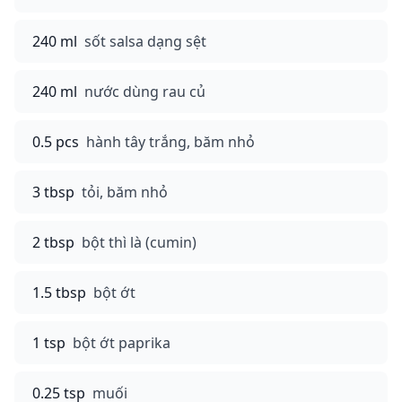
240 ml
sốt salsa dạng sệt
240 ml
nước dùng rau củ
0.5 pcs
hành tây trắng, băm nhỏ
3 tbsp
tỏi, băm nhỏ
2 tbsp
bột thì là (cumin)
1.5 tbsp
bột ớt
1 tsp
bột ớt paprika
0.25 tsp
muối