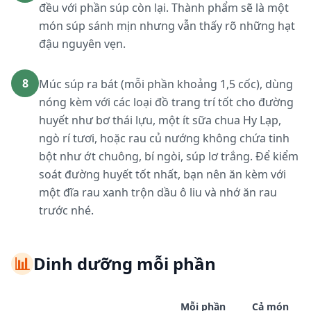
đều với phần súp còn lại. Thành phẩm sẽ là một
món súp sánh mịn nhưng vẫn thấy rõ những hạt
đậu nguyên vẹn.
8
Múc súp ra bát (mỗi phần khoảng 1,5 cốc), dùng
nóng kèm với các loại đồ trang trí tốt cho đường
huyết như bơ thái lựu, một ít sữa chua Hy Lạp,
ngò rí tươi, hoặc rau củ nướng không chứa tinh
bột như ớt chuông, bí ngòi, súp lơ trắng. Để kiểm
soát đường huyết tốt nhất, bạn nên ăn kèm với
một đĩa rau xanh trộn dầu ô liu và nhớ ăn rau
trước nhé.
📊
Dinh dưỡng mỗi phần
Mỗi phần
Cả món