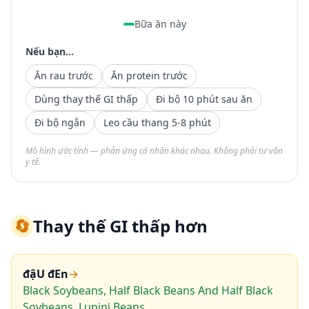
Bữa ăn này
Nếu bạn...
Ăn rau trước
Ăn protein trước
Dùng thay thế GI thấp
Đi bộ 10 phút sau ăn
Đi bộ ngắn
Leo cầu thang 5-8 phút
Mô hình ước tính — phản ứng cá nhân khác nhau. Không phải tư vấn
y tế.
🔄
Thay thế GI thấp hơn
đậU đEn
→
Black Soybeans, Half Black Beans And Half Black
Soybeans, Lupini Beans