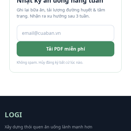
Nhật ký ăn uống hàng tuần
Ghi lại bữa ăn, tải lượng đường huyết & tâm
trạng. Nhận ra xu hướng sau 3 tuần.
Tải PDF miễn phí
Không spam. Hủy đăng ký bất cứ lúc nào.
LOGI
Xây dựng thói quen ăn uống lành mạnh hơn