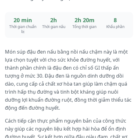
20 min
2h
2h 20m
8
Thời gian chuẩn
Thời gian nấu
Tổng thời gian
Khẩu phần
bị
Món súp đậu đen nấu bằng nồi nấu chậm này là một
lựa chọn tuyệt vời cho sức khỏe đường huyết, với
thành phần chính là đậu đen có chỉ số GI thấp ấn
tượng ở mức 30. Đậu đen là nguồn dinh dưỡng dồi
dào, cung cấp cả chất xơ hòa tan giúp làm chậm quá
trình hấp thụ đường và tinh bột kháng giúp nuôi
dưỡng lợi khuẩn đường ruột, đồng thời giảm thiểu tác
động đến đường huyết.
Cách tiếp cận thực phẩm nguyên bản của công thức
này giúp các nguyên liệu kết hợp hài hòa để ổn định
đường huyết. Sự kết hợp giữa đậu giàu đạm, chất xơ