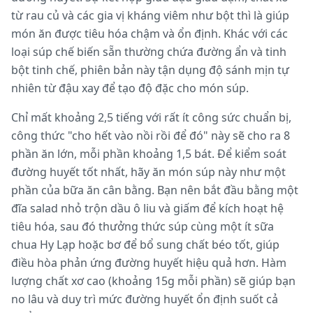
từ rau củ và các gia vị kháng viêm như bột thì là giúp
món ăn được tiêu hóa chậm và ổn định. Khác với các
loại súp chế biến sẵn thường chứa đường ẩn và tinh
bột tinh chế, phiên bản này tận dụng độ sánh mịn tự
nhiên từ đậu xay để tạo độ đặc cho món súp.
Chỉ mất khoảng 2,5 tiếng với rất ít công sức chuẩn bị,
công thức "cho hết vào nồi rồi để đó" này sẽ cho ra 8
phần ăn lớn, mỗi phần khoảng 1,5 bát. Để kiểm soát
đường huyết tốt nhất, hãy ăn món súp này như một
phần của bữa ăn cân bằng. Bạn nên bắt đầu bằng một
đĩa salad nhỏ trộn dầu ô liu và giấm để kích hoạt hệ
tiêu hóa, sau đó thưởng thức súp cùng một ít sữa
chua Hy Lạp hoặc bơ để bổ sung chất béo tốt, giúp
điều hòa phản ứng đường huyết hiệu quả hơn. Hàm
lượng chất xơ cao (khoảng 15g mỗi phần) sẽ giúp bạn
no lâu và duy trì mức đường huyết ổn định suốt cả