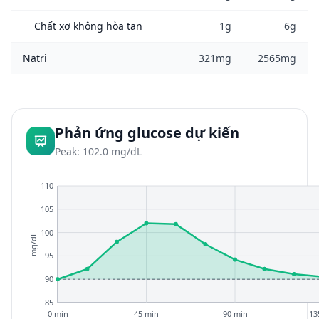
Chất xơ không hòa tan
1g
6g
Natri
321mg
2565mg
Phản ứng glucose dự kiến
Peak: 102.0 mg/dL
110
105
100
mg/dL
95
90
85
0 min
45 min
90 min
13