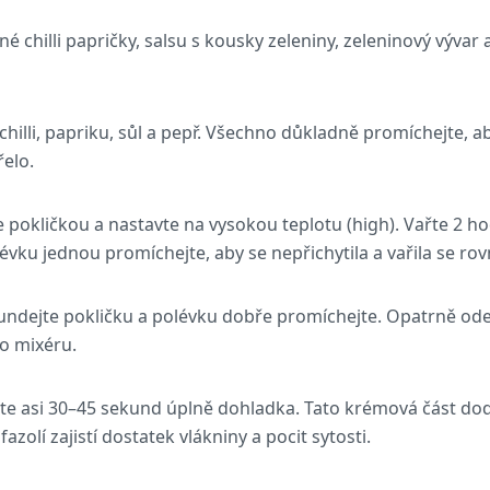
ené chilli papričky, salsu s kousky zeleniny, zeleninový výv
chilli, papriku, sůl a pepř. Všechno důkladně promíchejte, a
elo.
 pokličkou a nastavte na vysokou teplotu (high). Vařte 2 ho
évku jednou promíchejte, aby se nepřichytila a vařila se r
sundejte pokličku a polévku dobře promíchejte. Opatrně od
ho mixéru.
e asi 30–45 sekund úplně dohladka. Tato krémová část dod
azolí zajistí dostatek vlákniny a pocit sytosti.