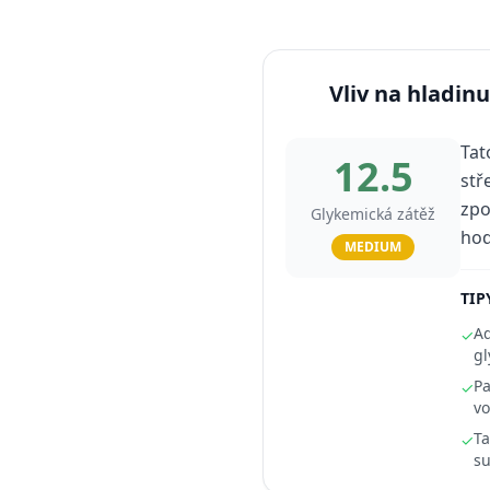
Vliv na hladinu
Tat
12.5
stř
zpo
Glykemická zátěž
hod
MEDIUM
TIP
Ad
✓
gl
Pa
✓
vo
Ta
✓
su