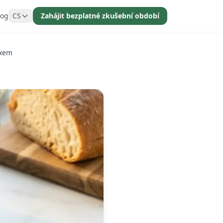
log
CS
Zahájit bezplatné zkušební období
exem