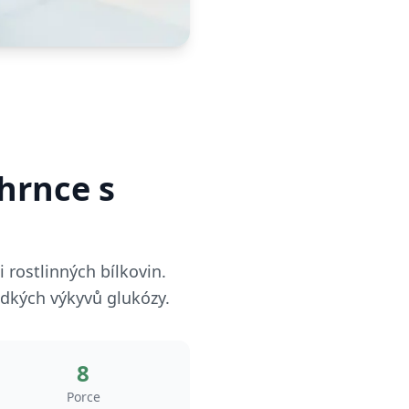
hrnce s
i rostlinných bílkovin.
dkých výkyvů glukózy.
8
Porce