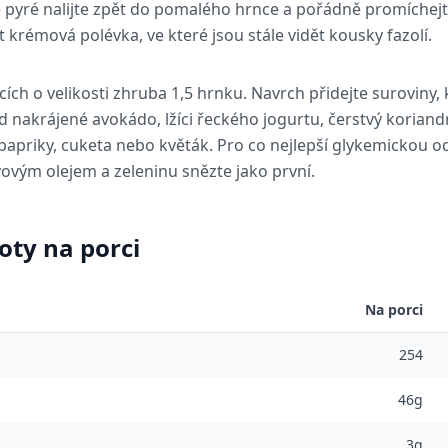
pyré nalijte zpět do pomalého hrnce a pořádně promíchejt
krémová polévka, ve které jsou stále vidět kousky fazolí.
ích o velikosti zhruba 1,5 hrnku. Navrch přidejte suroviny, 
ad nakrájené avokádo, lžíci řeckého jogurtu, čerstvý koria
 papriky, cuketa nebo květák. Pro co nejlepší glykemickou 
vovým olejem a zeleninu snězte jako první.
oty na porci
Na porci
254
46g
3g