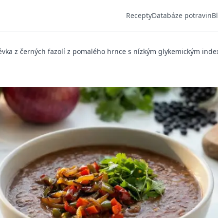
Recepty
Databáze potravin
B
évka z černých fazolí z pomalého hrnce s nízkým glykemickým ind