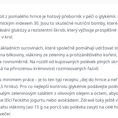
olí z pomalého hrnce je hotový přeborník v péči o glykémii.
emickým indexem 30. Jsou to skutečné nutriční bomby, kter
ávání glukózy a rezistentní škrob, který vyživuje prospěšné 
v krvi.
základních surovinách, které společně pomáhají udržovat st
 bílkoviny, vlákniny ze zeleniny a protizánětlivého koření, 
lu a rovnoměrně. Na rozdíl od kupovaných polévek plných sk
há na přirozenou krémovost rozmixovaných fazolí.
 minimem práce – je to ten typ receptu „dej do hrnce a neř
,5 hrnku). Pro co nejlepší kontrolu glykémie podávejte polé
alým zeleninovým salátem s olivovým olejem a octem, abyste
se lžící řeckého jogurtu nebo avokádem. Zdravé tuky ještě 
u vlákniny (asi 15 g na porci) vás polévka zasytí na celé ho
večer.