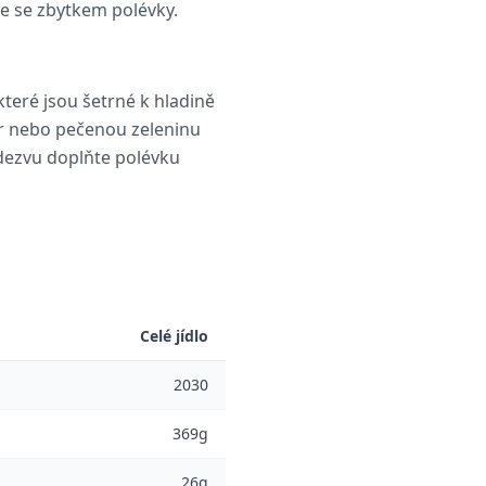
e se zbytkem polévky.
které jsou šetrné k hladině
ndr nebo pečenou zeleninu
odezvu doplňte polévku
Celé jídlo
2030
369g
26g