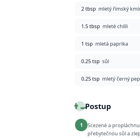
2 tbsp
mletý římský kmí
1.5 tbsp
mleté chilli
1 tsp
mletá paprika
0.25 tsp
sůl
0.25 tsp
mletý černý pep
👨‍🍳
Postup
1
Scezené a propláchnu
přebytečnou sůl a zlep