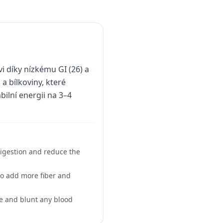
vi díky nízkému GI (26) a
 a bílkoviny, které
ilní energii na 3–4
digestion and reduce the
 to add more fiber and
se and blunt any blood