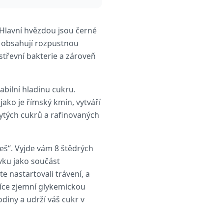
 Hlavní hvězdou jsou černé
é obsahují rozpustnou
střevní bakterie a zároveň
abilní hladinu cukru.
jako je římský kmín, vytváří
rytých cukrů a rafinovaných
eš“. Vyjde vám 8 štědrých
vku jako součást
 nastartovali trávení, a
více zjemní glykemickou
diny a udrží váš cukr v