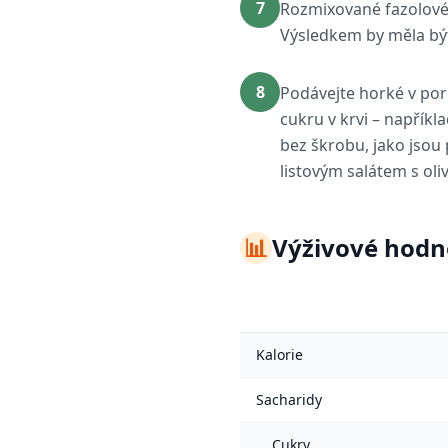
7
Rozmixované fazolové 
Výsledkem by měla být 
8
Podávejte horké v porc
cukru v krvi – napříkl
bez škrobu, jako jsou
listovým salátem s oli
📊
Výživové hodn
Kalorie
Sacharidy
Cukry