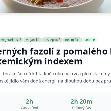
Vegetariánské
Veganské
Bezlepkové
Bez mléka
Snadné
erných fazolí z pomalého 
ykemickým indexem
 která je šetrná k hladině cukru v krvi a plná vlákniny 
nské jídlo vám dodá energii na dlouhou dobu bez pru
2h
2h 20m
Čas vaření
Celkový čas