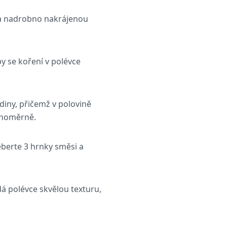
ar a nadrobno nakrájenou
by se koření v polévce
diny, přičemž v polovině
ovnoměrně.
eberte 3 hrnky směsi a
á polévce skvělou texturu,