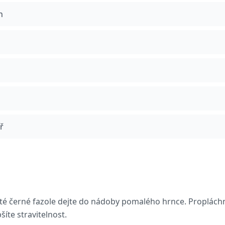
n
ř
té černé fazole dejte do nádoby pomalého hrnce. Proplách
šíte stravitelnost.