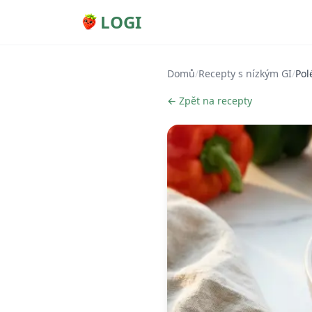
LOGI
Domů
/
Recepty s nízkým GI
/
Pol
← Zpět na recepty