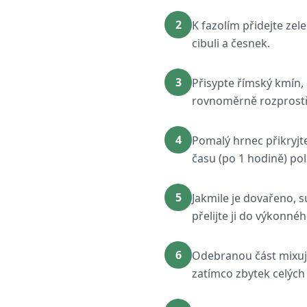
2
K fazolím přidejte zel
cibuli a česnek.
3
Přisypte římský kmín, 
rovnoměrně rozprostř
4
Pomalý hrnec přikryjte
času (po 1 hodině) pol
5
Jakmile je dovařeno, 
přelijte ji do výkonné
6
Odebranou část mixujt
zatímco zbytek celých f