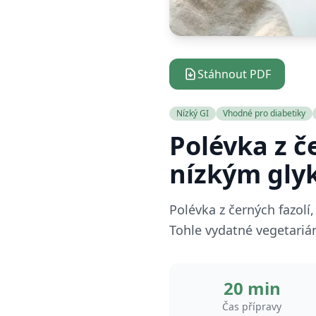
Stáhnout PDF
Nízký GI
Vhodné pro diabetiky
Polévka z č
nízkým gl
Polévka z černých fazolí,
Tohle vydatné vegetariá
20 min
Čas přípravy