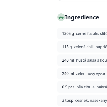
🥗
Ingredience
1305 g
černé fazole, sli
113 g
zelené chilli papri
240 ml
hustá salsa s kou
240 ml
zeleninový vývar
0.5 pcs
bílá cibule, nak
3 tbsp
česnek, nasekan