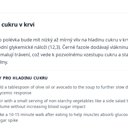
 cukru v krvi
o polévka bude mít nízký až mírný vliv na hladinu cukru v kr
ední glykemické náloži (12,3). Černé fazole dodávají vlákninu
malují trávení, což vede k pozvolnému vzestupu cukru a stab
iny.
Y PRO HLADINU CUKRU
d a tablespoon of olive oil or avocado to the soup to further slow 
ycemic response
ir with a small serving of non-starchy vegetables like a side salad
lume without increasing blood sugar impact
ke a 10-15 minute walk after eating to help muscles absorb gluco
gar spike