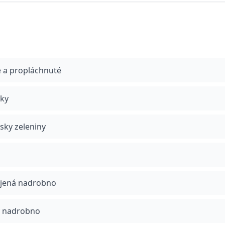
té a propláchnuté
čky
sky zeleniny
rájená nadrobno
ý nadrobno