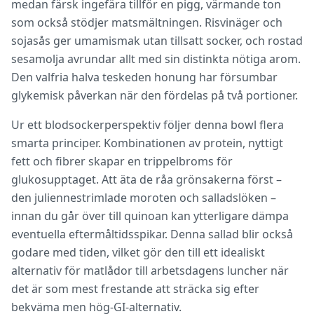
medan färsk ingefära tillför en pigg, värmande ton
som också stödjer matsmältningen. Risvinäger och
sojasås ger umamismak utan tillsatt socker, och rostad
sesamolja avrundar allt med sin distinkta nötiga arom.
Den valfria halva teskeden honung har försumbar
glykemisk påverkan när den fördelas på två portioner.
Ur ett blodsockerperspektiv följer denna bowl flera
smarta principer. Kombinationen av protein, nyttigt
fett och fibrer skapar en trippelbroms för
glukosupptaget. Att äta de råa grönsakerna först –
den juliennestrimlade moroten och salladslöken –
innan du går över till quinoan kan ytterligare dämpa
eventuella eftermåltidsspikar. Denna sallad blir också
godare med tiden, vilket gör den till ett idealiskt
alternativ för matlådor till arbetsdagens luncher när
det är som mest frestande att sträcka sig efter
bekväma men hög-GI-alternativ.