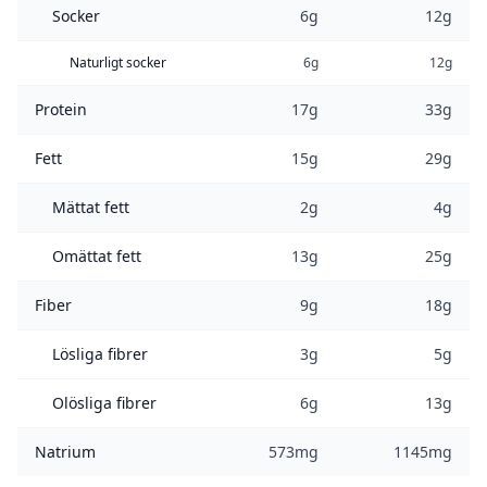
Socker
6g
12g
Naturligt socker
6g
12g
Protein
17g
33g
Fett
15g
29g
Mättat fett
2g
4g
Omättat fett
13g
25g
Fiber
9g
18g
Lösliga fibrer
3g
5g
Olösliga fibrer
6g
13g
Natrium
573mg
1145mg