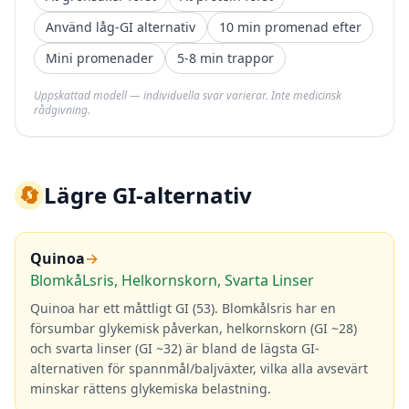
Använd låg-GI alternativ
10 min promenad efter
Mini promenader
5-8 min trappor
Uppskattad modell — individuella svar varierar. Inte medicinsk
rådgivning.
🔄
Lägre GI-alternativ
Quinoa
→
BlomkåLsris, Helkornskorn, Svarta Linser
Quinoa har ett måttligt GI (53). Blomkålsris har en
försumbar glykemisk påverkan, helkornskorn (GI ~28)
och svarta linser (GI ~32) är bland de lägsta GI-
alternativen för spannmål/baljväxter, vilka alla avsevärt
minskar rättens glykemiska belastning.