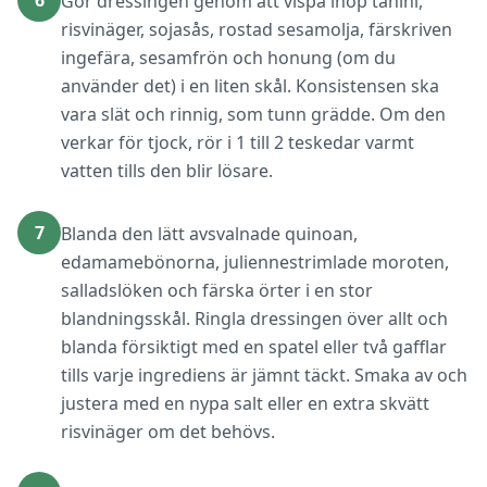
6
Gör dressingen genom att vispa ihop tahini,
risvinäger, sojasås, rostad sesamolja, färskriven
ingefära, sesamfrön och honung (om du
använder det) i en liten skål. Konsistensen ska
vara slät och rinnig, som tunn grädde. Om den
verkar för tjock, rör i 1 till 2 teskedar varmt
vatten tills den blir lösare.
7
Blanda den lätt avsvalnade quinoan,
edamamebönorna, juliennestrimlade moroten,
salladslöken och färska örter i en stor
blandningsskål. Ringla dressingen över allt och
blanda försiktigt med en spatel eller två gafflar
tills varje ingrediens är jämnt täckt. Smaka av och
justera med en nypa salt eller en extra skvätt
risvinäger om det behövs.