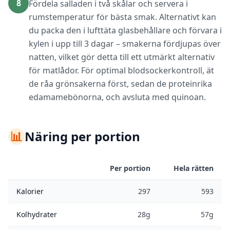
8
Fördela salladen i två skålar och servera i
rumstemperatur för bästa smak. Alternativt kan
du packa den i lufttäta glasbehållare och förvara i
kylen i upp till 3 dagar – smakerna fördjupas över
natten, vilket gör detta till ett utmärkt alternativ
för matlådor. För optimal blodsockerkontroll, ät
de råa grönsakerna först, sedan de proteinrika
edamamebönorna, och avsluta med quinoan.
📊
Näring per portion
Per portion
Hela rätten
Kalorier
297
593
Kolhydrater
28g
57g