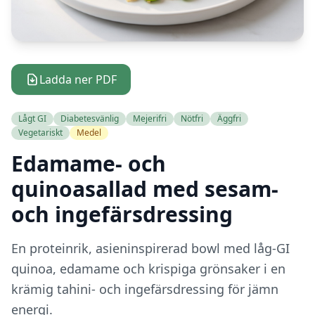
Ladda ner PDF
Lågt GI
Diabetesvänlig
Mejerifri
Nötfri
Äggfri
Vegetariskt
Medel
Edamame- och
quinoasallad med sesam-
och ingefärsdressing
En proteinrik, asieninspirerad bowl med låg-GI
quinoa, edamame och krispiga grönsaker i en
krämig tahini- och ingefärsdressing för jämn
energi.