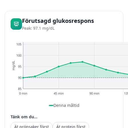
Förutsagd glukosrespons
Peak: 97.1 mg/dL
105
100
mg/dL
95
90
85
0 min
45 min
90 min
13
Denna måltid
Tänk om du...
Ät grönsaker först
Ät protein först