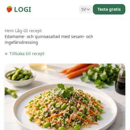
LOGI
SV
Testa gratis
Hem
/
Låg-GI recept
/
Edamame- och quinoasallad med sesam- och
ingefärsdressing
← Tillbaka till recept