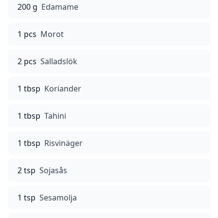
200 g
Edamame
1 pcs
Morot
2 pcs
Salladslök
1 tbsp
Koriander
1 tbsp
Tahini
1 tbsp
Risvinäger
2 tsp
Sojasås
1 tsp
Sesamolja