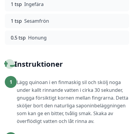
1 tsp
Ingefära
1 tsp
Sesamfrön
0.5 tsp
Honung
👨‍🍳
Instruktioner
1
Lägg quinoan i en finmaskig sil och skölj noga
under kallt rinnande vatten i cirka 30 sekunder,
gnugga försiktigt kornen mellan fingrarna. Detta
sköljer bort den naturliga saponinbeläggningen
som kan ge en bitter, tvålig smak. Skaka av
överflödigt vatten och låt rinna av.