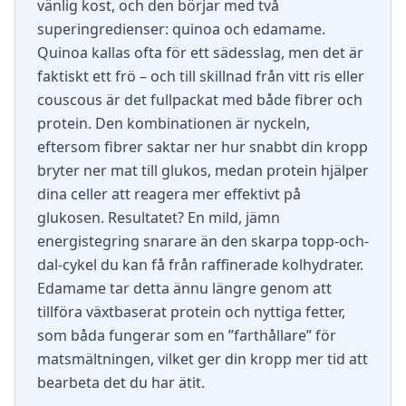
vänlig kost, och den börjar med två
superingredienser: quinoa och edamame.
Quinoa kallas ofta för ett sädesslag, men det är
faktiskt ett frö – och till skillnad från vitt ris eller
couscous är det fullpackat med både fibrer och
protein. Den kombinationen är nyckeln,
eftersom fibrer saktar ner hur snabbt din kropp
bryter ner mat till glukos, medan protein hjälper
dina celler att reagera mer effektivt på
glukosen. Resultatet? En mild, jämn
energistegring snarare än den skarpa topp-och-
dal-cykel du kan få från raffinerade kolhydrater.
Edamame tar detta ännu längre genom att
tillföra växtbaserat protein och nyttiga fetter,
som båda fungerar som en ”farthållare” för
matsmältningen, vilket ger din kropp mer tid att
bearbeta det du har ätit.