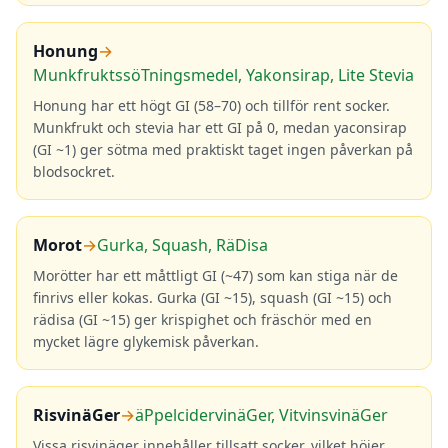
Honung
→
MunkfruktssöTningsmedel, Yakonsirap, Lite Stevia
Honung har ett högt GI (58–70) och tillför rent socker.
Munkfrukt och stevia har ett GI på 0, medan yaconsirap
(GI ~1) ger sötma med praktiskt taget ingen påverkan på
blodsockret.
Morot
→
Gurka, Squash, RäDisa
Morötter har ett måttligt GI (~47) som kan stiga när de
finrivs eller kokas. Gurka (GI ~15), squash (GI ~15) och
rädisa (GI ~15) ger krispighet och fräschör med en
mycket lägre glykemisk påverkan.
RisvinäGer
→
äPpelcidervinäGer, VitvinsvinäGer
Vissa risvinäger innehåller tillsatt socker, vilket höjer