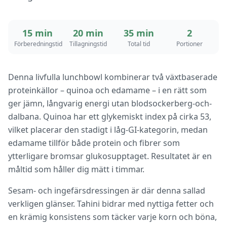
15 min
20 min
35 min
2
Förberedningstid
Tillagningstid
Total tid
Portioner
Denna livfulla lunchbowl kombinerar två växtbaserade
proteinkällor – quinoa och edamame – i en rätt som
ger jämn, långvarig energi utan blodsockerberg-och-
dalbana. Quinoa har ett glykemiskt index på cirka 53,
vilket placerar den stadigt i låg-GI-kategorin, medan
edamame tillför både protein och fibrer som
ytterligare bromsar glukosupptaget. Resultatet är en
måltid som håller dig mätt i timmar.
Sesam- och ingefärsdressingen är där denna sallad
verkligen glänser. Tahini bidrar med nyttiga fetter och
en krämig konsistens som täcker varje korn och böna,