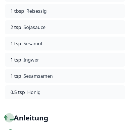
1 tbsp
Reisessig
2 tsp
Sojasauce
1 tsp
Sesamöl
1 tsp
Ingwer
1 tsp
Sesamsamen
0.5 tsp
Honig
👨‍🍳
Anleitung