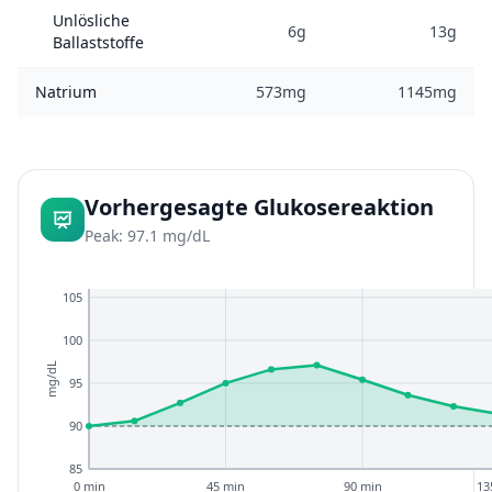
Unlösliche
6g
13g
Ballaststoffe
Natrium
573mg
1145mg
Vorhergesagte Glukosereaktion
Peak: 97.1 mg/dL
105
100
mg/dL
95
90
85
0 min
45 min
90 min
13