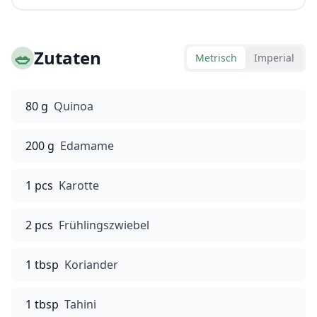
🥗
Zutaten
Metrisch
Imperial
80 g
Quinoa
200 g
Edamame
1 pcs
Karotte
2 pcs
Frühlingszwiebel
1 tbsp
Koriander
1 tbsp
Tahini