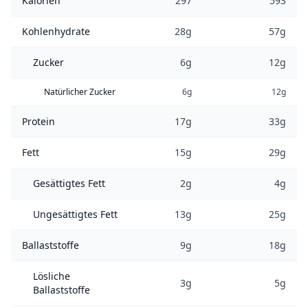
Kalorien
297
593
Kohlenhydrate
28g
57g
Zucker
6g
12g
Natürlicher Zucker
6g
12g
Protein
17g
33g
Fett
15g
29g
Gesättigtes Fett
2g
4g
Ungesättigtes Fett
13g
25g
Ballaststoffe
9g
18g
Lösliche
3g
5g
Ballaststoffe