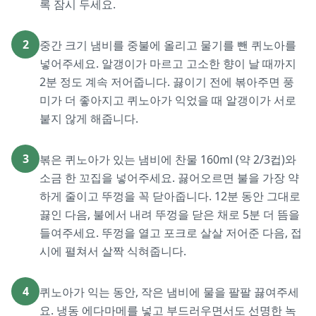
록 잠시 두세요.
2
중간 크기 냄비를 중불에 올리고 물기를 뺀 퀴노아를
넣어주세요. 알갱이가 마르고 고소한 향이 날 때까지
2분 정도 계속 저어줍니다. 끓이기 전에 볶아주면 풍
미가 더 좋아지고 퀴노아가 익었을 때 알갱이가 서로
붙지 않게 해줍니다.
3
볶은 퀴노아가 있는 냄비에 찬물 160ml (약 2/3컵)와
소금 한 꼬집을 넣어주세요. 끓어오르면 불을 가장 약
하게 줄이고 뚜껑을 꼭 닫아줍니다. 12분 동안 그대로
끓인 다음, 불에서 내려 뚜껑을 닫은 채로 5분 더 뜸을
들여주세요. 뚜껑을 열고 포크로 살살 저어준 다음, 접
시에 펼쳐서 살짝 식혀줍니다.
4
퀴노아가 익는 동안, 작은 냄비에 물을 팔팔 끓여주세
요. 냉동 에다마메를 넣고 부드러우면서도 선명한 녹