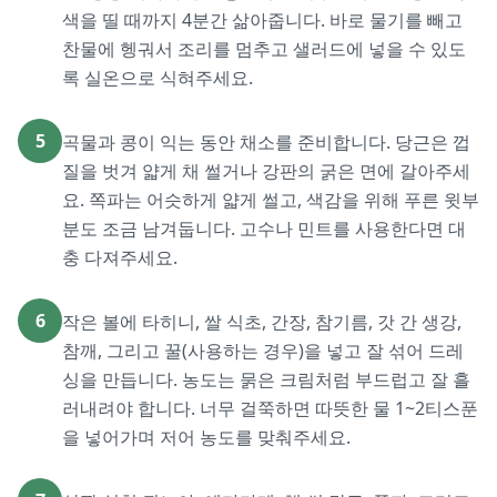
색을 띨 때까지 4분간 삶아줍니다. 바로 물기를 빼고
찬물에 헹궈서 조리를 멈추고 샐러드에 넣을 수 있도
록 실온으로 식혀주세요.
5
곡물과 콩이 익는 동안 채소를 준비합니다. 당근은 껍
질을 벗겨 얇게 채 썰거나 강판의 굵은 면에 갈아주세
요. 쪽파는 어슷하게 얇게 썰고, 색감을 위해 푸른 윗부
분도 조금 남겨둡니다. 고수나 민트를 사용한다면 대
충 다져주세요.
6
작은 볼에 타히니, 쌀 식초, 간장, 참기름, 갓 간 생강,
참깨, 그리고 꿀(사용하는 경우)을 넣고 잘 섞어 드레
싱을 만듭니다. 농도는 묽은 크림처럼 부드럽고 잘 흘
러내려야 합니다. 너무 걸쭉하면 따뜻한 물 1~2티스푼
을 넣어가며 저어 농도를 맞춰주세요.