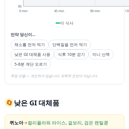
85
0 min
45 min
90 min
13
이 식사
만약 당신이...
채소를 먼저 먹기
단백질을 먼저 먹기
낮은 GI 대체품 사용
식후 10분 걷기
미니 산책
5-8분 계단 오르기
추정 모델 — 개인차가 있습니다. 의학적 조언이 아닙니다.
🔄
낮은 GI 대체품
퀴노아
→
컬리플라워 라이스, 겉보리, 검은 렌틸콩