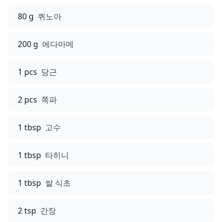
80 g
퀴노아
200 g
에다마메
1 pcs
당근
2 pcs
쪽파
1 tbsp
고수
1 tbsp
타히니
1 tbsp
쌀 식초
2 tsp
간장