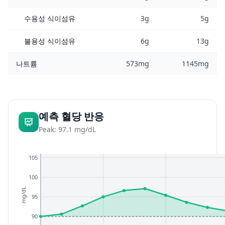
수용성 식이섬유
3g
5g
불용성 식이섬유
6g
13g
나트륨
573mg
1145mg
예측 혈당 반응
Peak: 97.1 mg/dL
105
100
mg/dL
95
90