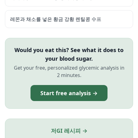
레몬과 채소를 넣은 황금 강황 렌틸콩 수프
Would you eat this? See what it does to
your blood sugar.
Get your free, personalized glycemic analysis in
2 minutes.
Start free analysis →
저GI 레시피 →