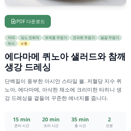
PDF 다운로드
저GI
당뇨 친화적
유제품 무첨가
견과류 무첨가
달걀 무첨가
채식
보통
에다마메 퀴노아 샐러드와 참깨
생강 드레싱
단백질이 풍부한 아시안 스타일 볼. 저혈당 지수 퀴
노아, 에다마메, 아삭한 채소에 크리미한 타히니 생
강 드레싱을 곁들여 꾸준한 에너지를 줍니다.
15 min
20 min
35 min
2
준비 시간
조리 시간
총 시간
인분