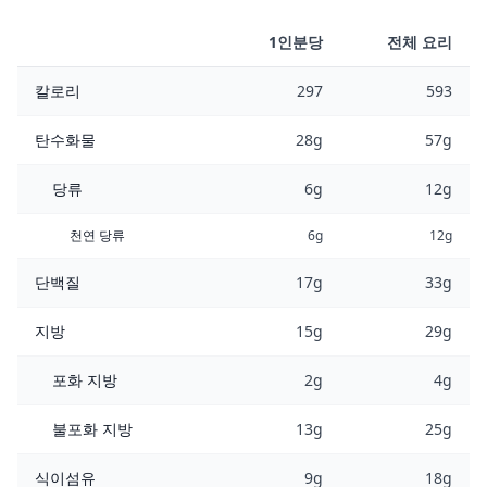
1인분당
전체 요리
칼로리
297
593
탄수화물
28g
57g
당류
6g
12g
천연 당류
6g
12g
단백질
17g
33g
지방
15g
29g
포화 지방
2g
4g
불포화 지방
13g
25g
식이섬유
9g
18g