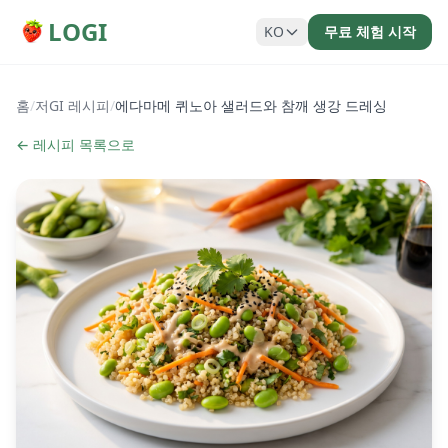
LOGI
KO
무료 체험 시작
홈
/
저GI 레시피
/
에다마메 퀴노아 샐러드와 참깨 생강 드레싱
← 레시피 목록으로