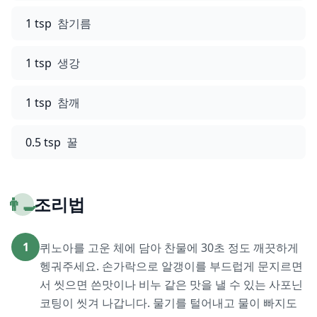
1 tsp
참기름
1 tsp
생강
1 tsp
참깨
0.5 tsp
꿀
👨‍🍳
조리법
1
퀴노아를 고운 체에 담아 찬물에 30초 정도 깨끗하게
헹궈주세요. 손가락으로 알갱이를 부드럽게 문지르면
서 씻으면 쓴맛이나 비누 같은 맛을 낼 수 있는 사포닌
코팅이 씻겨 나갑니다. 물기를 털어내고 물이 빠지도