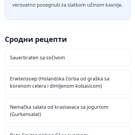
verovatno posegnuti za slatkom užinom kasnije.
Сродни рецепти
Sauerbraten sa sočivom
Erwtensoep (Holandska čorba od graška sa
korenom celera i dimljenom kobasicom)
Nemačka salata od krastavaca sa jogurtom
(Gurkensalat)