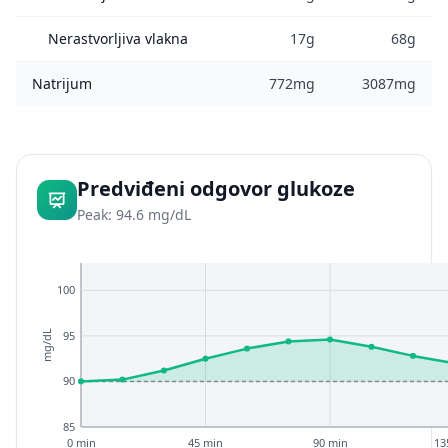
Nerastvorljiva vlakna
17g
68g
Natrijum
772mg
3087mg
Predviđeni odgovor glukoze
Peak: 94.6 mg/dL
100
95
mg/dL
90
85
0 min
45 min
90 min
13