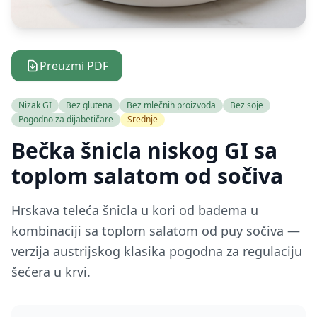
Preuzmi PDF
Nizak GI
Bez glutena
Bez mlečnih proizvoda
Bez soje
Pogodno za dijabetičare
Srednje
Bečka šnicla niskog GI sa
toplom salatom od sočiva
Hrskava teleća šnicla u kori od badema u
kombinaciji sa toplom salatom od puy sočiva —
verzija austrijskog klasika pogodna za regulaciju
šećera u krvi.