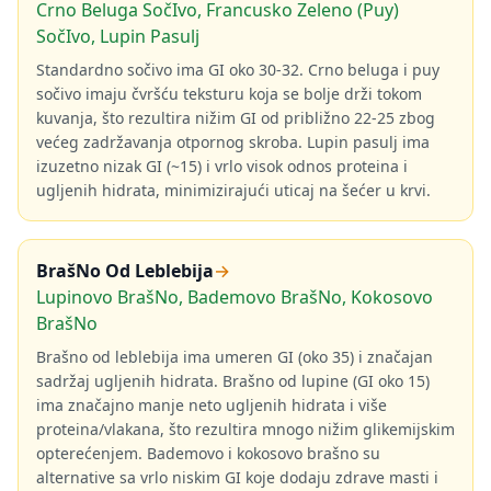
Crno Beluga SočIvo, Francusko Zeleno (Puy)
SočIvo, Lupin Pasulj
Standardno sočivo ima GI oko 30-32. Crno beluga i puy
sočivo imaju čvršću teksturu koja se bolje drži tokom
kuvanja, što rezultira nižim GI od približno 22-25 zbog
većeg zadržavanja otpornog skroba. Lupin pasulj ima
izuzetno nizak GI (~15) i vrlo visok odnos proteina i
ugljenih hidrata, minimizirajući uticaj na šećer u krvi.
BrašNo Od Leblebija
→
Lupinovo BrašNo, Bademovo BrašNo, Kokosovo
BrašNo
Brašno od leblebija ima umeren GI (oko 35) i značajan
sadržaj ugljenih hidrata. Brašno od lupine (GI oko 15)
ima značajno manje neto ugljenih hidrata i više
proteina/vlakana, što rezultira mnogo nižim glikemijskim
opterećenjem. Bademovo i kokosovo brašno su
alternative sa vrlo niskim GI koje dodaju zdrave masti i