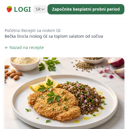
LOGI
SR
Započnite besplatni probni period
Početna
/
Recepti sa niskim GI
/
Bečka šnicla niskog GI sa toplom salatom od sočiva
← Nazad na recepte