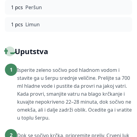
1 pcs
Peršun
1 pcs
Limun
👨‍🍳
Uputstva
1
Isperite zeleno sočivo pod hladnom vodom i
stavite ga u šerpu srednje veličine. Prelijte sa 700
ml hladne vode i pustite da provri na jakoj vatri.
Kada provri, smanjite vatru na blago krčkanje i
kuvajte nepokriveno 22–28 minuta, dok sočivo ne
omekša, ali i dalje zadrži oblik. Ocedite ga i vratite
u toplu šerpu.
2
Dok se sočivo krčka, pripremite preliv. Crveni luk