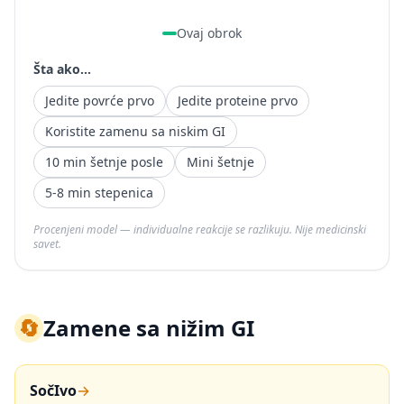
Ovaj obrok
Šta ako...
Jedite povrće prvo
Jedite proteine prvo
Koristite zamenu sa niskim GI
10 min šetnje posle
Mini šetnje
5-8 min stepenica
Procenjeni model — individualne reakcije se razlikuju. Nije medicinski
savet.
🔄
Zamene sa nižim GI
SočIvo
→