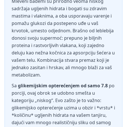
Mleveni bademi su prirodno veoma niskog
sadržaja ugljenih hidrata i bogati su zdravim
mastima i vlaknima, a oba usporavaju varenje i
pomažu glukozi da postepeno uđe u vaš
krvotok, umesto odjednom. Brašno od leblebija
donosi svoju supermoć: prepuno je biljnih
proteina i rastvorljivih vlakana, koji zajedno
deluju kao nežna kočnica za apsorpciju šećera u
vašem telu. Kombinacija stvara premaz koji je
jednako zasitan i hrskav, ali mnogo blaži za vaš
metabolizam.
Sa
glikemijskim opterećenjem od samo 7.8
po
porciji, ovaj obrok se udobno smešta u
kategoriju „niskog“. Evo zašto je to važno:
glikemijsko opterećenje uzima u obzir i *vrstu* i
*količinu* ugljenih hidrata na vašem tanjiru,
dajući vam mnogo realističniju sliku od samog