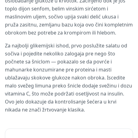
oslobađanje glukoze u krvotok. Začinjeno dok je još
toplo dijon senfom, belim vinskim sirćetom i
maslinovim uljem, sočivo upija svaki delić ukusa i
pruža zasitnu, zemljanu bazu koja ovo čini kompletnim
obrokom bez potrebe za krompirom ili hlebom.
Za najbolji glikemijski ishod, prvo poslužite salatu od
sočiva i pojedite nekoliko zalogaja pre nego što
počnete sa šniclom — pokazalo se da povrće i
mahunarke konzumirane pre proteina i masti
ublažavaju skokove glukoze nakon obroka. Iscedite
malo svežeg limuna preko šnicle dodaje svežinu i dozu
vitamina C, što može podržati osetljivost na insulin.
Ovo jelo dokazuje da kontrolisanje šećera u krvi
nikada ne znači žrtvovanje klasika.