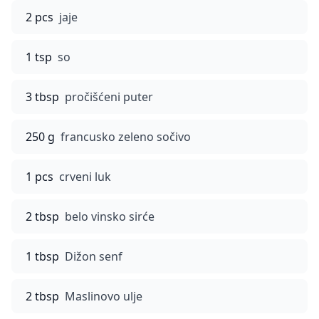
2 pcs
jaje
1 tsp
so
3 tbsp
pročišćeni puter
250 g
francusko zeleno sočivo
1 pcs
crveni luk
2 tbsp
belo vinsko sirće
1 tbsp
Dižon senf
2 tbsp
Maslinovo ulje