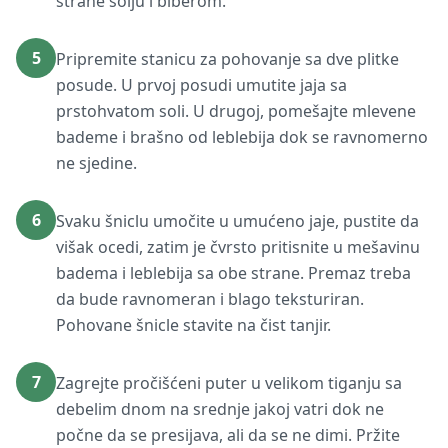
strane solju i biberom.
5
Pripremite stanicu za pohovanje sa dve plitke
posude. U prvoj posudi umutite jaja sa
prstohvatom soli. U drugoj, pomešajte mlevene
bademe i brašno od leblebija dok se ravnomerno
ne sjedine.
6
Svaku šniclu umočite u umućeno jaje, pustite da
višak ocedi, zatim je čvrsto pritisnite u mešavinu
badema i leblebija sa obe strane. Premaz treba
da bude ravnomeran i blago teksturiran.
Pohovane šnicle stavite na čist tanjir.
7
Zagrejte pročišćeni puter u velikom tiganju sa
debelim dnom na srednje jakoj vatri dok ne
počne da se presijava, ali da se ne dimi. Pržite