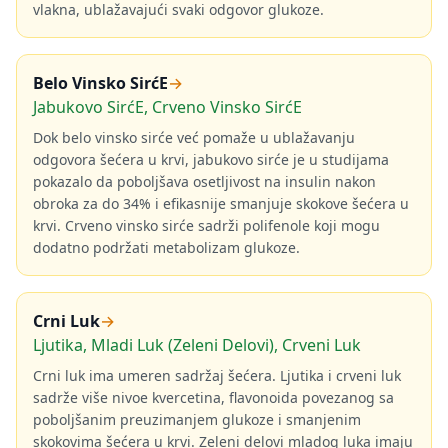
vlakna, ublažavajući svaki odgovor glukoze.
Belo Vinsko SirćE
→
Jabukovo SirćE, Crveno Vinsko SirćE
Dok belo vinsko sirće već pomaže u ublažavanju
odgovora šećera u krvi, jabukovo sirće je u studijama
pokazalo da poboljšava osetljivost na insulin nakon
obroka za do 34% i efikasnije smanjuje skokove šećera u
krvi. Crveno vinsko sirće sadrži polifenole koji mogu
dodatno podržati metabolizam glukoze.
Crni Luk
→
Ljutika, Mladi Luk (Zeleni Delovi), Crveni Luk
Crni luk ima umeren sadržaj šećera. Ljutika i crveni luk
sadrže više nivoe kvercetina, flavonoida povezanog sa
poboljšanim preuzimanjem glukoze i smanjenim
skokovima šećera u krvi. Zeleni delovi mladog luka imaju