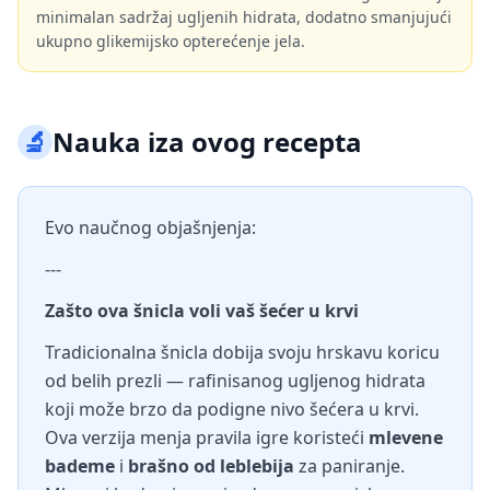
minimalan sadržaj ugljenih hidrata, dodatno smanjujući
ukupno glikemijsko opterećenje jela.
🔬
Nauka iza ovog recepta
Evo naučnog objašnjenja:
---
Zašto ova šnicla voli vaš šećer u krvi
Tradicionalna šnicla dobija svoju hrskavu koricu
od belih prezli — rafinisanog ugljenog hidrata
koji može brzo da podigne nivo šećera u krvi.
Ova verzija menja pravila igre koristeći
mlevene
bademe
i
brašno od leblebija
za paniranje.