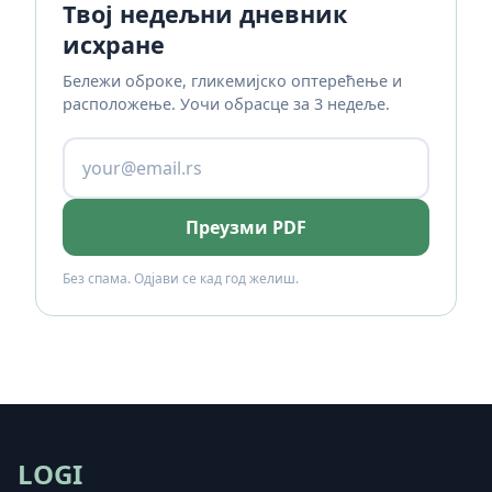
Твој недељни дневник
исхране
Бележи оброке, гликемијско оптерећење и
расположење. Уочи обрасце за 3 недеље.
Преузми PDF
Без спама. Одјави се кад год желиш.
LOGI