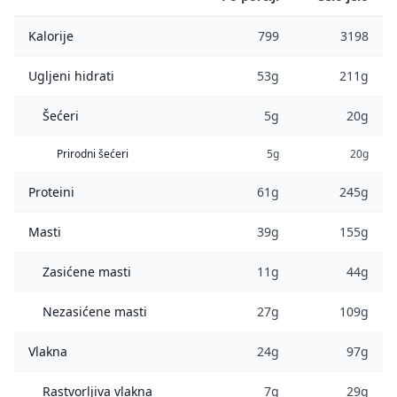
Kalorije
799
3198
Ugljeni hidrati
53g
211g
Šećeri
5g
20g
Prirodni šećeri
5g
20g
Proteini
61g
245g
Masti
39g
155g
Zasićene masti
11g
44g
Nezasićene masti
27g
109g
Vlakna
24g
97g
Rastvorljiva vlakna
7g
29g