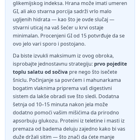
glikemijskog indeksa. Hrana može imati umeren
GI, ali ako stvarna porcija sadrži vrlo malo
ugljenih hidrata — kao što je ovde slučaj —
stvarni uticaj na vaš šećer u krvi ostaje
minimalan. Procenjeni GI od 15 potvrđuje da se
ovo jelo vari sporo i postojano.
Da biste izvukli maksimum iz ovog obroka,
isprobajte jednostavnu strategiju:
prvo pojedite
toplu salatu od sočiva
pre nego što isečete
šniclu. Počinjanje sa povrćem i mahunarkama
bogatim vlaknima priprema vaš digestivni
sistem da lakše obradi sve što sledi. Dodatna
šetnja od 10–15 minuta nakon jela može
dodatno pomoći vašim mišićima da prirodno
apsorbuju glukozu. Proteini iz teletine i masti iz
premaza od badema deluju zajedno kako bi vas
duže držali sitim — što znači da ćete manje