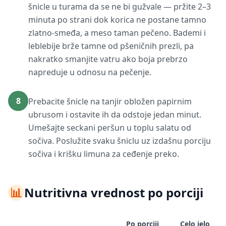
šnicle u turama da se ne bi gužvale — pržite 2–3
minuta po strani dok korica ne postane tamno
zlatno-smeđa, a meso taman pečeno. Bademi i
leblebije brže tamne od pšeničnih prezli, pa
nakratko smanjite vatru ako boja prebrzo
napreduje u odnosu na pečenje.
8
Prebacite šnicle na tanjir obložen papirnim
ubrusom i ostavite ih da odstoje jedan minut.
Umešajte seckani peršun u toplu salatu od
sočiva. Poslužite svaku šniclu uz izdašnu porciju
sočiva i krišku limuna za ceđenje preko.
📊
Nutritivna vrednost po porciji
Po porciji
Celo jelo