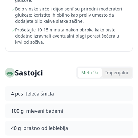
glukoze.
Belo vinsko sirće i dijon senf su prirodni moderatori
✓
glukoze; koristite ih obilno kao preliv umesto da
dodajete bilo kakve slatke začine.
Prošetajte 10-15 minuta nakon obroka kako biste
✓
dodatno izravnali eventualni blagi porast šećera u
krvi od sočiva.
🥗
Sastojci
Metrički
Imperijalni
4 pcs
teleća šnicla
100 g
mleveni bademi
40 g
brašno od leblebija