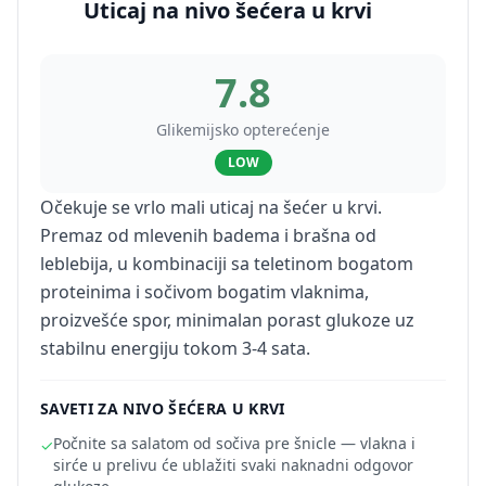
Uticaj na nivo šećera u krvi
7.8
Glikemijsko opterećenje
LOW
Očekuje se vrlo mali uticaj na šećer u krvi.
Premaz od mlevenih badema i brašna od
leblebija, u kombinaciji sa teletinom bogatom
proteinima i sočivom bogatim vlaknima,
proizvešće spor, minimalan porast glukoze uz
stabilnu energiju tokom 3-4 sata.
SAVETI ZA NIVO ŠEĆERA U KRVI
Počnite sa salatom od sočiva pre šnicle — vlakna i
✓
sirće u prelivu će ublažiti svaki naknadni odgovor