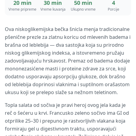
20 min
30 min
50 min
4
Vreme pripreme
Vreme kuvanja
Ukupno vreme
Porcije
Ova niskoglikemijska bečka šnicla menja tradicionalne
pšenične prezle za zlatnu koricu od mlevenih badema i
brašna od leblebija — dva sastojka koja su prirodno
niskog glikemijskog indeksa, a istovremeno pružaju
zadovoljavajuću hrskavost. Premaz od badema dodaje
mononezasićene masti i proteine zdrave za srce, koji
dodatno usporavaju apsorpciju glukoze, dok brašno
od leblebija doprinosi vlaknima i suptilnom orašastom
ukusu koji se prelepo slaže sa nežnom teletinom.
Topla salata od sočiva je pravi heroj ovog jela kada je
reč o šećeru u krvi. Francusko zeleno sočivo ima GI od
otprilike 25–30 i prepuno je rastvorljivih vlakana koja
formiraju gel u digestivnom traktu, usporavajući