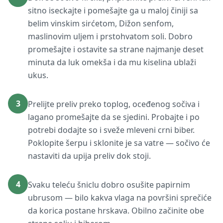
sitno iseckajte i pomešajte ga u maloj činiji sa
belim vinskim sirćetom, Dižon senfom,
maslinovim uljem i prstohvatom soli. Dobro
promešajte i ostavite sa strane najmanje deset
minuta da luk omekša i da mu kiselina ublaži
ukus.
3
Prelijte preliv preko toplog, oceđenog sočiva i
lagano promešajte da se sjedini. Probajte i po
potrebi dodajte so i sveže mleveni crni biber.
Poklopite šerpu i sklonite je sa vatre — sočivo će
nastaviti da upija preliv dok stoji.
4
Svaku teleću šniclu dobro osušite papirnim
ubrusom — bilo kakva vlaga na površini sprečiće
da korica postane hrskava. Obilno začinite obe