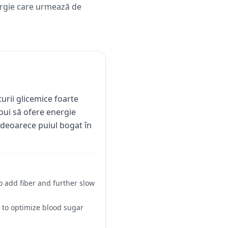
nergie care urmează de
urii glicemice foarte
ebui să ofere energie
, deoarece puiul bogat în
to add fiber and further slow
 to optimize blood sugar