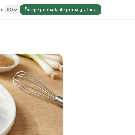
og
RO
Începe perioada de probă gratuită