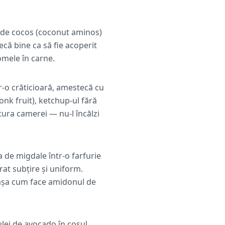
s de cocos (coconut aminos)
ecă bine ca să fie acoperit
omele în carne.
tr-o crăticioară, amestecă cu
onk fruit), ketchup-ul fără
tura camerei — nu-l încălzi
 de migdale într-o farfurie
trat subțire și uniform.
 așa cum face amidonul de
 ulei de avocado în coșul