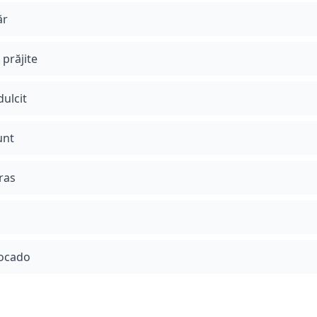
ăr
prăjite
dulcit
unt
ras
vocado