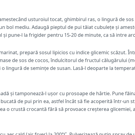
mestecând usturoiul tocat, ghimbirul ras, o lingură de so
r-un bol mediu. Adaugă pieptul de pui tăiat cubulețe și amest
 și pune-l la frigider pentru 15-20 de minute, ca să intre ar
 marinat, prepară sosul lipicios cu indice glicemic scăzut. În
ămase de sos de cocos, îndulcitorul de fructul călugărului (m
și o lingură de semințe de susan. Lasă-l deoparte la tempera
adă și tamponează-l ușor cu prosoape de hârtie. Pune făina
e bucată de pui prin ea, astfel încât să fie acoperită într-un s
rea o crustă crocantă fără să provoace creșterea glicemiei,
cu aer cald (air fryer) la 200°C. Pulverizează puțin spray de