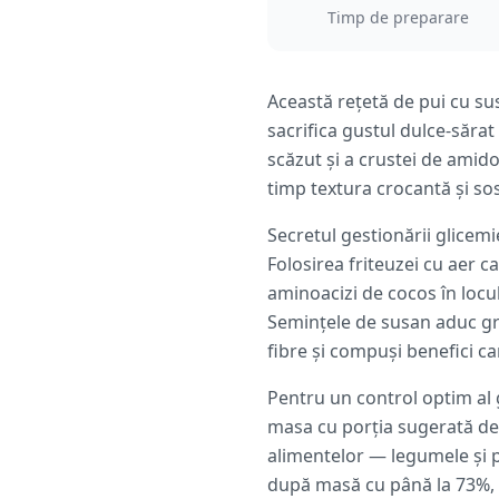
Timp de preparare
Această rețetă de pui cu su
sacrifica gustul dulce-sărat
scăzut și a crustei de amid
timp textura crocantă și sos
Secretul gestionării glicemi
Folosirea friteuzei cu aer c
aminoacizi de cocos în locul
Semințele de susan aduc gr
fibre și compuși benefici car
Pentru un control optim al g
masa cu porția sugerată d
alimentelor — legumele și p
după masă cu până la 73%, 