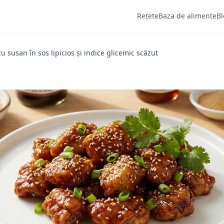
Rețete
Baza de alimente
Bl
cu susan în sos lipicios și indice glicemic scăzut