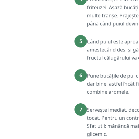
friteuzei. Așază bucăți
multe tranșe. Prăjește
până când puiul devine
5
Când puiul este aproap
amestecând des, și găt
fructul călugărului va 
6
Pune bucățile de pui c
dar bine, astfel încât 
combine aromele.
7
Servește imediat, deco
tocat. Pentru un contr
Sfat util: mănâncă ma
glicemic.