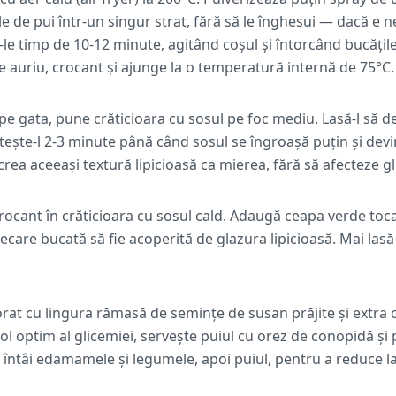
le de pui într-un singur strat, fără să le înghesui — dacă e n
-le timp de 10-12 minute, agitând coșul și întorcând bucățil
 auriu, crocant și ajunge la o temperatură internă de 75°C.
e gata, pune crăticioara cu sosul pe foc mediu. Lasă-l să de
ește-l 2-3 minute până când sosul se îngroașă puțin și devin
crea aceeași textură lipicioasă ca mierea, fără să afecteze g
rocant în crăticioara cu sosul cald. Adaugă ceapa verde toca
fiecare bucată să fie acoperită de glazura lipicioasă. Mai las
rat cu lingura rămasă de semințe de susan prăjite și extra 
ol optim al glicemiei, servește puiul cu orez de conopidă și
i întâi edamamele și legumele, apoi puiul, pentru a reduce