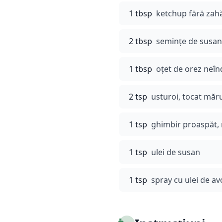
1 tbsp
ketchup fără zah
2 tbsp
semințe de susan 
1 tbsp
oțet de orez neîn
2 tsp
usturoi, tocat măr
1 tsp
ghimbir proaspăt, 
1 tsp
ulei de susan
1 tsp
spray cu ulei de a