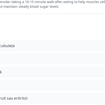
nsider taking a 10-15 minute walk after eating to help muscles uti
d maintain steady blood sugar levels
 cubulețe
ă
uit sau eritritol