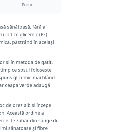
Porții
asă sănătoasă, fără a
u indice glicemic (IG)
mică, păstrând în același
or și în metoda de gătit.
n timp ce sosul folosește
ăspuns glicemic mai blând.
 iar ceapa verde adaugă
oc de orez alb și începe
n. Această ordine a
erile de zahăr din sânge de
mi sănătoase și fibre