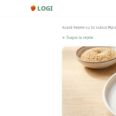
LOGI
Acasă
/
Rețete cu IG scăzut
/
Pui 
← Înapoi la rețete