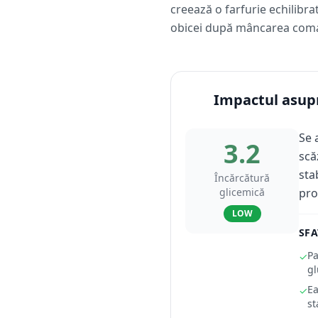
creează o farfurie echilibra
obicei după mâncarea coma
Impactul asupr
Se 
3.2
scă
sta
Încărcătură
glicemică
pro
LOW
SFA
Pa
✓
gl
Ea
✓
st