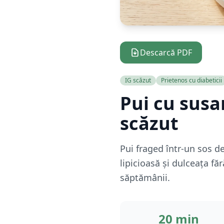
Descarcă PDF
IG scăzut
Prietenos cu diabeticii
Pui cu susan
scăzut
Pui fraged într-un sos d
lipicioasă și dulceața fă
săptămânii.
20 min