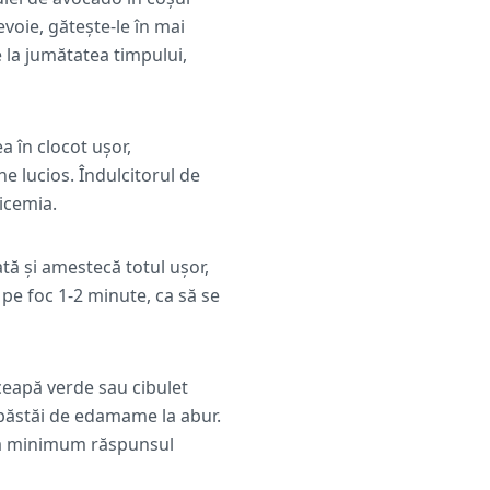
evoie, gătește-le în mai
e la jumătatea timpului,
a în clocot ușor,
e lucios. Îndulcitorul de
licemia.
tă și amestecă totul ușor,
ă pe foc 1-2 minute, ca să se
ceapă verde sau cibulet
 păstăi de edamame la abur.
 la minimum răspunsul