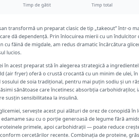
Timp de gătit
Timp total
san transformă un preparat clasic de tip „takeout” într-o m
 care dă dependență. Prin înlocuirea mierii cu un îndulcitor c
on cu făină de migdale, am redus dramatic încărcătura glice
ul lucios.
ei în acest preparat stă în alegerea strategică a ingredientel
ald (air fryer) oferă o crustă crocantă cu un minim de ulei, î
 sosului de soia tradițional, pentru mai puțin sodiu și un r
ăsimi sănătoase care încetinesc absorbția carbohidraților,
e susțin sensibilitatea la insulină.
licemiei, servește acest pui alături de orez de conopidă în l
e edamame sau cu o porție generoasă de legume fără amido
roteinele primele, apoi carbohidrații — poate reduce creșt
conform cercetărilor recente. Combinația de proteine, grăsi