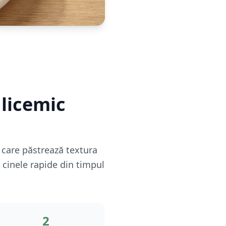
glicemic
e care păstrează textura
 cinele rapide din timpul
2