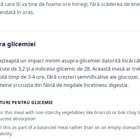
tă care îți va ține de foame ore întregi, fără scăderea de e
ndată în oraș.
a glicemiei
așteaptă un impact minim asupra glicemiei datorită încărcăt
zute de 3,2 și a indicelui glicemic de 28. Această masă ar tr
bilă timp de 3-4 ore, fără creșteri semnificative ale glucozei
teine și crusta din făină de migdale încetinesc digestia.
TURI PENTRU GLICEMIE
ir this meal with non-starchy vegetables like broccoli or bok choy 
ucose absorption
t this as part of a balanced meal rather than on an empty stomach
ability