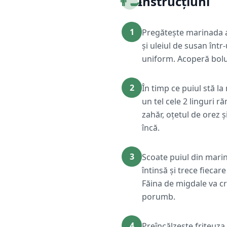
👨‍🍳
Instrucțiuni
1
Pregătește marinada a
și uleiul de susan înt
uniform. Acoperă bolul
2
În timp ce puiul stă la
un tel cele 2 linguri r
zahăr, oțetul de orez 
încă.
3
Scoate puiul din marin
întinsă și trece fiecar
Făina de migdale va c
porumb.
4
Preîncălzește friteuza 