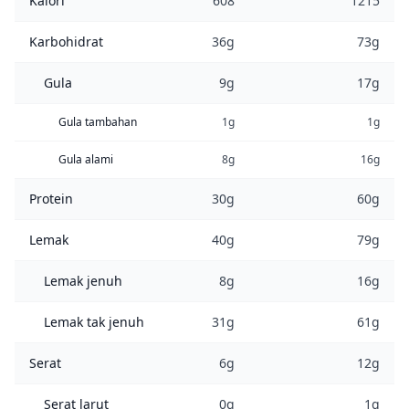
Kalori
608
1215
Karbohidrat
36g
73g
Gula
9g
17g
Gula tambahan
1g
1g
Gula alami
8g
16g
Protein
30g
60g
Lemak
40g
79g
Lemak jenuh
8g
16g
Lemak tak jenuh
31g
61g
Serat
6g
12g
Serat larut
0g
1g