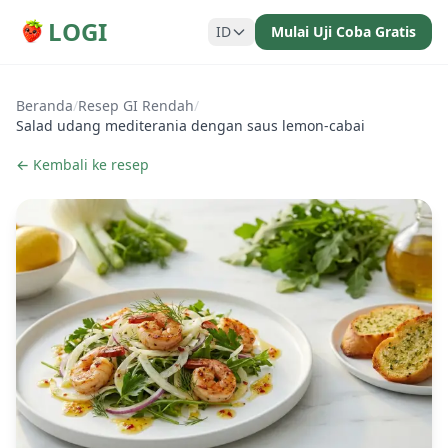
LOGI
ID
Mulai Uji Coba Gratis
Beranda
/
Resep GI Rendah
/
Salad udang mediterania dengan saus lemon-cabai
← Kembali ke resep