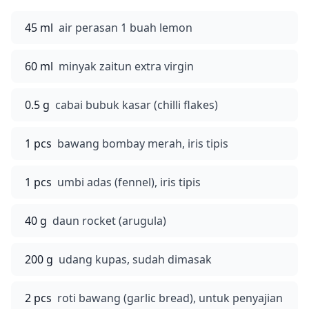
45 ml
air perasan 1 buah lemon
60 ml
minyak zaitun extra virgin
0.5 g
cabai bubuk kasar (chilli flakes)
1 pcs
bawang bombay merah, iris tipis
1 pcs
umbi adas (fennel), iris tipis
40 g
daun rocket (arugula)
200 g
udang kupas, sudah dimasak
2 pcs
roti bawang (garlic bread), untuk penyajian