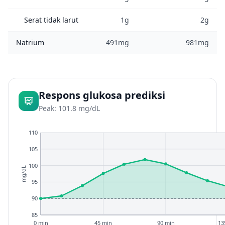
Serat tidak larut
1g
2g
Natrium
491mg
981mg
Respons glukosa prediksi
Peak: 101.8 mg/dL
110
105
100
mg/dL
95
90
85
0 min
45 min
90 min
13