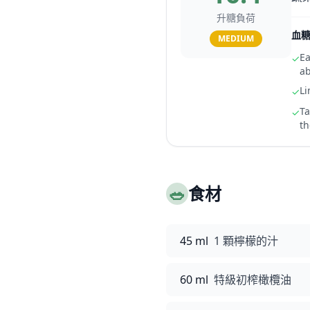
升糖負荷
血
MEDIUM
Ea
✓
ab
Li
✓
Ta
✓
th
🥗
食材
45 ml
1 顆檸檬的汁
60 ml
特級初榨橄欖油