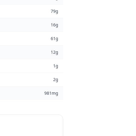
79g
16g
61g
12g
1g
2g
981mg