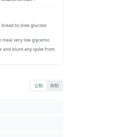
c bread to slow glucose
he meal very low glycemic
e and blunt any spike from
公制
英制