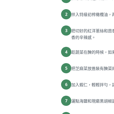
2
拌入特級初榨橄欖油，
3
把切好的紅洋蔥絲和茴香
香的辛辣感。
4
趁蔬菜在醃的時候，如
5
把芝麻菜放進裝有醃菜
6
加入蝦仁，輕輕拌勻，
7
灑點海鹽和現磨黑胡椒