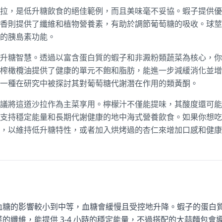
拉，是低升糖飲食的絕佳範例，而且美味毫不妥協。蝦子提供優
香則提供了纖維和植物營養素，有助於調節葡萄糖的吸收。球莖
的胰島素功能。
升糖智慧。透過以富含蛋白質的蝦子和非澱粉類蔬菜為核心，你
榨橄欖油提供了健康的單元不飽和脂肪，能進一步減緩消化並增
一種在研究中被探討其對葡萄糖代謝潛在作用的類黃酮。
議將這道沙拉作為主菜享用。檸檬汁不僅能提味，其酸度還可能
支持穩定能量和長期代謝健康的地中海式營養飲食。如果你想吃
，以維持低升糖特性，或者加入烘烤過的杏仁來增加口感和健康
血糖的影響較小到中等，血糖會緩慢且受控地升降。蝦子的蛋白
菜的纖維，能提供 3-4 小時的穩定能量，不過搭配的大蒜麵包會