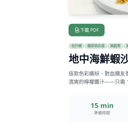
下載 PDF
低升糖
糖尿病友善
無麩質
地中海鮮蝦
這款色彩繽紛、對血糖友
清爽的檸檬醬汁——只需 
15 min
準備時間