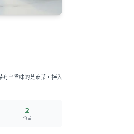
帶有辛香味的芝麻葉，拌入
2
份量