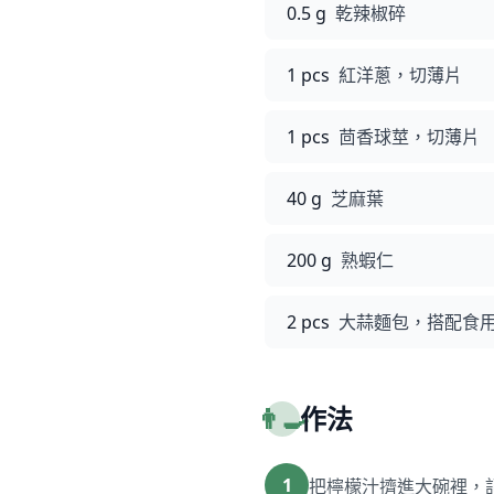
0.5 g
乾辣椒碎
1 pcs
紅洋蔥，切薄片
1 pcs
茴香球莖，切薄片
40 g
芝麻葉
200 g
熟蝦仁
2 pcs
大蒜麵包，搭配食
👨‍🍳
作法
1
把檸檬汁擠進大碗裡，