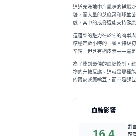
這道充滿地中海風味的鮮蝦沙
糖，而大量的芝麻葉和球莖茴
感，其中的成分還能支持健康
這道菜的魅力在於它的簡單與
糖穩定數小時的一餐。特級初
辛辣，但含有槲皮素——這是
為了達到最佳的血糖控制，建
物的升糖反應。這就是那種能
的藜麥或鷹嘴豆，而不是麵包
血糖影響
對
16.4
蔬