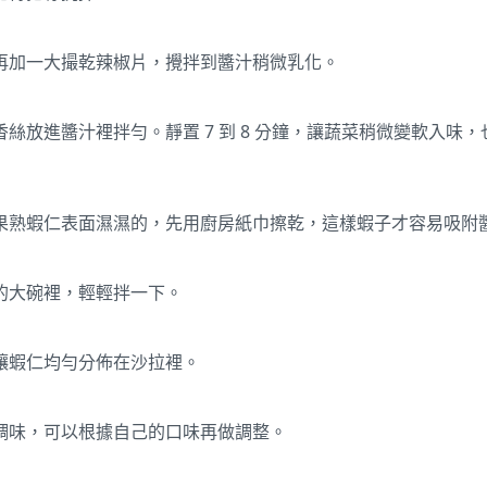
再加一大撮乾辣椒片，攪拌到醬汁稍微乳化。
絲放進醬汁裡拌勻。靜置 7 到 8 分鐘，讓蔬菜稍微變軟入味
果熟蝦仁表面濕濕的，先用廚房紙巾擦乾，這樣蝦子才容易吸附
的大碗裡，輕輕拌一下。
讓蝦仁均勻分佈在沙拉裡。
調味，可以根據自己的口味再做調整。