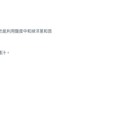
，也能利用酸度中和掉洋蔥和茴
醬汁。