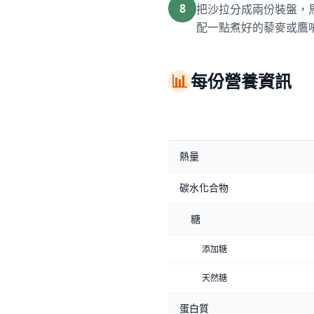
8
把沙拉分成兩份裝盤，
配一點煮好的藜麥或鷹
📊
每份營養資訊
熱量
碳水化合物
糖
添加糖
天然糖
蛋白質