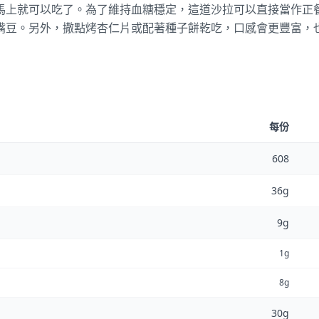
馬上就可以吃了。為了維持血糖穩定，這道沙拉可以直接當作正
嘴豆。另外，撒點烤杏仁片或配著種子餅乾吃，口感會更豐富，
每份
608
36g
9g
1g
8g
30g