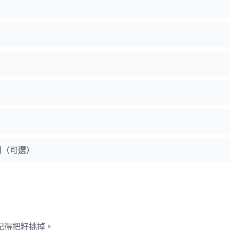
用（可選）
記得把籽挑掉。