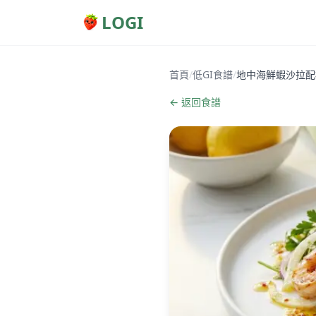
LOGI
首頁
/
低GI食譜
/
地中海鮮蝦沙拉配
← 返回食譜