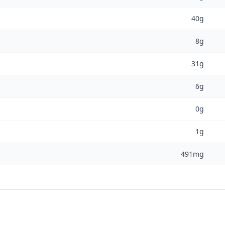
40g
8g
31g
6g
0g
1g
491mg