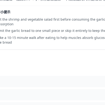
糖小提示
t the shrimp and vegetable salad first before consuming the garli
sorption
mit the garlic bread to one small piece or skip it entirely to keep t
ke a 10-15 minute walk after eating to help muscles absorb glucos
e bread