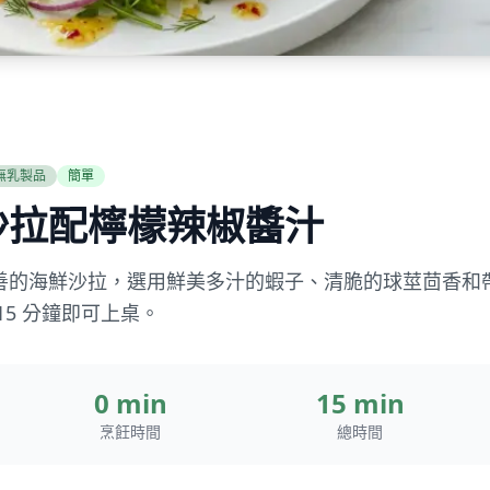
無乳製品
簡單
沙拉配檸檬辣椒醬汁
善的海鮮沙拉，選用鮮美多汁的蝦子、清脆的球莖茴香和
15 分鐘即可上桌。
0 min
15 min
烹飪時間
總時間