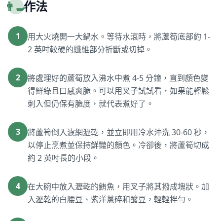
👨‍🍳
作法
1
用大火燒開一大鍋水。等待水滾時，將蘆筍底部約 1-
2 英吋較硬的纖維部分折斷或切掉。
2
將處理好的蘆筍放入沸水中煮 4-5 分鐘，直到顏色變
得鮮綠且口感爽脆。可以用叉子試試看，如果能輕鬆
刺入但仍保有脆度，就代表煮好了。
3
將蘆筍倒入濾網瀝乾，並立即用冷水沖洗 30-60 秒，
以停止烹煮並保持鮮豔的顏色。冷卻後，將蘆筍切成
約 2 英吋長的小段。
4
在大碗中放入瀝乾的鮪魚，用叉子將其撥成塊狀。加
入瀝乾的白腰豆、紫洋蔥碎和酸豆，輕輕拌勻。