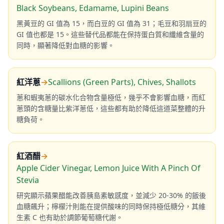
Black Soybeans, Edamame, Lupini Beans
黑黃豆的 GI 值為 15，而白豆的 GI 值為 31；毛豆和羽扇豆的
GI 值也都是 15。這些替代品都能在保持蛋白質和纖維含量的
同時，顯著降低對血糖的影響。
紅洋蔥
→
Scallions (Green Parts), Chives, Shallots
蔥和蝦夷蔥的碳水化合物含量極低，幾乎不會影響血糖，而紅
蔥頭的含糖量比紫洋蔥低，這些都有助於降低這道菜整體的升
糖負荷。
紅酒醋
→
Apple Cider Vinegar, Lemon Juice With A Pinch Of
Stevia
研究顯示蘋果醋能改善胰島素敏感度，並減少 20-30% 的飯後
血糖飆升；檸檬汁則能在提供酸味的同時保持極低糖分，其維
生素 C 也有助於調節葡萄糖代謝。