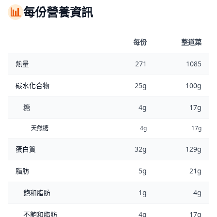
📊
每份營養資訊
每份
整道菜
熱量
271
1085
碳水化合物
25g
100g
糖
4g
17g
天然糖
4g
17g
蛋白質
32g
129g
脂肪
5g
21g
飽和脂肪
1g
4g
不飽和脂肪
4g
17g