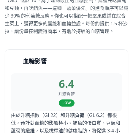
（GL）低於 10。為了達到最佳的血糖控制，建議先吃蘆筍
和豆類，再吃鮪魚——這種「蔬菜優先」的進食順序可以減
少 30% 的葡萄糖反應。你也可以搭配一把堅果或鋪在綜合
生菜上，獲得更多的纖維和血糖益處。每份約提供 1.5 杯沙
拉，讓份量控制變得簡單，有助於持續的血糖管理。
血糖影響
6.4
升糖負荷
LOW
由於升糖指數（GI 22）和升糖負荷（GL 6.2）都很
低，預計對血糖的影響極小。鮪魚的蛋白質、豆類和
蘆筍的纖維，以及橄欖油的健康脂肪，將促進 3-4 小