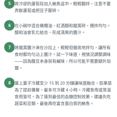
5
將冷卻的蘆筍段加入鮪魚盆中。輕輕翻拌，注意不要
弄斷蘆筍或把豆子壓碎。
6
在小碗中混合橄欖油、紅酒醋和龍蒿碎，攪拌均勻。
醋和油會乳化結合，形成清爽的醬汁。
7
將龍蒿醬汁淋在沙拉上，輕輕但徹底地拌勻，讓所有
食材都均勻沾上醬汁。試一下味道，視情況調整調味
——因為酸豆本身就有鹹味，所以可能不需要額外加
鹽。
8
蓋上蓋子冷藏至少 15 到 20 分鐘讓味道融合，如果是
為了提前備餐，最多可冷藏 4 小時。冷藏食用或常溫
食用皆可。為了達到最佳的血糖控制效果，建議先吃
蔬菜和豆類，最後再吃富含蛋白質的鮪魚。