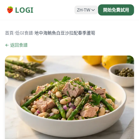
LOGI
ZH-TW
開始免費試用
首頁
/
低GI食譜
/
地中海鮪魚白豆沙拉配春季蘆筍
← 返回食譜