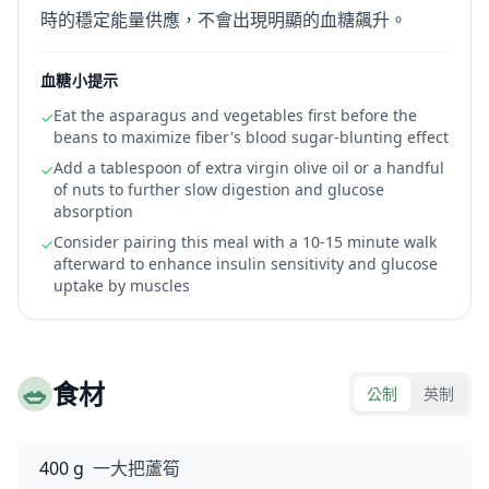
時的穩定能量供應，不會出現明顯的血糖飆升。
血糖小提示
Eat the asparagus and vegetables first before the
✓
beans to maximize fiber's blood sugar-blunting effect
Add a tablespoon of extra virgin olive oil or a handful
✓
of nuts to further slow digestion and glucose
absorption
Consider pairing this meal with a 10-15 minute walk
✓
afterward to enhance insulin sensitivity and glucose
uptake by muscles
🥗
食材
公制
英制
400 g
一大把蘆筍