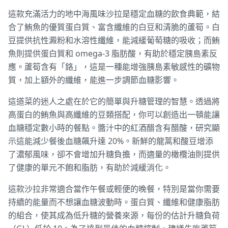
這款充滿活力的地中海風味沙拉是穩定血糖的飲食典範，結
合了鮪魚的優質蛋白質、富含纖維的白豆和清脆的蘆筍。白
豆提供抗性澱粉和水溶性纖維，能減緩葡萄糖的吸收；而鮪
魚則提供蛋白質和 omega-3 脂肪酸，有助於穩定胰島素反
應。蘆筍含有「鉻」，這是一種能增強胰島素敏感性的礦物
質，加上額外的纖維，能進一步調節血糖影響。
這道菜的迷人之處在於它的簡單與升糖管理的智慧。透過將
高蛋白的鮪魚與高纖維的豆類搭配，你可以創造出一頓能讓
血糖穩定數小時的餐點。醬汁中的紅酒醋含有醋酸，研究顯
示這能減少餐後血糖飆升達 20%。新鮮的龍蒿和酸豆增添
了濃郁風味，卻不會增加升糖負擔，而適量的橄欖油則提供
了健康的單元不飽和脂肪，有助於減緩消化。
這款沙拉非常適合當作午餐或輕便的晚餐，特別是當你需要
持續的能量而不想讓血糖波動時。蛋白質、纖維和健康脂肪
的組合，使其成為低升糖的營養來源，每份的估計升糖負荷