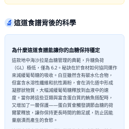
🔬
這道食譜背後的科學
為什麼這道食譜能讓你的血糖保持穩定
這款地中海沙拉是血糖管理的典範，升糖負荷
（GL）極低，僅為 6.2。秘訣在於食材如何協同運作
來減緩葡萄糖的吸收。白豆雖然含有碳水化合物，
但富含水溶性纖維和抗性澱粉，會在消化道中形成
凝膠狀物質，大幅減緩葡萄糖釋放到血液中的速
度。當你將這些豆類與富含蛋白質的鮪魚搭配時，
又增加了一層保護——蛋白質會觸發調節血糖的荷
爾蒙釋放，讓你保持更長時間的飽足感，防止因能
量崩潰而產生的食慾。