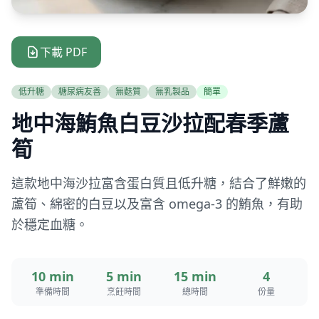
下載 PDF
低升糖
糖尿病友善
無麩質
無乳製品
簡單
地中海鮪魚白豆沙拉配春季蘆
筍
這款地中海沙拉富含蛋白質且低升糖，結合了鮮嫩的
蘆筍、綿密的白豆以及富含 omega-3 的鮪魚，有助
於穩定血糖。
10 min
5 min
15 min
4
準備時間
烹飪時間
總時間
份量