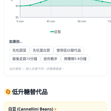
90
85
0 min
45 min
90 min
13
這餐
如果你...
先吃蔬菜
先吃蛋白質
使用低GI替代品
飯後走路10分鐘
迷你散步
爬樓梯5-8分鐘
估計模型 — 個人反應不同。非醫療建議。
🔄
低升糖替代品
白豆 (Cannellini Beans)
→