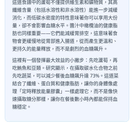
這道食譜中的蘆筍不僅提供維生素和礦物質，其高
纖維含量（包括水溶性和非水溶性）能進一步減緩
消化，而低碳水密度的特性意味著你可以享用大份
量，卻不會影響血糖水平。醬汁中橄欖油的健康脂
肪也同樣重要——它們能減緩胃排空，這意味著食
物會更緩慢地從胃部進入腸道，從而產生更溫和、
更持久的能量釋放，而不是劇烈的血糖飆升。
這裡有一個發揮最大效益的小撇步：先吃蘆筍，再
吃鮪魚和豆類。研究顯示，在攝取碳水化合物之前
先吃蔬菜，可以減少餐後血糖飆升達 73%。這道菜
結合了纖維、蛋白質和健康脂肪，讓你的身體像處
理「定時釋放能量膠囊」一樣處理它，而不是像快
速攝取糖分那樣，讓你在餐後數小時內都能保持血
糖穩定。