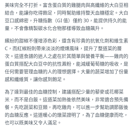
美味完全不打折。富含蛋白質的雞腿肉與高纖維的大白豆相
結合，能讓你吃得飽足，同時幫助維持整天血糖穩定。大白
豆口感綿密，升糖指數（GI 值）僅約 30，能提供持久的能
量，不會像精製碳水化合物那樣導致血糖飆升。
繽紛的甜椒不僅增添色彩，還含有珍貴的抗氧化劑和維生素
C，而紅椒粉則帶來淡淡的煙燻風味，提升了整道菜的層
次。這道食譜的迷人之處在於其簡單與營養平衡——雞肉的
蛋白質搭配大白豆中的抗性澱粉，能減緩葡萄糖的吸收，是
任何需要管理血糖的人的理想選擇。大量的蔬菜增加了份量
感和纖維質，讓你感到飽足。
為了達到最佳的血糖控制，建議搭配少量的藜麥或花椰菜
米，而不是白飯。這道菜加熱後依然美味，非常適合預先備
餐。先吃蔬菜和豆類，再吃雞肉，可以進一步幫助調節飯後
的血糖反應。這道暖心的燉菜證明了，為了血糖健康而吃，
也可以既美味又令人滿足。