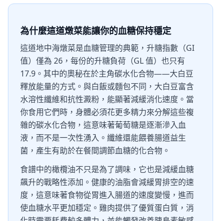
為什麼這道燉菜能讓你的血糖保持穩定
這道地中海燉菜是血糖管理的典範，升糖指數（GI
值）僅為 26，每份的升糖負荷（GL 值）也只有
17.9。其中的奧秘在於主角碳水化合物——大白豆
釋放能量的方式。與白飯或麵包不同，大白豆富含
水溶性纖維和抗性澱粉，能顯著減緩消化速度。當
你食用它們時，身體必須花更多精力來分解這些複
雜的碳水化合物，這意味著葡萄糖是逐漸滲入血
液，而不是一次性湧入。纖維還能餵養腸道益生
菌，產生有助於在餐間調節血糖的化合物。
食譜中的橄欖油不只是為了調味，它也是減緩血糖
飆升的戰略性添加。健康的油脂會減緩胃排空的速
度，這意味著食物從胃進入腸道的速度變慢，進而
使血糖水平更加穩定。雞肉提供了優質蛋白質，消
化時需要耗費較多體力，並能觸發改善胰島素敏感