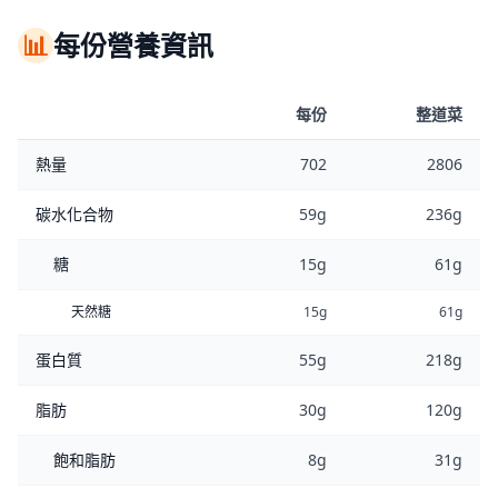
📊
每份營養資訊
每份
整道菜
熱量
702
2806
碳水化合物
59g
236g
糖
15g
61g
天然糖
15g
61g
蛋白質
55g
218g
脂肪
30g
120g
飽和脂肪
8g
31g