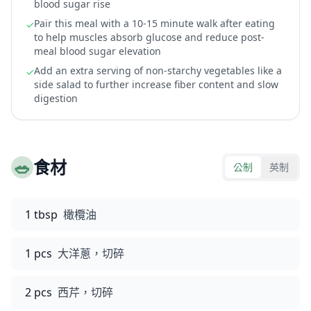
blood sugar rise
Pair this meal with a 10-15 minute walk after eating
✓
to help muscles absorb glucose and reduce post-
meal blood sugar elevation
Add an extra serving of non-starchy vegetables like a
✓
side salad to further increase fiber content and slow
digestion
🥗
食材
公制
英制
1 tbsp
橄欖油
1 pcs
大洋蔥，切碎
2 pcs
西芹，切碎