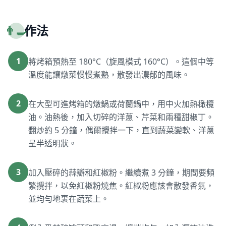
👨‍🍳
作法
1
將烤箱預熱至 180°C（旋風模式 160°C）。這個中等
溫度能讓燉菜慢慢煮熟，散發出濃郁的風味。
2
在大型可進烤箱的燉鍋或荷蘭鍋中，用中火加熱橄欖
油。油熱後，加入切碎的洋蔥、芹菜和兩種甜椒丁。
翻炒約 5 分鐘，偶爾攪拌一下，直到蔬菜變軟、洋蔥
呈半透明狀。
3
加入壓碎的蒜瓣和紅椒粉。繼續煮 3 分鐘，期間要頻
繁攪拌，以免紅椒粉燒焦。紅椒粉應該會散發香氣，
並均勻地裹在蔬菜上。