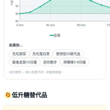
mg/dL
95
90
85
0 min
45 min
90 min
13
這餐
如果你...
先吃蔬菜
先吃蛋白質
使用低GI替代品
飯後走路10分鐘
迷你散步
爬樓梯5-8分鐘
估計模型 — 個人反應不同。非醫療建議。
🔄
低升糖替代品