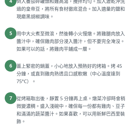
4
倒入番茄碎罐頭和雞高湯，攪拌均勻。加入瀝乾沖洗
過的皇帝豆，將所有食材徹底混合。加入適量的鹽和
現磨黑胡椒調味。
5
用中大火煮至微滾，然後轉小火慢燉。將雞腿肉放入
醬汁中，確保雞肉部分浸入醬汁，但不要完全淹沒。
如果可以的話，將雞肉平鋪成一層。
6
蓋上緊密的鍋蓋，小心地放入預熱好的烤箱。烤 45
分鐘，或直到雞肉熟透且口感軟嫩（中心溫度達到
75°C）。
7
從烤箱取出後，靜置 5 分鐘再上桌。燉菜冷卻時會稍
微變濃稠。盛入淺碗中，確保每一份都有雞肉、豆子
和滿滿的蔬菜醬汁。如果喜歡，可以用新鮮巴西里裝
飾。