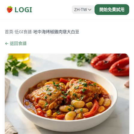
LOGI
ZH-TW
開始免費試用
首頁
/
低GI食譜
/
地中海烤椒雞肉燉大白豆
← 返回食譜