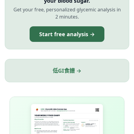
your blood sugar.
Get your free, personalized glycemic analysis in
2 minutes.
Start free analysis →
低GI食譜 →