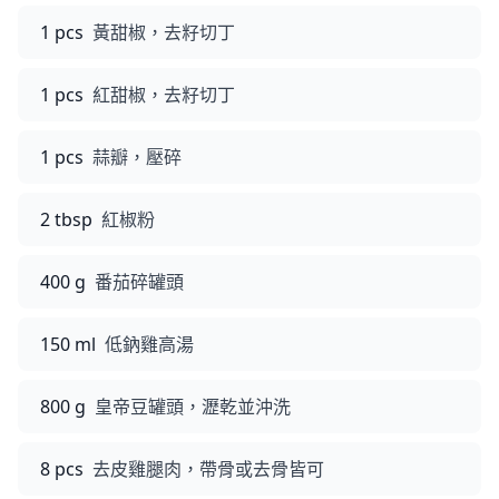
1 pcs
黃甜椒，去籽切丁
1 pcs
紅甜椒，去籽切丁
1 pcs
蒜瓣，壓碎
2 tbsp
紅椒粉
400 g
番茄碎罐頭
150 ml
低鈉雞高湯
800 g
皇帝豆罐頭，瀝乾並沖洗
8 pcs
去皮雞腿肉，帶骨或去骨皆可