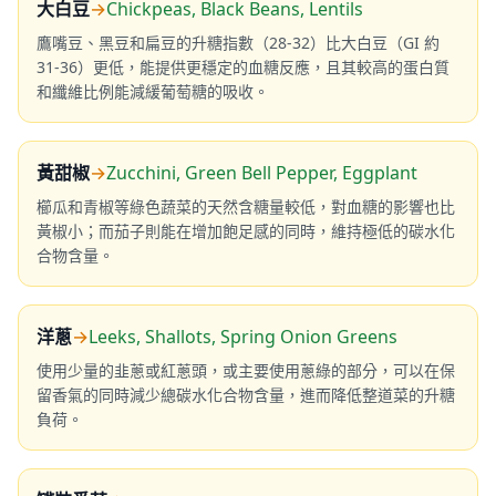
大白豆
→
Chickpeas, Black Beans, Lentils
鷹嘴豆、黑豆和扁豆的升糖指數（28-32）比大白豆（GI 約
31-36）更低，能提供更穩定的血糖反應，且其較高的蛋白質
和纖維比例能減緩葡萄糖的吸收。
黃甜椒
→
Zucchini, Green Bell Pepper, Eggplant
櫛瓜和青椒等綠色蔬菜的天然含糖量較低，對血糖的影響也比
黃椒小；而茄子則能在增加飽足感的同時，維持極低的碳水化
合物含量。
洋蔥
→
Leeks, Shallots, Spring Onion Greens
使用少量的韭蔥或紅蔥頭，或主要使用蔥綠的部分，可以在保
留香氣的同時減少總碳水化合物含量，進而降低整道菜的升糖
負荷。