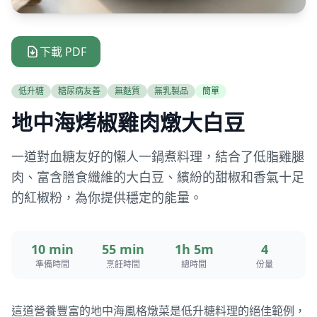
下載 PDF
低升糖
糖尿病友善
無麩質
無乳製品
簡單
地中海烤椒雞肉燉大白豆
一道對血糖友好的懶人一鍋煮料理，結合了低脂雞腿
肉、富含膳食纖維的大白豆、繽紛的甜椒和香氣十足
的紅椒粉，為你提供穩定的能量。
10 min
55 min
1h 5m
4
準備時間
烹飪時間
總時間
份量
這道營養豐富的地中海風格燉菜是低升糖料理的絕佳範例，