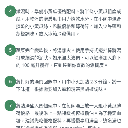
4
燉湯時，準備小黃瓜優格配料。將半條小黃瓜粗磨成
絲，用乾淨的廚房毛巾用力擠乾水分。在小碗中混合
擠乾的小黃瓜絲、希臘優格和薄荷碎。加入少許鹽和
胡椒調味，放入冰箱冷藏備用。
5
蔬菜完全變軟後，將湯離火。使用手持式攪拌棒將湯
打成細滑的泥狀。如果湯太濃稠，可以逐漸加入剩下
的 100 毫升攪拌，直到達到你喜歡的濃稠度。
6
將打好的湯倒回鍋中，用中小火加熱 2-3 分鐘。試一
下味道，根據需要加入鹽和現磨黑胡椒調味。
7
將熱湯盛入四個碗中。在每碗湯上放一大匙小黃瓜薄
荷優格，最後淋上一點特級初榨橄欖油。為了穩定血
糖，建議先吃優格配料，再慢慢享用湯品。這道湯也