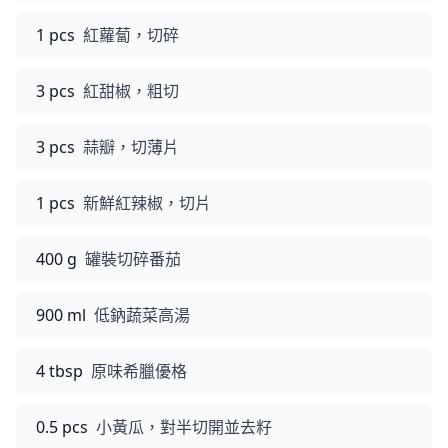
1 pcs
紅蘿蔔，切碎
3 pcs
紅甜椒，粗切
3 pcs
蒜瓣，切薄片
1 pcs
新鮮紅辣椒，切片
400 g
罐裝切碎番茄
900 ml
低鈉蔬菜高湯
4 tbsp
原味希臘優格
0.5 pcs
小黃瓜，對半切開並去籽