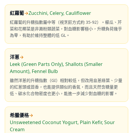
紅蘿蔔
→
Zucchini, Celery, Cauliflower
紅蘿蔔的升糖指數屬中等（視烹飪方式約 35-92）。櫛瓜、芹
菜和花椰菜是非澱粉類蔬菜，對血糖影響極小，升糖負荷幾乎
為零，有助於維持整體的低 GL。
洋蔥
→
Leek (Green Parts Only), Shallots (Smaller
Amount), Fennel Bulb
雖然洋蔥的升糖指數（GI）相對較低，但改用韭蔥綠葉、少量
的紅蔥頭或茴香，也能提供類似的香氣，而且天然含糖量更
低、碳水化合物密度也更小，能進一步減少對血糖的影響。
希臘優格
→
Unsweetened Coconut Yogurt, Plain Kefir, Sour
Cream