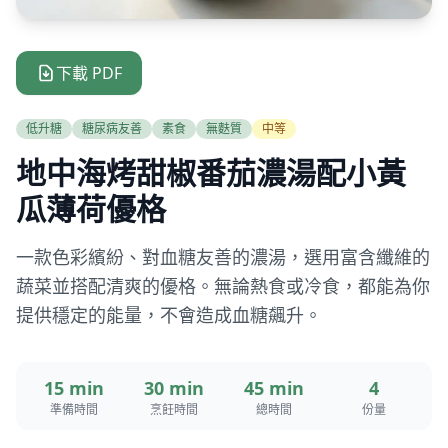
下載 PDF
低升糖
糖尿病友善
素食
無麩質
中等
地中海烤甜椒番茄濃湯配小黃
瓜薄荷優格
一款色彩繽紛、對血糖友善的濃湯，選用富含纖維的
蔬菜並搭配清爽的優格。無論熱食或冷食，都能為你
提供穩定的能量，不會造成血糖飆升。
15 min
30 min
45 min
4
準備時間
烹飪時間
總時間
份量