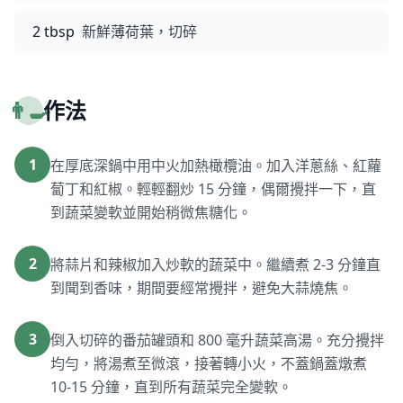
2 tbsp
新鮮薄荷葉，切碎
👨‍🍳
作法
1
在厚底深鍋中用中火加熱橄欖油。加入洋蔥絲、紅蘿
蔔丁和紅椒。輕輕翻炒 15 分鐘，偶爾攪拌一下，直
到蔬菜變軟並開始稍微焦糖化。
2
將蒜片和辣椒加入炒軟的蔬菜中。繼續煮 2-3 分鐘直
到聞到香味，期間要經常攪拌，避免大蒜燒焦。
3
倒入切碎的番茄罐頭和 800 毫升蔬菜高湯。充分攪拌
均勻，將湯煮至微滾，接著轉小火，不蓋鍋蓋燉煮
10-15 分鐘，直到所有蔬菜完全變軟。