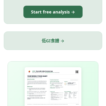
Start free analysis →
低GI食譜 →