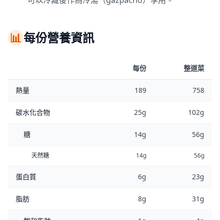
可以冷藏後作為冷湯（gazpacho）享用。
📊
每份營養資訊
每份
整道菜
熱量
189
758
碳水化合物
25g
102g
糖
14g
56g
天然糖
14g
56g
蛋白質
6g
23g
脂肪
8g
31g