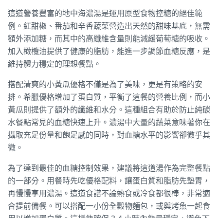
這道營養豐富的地中海濃湯是運用原型食物控糖的絕佳範
例。紅甜椒、番茄和辛香蔬菜營造出天然的甜味基底，無需
額外添加糖，而其中的高纖維含量則能減緩葡萄糖的吸收。
加入橄欖油提供了健康的脂肪，能進一步調節血糖反應，是
維持體力穩定的理想餐點。
搭配清爽的小黃瓜優格不僅是為了美味，更是有策略的安
排。希臘優格增加了蛋白質，平衡了這餐的營養比例，而小
黃瓜則提供了額外的纖維和水分。這種組合有助於防止純碳
水餐點常見的血糖快速上升。濃湯中大量的蔬菜意味著你在
攝取充足份量和飽足感的同時，對血糖水平的影響卻微乎其
微。
為了達到最佳的血糖控制效果，建議將這道湯作為完整餐點
的一部分。用餐時先吃優格配料，讓蛋白質和脂肪先墊胃，
再慢慢享用濃湯。這道食譜不論熱食或冷食都很棒，非常適
合提前備餐。可以搭配一小份全穀物麵包，或與烤魚一起食