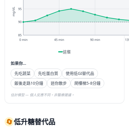
95
mg/dL
90
85
0 min
45 min
90 min
13
這餐
如果你...
先吃蔬菜
先吃蛋白質
使用低GI替代品
飯後走路10分鐘
迷你散步
爬樓梯5-8分鐘
估計模型 — 個人反應不同。非醫療建議。
🔄
低升糖替代品