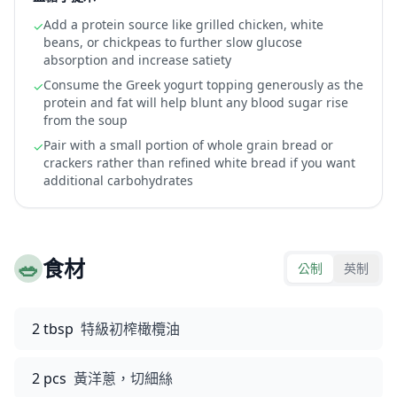
Add a protein source like grilled chicken, white
✓
beans, or chickpeas to further slow glucose
absorption and increase satiety
Consume the Greek yogurt topping generously as the
✓
protein and fat will help blunt any blood sugar rise
from the soup
Pair with a small portion of whole grain bread or
✓
crackers rather than refined white bread if you want
additional carbohydrates
🥗
食材
公制
英制
2 tbsp
特級初榨橄欖油
2 pcs
黃洋蔥，切細絲