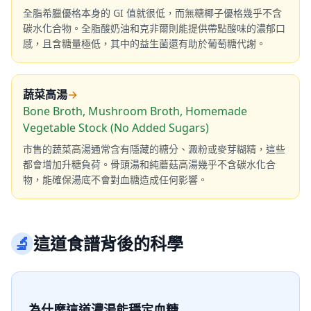
全脂希臘優格本身的 GI 值就很低，而無糖椰子優格幾乎不含
碳水化合物。全脂酸奶油和克非爾則能提供帶點酸味的濃郁口
感，且含糖量極低，其中的益生菌還有助於葡萄糖代謝。
蔬菜高湯
→
Bone Broth, Mushroom Broth, Homemade
Vegetable Stock (No Added Sugars)
市售的蔬菜高湯通常含有隱藏的糖分、澱粉或麥芽糊精，這些
都會增加升糖負荷。骨頭湯和純蘑菇高湯幾乎不含碳水化合
物，能確保湯底不會對血糖造成任何影響。
🔬
這道食譜背後的科學
為什麼這道濃湯能穩定血糖