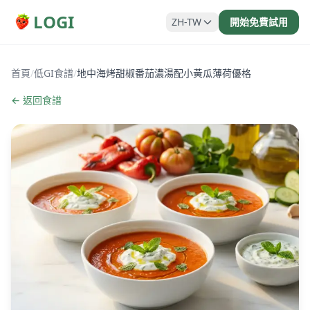
LOGI
ZH-TW
開始免費試用
首頁
/
低GI食譜
/
地中海烤甜椒番茄濃湯配小黃瓜薄荷優格
← 返回食譜