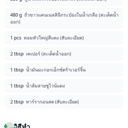
480 g
ถั่วขาวแคนเนลลินีกระป๋องในน้ำเกลือ (สะเด็ดน้ำ
ออก)
1 pcs
หอมหัวใหญ่สีแดง (สับละเอียด)
2 tbsp
เคเปอร์ (สะเด็ดน้ำออก)
1 tbsp
น้ำมันมะกอกเอ็กซ์ตร้าเวอร์จิ้น
1 tbsp
น้ำส้มสายชูไวน์แดง
2 tbsp
ทาร์รากอนสด (สับละเอียด)
👨‍🍳
วิธีทำ