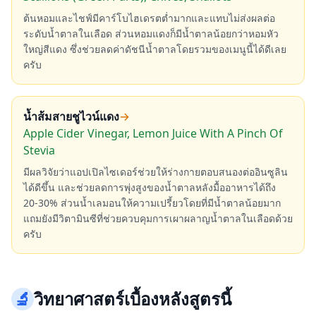
ต้นหอมและไชฟ์มีคาร์โบไฮเดรตต่ำมากและแทบไม่ส่งผลต่อ
ระดับน้ำตาลในเลือด ส่วนหอมแดงก็มีน้ำตาลน้อยกว่าหอมหัว
ใหญ่สีแดง ซึ่งช่วยลดค่าดัชนีน้ำตาลโดยรวมของเมนูนี้ได้ดีเลย
ครับ
น้ำส้มสายชูไวน์แดง
→
Apple Cider Vinegar, Lemon Juice With A Pinch Of
Stevia
มีผลวิจัยว่าแอปเปิลไซเดอร์ช่วยให้ร่างกายตอบสนองต่ออินซูลิน
ได้ดีขึ้น และช่วยลดการพุ่งสูงของน้ำตาลหลังมื้ออาหารได้ถึง
20-30% ส่วนน้ำเลมอนให้ความเปรี้ยวโดยที่มีน้ำตาลน้อยมาก
แถมยังมีวิตามินซีที่ช่วยควบคุมการเผาผลาญน้ำตาลในเลือดด้วย
ครับ
🔬
วิทยาศาสตร์เบื้องหลังสูตรนี้