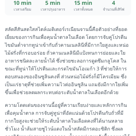
10 min
5 min
15 min
4
เวลาเตรียม
เวลาปรุงอาหาร
เวลาทั้งหมด
จำนวนที่เสิร์ฟ
สลัดสีสันสดใสสไตล์เมดิเตอร์เรเนียนจานนี้คือตัวอย่างที่ยอด
เยี่ยมของการกินเพื่อคุมน้ำตาลในเลือด โดยการจับคู่โปรตีน
ไขมันต่ำจากทูน่าเข้ากับถั่วคานเนลลินีที่มีกากใยสูงและหน่อ
ไม้ฝรั่งที่กรอบอร่อย ถั่วคานเนลลินีมีแป้งทนการย่อยและใย
อาหารชนิดละลายน้ำได้ ซึ่งช่วยชะลอการดูดซึมกลูโคส ใน
ขณะที่ทูน่าให้โปรตีนและกรดไขมันโอเมก้า 3 ที่ช่วยให้การ
ตอบสนองของอินซูลินคงที่ ส่วนหน่อไม้ฝรั่งก็มีโครเมียม ซึ่ง
เป็นแร่ธาตุที่ช่วยเพิ่มความไวต่ออินซูลิน แถมยังมีกากใยเพิ่ม
ขึ้นเพื่อช่วยลดผลกระทบต่อระดับน้ำตาลในเลือดอีกด้วย
ความโดดเด่นของจานนี้อยู่ที่ความเรียบง่ายและหลักการกิน
เพื่อคุมน้ำตาล การจับคู่ทูน่าที่อัดแน่นด้วยโปรตีนกับถั่วที่มี
กากใยสูงจะช่วยให้ระดับน้ำตาลในเลือดคงที่ได้นานหลาย
ชั่วโมง น้ำส้มสายชูไวน์แดงในน้ำสลัดมีกรดอะซิติก ซึ่งผล