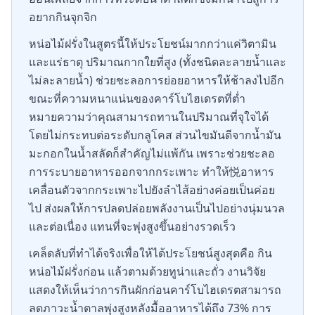
อยากกินจุกจิก
หน่อไม้ฝรั่งในสูตรนี้ให้ประโยชน์มากกว่าแค่วิตามิน
และแร่ธาตุ ปริมาณกากใยที่สูง (ทั้งชนิดละลายน้ำและ
ไม่ละลายน้ำ) ช่วยชะลอการย่อยอาหารให้ช้าลงไปอีก
ขณะที่ความหนาแน่นของคาร์โบไฮเดรตที่ต่ำ
หมายความว่าคุณสามารถทานในปริมาณที่จุใจได้
โดยไม่กระทบต่อระดับกลูโคส ส่วนไขมันดีจากน้ำมัน
มะกอกในน้ำสลัดก็สำคัญไม่แพ้กัน เพราะช่วยชะลอ
การระบายอาหารออกจากกระเพาะ ทำให้悦อาหาร
เคลื่อนตัวจากกระเพาะไปยังลำไส้อย่างค่อยเป็นค่อย
ไป ส่งผลให้การปลดปล่อยพลังงานเป็นไปอย่างนุ่มนวล
และต่อเนื่อง แทนที่จะพุ่งสูงขึ้นอย่างรวดเร็ว
เคล็ดลับที่ทำได้จริงเพื่อให้ได้ประโยชน์สูงสุดคือ กิน
หน่อไม้ฝรั่งก่อน แล้วตามด้วยทูน่าและถั่ว งานวิจัย
แสดงให้เห็นว่าการกินผักก่อนคาร์โบไฮเดรตสามารถ
ลดภาวะน้ำตาลพุ่งสูงหลังมื้ออาหารได้ถึง 73% การ