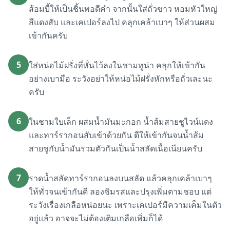
ส้อมบี้ให้เป็นชิ้นพอดีคำ จากนั้นใส่ถั่วขาว หอมหัวใหญ่
สีแดงสับ และเคเปอร์ลงไป คลุกเคล้าเบาๆ ให้ส่วนผสม
เข้ากันครับ
5
ใส่หน่อไม้ฝรั่งที่หั่นไว้ลงในชามทูน่า คลุกให้เข้ากัน
อย่างเบามือ ระวังอย่าให้หน่อไม้ฝรั่งหักหรือถั่วเละนะ
ครับ
6
ในชามใบเล็ก ผสมน้ำมันมะกอก น้ำส้มสายชูไวน์แดง
และทาร์รากอนสับเข้าด้วยกัน ตีให้เข้ากันจนน้ำส้ม
สายชูกับน้ำมันรวมตัวกันเป็นน้ำสลัดเนื้อเนียนครับ
7
ราดน้ำสลัดทาร์รากอนลงบนสลัด แล้วคลุกเคล้าเบาๆ
ให้ทั่วจนเข้ากันดี ลองชิมรสและปรุงเพิ่มตามชอบ แต่
ระวังเรื่องเกลือหน่อยนะ เพราะเคเปอร์มีความเค็มในตัว
อยู่แล้ว อาจจะไม่ต้องเติมเกลือเพิ่มก็ได้