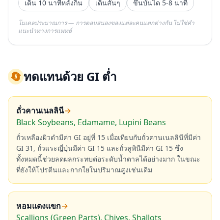
เดิน 10 นาทีหลังกิน
เดินสั้นๆ
ขึ้นบันได 5-8 นาที
โมเดลประมาณการ — การตอบสนองของแต่ละคนแตกต่างกัน ไม่ใช่คำ
แนะนำทางการแพทย์
🔄
ทดแทนด้วย GI ต่ำ
ถั่วคานเนลลินี
→
Black Soybeans, Edamame, Lupini Beans
ถั่วเหลืองผิวดำมีค่า GI อยู่ที่ 15 เมื่อเทียบกับถั่วคานเนลลินีที่มีค่า
GI 31, ถั่วแระญี่ปุ่นมีค่า GI 15 และถั่วลูพินีมีค่า GI 15 ซึ่ง
ทั้งหมดนี้ช่วยลดผลกระทบต่อระดับน้ำตาลได้อย่างมาก ในขณะ
ที่ยังให้โปรตีนและกากใยในปริมาณสูงเช่นเดิม
หอมแดงแขก
→
Scallions (Green Parts), Chives, Shallots