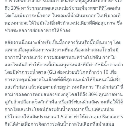
การวิจัยพบว่าสามารถลดภาวะน้ำตาลพุ่งสูงหลังมื้ออาหารได้
ถึง 20% ทาร์รากอนสดและเคเปอร์ช่วยเพิ่มรสชาติที่โดดเด่น
โดยไม่เพิ่มภาระน้ำตาล ในขณะที่น้ำมันมะกอกในปริมาณที่
พอเหมาะจะให้ไขมันไม่อิ่มตัวตำแหน่งเดียวที่ดีต่อสุขภาพ ซึ่ง
ช่วยชะลอการย่อยอาหารให้ช้าลง
สลัดจานนี้เหมาะสำหรับเป็นมื้อกลางวันหรือมื้อเย็นเบาๆ โดย
เฉพาะเมื่อคุณต้องการพลังงานที่ต่อเนื่องสม่ำเสมอโดยไม่มี
อาการน้ำตาลแกว่ง การผสมผสานระหว่างโปรตีน กากใย
และไขมันดี ทำให้จานนี้เป็นเมนูทรงพลังที่มีค่าดัชนีน้ำตาลต่ำ
โดยมีค่าภาระน้ำตาล (GL) ต่อหน่วยบริโภคต่ำกว่า 10 เพื่อ
การควบคุมน้ำตาลในเลือดที่ดีที่สุด แนะนำให้กินหน่อไม้ฝรั่ง
และถั่วก่อน แล้วค่อยตามด้วยทูน่า เทคนิคการ "กินผักก่อน" นี้
สามารถลดการตอบสนองของกลูโคสได้ถึง 30% คุณอาจทาน
คู่กับถั่วเปลือกแข็งสักกำมือ หรือเสิร์ฟบนผักสลัดรวมเพื่อให้ได้
กากใยและประโยชน์ต่อระดับน้ำตาลมากขึ้น แต่ละหน่วย
บริโภคจะให้สลัดประมาณ 1.5 ถ้วย ทำให้ควบคุมปริมาณการ
กินได้ง่ายเพื่อการจัดการระดับน้ำตาลในเลือดที่สม่ำเสมอ