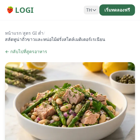
LOGI
TH
เริ่มทดลองฟรี
หน้าแรก
/
สูตร GI ต่ำ
/
สลัดทูน่าถั่วขาวและหน่อไม้ฝรั่งสไตล์เมดิเตอร์เรเนียน
← กลับไปที่สูตรอาหาร