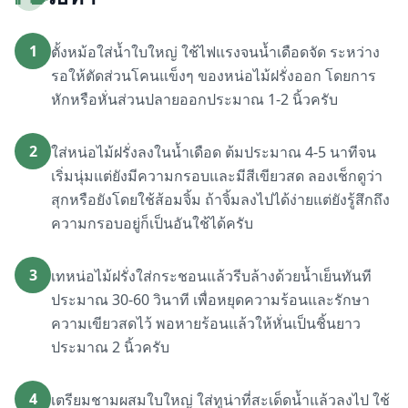
1
ตั้งหม้อใส่น้ำใบใหญ่ ใช้ไฟแรงจนน้ำเดือดจัด ระหว่าง
รอให้ตัดส่วนโคนแข็งๆ ของหน่อไม้ฝรั่งออก โดยการ
หักหรือหั่นส่วนปลายออกประมาณ 1-2 นิ้วครับ
2
ใส่หน่อไม้ฝรั่งลงในน้ำเดือด ต้มประมาณ 4-5 นาทีจน
เริ่มนุ่มแต่ยังมีความกรอบและมีสีเขียวสด ลองเช็กดูว่า
สุกหรือยังโดยใช้ส้อมจิ้ม ถ้าจิ้มลงไปได้ง่ายแต่ยังรู้สึกถึง
ความกรอบอยู่ก็เป็นอันใช้ได้ครับ
3
เทหน่อไม้ฝรั่งใส่กระชอนแล้วรีบล้างด้วยน้ำเย็นทันที
ประมาณ 30-60 วินาที เพื่อหยุดความร้อนและรักษา
ความเขียวสดไว้ พอหายร้อนแล้วให้หั่นเป็นชิ้นยาว
ประมาณ 2 นิ้วครับ
4
เตรียมชามผสมใบใหญ่ ใส่ทูน่าที่สะเด็ดน้ำแล้วลงไป ใช้