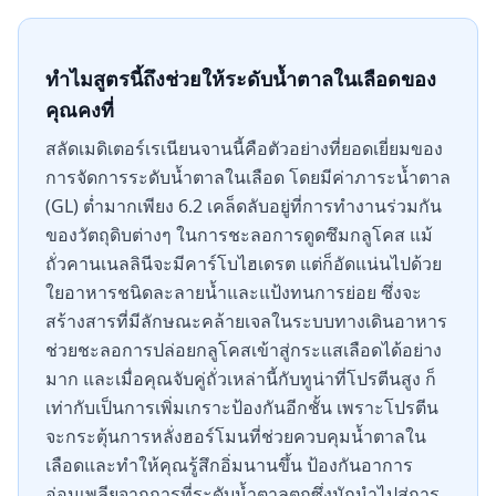
ทำไมสูตรนี้ถึงช่วยให้ระดับน้ำตาลในเลือดของ
คุณคงที่
สลัดเมดิเตอร์เรเนียนจานนี้คือตัวอย่างที่ยอดเยี่ยมของ
การจัดการระดับน้ำตาลในเลือด โดยมีค่าภาระน้ำตาล
(GL) ต่ำมากเพียง 6.2 เคล็ดลับอยู่ที่การทำงานร่วมกัน
ของวัตถุดิบต่างๆ ในการชะลอการดูดซึมกลูโคส แม้
ถั่วคานเนลลินีจะมีคาร์โบไฮเดรต แต่ก็อัดแน่นไปด้วย
ใยอาหารชนิดละลายน้ำและแป้งทนการย่อย ซึ่งจะ
สร้างสารที่มีลักษณะคล้ายเจลในระบบทางเดินอาหาร
ช่วยชะลอการปล่อยกลูโคสเข้าสู่กระแสเลือดได้อย่าง
มาก และเมื่อคุณจับคู่ถั่วเหล่านี้กับทูน่าที่โปรตีนสูง ก็
เท่ากับเป็นการเพิ่มเกราะป้องกันอีกชั้น เพราะโปรตีน
จะกระตุ้นการหลั่งฮอร์โมนที่ช่วยควบคุมน้ำตาลใน
เลือดและทำให้คุณรู้สึกอิ่มนานขึ้น ป้องกันอาการ
อ่อนเพลียจากการที่ระดับน้ำตาลตกซึ่งมักนำไปสู่การ