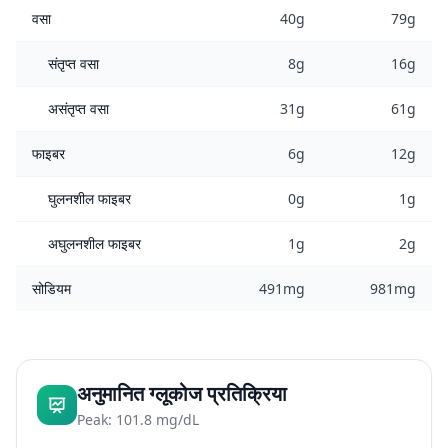
वसा
40g
79g
संतृप्त वसा
8g
16g
असंतृप्त वसा
31g
61g
फाइबर
6g
12g
घुलनशील फाइबर
0g
1g
अघुलनशील फाइबर
1g
2g
सोडियम
491mg
981mg
अनुमानित ग्लूकोज प्रतिक्रिया
Peak: 101.8 mg/dL