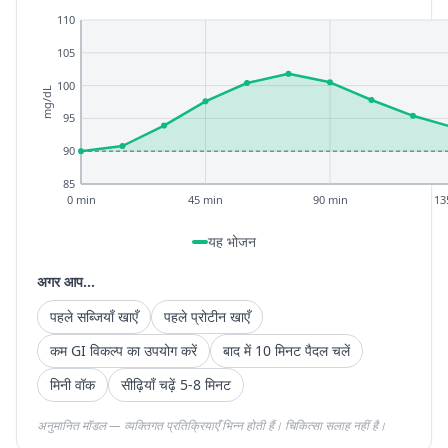
110
105
100
mg/dL
95
90
85
0 min
45 min
90 min
13
यह भोजन
अगर आप...
पहले सब्जियाँ खाएँ
पहले प्रोटीन खाएँ
कम GI विकल्प का उपयोग करें
बाद में 10 मिनट पैदल चलें
मिनी वॉक
सीढ़ियाँ चढ़ें 5-8 मिनट
अनुमानित मॉडल — व्यक्तिगत प्रतिक्रियाएँ भिन्न होती हैं। चिकित्सा सलाह नहीं है।