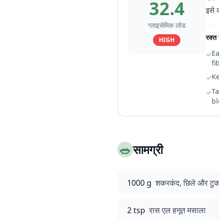
32.4
इसे 
ग्लाइसेमिक लोड
रक्त 
HIGH
Ea
✓
fi
Ke
✓
Ta
✓
bl
🥗
सामग्री
1000 g
शकरकंद, छिले और टुकड़ो
2 tsp
रास एल हनूत मसाला