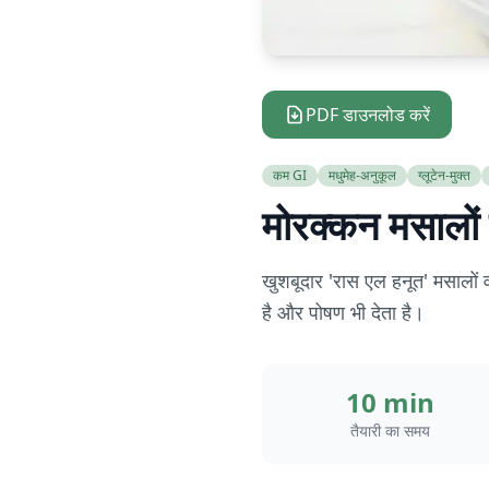
PDF डाउनलोड करें
कम GI
मधुमेह-अनुकूल
ग्लूटेन-मुक्त
मोरक्कन मसालों
खुशबूदार 'रास एल हनूत' मसालो
है और पोषण भी देता है।
10 min
तैयारी का समय