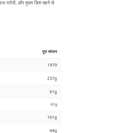
साथ परोसें, और मुख्य डिश खाने से
पूरा व्यंजन
1979
237g
61g
61g
161g
44g