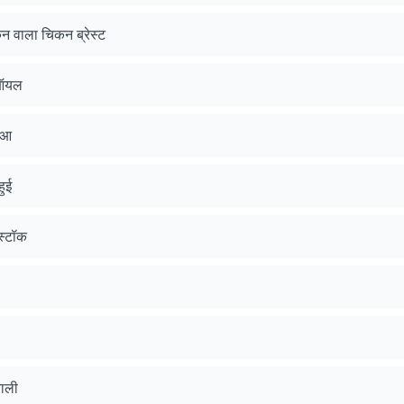
िन वाला चिकन ब्रेस्ट
 ऑयल
हुआ
ुई
स्टॉक
वाली