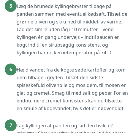
5
Læg de brunede kyllingebryster tilbage på
panden sammen med eventuel kødsaft. Tilsæt de
grønne oliven og skru ned til middel-lav varme.
Lad det simre uden låg i 10 minutter – vend
kyllingen én gang undervejs – indtil saucen er
kogt ind til en sirupsagtig konsistens, og
kyllingen har en kernetemperatur på 74 °C.
6
Hæld vandet fra de kogte søde kartofler og kom
dem tilbage i gryden. Tilsæt den sidste
spiseskefuld olivenolie og mos dem, til mosen er
glat og cremet. Smag til med salt og peber. For en
endnu mere cremet konsistens kan du tilsætte
en smule af kogevandet, hvis det er nødvendigt.
7
Tag kyllingen af panden og lad den hvile i 2