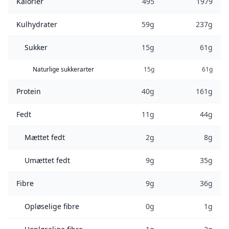
Kalorier
495
1979
Kulhydrater
59g
237g
Sukker
15g
61g
Naturlige sukkerarter
15g
61g
Protein
40g
161g
Fedt
11g
44g
Mættet fedt
2g
8g
Umættet fedt
9g
35g
Fibre
9g
36g
Opløselige fibre
0g
1g