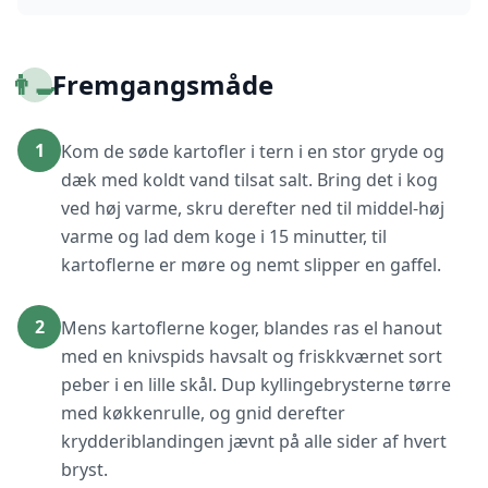
👨‍🍳
Fremgangsmåde
1
Kom de søde kartofler i tern i en stor gryde og
dæk med koldt vand tilsat salt. Bring det i kog
ved høj varme, skru derefter ned til middel-høj
varme og lad dem koge i 15 minutter, til
kartoflerne er møre og nemt slipper en gaffel.
2
Mens kartoflerne koger, blandes ras el hanout
med en knivspids havsalt og friskkværnet sort
peber i en lille skål. Dup kyllingebrysterne tørre
med køkkenrulle, og gnid derefter
krydderiblandingen jævnt på alle sider af hvert
bryst.