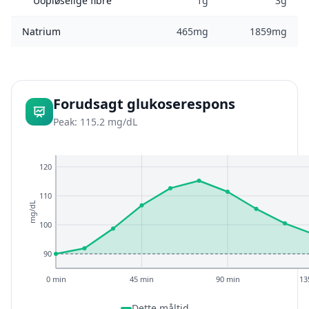
Uopløselige fibre
1g
3g
Natrium
465mg
1859mg
Forudsagt glukoserespons
Peak: 115.2 mg/dL
120
110
mg/dL
100
90
0 min
45 min
90 min
13
Dette måltid