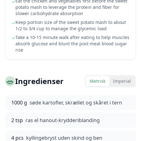
Eat the chicken and vegetables first before the sweet
✓
potato mash to leverage the protein and fiber for
slower carbohydrate absorption
Keep portion size of the sweet potato mash to about
✓
1/2 to 3/4 cup to manage the glycemic load
Take a 10-15 minute walk after eating to help muscles
✓
absorb glucose and blunt the post-meal blood sugar
rise
🥗
Ingredienser
Metrisk
Imperial
1000 g
søde kartofler, skrællet og skåret i tern
2 tsp
ras el hanout-krydderiblanding
4 pcs
kyllingebryst uden skind og ben