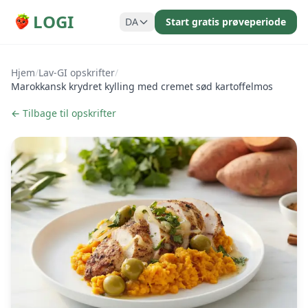
LOGI
DA
Start gratis prøveperiode
Hjem
/
Lav-GI opskrifter
/
Marokkansk krydret kylling med cremet sød kartoffelmos
← Tilbage til opskrifter