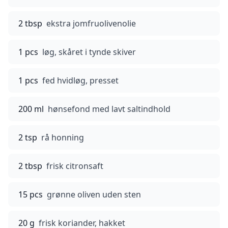
2 tbsp
ekstra jomfruolivenolie
1 pcs
løg, skåret i tynde skiver
1 pcs
fed hvidløg, presset
200 ml
hønsefond med lavt saltindhold
2 tsp
rå honning
2 tbsp
frisk citronsaft
15 pcs
grønne oliven uden sten
20 g
frisk koriander, hakket