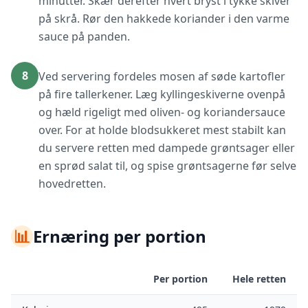
minutter. Skær derefter hvert bryst i tykke skiver
på skrå. Rør den hakkede koriander i den varme
sauce på panden.
8
Ved servering fordeles mosen af søde kartofler
på fire tallerkener. Læg kyllingeskiverne ovenpå
og hæld rigeligt med oliven- og koriandersauce
over. For at holde blodsukkeret mest stabilt kan
du servere retten med dampede grøntsager eller
en sprød salat til, og spise grøntsagerne før selve
hovedretten.
📊
Ernæring per portion
Per portion
Hele retten