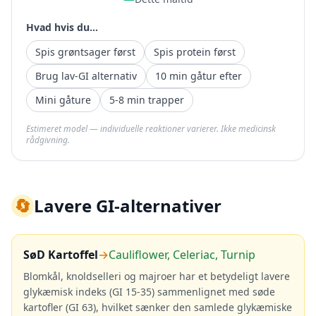
Hvad hvis du...
Spis grøntsager først
Spis protein først
Brug lav-GI alternativ
10 min gåtur efter
Mini gåture
5-8 min trapper
Estimeret model — individuelle reaktioner varierer. Ikke medicinsk
rådgivning.
🔄
Lavere GI-alternativer
SøD Kartoffel
→
Cauliflower, Celeriac, Turnip
Blomkål, knoldselleri og majroer har et betydeligt lavere
glykæmisk indeks (GI 15-35) sammenlignet med søde
kartofler (GI 63), hvilket sænker den samlede glykæmiske