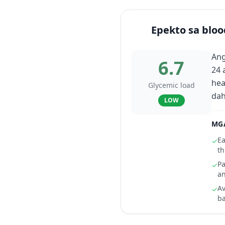
Epekto sa bloo
Ang
6.7
24 
hea
Glycemic load
dah
LOW
MGA
Ea
✓
th
Pa
✓
an
Av
✓
ba