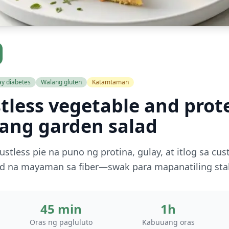
y diabetes
Walang gluten
Katamtaman
tless vegetable and prote
ng garden salad
tless pie na puno ng protina, gulay, at itlog sa cu
d na mayaman sa fiber—swak para mapanatiling stab
45 min
1h
Oras ng pagluluto
Kabuuang oras