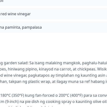
oil
 red wine vinegar
 na paminta, pampalasa
g garden salad: Sa isang malaking mangkok, paghalu-halu
es, hiniwang pipino, kinayod na carrot, at chickpeas. Wisika
ed wine vinegar, pagkatapos ay timplahan ng kaunting asin 
an, takpan ng plastic wrap, at ilagay muna sa ref habang 
 180°C (350°F) kung fan-forced o 200°C (400°F) para sa conv
 (9-inch) na pie dish ng cooking spray o kaunting olive oi