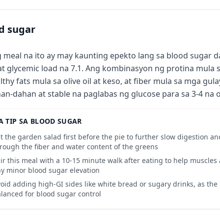
d sugar
 meal na ito ay may kaunting epekto lang sa blood sugar 
at glycemic load na 7.1. Ang kombinasyon ng protina mula s
lthy fats mula sa olive oil at keso, at fiber mula sa mga gul
an-dahan at stable na paglabas ng glucose para sa 3-4 na o
 TIP SA BLOOD SUGAR
t the garden salad first before the pie to further slow digestion a
rough the fiber and water content of the greens
ir this meal with a 10-15 minute walk after eating to help muscle
y minor blood sugar elevation
oid adding high-GI sides like white bread or sugary drinks, as the 
lanced for blood sugar control