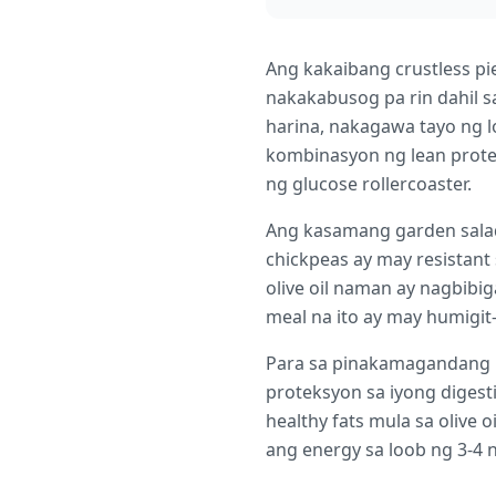
Ang kakaibang crustless pi
nakakabusog pa rin dahil s
harina, nakagawa tayo ng l
kombinasyon ng lean protein
ng glucose rollercoaster.
Ang kasamang garden salad 
chickpeas ay may resistant 
olive oil naman ay nagbibi
meal na ito ay may humigit
Para sa pinakamagandang re
proteksyon sa iyong digest
healthy fats mula sa olive
ang energy sa loob ng 3-4 