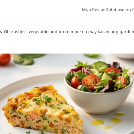
Mga Resipe
Database ng 
w-GI crustless vegetable and protein pie na may kasamang garden