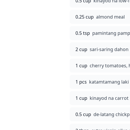
0.5 cup
kinayod na low-f
0.25 cup
almond meal
0.5 tsp
pamintang pamp
2 cup
sari-saring dahon 
1 cup
cherry tomatoes, h
1 pcs
katamtamang laki 
1 cup
kinayod na carrot
0.5 cup
de-latang chickp