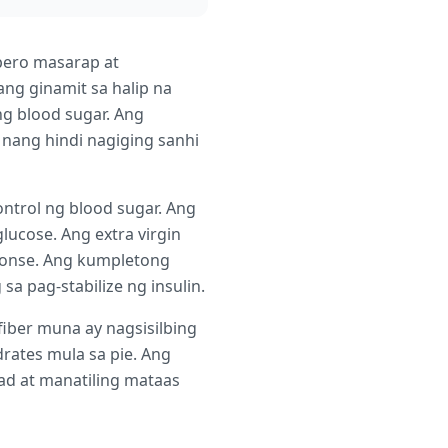
 pero masarap at
ng ginamit sa halip na
ng blood sugar. Ang
s nang hindi nagiging sanhi
ntrol ng blood sugar. Ang
lucose. Ang extra virgin
sponse. Ang kumpletong
a pag-stabilize ng insulin.
fiber muna ay nagsisilbing
rates mula sa pie. Ang
gad at manatiling mataas