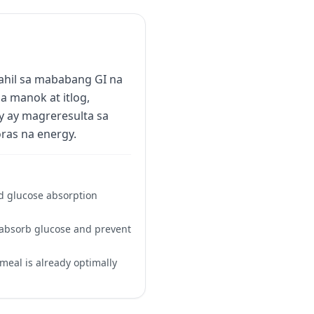
dahil sa mababang GI na
a manok at itlog,
ay ay magreresulta sa
ras na energy.
nd glucose absorption
s absorb glucose and prevent
meal is already optimally