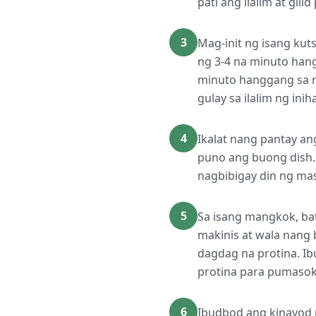
pati ang ilalim at gili
3
Mag-init ng isang kuts
ng 3-4 na minuto hang
minuto hanggang sa m
gulay sa ilalim ng ini
4
Ikalat nang pantay an
puno ang buong dish. 
nagbibigay din ng mas
5
Sa isang mangkok, bat
makinis at wala nang
dagdag na protina. I
protina para pumasok 
6
Ibudbod ang kinayod n