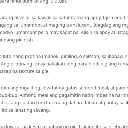
d para hindi dumikit ang lulutuin.
arang olive oil sa kawali sa katamtamang apoy. Igisa ang t
gang sa lumambot at maging translucent. Idagdag ang mga 
edyo lumambot pero may kagat pa. Alisin sa apoy at ilat
handang pie dish.
g luto nang protina (manok, giniling, o salmon) sa ibabaw 
Ang protinang ito ay nakakatulong para hindi biglang tum
arap na texture sa pie.
ihin ang mga itlog, low-fat na gatas, almond meal, at pa
 buo-buo. Almond meal ang gagamitin natin imbes na harin
buhos ang custard mixture nang dahan-dahan at pantay sa 
ito sa lahat ng siwang.
a low-fat na keso sa ibabaw ng pie. Isalang ito sa preheate