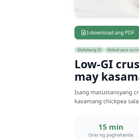
I-download ang PDF
Mababang GI
Mabuti para sa ma
Low-GI crus
may kasama
Isang masustansyang crus
kasamang chickpea sala
15 min
Oras ng paghahanda