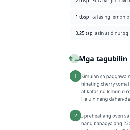
2 tbsp
extra virgin olive 
1 tbsp
katas ng lemon o
0.25 tsp
asin at dinurog
👨‍🍳
Mga tagubilin
1
Simulan sa paggawa n
hinating cherry tomato
at katas ng lemon o r
Haluin nang dahan-dah
2
I-preheat ang oven sa
nang bahagya ang 23cm