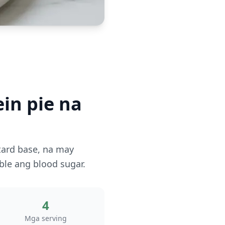
in pie na
stard base, na may
le ang blood sugar.
4
Mga serving