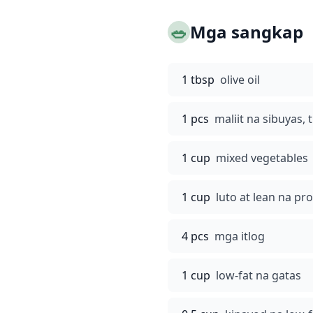
🥗
Mga sangkap
1 tbsp
olive oil
1 pcs
maliit na sibuyas,
1 cup
mixed vegetables
1 cup
luto at lean na pr
4 pcs
mga itlog
1 cup
low-fat na gatas