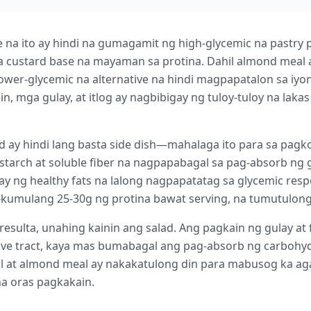
e na ito ay hindi na gumagamit ng high-glycemic na pastry
a custard base na mayaman sa protina. Dahil almond meal a
ower-glycemic na alternative na hindi magpapatalon sa iyo
, mga gulay, at itlog ay nagbibigay ng tuloy-tuloy na laka
ay hindi lang basta side dish—mahalaga ito para sa pagko
starch at soluble fiber na nagpapabagal sa pag-absorb ng g
gay ng healthy fats na lalong nagpapatatag sa glycemic re
-kumulang 25-30g ng protina bawat serving, na tumutulong s
sulta, unahing kainin ang salad. Ang pagkain ng gulay at 
ive tract, kaya mas bumabagal ang pag-absorb ng carbohyd
 oil at almond meal ay nakakatulong din para mabusog ka a
na oras pagkakain.