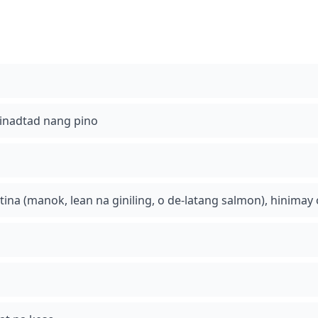
 tinadtad nang pino
otina (manok, lean na giniling, o de-latang salmon), hinimay