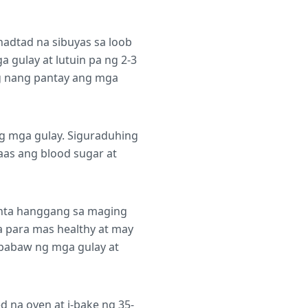
inadtad na sibuyas sa loob
gulay at lutuin pa ng 2-3
ag nang pantay ang mga
ng mga gulay. Siguraduhing
aas ang blood sugar at
minta hanggang sa maging
a para mas healthy at may
ibabaw ng mga gulay at
d na oven at i-bake ng 35-