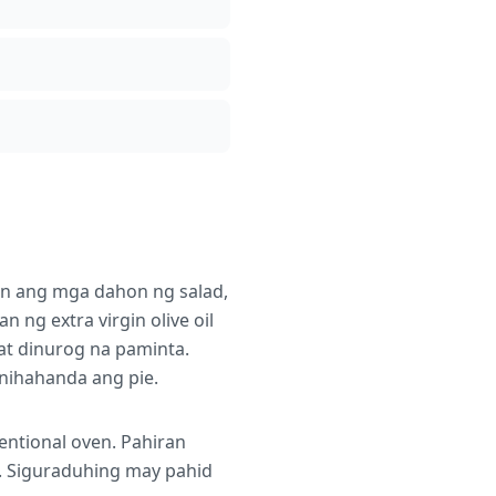
in ang mga dahon ng salad,
n ng extra virgin olive oil
at dinurog na paminta.
inihahanda ang pie.
entional oven. Pahiran
l. Siguraduhing may pahid