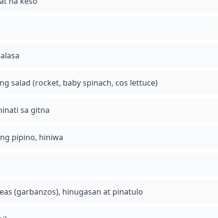
at na keso
alasa
ng salad (rocket, baby spinach, cos lettuce)
inati sa gitna
ng pipino, hiniwa
eas (garbanzos), hinugasan at pinatulo