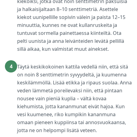
kiekoiksi, jotka ovat noin senttimetrin paksuisia
ja halkaisijaltaan 8–10 senttimetriä. Asettele
kiekot uunipellille sopivin välein ja paista 12–15
minuuttia, kunnes ne ovat kullanruskeita ja
tuntuvat sormella painettaessa kiinteiltä. Ota
pelti uunista ja anna leivänteiden levätä pellillä
sillä aikaa, kun valmistat muut ainekset.
4
Täytä keskikokoinen kattila vedellä niin, että sitä
on noin 8 senttimetrin syvyydeltä, ja kuumenna
keskilämmöllä. Lisää etikka ja ripaus suolaa. Anna
veden lämmetä poreilevaksi niin, että pintaan
nousee vain pieniä kuplia – vältä kovaa
kiehumista, jotta kananmunat eivät hajoa. Kun
vesi kuumenee, riko kumpikin kananmuna
omaan pieneen kuppiinsa tai annosvuokaansa,
jotta ne on helpompi lisätä veteen.