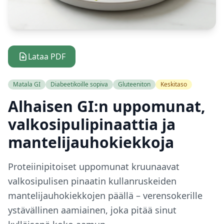
Lataa PDF
Matala GI
Diabeetikoille sopiva
Gluteeniton
Keskitaso
Alhaisen GI:n uppomunat,
valkosipulipinaattia ja
mantelijauhokiekkoja
Proteiinipitoiset uppomunat kruunaavat
valkosipulisen pinaatin kullanruskeiden
mantelijauhokiekkojen päällä – verensokerille
ystävällinen aamiainen, joka pitää sinut