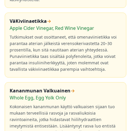
VäKiviinaetikka
→
Apple Cider Vinegar, Red Wine Vinegar
Tutkimukset ovat osoittaneet, että omenaviinietikka voi
parantaa aterian jälkeistä verensokerivastetta 20–30
prosentilla, kun sitä nautitaan aterian yhteydessä.
Punaviinietikka taas sisältää polyfenoleita, jotka voivat
parantaa insuliiniherkkyyttä, joten molemmat ovat
tavallista väkiviinaetikkaa parempia vaihtoehtoja.
Kananmunan Valkuainen
→
Whole Egg, Egg Yolk Only
Kokonaisen kananmunan käyttö valkuaisen sijaan tuo
mukaan terveellisiä rasvoja ja rasvaliukoisia
ravintoaineita, jotka hidastavat hiilihydraattien
imeytymistä entisestään. Lisääntynyt rasva luo entistä