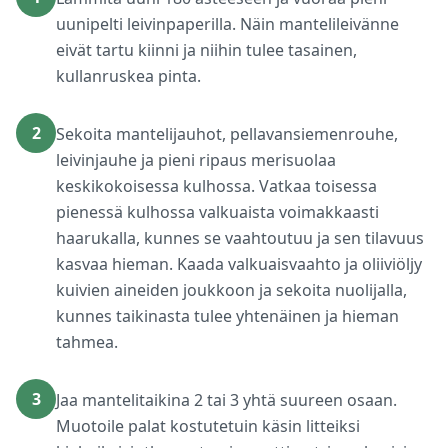
uunipelti leivinpaperilla. Näin mantelileivänne
eivät tartu kiinni ja niihin tulee tasainen,
kullanruskea pinta.
2
Sekoita mantelijauhot, pellavansiemenrouhe,
leivinjauhe ja pieni ripaus merisuolaa
keskikokoisessa kulhossa. Vatkaa toisessa
pienessä kulhossa valkuaista voimakkaasti
haarukalla, kunnes se vaahtoutuu ja sen tilavuus
kasvaa hieman. Kaada valkuaisvaahto ja oliiviöljy
kuivien aineiden joukkoon ja sekoita nuolijalla,
kunnes taikinasta tulee yhtenäinen ja hieman
tahmea.
3
Jaa mantelitaikina 2 tai 3 yhtä suureen osaan.
Muotoile palat kostutetuin käsin litteiksi