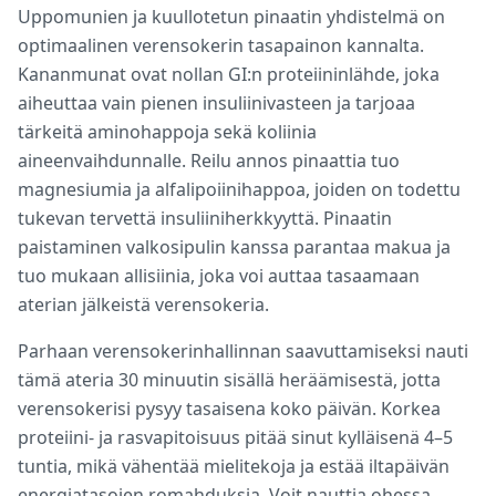
Uppomunien ja kuullotetun pinaatin yhdistelmä on
optimaalinen verensokerin tasapainon kannalta.
Kananmunat ovat nollan GI:n proteiininlähde, joka
aiheuttaa vain pienen insuliinivasteen ja tarjoaa
tärkeitä aminohappoja sekä koliinia
aineenvaihdunnalle. Reilu annos pinaattia tuo
magnesiumia ja alfalipoiinihappoa, joiden on todettu
tukevan tervettä insuliiniherkkyyttä. Pinaatin
paistaminen valkosipulin kanssa parantaa makua ja
tuo mukaan allisiinia, joka voi auttaa tasaamaan
aterian jälkeistä verensokeria.
Parhaan verensokerinhallinnan saavuttamiseksi nauti
tämä ateria 30 minuutin sisällä heräämisestä, jotta
verensokerisi pysyy tasaisena koko päivän. Korkea
proteiini- ja rasvapitoisuus pitää sinut kylläisenä 4–5
tuntia, mikä vähentää mielitekoja ja estää iltapäivän
energiatasojen romahduksia. Voit nauttia ohessa