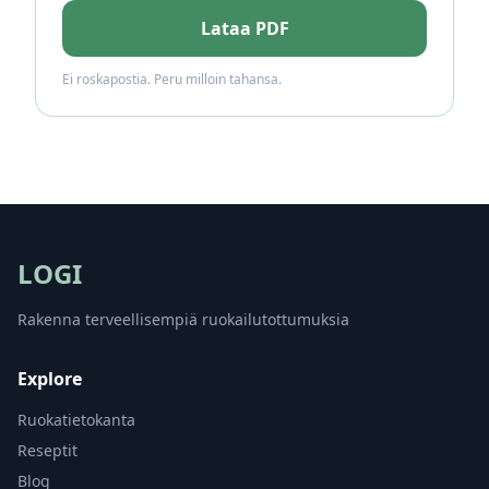
Lataa PDF
Ei roskapostia. Peru milloin tahansa.
LOGI
Rakenna terveellisempiä ruokailutottumuksia
Explore
Ruokatietokanta
Reseptit
Blog