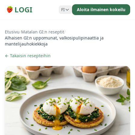
LOGI
FI
Aloita ilmainen kokeilu
Etusivu
/
Matalan GI:n reseptit
/
Alhaisen GI:n uppomunat, valkosipulipinaattia ja
mantelijauhokiekkoja
← Takaisin resepteihin