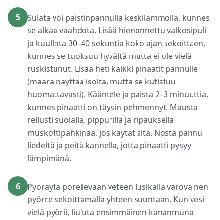
5
Sulata voi paistinpannulla keskilämmöllä, kunnes
se alkaa vaahdota. Lisää hienonnettu valkosipuli
ja kuullota 30–40 sekuntia koko ajan sekoittaen,
kunnes se tuoksuu hyvältä mutta ei ole vielä
ruskistunut. Lisää heti kaikki pinaatit pannulle
(määrä näyttää isolta, mutta se kutistuu
huomattavasti). Kääntele ja paista 2–3 minuuttia,
kunnes pinaatti on täysin pehmennyt. Mausta
reilusti suolalla, pippurilla ja ripauksella
muskottipähkinää, jos käytät sitä. Nosta pannu
liedeltä ja peitä kannella, jotta pinaatti pysyy
lämpimänä.
6
Pyöräytä poreilevaan veteen lusikalla varovainen
pyörre sekoittamalla yhteen suuntaan. Kun vesi
vielä pyörii, liu'uta ensimmäinen kananmuna