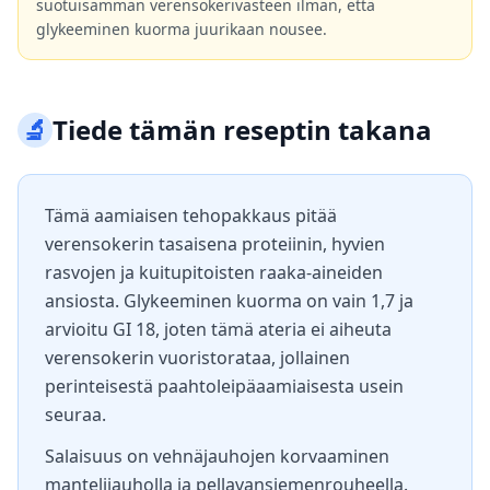
suotuisamman verensokerivasteen ilman, että
glykeeminen kuorma juurikaan nousee.
🔬
Tiede tämän reseptin takana
Tämä aamiaisen tehopakkaus pitää
verensokerin tasaisena proteiinin, hyvien
rasvojen ja kuitupitoisten raaka-aineiden
ansiosta. Glykeeminen kuorma on vain 1,7 ja
arvioitu GI 18, joten tämä ateria ei aiheuta
verensokerin vuoristorataa, jollainen
perinteisestä paahtoleipäaamiaisesta usein
seuraa.
Salaisuus on vehnäjauhojen korvaaminen
mantelijauholla ja pellavansiemenrouheella.