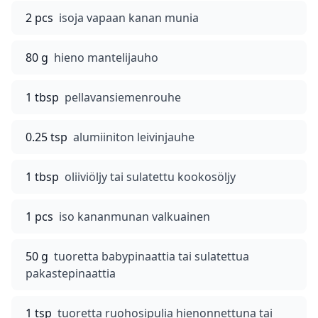
2 pcs
isoja vapaan kanan munia
80 g
hieno mantelijauho
1 tbsp
pellavansiemenrouhe
0.25 tsp
alumiiniton leivinjauhe
1 tbsp
oliiviöljy tai sulatettu kookosöljy
1 pcs
iso kananmunan valkuainen
50 g
tuoretta babypinaattia tai sulatettua
pakastepinaattia
1 tsp
tuoretta ruohosipulia hienonnettuna tai