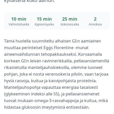
kylläisenä koko aamun.
10 min
15 min
25 min
2
Valmisteluaika
Kypsennyaika
Kokonaisaika
Annoksia
Tämä huolella suunniteltu alhaisen GI:n aamiainen
muuttaa perinteiset Eggs Florentine -munat
aineenvaihdunnan tehopakkaukseksi. Korvaamalla
korkean GI:n leivän ravinnerikkailla, pellavansiemenillä
rikastetuilla mantelijauhokiekoilla, olemme luoneet
pohjan, joka ei nosta verensokeria pilviin, vaan tarjoaa
hyviä rasvoja, kuitua ja kasvipohjaista proteiinia.
Mantelijauhopohja vapauttaa energiaa tasaisesti
(glykeeminen indeksi alle 55), ja pellavansiemenet
tuovat mukaan omega-3-rasvahappoja ja kuitua, mikä
hidastaa glukoosin imeytymistä entisestään.