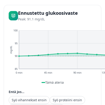
Ennustettu glukoosivaste
Peak: 91.1 mg/dL
100
95
mg/dL
90
85
0 min
45 min
90 min
13
Tämä ateria
Entä jos...
Syö vihannekset ensin
Syö proteiini ensin