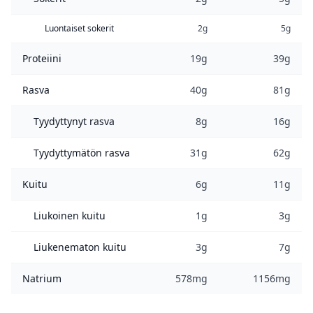
Luontaiset sokerit
2g
5g
Proteiini
19g
39g
Rasva
40g
81g
Tyydyttynyt rasva
8g
16g
Tyydyttymätön rasva
31g
62g
Kuitu
6g
11g
Liukoinen kuitu
1g
3g
Liukenematon kuitu
3g
7g
Natrium
578mg
1156mg