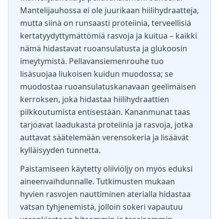
Mantelijauhossa ei ole juurikaan hiilihydraatteja,
mutta siinä on runsaasti proteiinia, terveellisiä
kertatyydyttymättömiä rasvoja ja kuitua – kaikki
nämä hidastavat ruoansulatusta ja glukoosin
imeytymistä. Pellavansiemenrouhe tuo
lisäsuojaa liukoisen kuidun muodossa; se
muodostaa ruoansulatuskanavaan geelimäisen
kerroksen, joka hidastaa hiilihydraattien
pilkkoutumista entisestään. Kananmunat taas
tarjoavat laadukasta proteiinia ja rasvoja, jotka
auttavat säätelemään verensokeria ja lisäävät
kylläisyyden tunnetta.
Paistamiseen käytetty oliiviöljy on myös eduksi
aineenvaihdunnalle. Tutkimusten mukaan
hyvien rasvojen nauttiminen aterialla hidastaa
vatsan tyhjenemistä, jolloin sokeri vapautuu