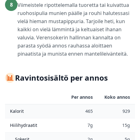
8
Viimeistele ripottelemalla tuoretta tai kuivattua
ruohosipulia munien päälle ja rouhi halutessasi
vielä hieman mustapippuria. Tarjoile heti, kun
kaikki on vielä lämmintä ja keltuaiset ihanan
valuvia. Verensokerin hallinnan kannalta on
parasta syödä annos rauhassa aloittaen
pinaatista ja munista ennen mantelileivänteitä.
📊
Ravintosisältö per annos
Per annos
Koko annos
Kalorit
465
929
Hiilihydraatit
7g
15g
Sokerit
2g
5g