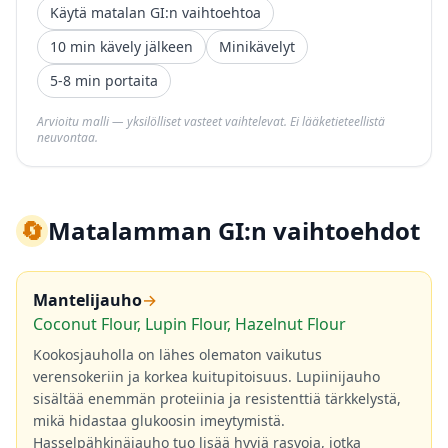
Käytä matalan GI:n vaihtoehtoa
10 min kävely jälkeen
Minikävelyt
5-8 min portaita
Arvioitu malli — yksilölliset vasteet vaihtelevat. Ei lääketieteellistä
neuvontaa.
🔄
Matalamman GI:n vaihtoehdot
Mantelijauho
→
Coconut Flour, Lupin Flour, Hazelnut Flour
Kookosjauholla on lähes olematon vaikutus
verensokeriin ja korkea kuitupitoisuus. Lupiinijauho
sisältää enemmän proteiinia ja resistenttiä tärkkelystä,
mikä hidastaa glukoosin imeytymistä.
Hasselpähkinäjauho tuo lisää hyviä rasvoja, jotka