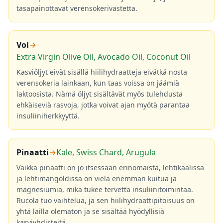
tasapainottavat verensokerivastetta.
Voi
→
Extra Virgin Olive Oil, Avocado Oil, Coconut Oil
Kasviöljyt eivät sisällä hiilihydraatteja eivätkä nosta
verensokeria lainkaan, kun taas voissa on jäämiä
laktoosista. Nämä öljyt sisältävät myös tulehdusta
ehkäiseviä rasvoja, jotka voivat ajan myötä parantaa
insuliiniherkkyyttä.
Pinaatti
→
Kale, Swiss Chard, Arugula
Vaikka pinaatti on jo itsessään erinomaista, lehtikaalissa
ja lehtimangoldissa on vielä enemmän kuitua ja
magnesiumia, mikä tukee tervettä insuliinitoimintaa.
Rucola tuo vaihtelua, ja sen hiilihydraattipitoisuus on
yhtä lailla olematon ja se sisältää hyödyllisiä
kasviyhdisteitä.