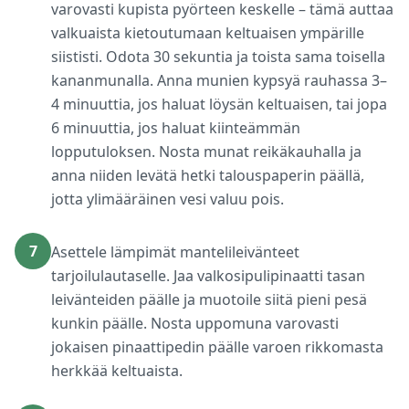
varovasti kupista pyörteen keskelle – tämä auttaa
valkuaista kietoutumaan keltuaisen ympärille
siististi. Odota 30 sekuntia ja toista sama toisella
kananmunalla. Anna munien kypsyä rauhassa 3–
4 minuuttia, jos haluat löysän keltuaisen, tai jopa
6 minuuttia, jos haluat kiinteämmän
lopputuloksen. Nosta munat reikäkauhalla ja
anna niiden levätä hetki talouspaperin päällä,
jotta ylimääräinen vesi valuu pois.
7
Asettele lämpimät mantelileivänteet
tarjoilulautaselle. Jaa valkosipulipinaatti tasan
leivänteiden päälle ja muotoile siitä pieni pesä
kunkin päälle. Nosta uppomuna varovasti
jokaisen pinaattipedin päälle varoen rikkomasta
herkkää keltuaista.