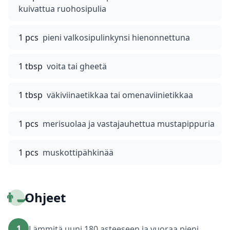
kuivattua ruohosipulia
1 pcs
pieni valkosipulinkynsi hienonnettuna
1 tbsp
voita tai gheetä
1 tbsp
väkiviinaetikkaa tai omenaviinietikkaa
1 pcs
merisuolaa ja vastajauhettua mustapippuria
1 pcs
muskottipähkinää
👨‍🍳
Ohjeet
1
Lämmitä uuni 180 asteeseen ja vuoraa pieni