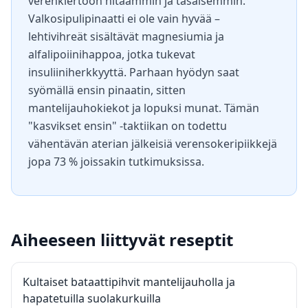
verenkiertoon hitaammin ja tasaisemmin.
Valkosipulipinaatti ei ole vain hyvää –
lehtivihreät sisältävät magnesiumia ja
alfalipoiinihappoa, jotka tukevat
insuliiniherkkyyttä. Parhaan hyödyn saat
syömällä ensin pinaatin, sitten
mantelijauhokiekot ja lopuksi munat. Tämän
"kasvikset ensin" -taktiikan on todettu
vähentävän aterian jälkeisiä verensokeripiikkejä
jopa 73 % joissakin tutkimuksissa.
Aiheeseen liittyvät reseptit
Kultaiset bataattipihvit mantelijauholla ja
hapatetuilla suolakurkuilla